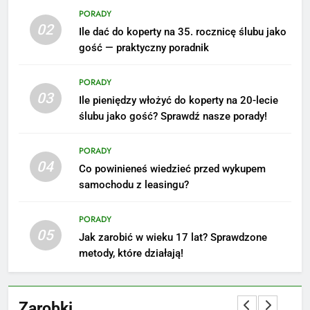
PORADY
02
Ile dać do koperty na 35. rocznicę ślubu jako
5
gość — praktyczny poradnik
Ile zarabia podolog: poznajmy
średnie zarobki na tym
PORADY
stanowisku
ZAROBKI
03
Ile pieniędzy włożyć do koperty na 20-lecie
ślubu jako gość? Sprawdź nasze porady!
6
Akcje charytatywne w szkole:
PORADY
pomysły i przykłady, które
04
Co powinieneś wiedzieć przed wykupem
zainspirują
ZAROBKI
samochodu z leasingu?
7
PORADY
Jak przygotować się finansowo
05
Jak zarobić w wieku 17 lat? Sprawdzone
na narodziny dziecka: ile to
metody, które działają!
kosztuje i jak zaplanować
PORADY
budżet
Zarobki
8