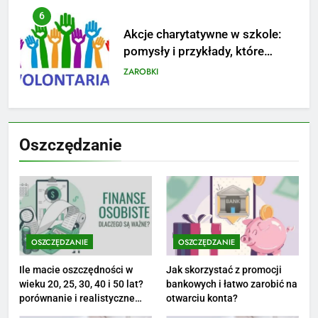
7
Jak przygotować się finansowo
na narodziny dziecka: ile to
kosztuje i jak zaplanować
PORADY
budżet
8
Netflix tagger — czym jest,
Oszczędzanie
opinie i zarobki
PRACA
1
Ile zarabia striptizer: poznaj
aktualne stawki męskiego
OSZCZĘDZANIE
OSZCZĘDZANIE
striptizera
ZAROBKI
Ile macie oszczędności w
Jak skorzystać z promocji
wieku 20, 25, 30, 40 i 50 lat?
bankowych i łatwo zarobić na
2
porównanie i realistyczne
otwarciu konta?
cele
Ile zarabia psycholog szkolny: