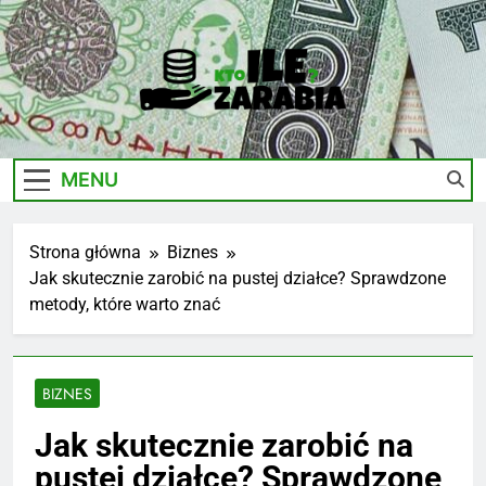
Skip
to
content
Ile-
Zarobki Gwiazd, Ciekawostki I Biznes
Zarabia.edu.pl
MENU
Strona główna
Biznes
Jak skutecznie zarobić na pustej działce? Sprawdzone
metody, które warto znać
BIZNES
Jak skutecznie zarobić na
pustej działce? Sprawdzone