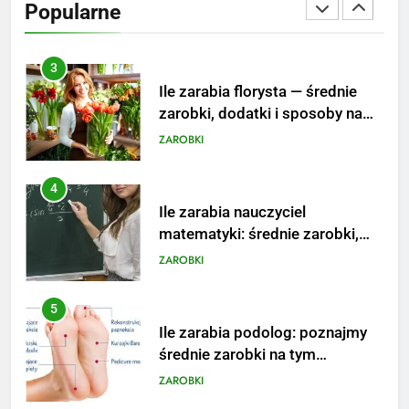
Popularne
podwyżkę
ZAROBKI
4
Ile zarabia nauczyciel
matematyki: średnie zarobki,
dodatki i perspektywy
ZAROBKI
5
Ile zarabia podolog: poznajmy
średnie zarobki na tym
stanowisku
ZAROBKI
6
Akcje charytatywne w szkole:
pomysły i przykłady, które
zainspirują
ZAROBKI