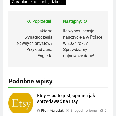
Zarabianie na pustej działce
Poprzedni:
Następny:
Nawigacja
wpisu
Jakie są
Ile wynosi pensja
wynagrodzenia
nauczyciela w Polsce
sławnych artystów?
w 2024 roku?
Przykład Jana
Sprawdzamy
Englerta
najnowsze dane!
Podobne wpisy
Etsy — co to jest, opinie i jak
sprzedawać na Etsy
Piotr Matysiak
3 tygodnie temu
0