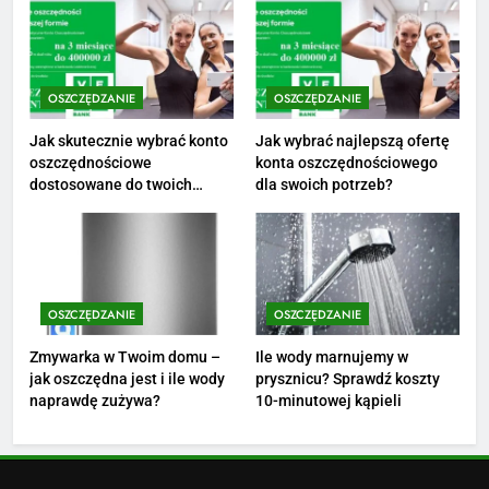
poznaj średnie zarobki na tym
stanowisku
ZAROBKI
OSZCZĘDZANIE
OSZCZĘDZANIE
3
Ile zarabia florysta — średnie
Jak skutecznie wybrać konto
Jak wybrać najlepszą ofertę
oszczędnościowe
konta oszczędnościowego
zarobki, dodatki i sposoby na
dostosowane do twoich
dla swoich potrzeb?
podwyżkę
ZAROBKI
finansów?
4
Ile zarabia nauczyciel
matematyki: średnie zarobki,
OSZCZĘDZANIE
OSZCZĘDZANIE
dodatki i perspektywy
ZAROBKI
Zmywarka w Twoim domu –
Ile wody marnujemy w
jak oszczędna jest i ile wody
prysznicu? Sprawdź koszty
5
naprawdę zużywa?
10-minutowej kąpieli
Ile zarabia podolog: poznajmy
średnie zarobki na tym
stanowisku
ZAROBKI