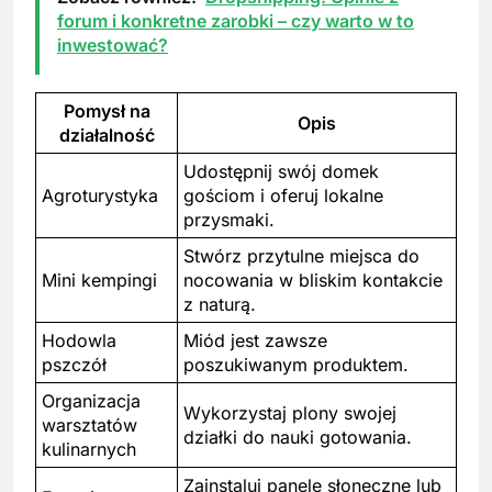
forum i konkretne zarobki – czy warto w to
inwestować?
Pomysł na
Opis
działalność
Udostępnij swój domek
Agroturystyka
gościom i oferuj lokalne
przysmaki.
Stwórz przytulne miejsca do
Mini kempingi
nocowania w bliskim kontakcie
z naturą.
Hodowla
Miód jest zawsze
pszczół
poszukiwanym produktem.
Organizacja
Wykorzystaj plony swojej
warsztatów
działki do nauki gotowania.
kulinarnych
Zainstaluj panele słoneczne lub