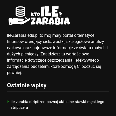
6
Akcje charytatywne w szkole:
pomysły i przykłady, które
zainspirują
ZAROBKI
Ile-Zarabia.edu.pl to mój mały portal o tematyce
finansów oferujący ciekawostki, szczegółowe analizy
7
rynkowe oraz najnowsze informacje ze świata małych i
Jak przygotować się finansowo
dużych pieniędzy. Znajdziesz tu wartościowe
na narodziny dziecka: ile to
informacje dotyczące oszczędzania i efektywnego
kosztuje i jak zaplanować
zarządzania budżetem, które pomogą Ci poczuć się
PORADY
budżet
pewniej.
8
Ostatnie wpisy
Netflix tagger — czym jest,
opinie i zarobki
PRACA
Ile zarabia striptizer: poznaj aktualne stawki męskiego
striptizera