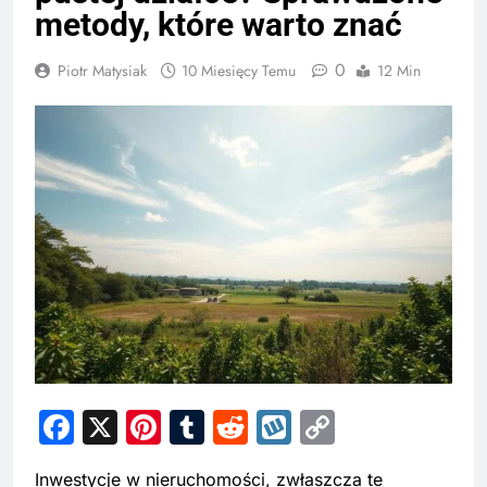
metody, które warto znać
0
Piotr Matysiak
10 Miesięcy Temu
12 Min
Facebook
X
Pinterest
Tumblr
Reddit
Wykop
Copy
Link
Inwestycje w nieruchomości, zwłaszcza te