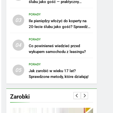
ślubu jako gość — praktyczny
poradnik
PORADY
03
Ile pieniędzy włożyć do koperty na
20-lecie ślubu jako gość? Sprawdź
nasze porady!
PORADY
04
Co powinieneś wiedzieć przed
wykupem samochodu z leasingu?
5
Ile zarabia podolog:
poznajmy średnie zarobki
PORADY
05
na tym stanowisku
ZAROBKI
Jak zarobić w wieku 17 lat?
Sprawdzone metody, które działają!
6
Akcje charytatywne w
szkole: pomysły i
Zarobki
przykłady, które
ZAROBKI
zainspirują
7