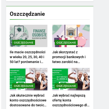
7
Jak przygotować się
finansowo na narodziny
Oszczędzanie
dziecka: ile to kosztuje i
PORADY
jak zaplanować budżet
8
Netflix tagger — czym
jest, opinie i zarobki
OSZCZĘDZANIE
OSZCZĘDZANIE
PRACA
Ile macie oszczędności
Jak skorzystać z
1
w wieku 20, 25, 30, 40 i
promocji bankowych i
Ile zarabia striptizer:
50 lat? porównanie i
łatwo zarobić na
realistyczne cele
otwarciu konta?
poznaj aktualne stawki
męskiego striptizera
ZAROBKI
2
OSZCZĘDZANIE
OSZCZĘDZANIE
Ile zarabia psycholog
szkolny: poznaj średnie
Jak skutecznie wybrać
Jak wybrać najlepszą
konto oszczędnościowe
ofertę konta
zarobki na tym
ZAROBKI
dostosowane do twoich
oszczędnościowego dla
stanowisku