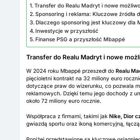
Transfer do Realu Madryt i nowe możliw
Sponsoring i reklama: Kluczowe źródł
Dlaczego sponsoring jest kluczowy dla
Inwestycje w przyszłość
Finanse PSG a przyszłość Mbappé
BKI
ZAROBKI
Transfer do Realu Madryt i nowe moż
 są aktualne zarobki wójtów?
Ile zarabia striptiz
dź stawki na tym stanowisku!
stawki męskiego str
W 2024 roku Mbappé przeszedł do
Realu Ma
pięcioletni kontrakt na 32 miliony euro roc
k Temu
1 Rok Temu
dotyczące praw do wizerunku, co pozwala 
reklamowych. Dzięki temu jego dochody z u
około 72 miliony euro rocznie.
Współpraca z firmami, takimi jak
Nike, Dior c
gwiazdą sportu oraz ikoną komercyjną, łączą
Poniżej przedstawione są kluczowe osiągnię