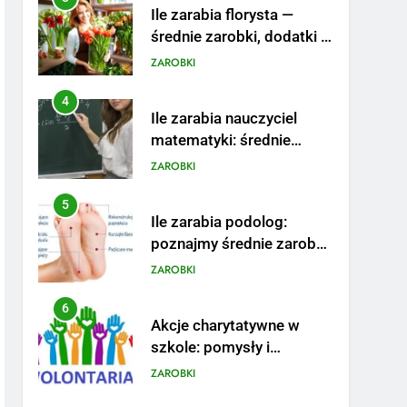
Ile zarabia florysta —
średnie zarobki, dodatki i
sposoby na podwyżkę
ZAROBKI
4
Ile zarabia nauczyciel
matematyki: średnie
zarobki, dodatki i
ZAROBKI
perspektywy
5
Ile zarabia podolog:
poznajmy średnie zarobki
na tym stanowisku
ZAROBKI
6
Akcje charytatywne w
szkole: pomysły i
przykłady, które
ZAROBKI
zainspirują