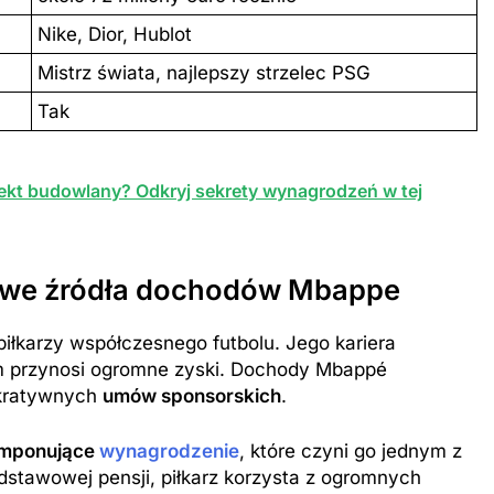
Nike, Dior, Hublot
Mistrz świata, najlepszy strzelec PSG
Tak
tekt budowlany? Odkryj sekrety wynagrodzeń w tej
zowe źródła dochodów Mbappe
piłkarzy współczesnego futbolu. Jego kariera
em przynosi ogromne zyski. Dochody Mbappé
ukratywnych
umów sponsorskich
.
imponujące
wynagrodzenie
, które czyni go jednym z
dstawowej pensji, piłkarz korzysta z ogromnych