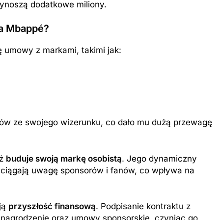
zynoszą dodatkowe miliony.
la Mbappé?
 umowy z markami, takimi jak:
w ze swojego wizerunku, co dało mu dużą przewagę
eż
buduje swoją markę osobistą
. Jego dynamiczny
rzyciągają uwagę sponsorów i fanów, co wpływa na
ją
przyszłość finansową
. Podpisanie kontraktu z
nagrodzenie oraz umowy sponsorskie, czyniąc go