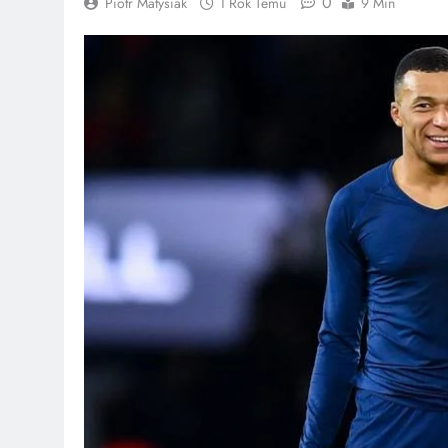
0
Piotr Matysiak
1 Rok Temu
9 Min