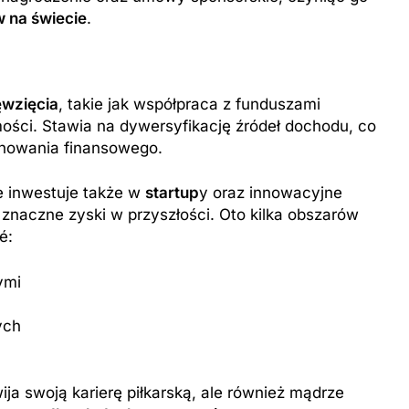
w na świecie
.
ęwzięcia
, takie jak współpraca z funduszami
ości. Stawia na dywersyfikację źródeł dochodu, co
anowania finansowego.
że inwestuje także w
startup
y oraz innowacyjne
 znaczne zyski w przyszłości. Oto kilka obszarów
é:
ymi
ych
ja swoją karierę piłkarską, ale również mądrze