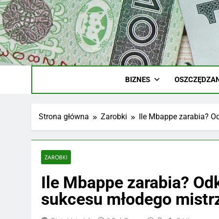
Skip
to
content
Ile
Zarobki Gw
BIZNES
OSZCZĘDZAN
Strona główna
Zarobki
Ile Mbappe zarabia? O
ZAROBKI
Ile Mbappe zarabia? Od
sukcesu młodego mistr