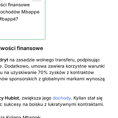
ości finansowe
a dochodów Mbappe
 Mbappé?
ZAROBKI
liwości finansowe
er: poznaj aktualne
Ile zarabia psycholog szkolny: po
iptizera
średnie zarobki na tym stanowis
dryt
na zasadzie wolnego transferu, podpisując
znie. Dodatkowo, umowa zawiera korzystne warunki
1 Rok Temu
mu na uzyskiwanie 70% zysków z kontraktów
mów sponsorskich z globalnymi markami wynoszą
zy Hublot
, zwiększa jego
dochody
. Kylian stał się
c sukcesy na boisku z lukratywnymi kontraktami.
cia Kyliana Mbappé: