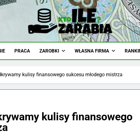
-Zarabia.edu.pl
iazd, Ciekawostki I Biznes
IE
PRACA
ZAROBKI
WŁASNA FIRMA
RANKI
dkrywamy kulisy finansowego sukcesu młodego mistrza
krywamy kulisy finansowego
za