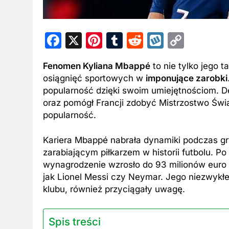
Facebook
X
Pinterest
Tumblr
Reddit
Wykop
Copy
Link
Fenomen Kyliana Mbappé
to nie tylko jego t
osiągnięć sportowych w
imponujące zarobki
popularność dzięki swoim umiejętnościom. D
oraz pomógł Francji zdobyć Mistrzostwo Świ
popularność.
Kariera Mbappé nabrała dynamiki podczas g
zarabiającym piłkarzem w historii futbolu. P
wynagrodzenie wzrosło do 93 milionów euro 
jak Lionel Messi czy Neymar. Jego niezwykłe
klubu, również przyciągały uwagę.
Spis treści