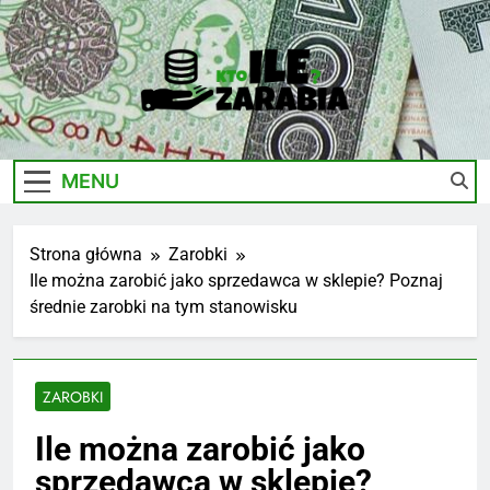
Skip
to
content
Ile-
Zarobki Gwiazd, Ciekawostki I Biznes
Zarabia.edu.pl
MENU
Strona główna
Zarobki
Ile można zarobić jako sprzedawca w sklepie? Poznaj
średnie zarobki na tym stanowisku
ZAROBKI
Ile można zarobić jako
sprzedawca w sklepie?