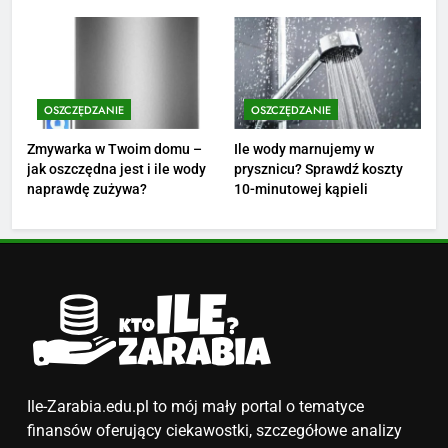
ZAROBKI
finansów?
4
Ile zarabia nauczyciel
matematyki: średnie zarobki,
OSZCZĘDZANIE
OSZCZĘDZANIE
dodatki i perspektywy
ZAROBKI
Zmywarka w Twoim domu –
Ile wody marnujemy w
jak oszczędna jest i ile wody
prysznicu? Sprawdź koszty
5
naprawdę zużywa?
10-minutowej kąpieli
Ile zarabia podolog: poznajmy
średnie zarobki na tym
stanowisku
ZAROBKI
6
Akcje charytatywne w szkole:
pomysły i przykłady, które
zainspirują
ZAROBKI
Ile-Zarabia.edu.pl to mój mały portal o tematyce
finansów oferujący ciekawostki, szczegółowe analizy