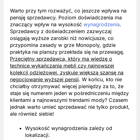
Warto przy tym rozważyć, co jeszcze wpływa na
pensję sprzedawcy. Poziom doświadczenia ma
znaczący wpływ na wysokość
wynagrodzenia
.
Sprzedawcy z doświadczeniem zazwyczaj
osiągają wyższe zarobki niż nowicjusze, co
przypomina zasady w grze Monopoly, gdzie
praktyka na planszy przekłada się na przewagę.
Przeciętny sprzedawca, który ma wiedzę o
technice wykańczania mebli czy najnowszej
kolekcji odzieżowej, zyskuje większą szansę na
negocjowanie wyższej pensji
. W końcu, kto nie
chciałby otrzymywać więcej pieniędzy za to, że
staje się numerem jeden w pośredniczeniu między
klientami a najnowszymi trendami mody? Czasem
jednak warto umieć sprzedawać nie tylko produkt,
ale również siebie!
Wysokość wynagrodzenia zależy od
lokalizacji.