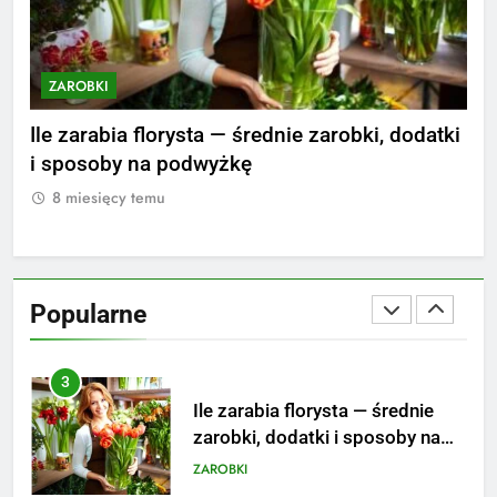
striptizera
ZAROBKI
ZAROBKI
Z
2
Ile zarabia psycholog szkolny:
nie
Ile zarabia florysta — średnie zarobki, dodatki
Ile
poznaj średnie zarobki na tym
i sposoby na podwyżkę
zar
stanowisku
ZAROBKI
8 miesięcy temu
8
3
Ile zarabia florysta — średnie
zarobki, dodatki i sposoby na
Popularne
podwyżkę
ZAROBKI
4
Ile zarabia nauczyciel
matematyki: średnie zarobki,
dodatki i perspektywy
ZAROBKI