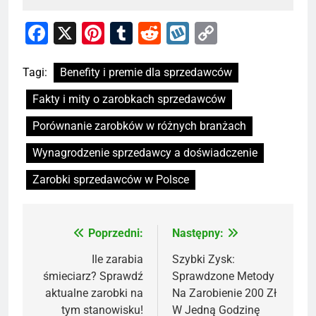
Facebook
X
Pinterest
Tumblr
Reddit
Wykop
Copy
Link
Tagi:
Benefity i premie dla sprzedawców
Fakty i mity o zarobkach sprzedawców
Porównanie zarobków w różnych branżach
Wynagrodzenie sprzedawcy a doświadczenie
Zarobki sprzedawców w Polsce
Poprzedni:
Następny:
Nawigacja
wpisu
Ile zarabia
Szybki Zysk:
śmieciarz? Sprawdź
Sprawdzone Metody
aktualne zarobki na
Na Zarobienie 200 Zł
tym stanowisku!
W Jedną Godzinę