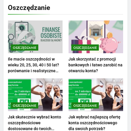
Netflix tagger — czym jest,
Oszczędzanie
opinie i zarobki
PRACA
1
Ile zarabia striptizer: poznaj
aktualne stawki męskiego
OSZCZĘDZANIE
OSZCZĘDZANIE
striptizera
ZAROBKI
Ile macie oszczędności w
Jak skorzystać z promocji
wieku 20, 25, 30, 40 i 50 lat?
bankowych i łatwo zarobić na
2
porównanie i realistyczne
otwarciu konta?
cele
Ile zarabia psycholog szkolny:
poznaj średnie zarobki na tym
stanowisku
ZAROBKI
OSZCZĘDZANIE
OSZCZĘDZANIE
3
Ile zarabia florysta — średnie
Jak skutecznie wybrać konto
Jak wybrać najlepszą ofertę
oszczędnościowe
konta oszczędnościowego
zarobki, dodatki i sposoby na
dostosowane do twoich
dla swoich potrzeb?
podwyżkę