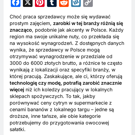
Facebook
X
Pinterest
Tumblr
Reddit
Wykop
Copy
Link
Choć praca sprzedawcy może się wydawać
prostym zajęciem,
zarobki w tej branży różnią się
znacząco
, podobnie jak akcenty w Polsce. Każdy
region ma swoje unikalne nuty, co przekłada się
na wysokość wynagrodzeń. Z dostępnych danych
wynika, że sprzedawcy w Polsce mogą
otrzymywać wynagrodzenie w przedziale od
3000 do 6000 złotych brutto, a różnice te często
wynikają z lokalizacji oraz specyfiki branży, w
której pracują. Zaskakujące, ale ci, którzy oferują
technologię czy modę, potrafią zarobić znacznie
więcej
niż ich koledzy pracujący w lokalnych
sklepach spożywczych. To tak, jakby
porównywać ceny cytryn w supermarkecie z
cenami bananów z lokalnego targu – jedne są
droższe, inne tańsze, ale obie kategorie
potrzebujemy do przygotowania owocowej
sałatki.