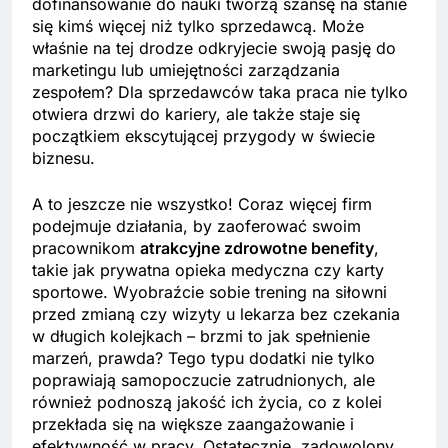
dofinansowanie do nauki tworzą szansę na stanie
się kimś więcej niż tylko sprzedawcą. Może
właśnie na tej drodze odkryjecie swoją pasję do
marketingu lub umiejętności zarządzania
zespołem? Dla sprzedawców taka praca nie tylko
otwiera drzwi do kariery, ale także staje się
początkiem ekscytującej przygody w świecie
biznesu.
A to jeszcze nie wszystko! Coraz więcej firm
podejmuje działania, by zaoferować swoim
pracownikom
atrakcyjne zdrowotne benefity
,
takie jak prywatna opieka medyczna czy karty
sportowe. Wyobraźcie sobie trening na siłowni
przed zmianą czy wizyty u lekarza bez czekania
w długich kolejkach – brzmi to jak spełnienie
marzeń, prawda? Tego typu dodatki nie tylko
poprawiają samopoczucie zatrudnionych, ale
również podnoszą jakość ich życia, co z kolei
przekłada się na większe zaangażowanie i
efektywność w pracy. Ostatecznie, zadowolony