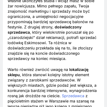
właśnie ukończyłeś studia i wciąż masz w sobie
żar nowicjusza. Mimo pełnego zapału, Twoja
znajomość marketingu i sprzedaży może być
ograniczona, a umiejętności negocjacyjne
przypominają bardziej sprzedawcę balonów na
festynie. Z drugiej strony,
doświadczony
sprzedawca
, który wielokrotnie poruszał się po
„czarodziejski” dział reklamacji, potrafi sprzedać
lodówkę Eskimosowi. Ta różnica w
doświadczeniu przekłada się na to, ile złociszy
znajdzie się na koncie doświadczonego
sprzedawcy na koniec miesiąca.
Warto również zwrócić uwagę na
lokalizację
sklepu
, która stanowi kolejny istotny element
związany z zarobkami sprzedawców. W
większych miastach, gdzie podaż jest większa, a
konkurencja bardziej intensywna, wynagrodzenia
rosną jak drożdże na cieście.
Sprzedawca
z
pięcioletnim stażem w Warszawie ma szansę na
lepsze pieniądze niż jego kolega z mniejszego