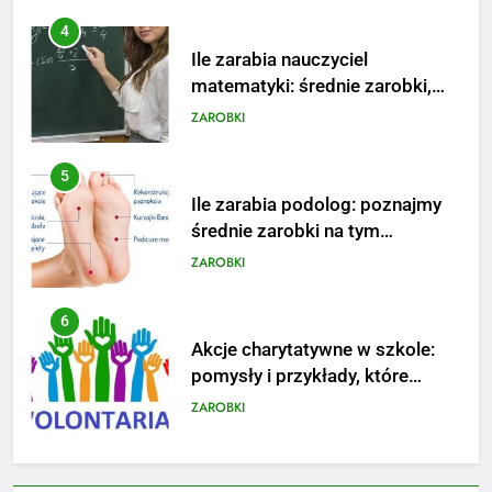
5
Ile zarabia podolog: poznajmy
średnie zarobki na tym
stanowisku
ZAROBKI
6
Akcje charytatywne w szkole:
pomysły i przykłady, które
zainspirują
ZAROBKI
7
Jak przygotować się finansowo
na narodziny dziecka: ile to
kosztuje i jak zaplanować
PORADY
budżet
8