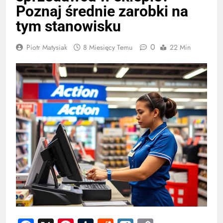
Poznaj średnie zarobki na
tym stanowisku
0
Piotr Matysiak
8 Miesięcy Temu
22 Min