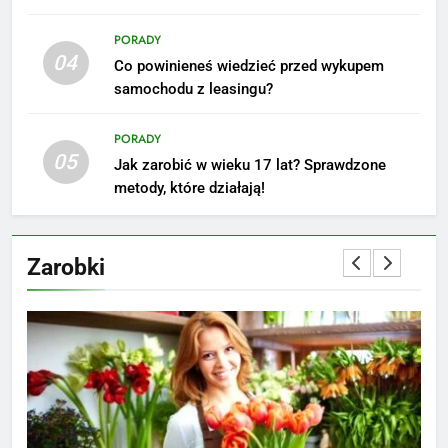
6
Akcje charytatywne w szkole:
PORADY
pomysły i przykłady, które
04
Co powinieneś wiedzieć przed wykupem
zainspirują
ZAROBKI
samochodu z leasingu?
7
PORADY
Jak przygotować się finansowo
05
Jak zarobić w wieku 17 lat? Sprawdzone
na narodziny dziecka: ile to
metody, które działają!
kosztuje i jak zaplanować
PORADY
budżet
Zarobki
8
Netflix tagger — czym jest,
opinie i zarobki
PRACA
1
Ile zarabia striptizer: poznaj
aktualne stawki męskiego