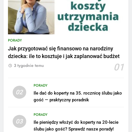
PORADY
Jak przygotować się finansowo na narodziny
dziecka: ile to kosztuje i jak zaplanować budżet
01
3 tygodnie temu
PORADY
02
Ile dać do koperty na 35. rocznicę ślubu jako
5
gość — praktyczny poradnik
Ile zarabia podolog: poznajmy
średnie zarobki na tym
PORADY
stanowisku
ZAROBKI
03
Ile pieniędzy włożyć do koperty na 20-lecie
ślubu jako gość? Sprawdź nasze porady!