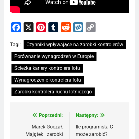
Facebook
X
Pinterest
Tumblr
Reddit
Wykop
Copy
Link
Tagi:
Czynniki wpływające na zarobki kontrolerów
Porównanie wynagrodzeń w Europie
Ścieżka kariery kontrolera lotu
Wynagrodzenie kontrolera lotu
Zarobki kontrolera ruchu lotniczego
Poprzedni:
Następny:
Nawigacja
wpisu
Marek Goczał:
Ile programista C
Majątek i zarobki
może zarobić?