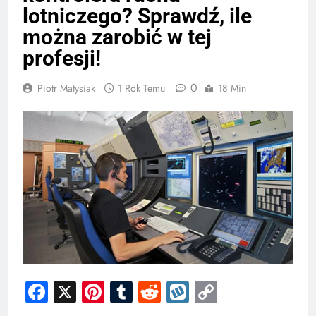
lotniczego? Sprawdź, ile
można zarobić w tej
profesji!
0
Piotr Matysiak
1 Rok Temu
18 Min
Facebook
X
Pinterest
Tumblr
Reddit
Wykop
Copy
Link