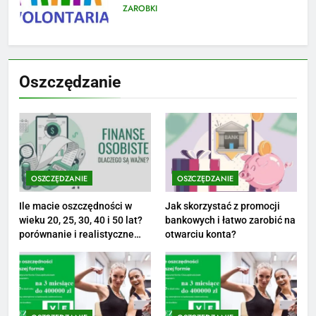
kosztuje i jak zaplanować
PORADY
budżet
8
Netflix tagger — czym jest,
Oszczędzanie
opinie i zarobki
PRACA
1
Ile zarabia striptizer: poznaj
aktualne stawki męskiego
OSZCZĘDZANIE
OSZCZĘDZANIE
striptizera
ZAROBKI
Ile macie oszczędności w
Jak skorzystać z promocji
wieku 20, 25, 30, 40 i 50 lat?
bankowych i łatwo zarobić na
2
porównanie i realistyczne
otwarciu konta?
cele
Ile zarabia psycholog szkolny:
poznaj średnie zarobki na tym
stanowisku
ZAROBKI