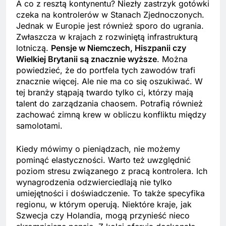
A co z resztą kontynentu? Niezły zastrzyk gotówki
czeka na kontrolerów w Stanach Zjednoczonych.
Jednak w Europie jest również sporo do ugrania.
Zwłaszcza w krajach z rozwiniętą infrastrukturą
lotniczą.
Pensje w Niemczech, Hiszpanii czy
Wielkiej Brytanii są znacznie wyższe
. Można
powiedzieć, że do portfela tych zawodów trafi
znacznie więcej. Ale nie ma co się oszukiwać. W
tej branży stąpają twardo tylko ci, którzy mają
talent do zarządzania chaosem. Potrafią również
zachować zimną krew w obliczu konfliktu między
samolotami.
Kiedy mówimy o pieniądzach, nie możemy
pominąć elastyczności. Warto też uwzględnić
poziom stresu związanego z pracą kontrolera. Ich
wynagrodzenia odzwierciedlają nie tylko
umiejętności i doświadczenie. To także specyfika
regionu, w którym operują. Niektóre kraje, jak
Szwecja czy Holandia, mogą przynieść nieco