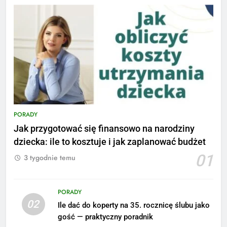
PORADY
Jak przygotować się finansowo na narodziny
dziecka: ile to kosztuje i jak zaplanować budżet
01
3 tygodnie temu
PORADY
02
Ile dać do koperty na 35. rocznicę ślubu jako
5
gość — praktyczny poradnik
Ile zarabia podolog: poznajmy