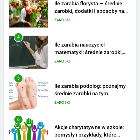
Ile zarabia nauczyciel
matematyki: średnie zarobki,
dodatki i perspektywy
ZAROBKI
5
Ile zarabia podolog: poznajmy
średnie zarobki na tym
stanowisku
ZAROBKI
6
Akcje charytatywne w szkole:
pomysły i przykłady, które
zainspirują
ZAROBKI
7
Jak przygotować się finansowo
na narodziny dziecka: ile to