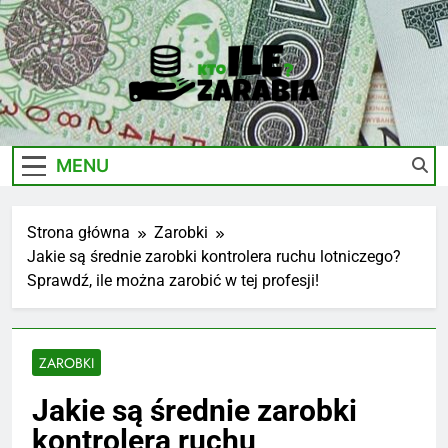
Skip
to
content
Ile-
Zarobki Gwiazd, Ciekawostki I Biznes
Zarabia.edu.pl
MENU
Strona główna
Zarobki
Jakie są średnie zarobki kontrolera ruchu lotniczego?
Sprawdź, ile można zarobić w tej profesji!
ZAROBKI
Jakie są średnie zarobki
kontrolera ruchu