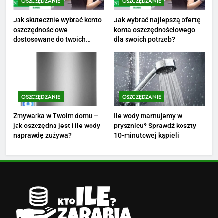
OSZCZĘDZANIE
OSZCZĘDZANIE
3
Ile zarabia florysta — średnie
Jak skutecznie wybrać konto
Jak wybrać najlepszą ofertę
oszczędnościowe
konta oszczędnościowego
zarobki, dodatki i sposoby na
dostosowane do twoich
dla swoich potrzeb?
podwyżkę
ZAROBKI
finansów?
4
Ile zarabia nauczyciel
matematyki: średnie zarobki,
OSZCZĘDZANIE
OSZCZĘDZANIE
dodatki i perspektywy
ZAROBKI
Zmywarka w Twoim domu –
Ile wody marnujemy w
jak oszczędna jest i ile wody
prysznicu? Sprawdź koszty
5
naprawdę zużywa?
10-minutowej kąpieli
Ile zarabia podolog: poznajmy
średnie zarobki na tym
stanowisku
ZAROBKI
6
Akcje charytatywne w szkole: