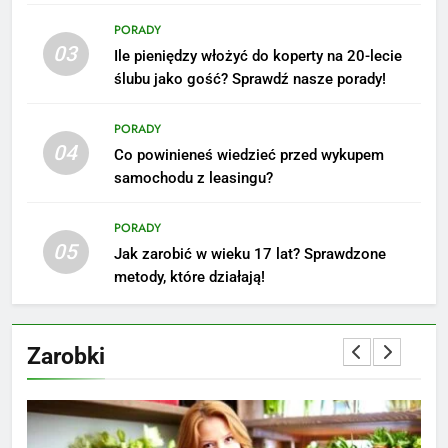
średnie zarobki na tym
PORADY
stanowisku
ZAROBKI
03
Ile pieniędzy włożyć do koperty na 20-lecie
ślubu jako gość? Sprawdź nasze porady!
6
Akcje charytatywne w szkole:
PORADY
pomysły i przykłady, które
04
Co powinieneś wiedzieć przed wykupem
zainspirują
ZAROBKI
samochodu z leasingu?
7
PORADY
Jak przygotować się finansowo
05
Jak zarobić w wieku 17 lat? Sprawdzone
na narodziny dziecka: ile to
metody, które działają!
kosztuje i jak zaplanować
PORADY
budżet
Zarobki
8
Netflix tagger — czym jest,
opinie i zarobki
PRACA