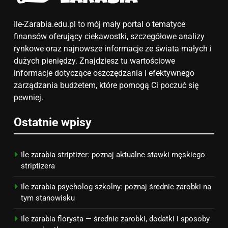
pomysły i przykłady, które
zainspirują
ZAROBKI
Ile-Zarabia.edu.pl to mój mały portal o tematyce
finansów oferujący ciekawostki, szczegółowe analizy
7
rynkowe oraz najnowsze informacje ze świata małych i
Jak przygotować się finansowo
dużych pieniędzy. Znajdziesz tu wartościowe
na narodziny dziecka: ile to
informacje dotyczące oszczędzania i efektywnego
kosztuje i jak zaplanować
zarządzania budżetem, które pomogą Ci poczuć się
PORADY
budżet
pewniej.
8
Ostatnie wpisy
Netflix tagger — czym jest,
opinie i zarobki
PRACA
Ile zarabia striptizer: poznaj aktualne stawki męskiego
striptizera
Ile zarabia psycholog szkolny: poznaj średnie zarobki na
tym stanowisku
Ile zarabia florysta — średnie zarobki, dodatki i sposoby