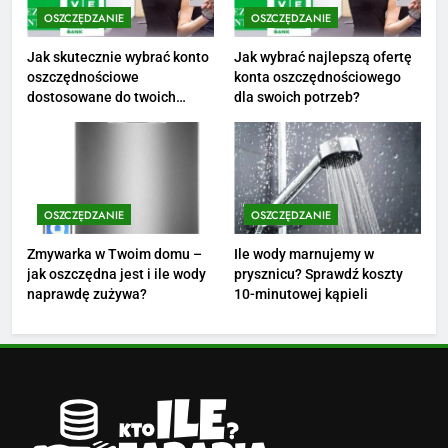
OSZCZĘDZANIE
OSZCZĘDZANIE
3
Ile zarabia florysta — średnie
Jak skutecznie wybrać konto
Jak wybrać najlepszą ofertę
oszczędnościowe
konta oszczędnościowego
zarobki, dodatki i sposoby na
dostosowane do twoich
dla swoich potrzeb?
podwyżkę
ZAROBKI
finansów?
4
Ile zarabia nauczyciel
matematyki: średnie zarobki,
OSZCZĘDZANIE
OSZCZĘDZANIE
dodatki i perspektywy
ZAROBKI
Zmywarka w Twoim domu –
Ile wody marnujemy w
jak oszczędna jest i ile wody
prysznicu? Sprawdź koszty
5
naprawdę zużywa?
10-minutowej kąpieli
Ile zarabia podolog: poznajmy
średnie zarobki na tym
stanowisku
ZAROBKI
6