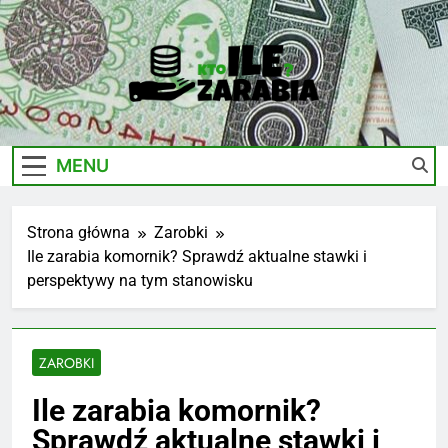
Skip
to
content
Ile-
Zarobki Gwiazd, Ciekawostki I Biznes
Zarabia.edu.pl
MENU
Strona główna
Zarobki
Ile zarabia komornik? Sprawdź aktualne stawki i
perspektywy na tym stanowisku
ZAROBKI
Ile zarabia komornik?
Sprawdź aktualne stawki i