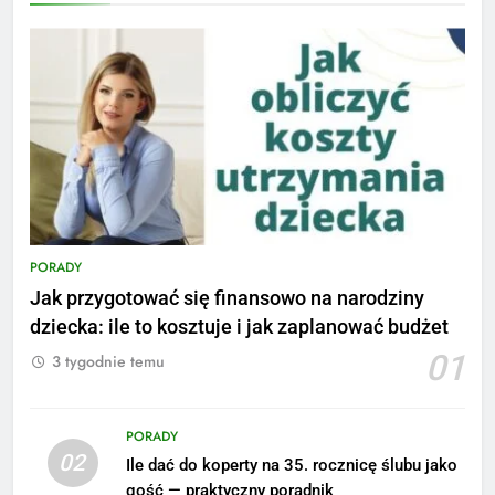
PORADY
Jak przygotować się finansowo na narodziny
dziecka: ile to kosztuje i jak zaplanować budżet
01
3 tygodnie temu
PORADY
02
Ile dać do koperty na 35. rocznicę ślubu jako
5
gość — praktyczny poradnik
Ile zarabia podolog: poznajmy