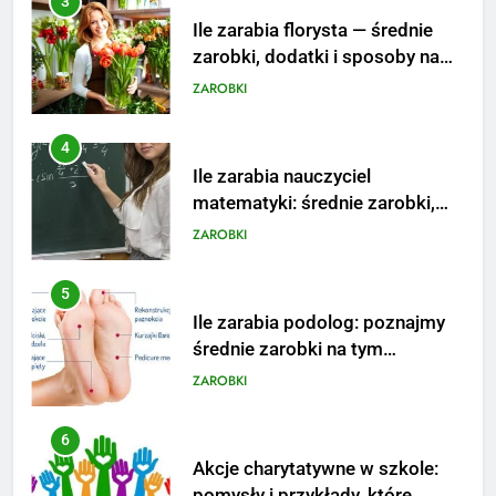
4
Ile zarabia nauczyciel
matematyki: średnie zarobki,
dodatki i perspektywy
ZAROBKI
5
Ile zarabia podolog: poznajmy
średnie zarobki na tym
stanowisku
ZAROBKI
6
Akcje charytatywne w szkole:
pomysły i przykłady, które
zainspirują
ZAROBKI
7
Jak przygotować się finansowo
na narodziny dziecka: ile to