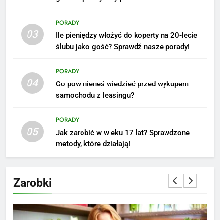
średnie zarobki na tym
PORADY
stanowisku
ZAROBKI
03
Ile pieniędzy włożyć do koperty na 20-lecie
ślubu jako gość? Sprawdź nasze porady!
6
Akcje charytatywne w szkole:
PORADY
pomysły i przykłady, które
04
Co powinieneś wiedzieć przed wykupem
zainspirują
ZAROBKI
samochodu z leasingu?
7
PORADY
Jak przygotować się finansowo
05
Jak zarobić w wieku 17 lat? Sprawdzone
na narodziny dziecka: ile to
metody, które działają!
kosztuje i jak zaplanować
PORADY
budżet
Zarobki
8
Netflix tagger — czym jest,
opinie i zarobki
PRACA