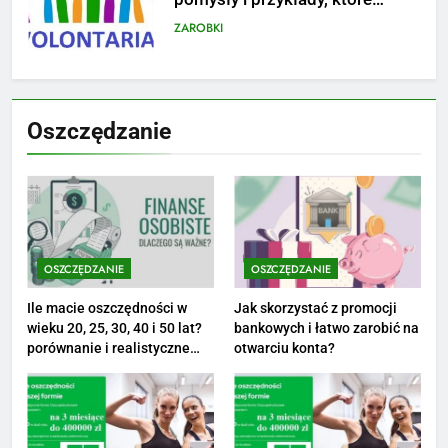
kosztuje i jak zaplanować
PORADY
budżet
8
Netflix tagger — czym jest,
Oszczędzanie
opinie i zarobki
PRACA
1
Ile zarabia striptizer: poznaj
aktualne stawki męskiego
OSZCZĘDZANIE
OSZCZĘDZANIE
striptizera
ZAROBKI
Ile macie oszczędności w
Jak skorzystać z promocji
wieku 20, 25, 30, 40 i 50 lat?
bankowych i łatwo zarobić na
2
porównanie i realistyczne
otwarciu konta?
cele
Ile zarabia psycholog szkolny:
poznaj średnie zarobki na tym
stanowisku
ZAROBKI