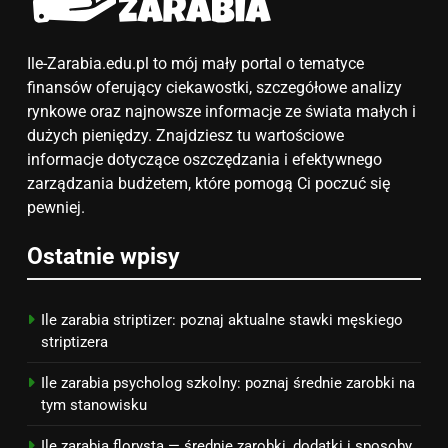
Akcje charytatywne w szkole:
pomysły i przykłady, które
zainspirują
ZAROBKI
Ile-Zarabia.edu.pl to mój mały portal o tematyce
finansów oferujący ciekawostki, szczegółowe analizy
7
rynkowe oraz najnowsze informacje ze świata małych i
Jak przygotować się finansowo
dużych pieniędzy. Znajdziesz tu wartościowe
na narodziny dziecka: ile to
informacje dotyczące oszczędzania i efektywnego
kosztuje i jak zaplanować
zarządzania budżetem, które pomogą Ci poczuć się
PORADY
budżet
pewniej.
8
Ostatnie wpisy
Netflix tagger — czym jest,
opinie i zarobki
PRACA
Ile zarabia striptizer: poznaj aktualne stawki męskiego
striptizera
Ile zarabia psycholog szkolny: poznaj średnie zarobki na
tym stanowisku
Ile zarabia florysta — średnie zarobki, dodatki i sposoby