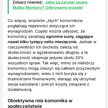
Zobacz również:
Jakie są zarobki rapera
Malika Montany? Odkrywamy prawdę!
Co więcej, wrażenie „złych” komorników
pogłębiają niejasności dotyczące ich
wynagrodzeń. Często można usłyszeć, że
komornicy zarabiają
ogromne sumy, sięgające
nawet kilku tysięcy netto miesięcznie
. Jednak w
rzeczywistości ich dochody zależą od
skuteczności w egzekwowaniu długów, a ta
skuteczność obejmuje jedynie około 20%
wszystkich spraw. Tak więc, mimo że niektórzy
komornicy mogą cieszyć się całkiem przyzwoitym
wynagrodzeniem, wielu z nich boryka się z
trudnościami finansowymi, starając się utrzymać
swoje kancelarie i pokryć koszty związane z
działalnością.
Obiektywna rola komornika w
społeczeństwie