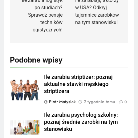
wpisu
Ile zarabia logistyk
Ile zarabiają aktorzy
po studiach?
w USA? Odkryj
Sprawdź pensje
tajemnice zarobków
techników
na tym stanowisku!
logistycznych!
Podobne wpisy
Ile zarabia striptizer: poznaj
aktualne stawki męskiego
striptizera
Piotr Matysiak
2 tygodnie temu
0
Ile zarabia psycholog szkolny:
poznaj średnie zarobki na tym
stanowisku