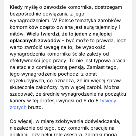
Link
Kiedy myślę o zawodzie komornika, dostrzegam
bezpośrednie powiązania z jego
wynagrodzeniem. W Polsce tematyka zarobków
komorników często owiana jest aurą tajemnicy i
mitów.
Wielu twierdzi, że to jeden z najlepiej
opłacanych zawodów
– być może to prawda, lecz
warto zwrócić uwagę na to, że wysokość
wynagrodzenia komornika ściśle zależy od
efektywności jego pracy. To nie jest typowa praca
na etacie z comiesięczną pensją. Zamiast tego,
jego wynagrodzenie pochodzi z opłat
egzekucyjnych, co oznacza, że im więcej spraw
skutecznie zakończy, tym więcej zarobi. Można
szacować, że średnie wynagrodzenie na początku
kariery w tej profesji wynosi od 6 do 8
tysięcy
złotych
brutto.
Co więcej, w miarę zdobywania doświadczenia,
niezależnie od tego, czy komornik pracuje na
aplikacji, czy pełni rolę asesora, zarobki mogą