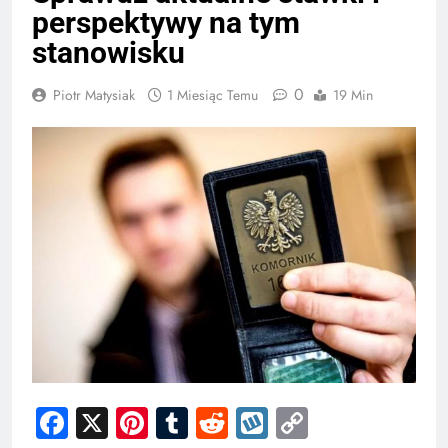
perspektywy na tym
stanowisku
0
Piotr Matysiak
1 Miesiąc Temu
19 Min
Facebook
X
Pinterest
Tumblr
Reddit
Wykop
Copy