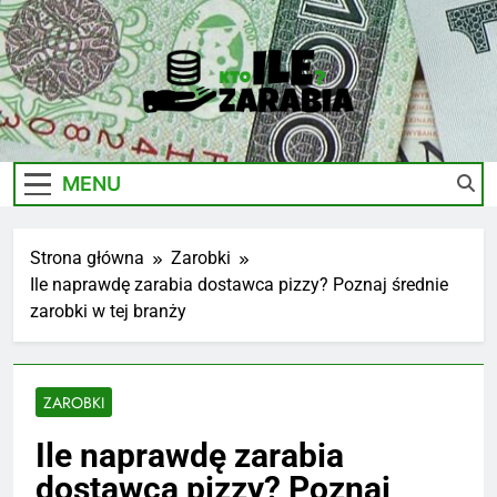
Skip
to
content
Ile-
Zarobki Gwiazd, Ciekawostki I Biznes
Zarabia.edu.pl
MENU
Strona główna
Zarobki
Ile naprawdę zarabia dostawca pizzy? Poznaj średnie
zarobki w tej branży
ZAROBKI
Ile naprawdę zarabia
dostawca pizzy? Poznaj