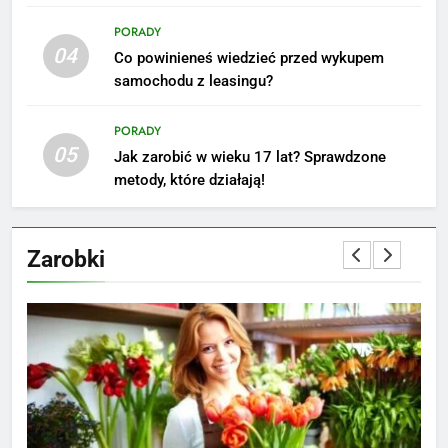
Akcje charytatywne w szkole:
PORADY
pomysły i przykłady, które
04
Co powinieneś wiedzieć przed wykupem
zainspirują
ZAROBKI
samochodu z leasingu?
PORADY
7
05
Jak przygotować się finansowo
Jak zarobić w wieku 17 lat? Sprawdzone
na narodziny dziecka: ile to
metody, które działają!
kosztuje i jak zaplanować
PORADY
budżet
Zarobki
8
Netflix tagger — czym jest,
opinie i zarobki
PRACA
1
Ile zarabia striptizer: poznaj
aktualne stawki męskiego