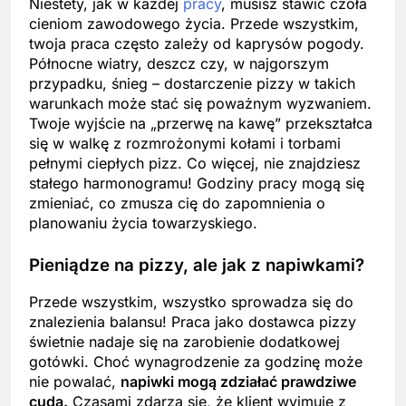
Niestety, jak w każdej
pracy
, musisz stawić czoła
cieniom zawodowego życia. Przede wszystkim,
twoja praca często zależy od kaprysów pogody.
Północne wiatry, deszcz czy, w najgorszym
przypadku, śnieg – dostarczenie pizzy w takich
warunkach może stać się poważnym wyzwaniem.
Twoje wyjście na „przerwę na kawę” przekształca
się w walkę z rozmrożonymi kołami i torbami
pełnymi ciepłych pizz. Co więcej, nie znajdziesz
stałego harmonogramu! Godziny pracy mogą się
zmieniać, co zmusza cię do zapomnienia o
planowaniu życia towarzyskiego.
Pieniądze na pizzy, ale jak z napiwkami?
Przede wszystkim, wszystko sprowadza się do
znalezienia balansu! Praca jako dostawca pizzy
świetnie nadaje się na zarobienie dodatkowej
gotówki. Choć wynagrodzenie za godzinę może
nie powalać,
napiwki mogą zdziałać prawdziwe
cuda.
Czasami zdarza się, że klient wyjmuje z