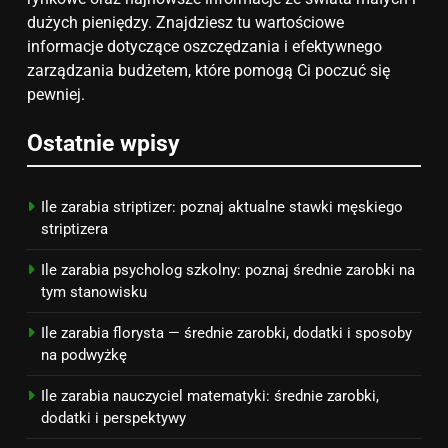
7
dużych pieniędzy. Znajdziesz tu wartościowe
Jak przygotować się finansowo
informacje dotyczące oszczędzania i efektywnego
na narodziny dziecka: ile to
zarządzania budżetem, które pomogą Ci poczuć się
kosztuje i jak zaplanować
PORADY
pewniej.
budżet
8
Ostatnie wpisy
Netflix tagger — czym jest,
opinie i zarobki
Ile zarabia striptizer: poznaj aktualne stawki męskiego
PRACA
striptizera
Ile zarabia psycholog szkolny: poznaj średnie zarobki na
tym stanowisku
Ile zarabia florysta — średnie zarobki, dodatki i sposoby
na podwyżkę
Ile zarabia nauczyciel matematyki: średnie zarobki,
dodatki i perspektywy