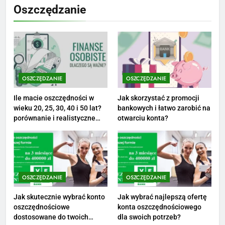
Netflix tagger — czym jest,
Oszczędzanie
opinie i zarobki
PRACA
1
Ile zarabia striptizer: poznaj
aktualne stawki męskiego
OSZCZĘDZANIE
OSZCZĘDZANIE
striptizera
ZAROBKI
Ile macie oszczędności w
Jak skorzystać z promocji
wieku 20, 25, 30, 40 i 50 lat?
bankowych i łatwo zarobić na
porównanie i realistyczne
otwarciu konta?
2
cele
Ile zarabia psycholog szkolny:
poznaj średnie zarobki na tym
stanowisku
ZAROBKI
OSZCZĘDZANIE
OSZCZĘDZANIE
3
Jak skutecznie wybrać konto
Jak wybrać najlepszą ofertę
Ile zarabia florysta — średnie
oszczędnościowe
konta oszczędnościowego
zarobki, dodatki i sposoby na
dostosowane do twoich
dla swoich potrzeb?
podwyżkę