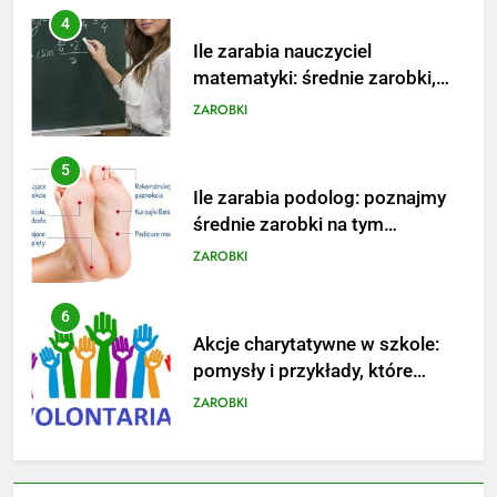
5
Ile zarabia podolog: poznajmy
średnie zarobki na tym
stanowisku
ZAROBKI
6
Akcje charytatywne w szkole:
pomysły i przykłady, które
zainspirują
ZAROBKI
7
Jak przygotować się finansowo
na narodziny dziecka: ile to
kosztuje i jak zaplanować
PORADY
budżet
8