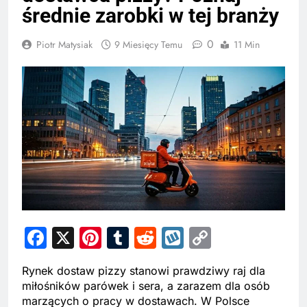
średnie zarobki w tej branży
0
Piotr Matysiak
9 Miesięcy Temu
11 Min
Facebook
X
Pinterest
Tumblr
Reddit
Wykop
Copy
Link
Rynek dostaw pizzy stanowi prawdziwy raj dla
miłośników parówek i sera, a zarazem dla osób
marzących o pracy w dostawach. W Polsce