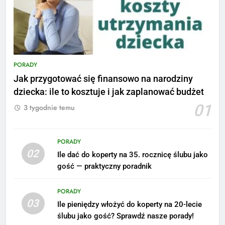
PORADY
Jak przygotować się finansowo na narodziny
dziecka: ile to kosztuje i jak zaplanować budżet
01
3 tygodnie temu
PORADY
02
Ile dać do koperty na 35. rocznicę ślubu jako
5
gość — praktyczny poradnik
Ile zarabia podolog: poznajmy
średnie zarobki na tym
PORADY
stanowisku
ZAROBKI
03
Ile pieniędzy włożyć do koperty na 20-lecie
ślubu jako gość? Sprawdź nasze porady!
6