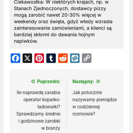
Ciekawostka: W niektórych krajach, np. w
Stanach Zjednoczonych, dostawcy pizzy
mogą zarobić nawet 20-30% więcej w
weekendy oraz święta, gdyż wtedy wzrasta
zainteresowanie zamówieniami, a klienci są
bardziej skłonni do dawania hojnym
napiwków.
Facebook
X
Pinterest
Tumblr
Reddit
Wykop
Copy
Link
Poprzedni:
Następny:
Nawigacja
wpisu
Ile naprawdę zarabia
Jak potocznie
operator koparko-
nazywamy pieniądze
ładowarki?
w codziennej
Sprawdzamy średnie
rozmowie?
i godzinowe zarobki
w branży