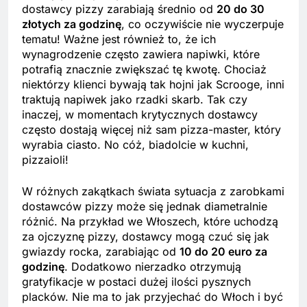
dostawcy pizzy zarabiają średnio od
20 do 30
złotych za godzinę
, co oczywiście nie wyczerpuje
tematu! Ważne jest również to, że ich
wynagrodzenie często zawiera napiwki, które
potrafią znacznie zwiększać tę kwotę. Chociaż
niektórzy klienci bywają tak hojni jak Scrooge, inni
traktują napiwek jako rzadki skarb. Tak czy
inaczej, w momentach krytycznych dostawcy
często dostają więcej niż sam pizza-master, który
wyrabia ciasto. No cóż, biadolcie w kuchni,
pizzaioli!
W różnych zakątkach świata sytuacja z zarobkami
dostawców pizzy może się jednak diametralnie
różnić. Na przykład we Włoszech, które uchodzą
za ojczyznę pizzy, dostawcy mogą czuć się jak
gwiazdy rocka, zarabiając od
10 do 20 euro za
godzinę
. Dodatkowo nierzadko otrzymują
gratyfikacje w postaci dużej ilości pysznych
placków. Nie ma to jak przyjechać do Włoch i być