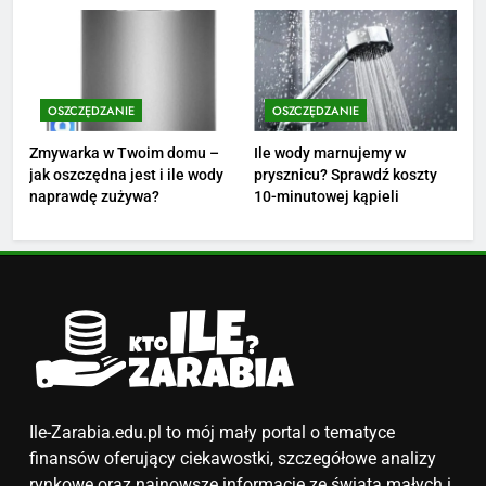
ZAROBKI
finansów?
4
Ile zarabia nauczyciel
OSZCZĘDZANIE
OSZCZĘDZANIE
matematyki: średnie zarobki,
dodatki i perspektywy
ZAROBKI
Zmywarka w Twoim domu –
Ile wody marnujemy w
jak oszczędna jest i ile wody
prysznicu? Sprawdź koszty
naprawdę zużywa?
10-minutowej kąpieli
5
Ile zarabia podolog: poznajmy
średnie zarobki na tym
stanowisku
ZAROBKI
6
Akcje charytatywne w szkole:
pomysły i przykłady, które
zainspirują
ZAROBKI
Ile-Zarabia.edu.pl to mój mały portal o tematyce
finansów oferujący ciekawostki, szczegółowe analizy
rynkowe oraz najnowsze informacje ze świata małych i