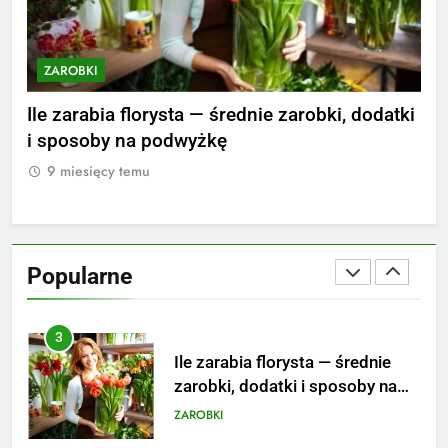
striptizera
ZAROBKI
ZAROBKI
Z
2
Ile zarabia psycholog szkolny:
nie
Ile zarabia florysta — średnie zarobki, dodatki
Ile
poznaj średnie zarobki na tym
i sposoby na podwyżkę
zar
stanowisku
ZAROBKI
9 miesięcy temu
9
3
Ile zarabia florysta — średnie
zarobki, dodatki i sposoby na
Popularne
podwyżkę
ZAROBKI
4
Ile zarabia nauczyciel
matematyki: średnie zarobki,
dodatki i perspektywy
ZAROBKI