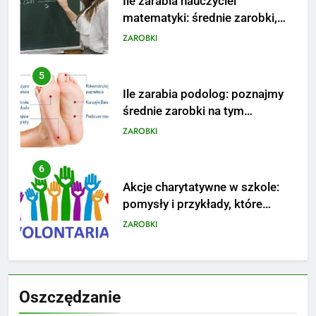
Ile zarabia podolog: poznajmy
średnie zarobki na tym
stanowisku
ZAROBKI
6
Akcje charytatywne w szkole:
pomysły i przykłady, które
zainspirują
ZAROBKI
7
Jak przygotować się finansowo
na narodziny dziecka: ile to
kosztuje i jak zaplanować
PORADY
budżet
8
Netflix tagger — czym jest,
Oszczędzanie
opinie i zarobki