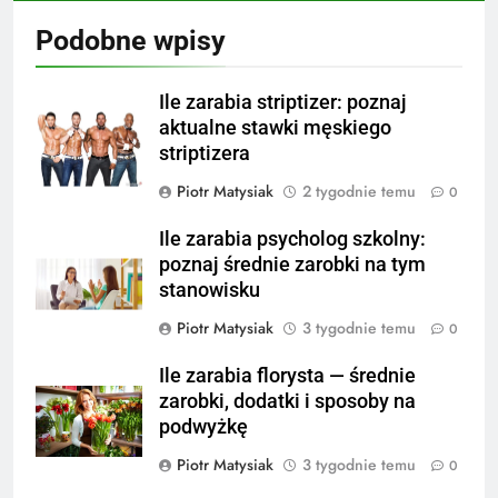
Podobne wpisy
Ile zarabia striptizer: poznaj
aktualne stawki męskiego
striptizera
Piotr Matysiak
2 tygodnie temu
0
Ile zarabia psycholog szkolny:
poznaj średnie zarobki na tym
stanowisku
Piotr Matysiak
3 tygodnie temu
0
Ile zarabia florysta — średnie
zarobki, dodatki i sposoby na
podwyżkę
Piotr Matysiak
3 tygodnie temu
0