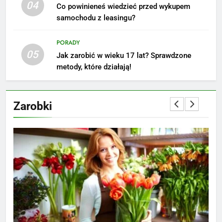
04
Co powinieneś wiedzieć przed wykupem
zainspirują
ZAROBKI
samochodu z leasingu?
7
PORADY
Jak przygotować się finansowo
05
Jak zarobić w wieku 17 lat? Sprawdzone
na narodziny dziecka: ile to
metody, które działają!
kosztuje i jak zaplanować
PORADY
budżet
Zarobki
8
Netflix tagger — czym jest,
opinie i zarobki
PRACA
1
Ile zarabia striptizer: poznaj
aktualne stawki męskiego
striptizera
ZAROBKI