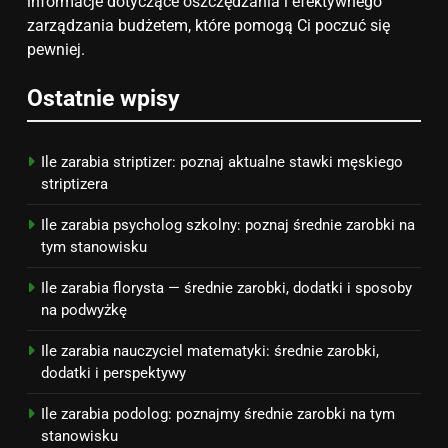
na narodziny dziecka: ile to
informacje dotyczące oszczędzania i efektywnego
kosztuje i jak zaplanować
zarządzania budżetem, które pomogą Ci poczuć się
PORADY
budżet
pewniej.
8
Ostatnie wpisy
Netflix tagger — czym jest,
opinie i zarobki
PRACA
Ile zarabia striptizer: poznaj aktualne stawki męskiego
striptizera
Ile zarabia psycholog szkolny: poznaj średnie zarobki na
tym stanowisku
Ile zarabia florysta — średnie zarobki, dodatki i sposoby
na podwyżkę
Ile zarabia nauczyciel matematyki: średnie zarobki,
dodatki i perspektywy
Ile zarabia podolog: poznajmy średnie zarobki na tym
stanowisku