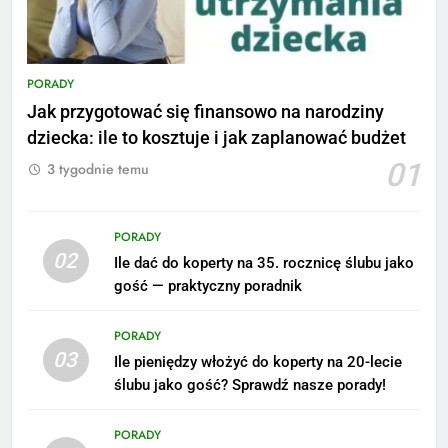
PORADY
Jak przygotować się finansowo na narodziny
dziecka: ile to kosztuje i jak zaplanować budżet
01
3 tygodnie temu
PORADY
02
Ile dać do koperty na 35. rocznicę ślubu jako
5
gość — praktyczny poradnik
Ile zarabia podolog: poznajmy
średnie zarobki na tym
PORADY
stanowisku
ZAROBKI
03
Ile pieniędzy włożyć do koperty na 20-lecie
ślubu jako gość? Sprawdź nasze porady!
6
Akcje charytatywne w szkole:
PORADY
pomysły i przykłady, które