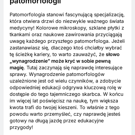
patomorfologii
Patomorfologia stanowi fascynującą specjalizację,
która otwiera drzwi do niezwykle ważnego świata
medycyny! Kolorowe mikroskopy, szklane płytki z
tkankami oraz naukowe zawirowania przyciągają
uwagę każdego przyszłego patomorfologa. Jeżeli
zastanawiasz się, dlaczego ktoś chciałby wybrać
tę ścieżkę kariery, to warto zauważyć, że
słowo
„wynagrodzenie” może kryć w sobie pewną
magię
. Tutaj zaczynają się naprawdę interesujące
sprawy. Wynagrodzenie patomorfologów
uzależnione jest od wielu czynników, a zdobycie
odpowiedniej edukacji odgrywa kluczową rolę w
dostępie do tego tajemniczego skarbca. W końcu
im więcej lat poświęcisz na naukę, tym większa
kwota trafi do twojej kieszeni. To właśnie z tego
powodu warto przemyśleć, czy naprawdę jesteś
gotowy na długą jazdę przez edukacyjne
przygody!