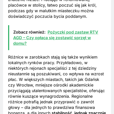
placówce w stolicy, łatwo poczuć się jak król,
podczas gdy w malutkim miasteczku można
doświadczyć poczucia bycia poddanym.
Zobacz również:
Pożyczki pod zastaw RTV
AGD – Czy opłaca się zostawić sprzęt w
domu?
Różnice w zarobkach stają się także wynikiem
lokalnych rynków pracy. Przykładowo, w
niektórych rejonach specjaliści z tej dziedziny
nieustannie są poszukiwani, co wpływa na wzrost
płac. W większych miastach, takich jak Gdańsk
czy Wrocław, mniejsze ośrodki akademickie
przyciągają utalentowanych specjalistów, oferując
równie kuszące wynagrodzenia. Regionalne
różnice potrafią jednak przyprawić o zawrót
głowy – dla jednych to prawdziwa finansowa
bonanza, a dla innych
stabilność, jednak znacznie