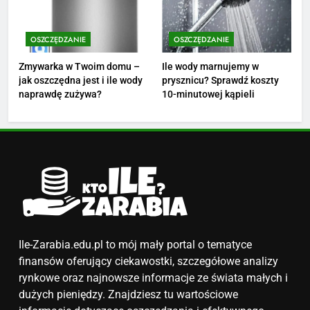
4
Ile zarabia nauczyciel
matematyki: średnie zarobki,
OSZCZĘDZANIE
OSZCZĘDZANIE
dodatki i perspektywy
ZAROBKI
Zmywarka w Twoim domu –
Ile wody marnujemy w
jak oszczędna jest i ile wody
prysznicu? Sprawdź koszty
5
naprawdę zużywa?
10-minutowej kąpieli
Ile zarabia podolog: poznajmy
średnie zarobki na tym
stanowisku
ZAROBKI
6
Akcje charytatywne w szkole:
pomysły i przykłady, które
zainspirują
ZAROBKI
Ile-Zarabia.edu.pl to mój mały portal o tematyce
finansów oferujący ciekawostki, szczegółowe analizy
7
rynkowe oraz najnowsze informacje ze świata małych i
Jak przygotować się finansowo
dużych pieniędzy. Znajdziesz tu wartościowe