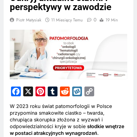
perspektywy w zawodzie
0
Piotr Matysiak
11 Miesięcy Temu
19 Min
Facebook
X
Pinterest
Tumblr
Reddit
Wykop
Copy
Link
W 2023 roku świat patomorfologii w Polsce
przypomina smakowite ciastko – twarda,
chrupiąca skorupka złożona z wyzwań i
odpowiedzialności kryje w sobie
słodkie wnętrze
w postaci atrakcyjnych wynagrodzeń
.