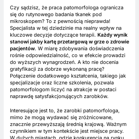
Czy sądzisz, że praca patomorfologa ogranicza
się do rutynowego badania tkanek pod
mikroskopem? To z pewnością nieprawda!
Specjalista w tej dziedzinie ma realny wpływ na
kluczowe decyzje dotyczące terapii.
Każdy wynik
stanowi jakby kartę przetargową w grze o zdrowie
pacjentów
. W miarę zdobywania doświadczenia
rośnie odpowiedzialność, co w efekcie prowadzi
do wyższych wynagrodzeń. A kto nie docenia
gratyfikacji za dobrze wykonaną pracę?
Połączenie dodatkowego kształcenia, takiego jak
specjalizacje oraz liczne szkolenia, pozwala
patomorfologom liczyć na atrakcje w postaci
naprawdę satysfakcjonujących zarobków.
Interesujące jest to, że zarobki patomorfologa,
mimo że mogą wydawać się zróżnicowane,
znacznie przewyższają średnią krajową. Ważnym
czynnikiem w tym kontekście jest miejsce pracy.
W dużych miastach, gdzie konkurencja na rynku