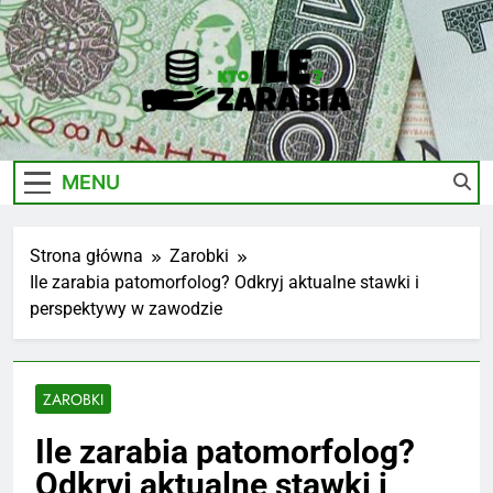
Skip
to
content
Ile-
Zarobki Gwiazd, Ciekawostki I Biznes
Zarabia.edu.pl
MENU
Strona główna
Zarobki
Ile zarabia patomorfolog? Odkryj aktualne stawki i
perspektywy w zawodzie
ZAROBKI
Ile zarabia patomorfolog?
Odkryj aktualne stawki i