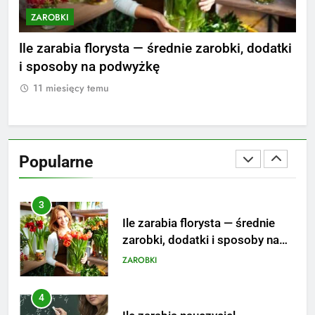
ZAROBKI
Z
2
Ile zarabia psycholog szkolny:
nie
Ile zarabia florysta — średnie zarobki, dodatki
Ile
poznaj średnie zarobki na tym
i sposoby na podwyżkę
zar
stanowisku
ZAROBKI
11 miesięcy temu
1
3
Ile zarabia florysta — średnie
zarobki, dodatki i sposoby na
Popularne
podwyżkę
ZAROBKI
4
Ile zarabia nauczyciel
matematyki: średnie zarobki,
dodatki i perspektywy
ZAROBKI
5