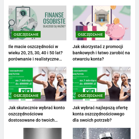
PRACA
1
Ile zarabia striptizer: poznaj
aktualne stawki męskiego
OSZCZĘDZANIE
OSZCZĘDZANIE
striptizera
ZAROBKI
Ile macie oszczędności w
Jak skorzystać z promocji
wieku 20, 25, 30, 40 i 50 lat?
bankowych i łatwo zarobić na
2
porównanie i realistyczne
otwarciu konta?
cele
Ile zarabia psycholog szkolny:
poznaj średnie zarobki na tym
stanowisku
ZAROBKI
OSZCZĘDZANIE
OSZCZĘDZANIE
3
Ile zarabia florysta — średnie
Jak skutecznie wybrać konto
Jak wybrać najlepszą ofertę
oszczędnościowe
konta oszczędnościowego
zarobki, dodatki i sposoby na
dostosowane do twoich
dla swoich potrzeb?
podwyżkę
ZAROBKI
finansów?