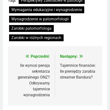
Tagi:
Perspektywy zawodowe w patologii
Wymagania edukacyjne i wynagrodzenie
Wynagrodzenie w patomorfologii
Zarobki patomorfologa
Zarobki w różnych regionach
Poprzedni:
Następny:
Nawigacja
wpisu
Ile wynosi pensja
Tajemnice finansów:
sekretarza
Ile pieniędzy zarabia
generalnego ONZ?
streamer Bandura?
Odkrywamy
tajemnice
wynagrodzenia