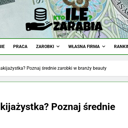
-Zarabia.edu.pl
iazd, Ciekawostki I Biznes
IE
PRACA
ZAROBKI
WŁASNA FIRMA
RANKI
akijażystka? Poznaj średnie zarobki w branży beauty
kijażystka? Poznaj średnie