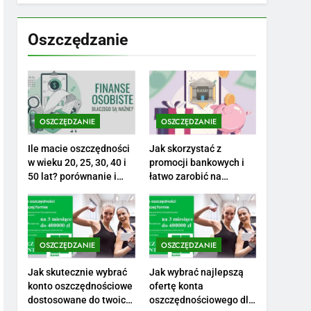
7
Jak przygotować się
finansowo na narodziny
Oszczędzanie
dziecka: ile to kosztuje i
PORADY
jak zaplanować budżet
8
Netflix tagger — czym
jest, opinie i zarobki
OSZCZĘDZANIE
OSZCZĘDZANIE
PRACA
Ile macie oszczędności
Jak skorzystać z
1
w wieku 20, 25, 30, 40 i
promocji bankowych i
Ile zarabia striptizer:
50 lat? porównanie i
łatwo zarobić na
realistyczne cele
otwarciu konta?
poznaj aktualne stawki
męskiego striptizera
ZAROBKI
2
OSZCZĘDZANIE
OSZCZĘDZANIE
Ile zarabia psycholog
szkolny: poznaj średnie
Jak skutecznie wybrać
Jak wybrać najlepszą
konto oszczędnościowe
ofertę konta
zarobki na tym
ZAROBKI
dostosowane do twoich
oszczędnościowego dla
stanowisku