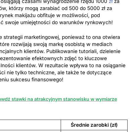
h osiągają czasami wynagrodzenie rzędu 1000
zł
za
ów, którzy mogą zarabiać od 500 do 5000 zł za
rynek makijażu obfituje w możliwości, pod
wać swoje umiejętności do warunków rynkowych!
 strategii marketingowej, ponieważ to ona otwiera
które rozwijają swoją markę osobistą w mediach
alnych klientów. Publikowanie tutoriali, dzielenie
prezentowanie efektownych zdjęć to kluczowe
lności klientów. W rezultacie wpływa to na osiąganie
ci nie tylko techniczne, ale także te dotyczące
ieniu sukcesu finansowego!
prawdź stawki na atrakcyjnym stanowisku w wymiarze
Średnie zarobki (zł)