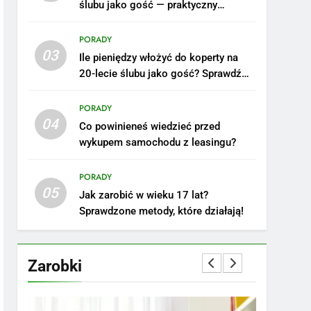
ślubu jako gość — praktyczny
poradnik
PORADY
03
Ile pieniędzy włożyć do koperty na
20-lecie ślubu jako gość? Sprawdź
nasze porady!
PORADY
04
Co powinieneś wiedzieć przed
wykupem samochodu z leasingu?
5
Ile zarabia podolog:
poznajmy średnie zarobki
PORADY
05
na tym stanowisku
ZAROBKI
Jak zarobić w wieku 17 lat?
Sprawdzone metody, które działają!
6
Akcje charytatywne w
szkole: pomysły i
Zarobki
przykłady, które
ZAROBKI
zainspirują
7