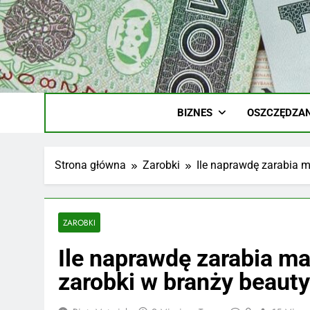
Skip
to
content
Ile
Zarobki Gw
BIZNES
OSZCZĘDZAN
Strona główna
Zarobki
Ile naprawdę zarabia m
ZAROBKI
Ile naprawdę zarabia ma
zarobki w branży beauty