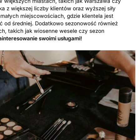
 W większych miastach, takich jak Warszawa czy
 z większej liczby klientów oraz wyższej siły
małych miejscowościach, gdzie klientela jest
ać od średniej. Dodatkowo sezonowość również
h, takich jak wiosenne wesele czy sezon
ainteresowanie swoimi usługami!
ZAROBKI
er: poznaj aktualne
Ile zarabia psycholog szkolny: po
iptizera
średnie zarobki na tym stanowis
9 Miesięcy Temu