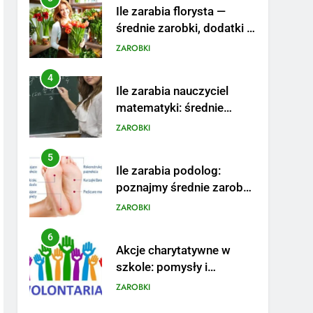
Ile zarabia florysta —
średnie zarobki, dodatki i
sposoby na podwyżkę
ZAROBKI
4
Ile zarabia nauczyciel
matematyki: średnie
zarobki, dodatki i
ZAROBKI
perspektywy
5
Ile zarabia podolog:
poznajmy średnie zarobki
na tym stanowisku
ZAROBKI
6
Akcje charytatywne w
szkole: pomysły i
przykłady, które
ZAROBKI
zainspirują