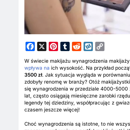
Facebook
X
Pinterest
Tumblr
Reddit
Wykop
Copy
Link
W świecie makijażu wynagrodzenia makijażys
wpływa na
ich wysokość. Na przykład począt
3500 zł
. Jak sytuacja wygląda w porównaniu
zdobyły renomę w branży? Otóż makijażystk
się wynagrodzenia w przedziale 4000-5000 z
lat, często osiągają miesięczne zarobki rz
legendy tej dziedziny, współpracując z gwia
czasem jeszcze więcej!
Choć wynagrodzenia są istotne, to nie wszyst