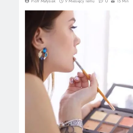
0
Piotr Matysiak
9 Miesięcy Temu
15 Min