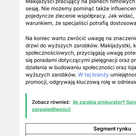
Makijażyści pracujący na planach filmowyc
sesję. Nie możemy pominąć także influencer
pojedyncze zlecenie współpracy. Jak widać, 
warunkiem, że specjaliści potrafią dostoso
Na koniec warto zwrócić uwagę na znaczenie
drzwi do wyższych zarobków. Makijażystki, 
społecznościowych, przyciągają uwagę potencj
się poradami dotyczącymi pielęgnacji oraz 
działania w budowaniu społeczności oraz loja
wyższych zarobków.
W tej branży
umiejętnoś
promocji, odgrywają kluczową rolę w odnies
Zobacz również:
Ile zarabia prokurator? S
sprawiedliwości!
Segment rynku