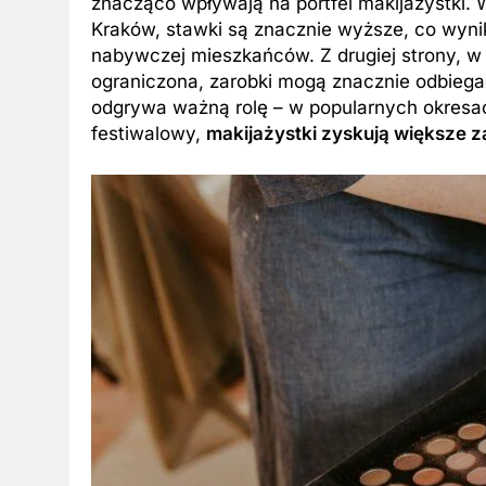
znacząco wpływają na portfel makijażystki.
Kraków, stawki są znacznie wyższe, co wynika
nabywczej mieszkańców. Z drugiej strony, w 
ograniczona, zarobki mogą znacznie odbieg
odgrywa ważną rolę – w popularnych okresac
festiwalowy,
makijażystki zyskują większe z
BKI
ZAROBKI
 są aktualne zarobki wójtów?
Ile zarabia striptiz
dź stawki na tym stanowisku!
stawki męskiego str
esięcy Temu
9 Miesięcy Temu