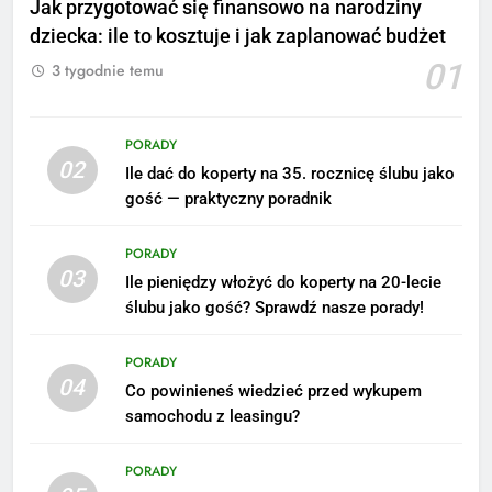
Jak przygotować się finansowo na narodziny
dziecka: ile to kosztuje i jak zaplanować budżet
01
3 tygodnie temu
PORADY
02
Ile dać do koperty na 35. rocznicę ślubu jako
5
gość — praktyczny poradnik
Ile zarabia podolog: poznajmy
średnie zarobki na tym
PORADY
stanowisku
ZAROBKI
03
Ile pieniędzy włożyć do koperty na 20-lecie
ślubu jako gość? Sprawdź nasze porady!
6
Akcje charytatywne w szkole:
PORADY
pomysły i przykłady, które
04
Co powinieneś wiedzieć przed wykupem
zainspirują
ZAROBKI
samochodu z leasingu?
7
PORADY