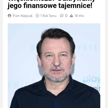
jego finansowe tajemnice!
0
Piotr Matysiak
1 Rok Temu
18 Min