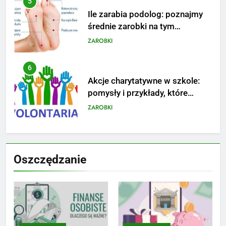
6
Akcje charytatywne w szkole:
pomysły i przykłady, które
zainspirują
ZAROBKI
7
Jak przygotować się finansowo
na narodziny dziecka: ile to
kosztuje i jak zaplanować
PORADY
budżet
8
Netflix tagger — czym jest,
Oszczędzanie
opinie i zarobki
PRACA
1
Ile zarabia striptizer: poznaj