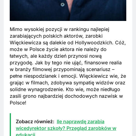
Mimo wysokiej pozycji w rankingu najlepiej
zarabiających polskich aktorów, zarobki
Więckiewicza są dalekie od Hollywoodzkich. Cóż,
może w Polsce życie aktora nie należy do
łatwych, ale każdy dzień przynosi nową
przygodę. Jak by tego nie ująć, finansowe realia
w branży filmowej przypominają scenariusz –
pełne niespodzianek i emocji. Więckiewicz wie, że
grając w filmach, zdobywa sympatię widzów oraz
solidne wynagrodzenie. Kto wie, może niedługo
zasili grono najbardziej dochodowych nazwisk w
Polsce!
Zobacz również:
Ile naprawdę zarabia
wicedyrektor szkoły? Przegląd zarobków w
edukacji