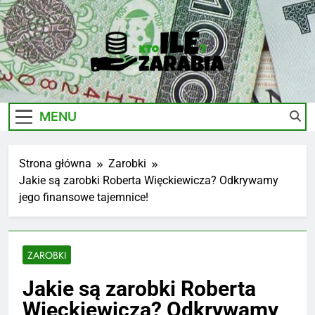
Skip
to
content
Ile-
Zarobki Gwiazd, Ciekawostki I Biznes
Zarabia.edu.pl
MENU
Strona główna
Zarobki
Jakie są zarobki Roberta Więckiewicza? Odkrywamy
jego finansowe tajemnice!
ZAROBKI
Jakie są zarobki Roberta
Więckiewicza? Odkrywamy