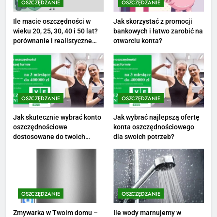
aktualne stawki męskiego
OSZCZĘDZANIE
OSZCZĘDZANIE
striptizera
ZAROBKI
Ile macie oszczędności w
Jak skorzystać z promocji
wieku 20, 25, 30, 40 i 50 lat?
bankowych i łatwo zarobić na
2
porównanie i realistyczne
otwarciu konta?
cele
Ile zarabia psycholog szkolny:
poznaj średnie zarobki na tym
stanowisku
ZAROBKI
OSZCZĘDZANIE
OSZCZĘDZANIE
3
Ile zarabia florysta — średnie
Jak skutecznie wybrać konto
Jak wybrać najlepszą ofertę
oszczędnościowe
konta oszczędnościowego
zarobki, dodatki i sposoby na
dostosowane do twoich
dla swoich potrzeb?
podwyżkę
ZAROBKI
finansów?
4
Ile zarabia nauczyciel
matematyki: średnie zarobki,
OSZCZĘDZANIE
OSZCZĘDZANIE
dodatki i perspektywy
ZAROBKI
Zmywarka w Twoim domu –
Ile wody marnujemy w