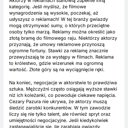
Aktorzy w reklamach stanowią zupełnie inną
kategorię. Jeśli myślisz, że filmowe
wynagrodzenia są wysokie, poczekaj, aż
usłyszysz o reklamach! W tej branży gwiazdy
mogą otrzymywać sumy, o których przeciętne
osoby tylko marzą. Reklamy można określić jako
złotą bramę do filmowego raju. Niektórzy aktorzy
przyznają, że umowy reklamowe przynoszą
ogromne fortuny. Stawki za reklamę znacznie
przewyższają te za występy w filmach. Reklama
to królestwo, gdzie wizerunek ma ogromną
wartość. Złote góry są na wyciągnięcie ręki.
Na koniec, negocjacje w aktorstwie to prawdziwa
sztuka. Mężczyźni często osiągają wyższe stawki
niż ich koleżanki, co powoduje ciekawe napięcia.
Cezary Pazura nie ukrywa, że aktorzy muszą
śledzić zarobki konkurentów. W tym zawodzie
liczy się nie tylko talent, ale również spryt oraz
umiejętności negocjacyjne. Jeśli kiedykolwiek
zastanawialiście się, ile zarabiają gwiazdy,