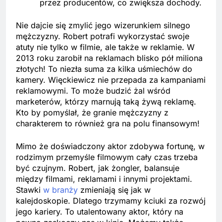
przez producentów, co zwiększa dochody.
Nie dajcie się zmylić jego wizerunkiem silnego
mężczyzny. Robert potrafi wykorzystać swoje
atuty nie tylko w filmie, ale także w reklamie. W
2013 roku zarobił na reklamach blisko pół miliona
złotych! To niezła suma za kilka uśmiechów do
kamery. Więckiewicz nie przepada za kampaniami
reklamowymi. To może budzić żal wśród
marketerów, którzy marnują taką żywą reklamę.
Kto by pomyślał, że granie mężczyzny z
charakterem to również gra na polu finansowym!
Mimo że doświadczony aktor zdobywa fortunę, w
rodzimym przemyśle filmowym cały czas trzeba
być czujnym. Robert, jak żongler, balansuje
między filmami, reklamami i innymi projektami.
Stawki
w branży
zmieniają się jak w
kalejdoskopie. Dlatego trzymamy kciuki za rozwój
jego kariery. To utalentowany aktor, który na