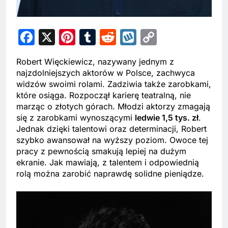
Facebook
X
Pinterest
Tumblr
Reddit
Wykop
Copy
Link
Robert Więckiewicz, nazywany jednym z
najzdolniejszych aktorów w Polsce, zachwyca
widzów swoimi rolami. Zadziwia także zarobkami,
które osiąga. Rozpoczął karierę teatralną, nie
marząc o złotych górach. Młodzi aktorzy zmagają
się z zarobkami wynoszącymi
ledwie 1,5 tys. zł
.
Jednak dzięki talentowi oraz determinacji, Robert
szybko awansował na wyższy poziom. Owoce tej
pracy z pewnością smakują lepiej na dużym
ekranie. Jak mawiają, z talentem i odpowiednią
rolą można zarobić naprawdę solidne pieniądze.