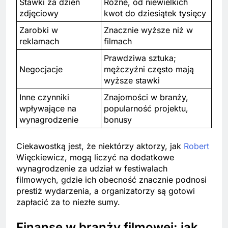
Stawki za dzień
Różne, od niewielkich
zdjęciowy
kwot do dziesiątek tysięcy
Zarobki w
Znacznie wyższe niż w
reklamach
filmach
Prawdziwa sztuka;
Negocjacje
mężczyźni często mają
wyższe stawki
Inne czynniki
Znajomości w branży,
wpływające na
popularność projektu,
wynagrodzenie
bonusy
Ciekawostką jest, że niektórzy aktorzy, jak
Robert
Więckiewicz, mogą liczyć na dodatkowe
wynagrodzenie za udział w festiwalach
filmowych, gdzie ich obecność znacznie podnosi
prestiż wydarzenia, a organizatorzy są gotowi
zapłacić za to niezłe sumy.
Finanse w branży filmowej: jak