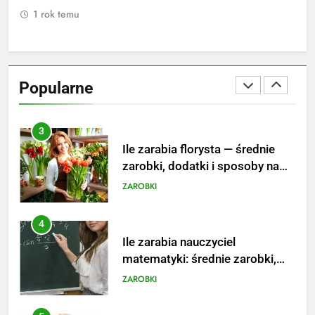
ZAROBKI
1 rok temu
1
3
Ile zarabia florysta — średnie
zarobki, dodatki i sposoby na
Popularne
podwyżkę
ZAROBKI
4
Ile zarabia nauczyciel
matematyki: średnie zarobki,
dodatki i perspektywy
ZAROBKI
5
Ile zarabia podolog: poznajmy
średnie zarobki na tym
stanowisku
ZAROBKI