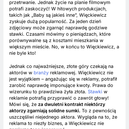
przetrwanie. Jednak życie na planie filmowym
potrafi zaskoczyć! W hitowych produkcjach,
takich jak „Baby są jakieś inne”, Więckiewicz
zyskuje dużą popularność. Za jeden dzień
zdjęciowy może zgarnąć naprawdę godziwe
stawki. Czasami mówimy o pieniądzach, które
porównywalne są z kosztami mieszkania w
większym mieście. No, w końcu to Więckiewicz, a
nie byle kto!
Jednak co najważniejsze, złote góry czekają na
aktorów w
branży
reklamowej. Więckiewicz nie
jest wyjątkiem – angażując się w reklamy, potrafił
zarobić naprawdę imponujące kwoty. Prawa do
wizerunku to prawdziwa żyła złota.
Stawki
w
reklamie potrafią przyprawić o zawrót głowy!
Mówi się, że
za dwuletni kontrakt niektórzy
aktorzy zgarniają solidne sumki.
To z pewnością
uszczęśliwi niejednego aktora. Wygląda na to, że
reklama to niezły biznes, a Więckiewicz nie