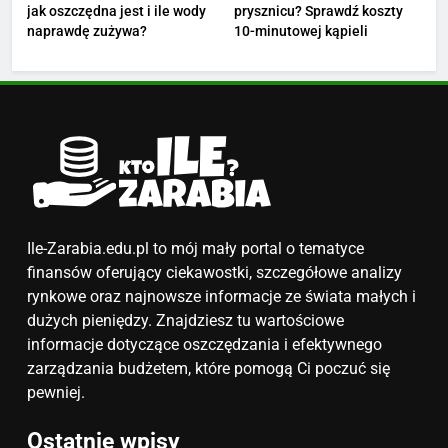
jak oszczędna jest i ile wody
prysznicu? Sprawdź koszty
5
naprawdę zużywa?
10-minutowej kąpieli
Ile zarabia podolog: poznajmy
średnie zarobki na tym
stanowisku
ZAROBKI
6
Akcje charytatywne w szkole:
pomysły i przykłady, które
zainspirują
ZAROBKI
Ile-Zarabia.edu.pl to mój mały portal o tematyce
finansów oferujący ciekawostki, szczegółowe analizy
7
rynkowe oraz najnowsze informacje ze świata małych i
Jak przygotować się finansowo
dużych pieniędzy. Znajdziesz tu wartościowe
na narodziny dziecka: ile to
informacje dotyczące oszczędzania i efektywnego
kosztuje i jak zaplanować
zarządzania budżetem, które pomogą Ci poczuć się
PORADY
budżet
pewniej.
8
Ostatnie wpisy