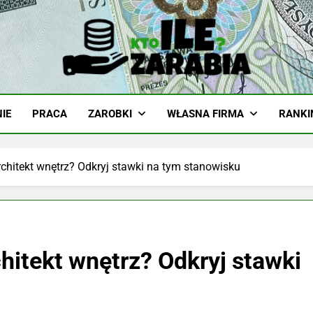
-Zarabia.edu.pl
iazd, Ciekawostki I Biznes
IE
PRACA
ZAROBKI
WŁASNA FIRMA
RANKI
rchitekt wnętrz? Odkryj stawki na tym stanowisku
chitekt wnętrz? Odkryj stawki