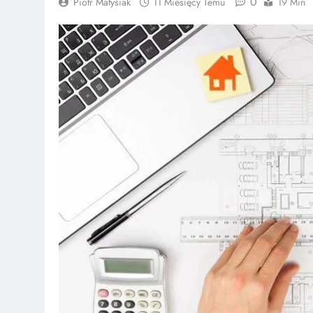
0
Piotr Matysiak
11 Miesięcy Temu
19 Min