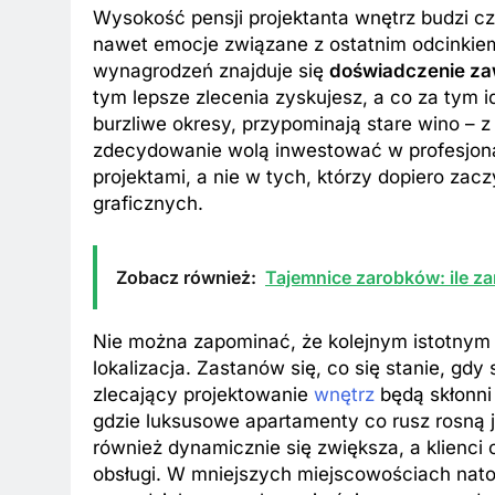
Wysokość pensji projektanta wnętrz budzi 
nawet emocje związane z ostatnim odcinkiem 
wynagrodzeń znajduje się
doświadczenie z
tym lepsze zlecenia zyskujesz, a co za tym id
burzliwe okresy, przypominają stare wino – z
zdecydowanie wolą inwestować w profesjona
projektami, a nie w tych, którzy dopiero za
graficznych.
Zobacz również:
Tajemnice zarobków: ile za
Nie można zapominać, że kolejnym istotnym 
lokalizacja. Zastanów się, co się stanie, gdy
zlecający projektowanie
wnętrz
będą skłonni
gdzie luksusowe apartamenty co rusz rosną 
również dynamicznie się zwiększa, a klienci
obsługi. W mniejszych miejscowościach nato