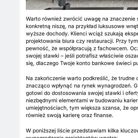
Warto również zwrócić uwagę na znaczenie spe
konkretną niszę, na przykład luksusowe wnę
wyższe dochody. Klienci wciąż szukają eks
projektowania biura czy restauracji. Przy ty
pewność, że współpracują z fachowcem. Oczy
swojej stawki – jeśli potrafisz właściwie o
się, dlaczego Twoje konto bankowe świeci p
Na zakończenie warto podkreślić, że trudne c
znacząco wpłynąć na rynek wynagrodzeń. Gdy
gotowi do dostosowania swojej stawki i ofert
niezbędnymi elementami w budowaniu kariery
umiejętnościach, tym większa szansa, że op
również swoją karierę oraz finanse.
W poniższej liście przedstawiam kilka klu
wynagrodzenia projektantów wnętrz: