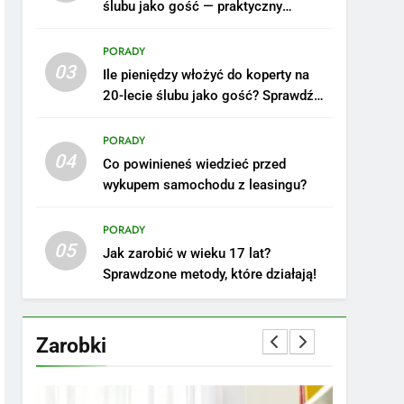
ślubu jako gość — praktyczny
poradnik
PORADY
03
Ile pieniędzy włożyć do koperty na
20-lecie ślubu jako gość? Sprawdź
nasze porady!
PORADY
04
Co powinieneś wiedzieć przed
wykupem samochodu z leasingu?
5
Ile zarabia podolog:
poznajmy średnie zarobki
PORADY
05
na tym stanowisku
ZAROBKI
Jak zarobić w wieku 17 lat?
Sprawdzone metody, które działają!
6
Akcje charytatywne w
szkole: pomysły i
Zarobki
przykłady, które
ZAROBKI
zainspirują
7