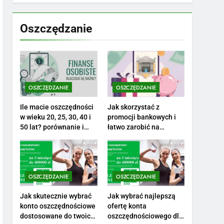
7
Jak przygotować się
finansowo na narodziny
Oszczędzanie
dziecka: ile to kosztuje i
PORADY
jak zaplanować budżet
8
Netflix tagger — czym
jest, opinie i zarobki
OSZCZĘDZANIE
OSZCZĘDZANIE
PRACA
Ile macie oszczędności
Jak skorzystać z
1
w wieku 20, 25, 30, 40 i
promocji bankowych i
Ile zarabia striptizer:
50 lat? porównanie i
łatwo zarobić na
realistyczne cele
otwarciu konta?
poznaj aktualne stawki
męskiego striptizera
ZAROBKI
2
OSZCZĘDZANIE
OSZCZĘDZANIE
Ile zarabia psycholog
szkolny: poznaj średnie
Jak skutecznie wybrać
Jak wybrać najlepszą
konto oszczędnościowe
ofertę konta
zarobki na tym
ZAROBKI
dostosowane do twoich
oszczędnościowego dla
stanowisku