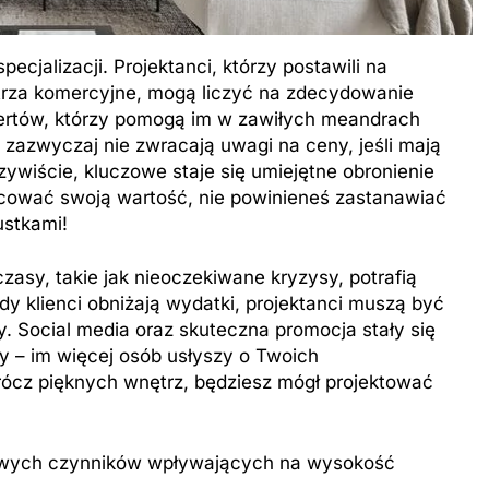
cjalizacji. Projektanci, którzy postawili na
trza komercyjne, mogą liczyć na zdecydowanie
pertów, którzy pomogą im w zawiłych meandrach
m zazwyczaj nie zwracają uwagi na ceny, jeśli mają
wiście, kluczowe staje się umiejętne obronienie
szacować swoją wartość, nie powinieneś zastanawiać
ustkami!
zasy, takie jak nieoczekiwane kryzysy, potrafią
 klienci obniżają wydatki, projektanci muszą być
y. Social media oraz skuteczna promocja stały się
 – im więcej osób usłyszy o Twoich
rócz pięknych wnętrz, będziesz mógł projektować
czowych czynników wpływających na wysokość