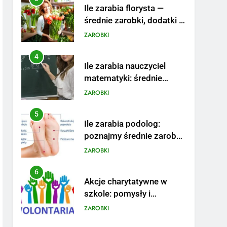
Ile zarabia florysta —
średnie zarobki, dodatki i
sposoby na podwyżkę
ZAROBKI
4
Ile zarabia nauczyciel
matematyki: średnie
zarobki, dodatki i
ZAROBKI
perspektywy
5
Ile zarabia podolog:
poznajmy średnie zarobki
na tym stanowisku
ZAROBKI
6
Akcje charytatywne w
szkole: pomysły i
przykłady, które
ZAROBKI
zainspirują