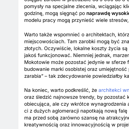
pomysły na specjalne zlecenia, wciągając k
godzinę, mogą sięgnąć po
naprawdę wysokie
modelu pracy mogą przynieść wiele stresów, 
Warto także wspomnieć o architektach, któr
miejscowościach. Tam zarobki mogą być znac
BKI
ZAROBKI
złotych. Oczywiście, lokalne koszty życia są
jakoś funkcjonować. Niemniej jednak, marz
 są aktualne zarobki wójtów?
Ile zarabia striptiz
Mokotowie może pozostać jedynie w sferze fa
dź stawki na tym stanowisku!
stawki męskiego str
budowanie marki osobistej oraz umiejętność p
iesięcy Temu
11 Miesięcy Temu
zarabia” – tak zdecydowanie powiedziałby ka
Na koniec, warto podkreślić, że
architekci w
oraz śledzić najnowsze trendy, by pozostać 
obiecująca, ale czy wkrótce wynagrodzenia 
ci z dużych aglomeracji napotkają nową falę 
ma przed sobą zarówno szansę na atrakcyjne 
kreatywnością oraz innowacyjnością w proje