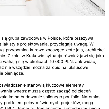
ca się grupa zawodowa w Polsce, która przeżywa
e jak style projektowania, przyciągają uwagę. W
gi przypomina kurowe znoszące złote jaja, architekci
nie
. Z kolei w Krakowie sytuacja również jawi się jako
i wahają się w okolicach 10 000 PLN. Jak widać,
waż nie wszędzie można zarobić na luksusowe
je pieniądze.
doświadczenie stanowią kluczowe elementy
towania wnętrz muszą często zacząć od zleceń
la im na budowanie solidnego portfolio. Natomiast
ący portfelem pełnym świetnych projektów, mogą
000 PLN. Ponadto, freelancerzy, sprzedający swoje