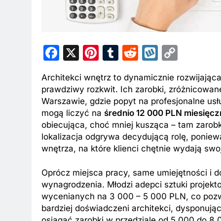
Facebook
X
Pinterest
Tumblr
Reddit
Wykop
Copy
Link
Architekci wnętrz to dynamicznie rozwijają
prawdziwy rozkwit. Ich zarobki, zróżnicowan
Warszawie, gdzie popyt na profesjonalne usłu
mogą liczyć na
średnio 12 000 PLN miesięcz
obiecująca, choć mniej kusząca – tam zarobk
lokalizacja odgrywa decydującą rolę, ponie
wnętrza, na które klienci chętnie wydają swo
Oprócz miejsca pracy, same umiejętności i 
wynagrodzenia. Młodzi adepci sztuki projek
wycenianych na 3 000 – 5 000 PLN, co pozwa
bardziej doświadczeni architekci, dysponuj
osiągać zarobki w przedziale od 5 000 do 8 