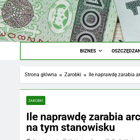
Skip
to
content
Ile
Zarobki Gw
BIZNES
OSZCZĘDZAN
Strona główna
Zarobki
Ile naprawdę zarabia a
ZAROBKI
Ile naprawdę zarabia ar
na tym stanowisku