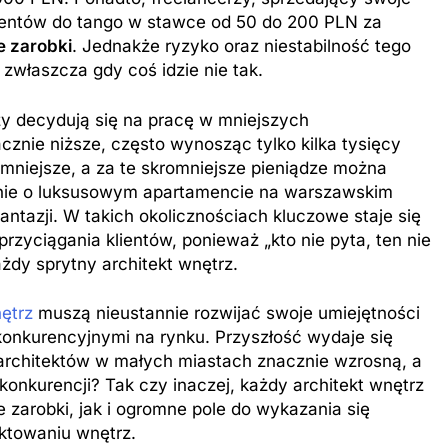
lientów do tango w stawce od 50 do 200 PLN za
 zarobki
. Jednakże ryzyko oraz niestabilność tego
zwłaszcza gdy coś idzie nie tak.
zy decydują się na pracę w mniejszych
znie niższe, często wynosząc tylko kilka tysięcy
ZAROBKI
 mniejsze, a za te skromniejsze pieniądze można
enie o luksusowym apartamencie na warszawskim
er: poznaj aktualne
Ile zarabia psycholog szkolny: po
ntazji. W takich okolicznościach kluczowe staje się
iptizera
średnie zarobki na tym stanowis
rzyciągania klientów, ponieważ „kto nie pyta, ten nie
11 Miesięcy Temu
żdy sprytny architekt wnętrz.
nętrz
muszą nieustannie rozwijać swoje umiejętności
konkurencyjnymi na rynku. Przyszłość wydaje się
architektów w małych miastach znacznie wzrosną, a
konkurencji? Tak czy inaczej, każdy architekt wnętrz
zarobki, jak i ogromne pole do wykazania się
ktowaniu wnętrz.