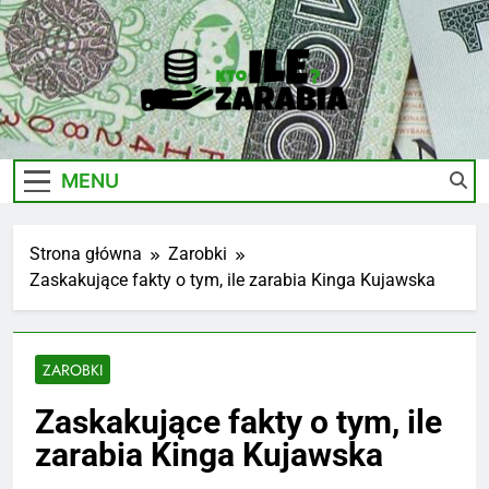
Skip
to
content
Ile-
Zarobki Gwiazd, Ciekawostki I Biznes
Zarabia.edu.pl
MENU
Strona główna
Zarobki
Zaskakujące fakty o tym, ile zarabia Kinga Kujawska
ZAROBKI
Zaskakujące fakty o tym, ile
zarabia Kinga Kujawska