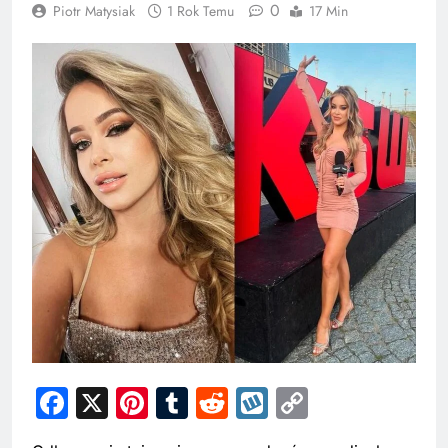
0
Piotr Matysiak
1 Rok Temu
17 Min
Facebook
X
Pinterest
Tumblr
Reddit
Wykop
Copy
Link