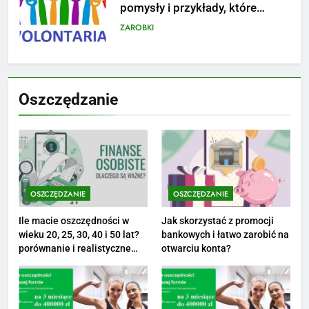
na narodziny dziecka: ile to
kosztuje i jak zaplanować
PORADY
budżet
8
Netflix tagger — czym jest,
Oszczędzanie
opinie i zarobki
PRACA
1
Ile zarabia striptizer: poznaj
aktualne stawki męskiego
OSZCZĘDZANIE
OSZCZĘDZANIE
striptizera
ZAROBKI
Ile macie oszczędności w
Jak skorzystać z promocji
wieku 20, 25, 30, 40 i 50 lat?
bankowych i łatwo zarobić na
2
porównanie i realistyczne
otwarciu konta?
cele
Ile zarabia psycholog szkolny:
poznaj średnie zarobki na tym
stanowisku
ZAROBKI