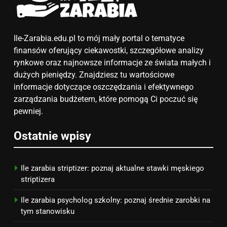
Akcje charytatywne w szkole:
pomysły i przykłady, które
zainspirują
ZAROBKI
Ile-Zarabia.edu.pl to mój mały portal o tematyce
finansów oferujący ciekawostki, szczegółowe analizy
7
rynkowe oraz najnowsze informacje ze świata małych i
Jak przygotować się finansowo
dużych pieniędzy. Znajdziesz tu wartościowe
na narodziny dziecka: ile to
informacje dotyczące oszczędzania i efektywnego
kosztuje i jak zaplanować
zarządzania budżetem, które pomogą Ci poczuć się
PORADY
budżet
pewniej.
8
Ostatnie wpisy
Netflix tagger — czym jest,
opinie i zarobki
PRACA
Ile zarabia striptizer: poznaj aktualne stawki męskiego
striptizera
Ile zarabia psycholog szkolny: poznaj średnie zarobki na
tym stanowisku