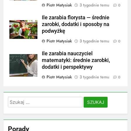
Piotr Matysiak
3 tygodnie temu
0
Ile zarabia florysta — średnie
zarobki, dodatki i sposoby na
podwyżkę
Piotr Matysiak
3 tygodnie temu
0
Ile zarabia nauczyciel
matematyki: średnie zarobki,
dodatki i perspektywy
Piotr Matysiak
3 tygodnie temu
0
Szukaj:
Porady