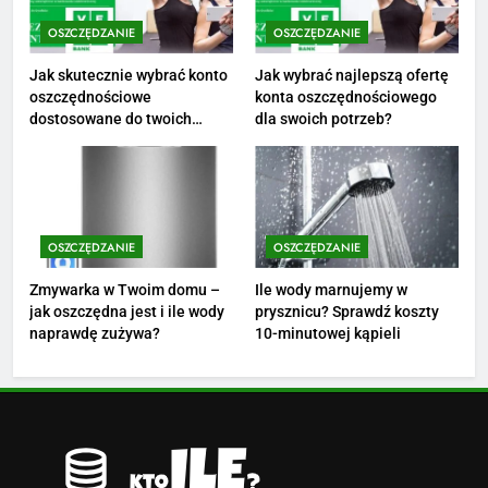
OSZCZĘDZANIE
OSZCZĘDZANIE
3
Ile zarabia florysta — średnie
Jak skutecznie wybrać konto
Jak wybrać najlepszą ofertę
oszczędnościowe
konta oszczędnościowego
zarobki, dodatki i sposoby na
dostosowane do twoich
dla swoich potrzeb?
podwyżkę
ZAROBKI
finansów?
4
Ile zarabia nauczyciel
matematyki: średnie zarobki,
OSZCZĘDZANIE
OSZCZĘDZANIE
dodatki i perspektywy
ZAROBKI
Zmywarka w Twoim domu –
Ile wody marnujemy w
jak oszczędna jest i ile wody
prysznicu? Sprawdź koszty
5
naprawdę zużywa?
10-minutowej kąpieli
Ile zarabia podolog: poznajmy
średnie zarobki na tym
stanowisku
ZAROBKI
6