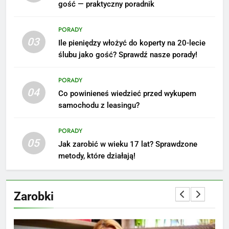
gość — praktyczny poradnik
Ile zarabia podolog: poznajmy
średnie zarobki na tym
PORADY
stanowisku
ZAROBKI
03
Ile pieniędzy włożyć do koperty na 20-lecie
ślubu jako gość? Sprawdź nasze porady!
6
Akcje charytatywne w szkole:
PORADY
pomysły i przykłady, które
04
Co powinieneś wiedzieć przed wykupem
zainspirują
ZAROBKI
samochodu z leasingu?
7
PORADY
Jak przygotować się finansowo
05
Jak zarobić w wieku 17 lat? Sprawdzone
na narodziny dziecka: ile to
metody, które działają!
kosztuje i jak zaplanować
PORADY
budżet
Zarobki
8
Netflix tagger — czym jest,
opinie i zarobki