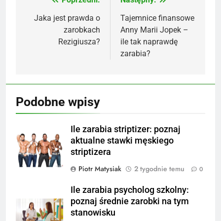
Nawigacja
wpisu
Jaka jest prawda o
Tajemnice finansowe
zarobkach
Anny Marii Jopek –
Rezigiusza?
ile tak naprawdę
zarabia?
Podobne wpisy
Ile zarabia striptizer: poznaj
aktualne stawki męskiego
striptizera
Piotr Matysiak
2 tygodnie temu
0
Ile zarabia psycholog szkolny:
poznaj średnie zarobki na tym
stanowisku