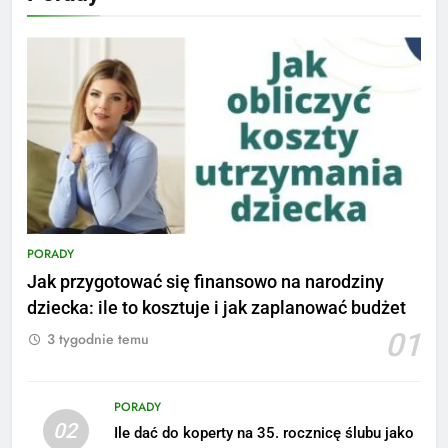
PORADY
Jak przygotować się finansowo na narodziny
dziecka: ile to kosztuje i jak zaplanować budżet
01
3 tygodnie temu
PORADY
02
Ile dać do koperty na 35. rocznicę ślubu jako
5