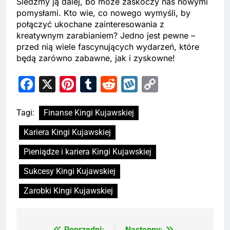
Śledźmy ją dalej, bo może zaskoczy nas nowymi
pomysłami. Kto wie, co nowego wymyśli, by
połączyć ukochane zainteresowania z
kreatywnym zarabianiem? Jedno jest pewne –
przed nią wiele fascynujących wydarzeń, które
będą zarówno zabawne, jak i zyskowne!
Facebook
X
Pinterest
Tumblr
Reddit
Wykop
Copy
Link
Tagi:
Finanse Kingi Kujawskiej
Kariera Kingi Kujawskiej
Pieniądze i kariera Kingi Kujawskiej
Sukcesy Kingi Kujawskiej
Zarobki Kingi Kujawskiej
Poprzedni:
Następny: