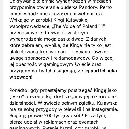
Odkrywanie tajemnic wynagrodzeń w mediach
przypomina otwieranie pudełka Pandory. Pełno
tam niespodzianek i czasem nawet chaosu!
Wnikając w zarobki Kingi Kujawskiej,
współprowadzącej „The Voice of Poland 11”,
przenosimy się do świata, w którym
wynagrodzenia mogą zaskakiwać. Z danych,
które zebrałem, wynika, że Kinga nie tylko jest
utalentowaną frontwoman. Przyciąga również
uwagę sponsorów i reklamodawców. Co więcej,
jej obecność w gamingowym świecie oraz
przygody na Twitchu sugerują, że
jej portfel pęka
w szwach!
Ponadto, gdy przestajemy postrzegać Kingę jako
„tylko” prezenterkę, dostrzegamy jej różnorodne
działalności. W świecie pełnym zgiełku, Kujawska
ma za sobą przygody w telewizji i na Instagramie.
Ściga ją prawie 200 tysięcy osób! Poza tym,
bierze udział w reklamach oraz eventach
gamingowych. Pytanie brzmi: czy zarobki w