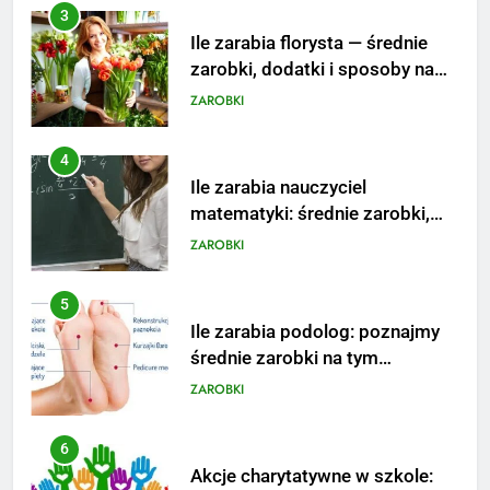
4
Ile zarabia nauczyciel
matematyki: średnie zarobki,
dodatki i perspektywy
ZAROBKI
5
Ile zarabia podolog: poznajmy
średnie zarobki na tym
stanowisku
ZAROBKI
6
Akcje charytatywne w szkole:
pomysły i przykłady, które
zainspirują
ZAROBKI
7
Jak przygotować się finansowo