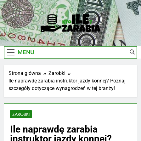
Skip
to
content
Ile-
Zarobki Gwiazd, Ciekawostki I Biznes
Zarabia.edu.pl
MENU
Strona główna
Zarobki
Ile naprawdę zarabia instruktor jazdy konnej? Poznaj
szczegóły dotyczące wynagrodzeń w tej branży!
ZAROBKI
Ile naprawdę zarabia
instruktor jazdy konnej?