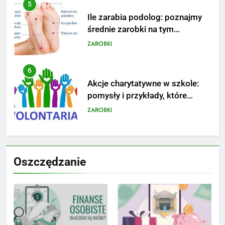
6
Akcje charytatywne w szkole:
pomysły i przykłady, które
zainspirują
ZAROBKI
7
Jak przygotować się finansowo
na narodziny dziecka: ile to
kosztuje i jak zaplanować
PORADY
budżet
8
Netflix tagger — czym jest,
Oszczędzanie
opinie i zarobki
PRACA
1
Ile zarabia striptizer: poznaj