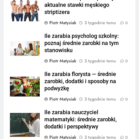
aktualne stawki męskiego
striptizera
Piotr Matysiak
3 tygodnie temu
0
Ile zarabia psycholog szkolny:
poznaj średnie zarobki na tym
stanowisku
Piotr Matysiak
3 tygodnie temu
0
Ile zarabia florysta — średnie
zarobki, dodatki i sposoby na
podwyżkę
Piotr Matysiak
3 tygodnie temu
0
Ile zarabia nauczyciel
matematyki: średnie zarobki,
dodatki i perspektywy
Piotr Matysiak
3 tygodnie temu
0