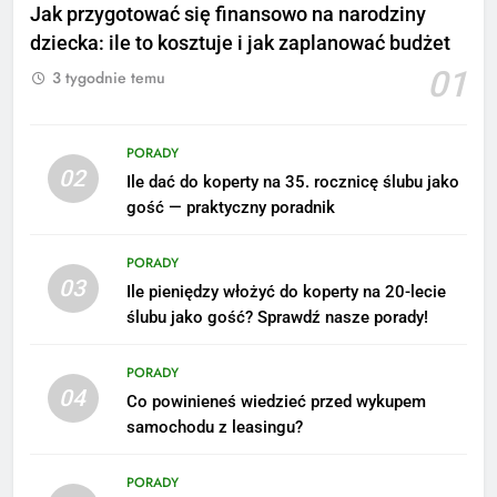
Jak przygotować się finansowo na narodziny
dziecka: ile to kosztuje i jak zaplanować budżet
01
3 tygodnie temu
PORADY
02
Ile dać do koperty na 35. rocznicę ślubu jako
5
gość — praktyczny poradnik
Ile zarabia podolog: poznajmy
średnie zarobki na tym
PORADY
stanowisku
ZAROBKI
03
Ile pieniędzy włożyć do koperty na 20-lecie
ślubu jako gość? Sprawdź nasze porady!
6
Akcje charytatywne w szkole:
PORADY
pomysły i przykłady, które
04
Co powinieneś wiedzieć przed wykupem
zainspirują
ZAROBKI
samochodu z leasingu?
7
PORADY