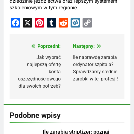
dziedzinie jeździectwa oraz lepszym systemem
szkoleniowym w tym regionie.
Facebook
X
Pinterest
Tumblr
Reddit
Wykop
Copy
Link
Poprzedni:
Następny:
Nawigacja
wpisu
Jak wybrać
Ile naprawdę zarabia
najlepszą ofertę
ordynator szpitala?
konta
Sprawdzamy średnie
oszczędnościowego
zarobki w tej profesji!
dla swoich potrzeb?
Podobne wpisy
Ile zarabia striptizer: poznaj