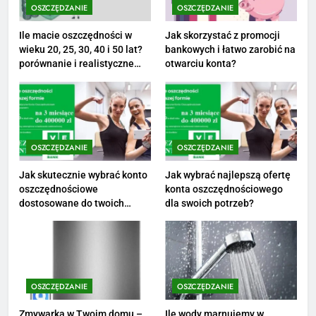
aktualne stawki męskiego
OSZCZĘDZANIE
OSZCZĘDZANIE
striptizera
ZAROBKI
Ile macie oszczędności w
Jak skorzystać z promocji
wieku 20, 25, 30, 40 i 50 lat?
bankowych i łatwo zarobić na
2
porównanie i realistyczne
otwarciu konta?
cele
Ile zarabia psycholog szkolny:
poznaj średnie zarobki na tym
stanowisku
ZAROBKI
OSZCZĘDZANIE
OSZCZĘDZANIE
3
Ile zarabia florysta — średnie
Jak skutecznie wybrać konto
Jak wybrać najlepszą ofertę
oszczędnościowe
konta oszczędnościowego
zarobki, dodatki i sposoby na
dostosowane do twoich
dla swoich potrzeb?
podwyżkę
ZAROBKI
finansów?
4
Ile zarabia nauczyciel
matematyki: średnie zarobki,
OSZCZĘDZANIE
OSZCZĘDZANIE
dodatki i perspektywy
ZAROBKI
Zmywarka w Twoim domu –
Ile wody marnujemy w