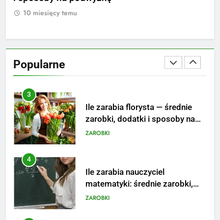
stanowisku
ZAROBKI
10 miesięcy temu
1
3
Ile zarabia florysta — średnie
zarobki, dodatki i sposoby na
Popularne
podwyżkę
ZAROBKI
4
Ile zarabia nauczyciel
matematyki: średnie zarobki,
dodatki i perspektywy
ZAROBKI
5
Ile zarabia podolog: poznajmy
średnie zarobki na tym
stanowisku
ZAROBKI