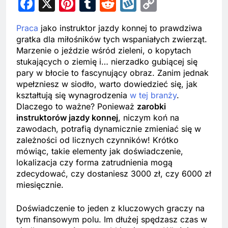
Facebook
X
Pinterest
Tumblr
Reddit
Wykop
Copy
Link
Praca
jako instruktor jazdy konnej to prawdziwa
gratka dla miłośników tych wspaniałych zwierząt.
Marzenie o jeździe wśród zieleni, o kopytach
stukających o ziemię i… nierzadko gubiącej się
pary w błocie to fascynujący obraz. Zanim jednak
wpełzniesz w siodło, warto dowiedzieć się, jak
kształtują się wynagrodzenia
w tej branży
.
Dlaczego to ważne? Ponieważ
zarobki
instruktorów jazdy konnej
, niczym koń na
zawodach, potrafią dynamicznie zmieniać się w
zależności od licznych czynników! Krótko
mówiąc, takie elementy jak doświadczenie,
lokalizacja czy forma zatrudnienia mogą
zdecydować, czy dostaniesz 3000 zł, czy 6000 zł
miesięcznie.
Doświadczenie to jeden z kluczowych graczy na
tym finansowym polu. Im dłużej spędzasz czas w