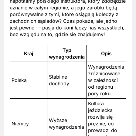
napotkamy polskiego instruktora, który zdobędzie
uznanie w całym regionie, a jego zarobki będą
porównywalne z tymi, które osiągają koledzy z
zachodnich sąsiadów? Czas pokaże, ale jedno
jest pewne — pasja do koni łączy nas wszystkich,
bez względu na to, gdzie się znajdujemy!
Typ
Kraj
Opis
wynagrodzenia
Wynagrodzenia
zróżnicowane
Stabilne
Polska
w zależności
dochody
od regionu i
pory roku.
Kultura
jeździecka
rozwija się
Wyższe
Niemcy
prężnie, co
wynagrodzenia
prowadzi do