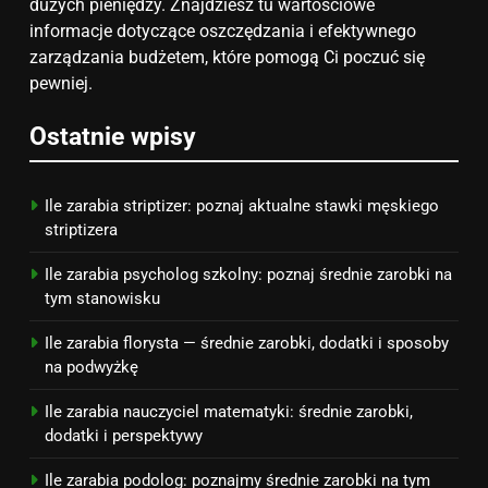
Jak przygotować się finansowo
dużych pieniędzy. Znajdziesz tu wartościowe
na narodziny dziecka: ile to
informacje dotyczące oszczędzania i efektywnego
kosztuje i jak zaplanować
zarządzania budżetem, które pomogą Ci poczuć się
PORADY
budżet
pewniej.
8
Ostatnie wpisy
Netflix tagger — czym jest,
opinie i zarobki
PRACA
Ile zarabia striptizer: poznaj aktualne stawki męskiego
striptizera
Ile zarabia psycholog szkolny: poznaj średnie zarobki na
tym stanowisku
Ile zarabia florysta — średnie zarobki, dodatki i sposoby
na podwyżkę
Ile zarabia nauczyciel matematyki: średnie zarobki,
dodatki i perspektywy
Ile zarabia podolog: poznajmy średnie zarobki na tym