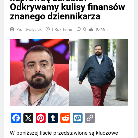
Odkrywamy kulisy finansów
znanego dziennikarza
0
Piotr Matysiak
1 Rok Temu
10 Min
Facebook
X
Pinterest
Tumblr
Reddit
Wykop
Copy
Link
W poniższej liście przedstawione są kluczowe