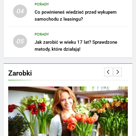
Akcje charytatywne w szkole:
PORADY
pomysły i przykłady, które
04
Co powinieneś wiedzieć przed wykupem
zainspirują
ZAROBKI
samochodu z leasingu?
7
PORADY
Jak przygotować się finansowo
05
Jak zarobić w wieku 17 lat? Sprawdzone
na narodziny dziecka: ile to
metody, które działają!
kosztuje i jak zaplanować
PORADY
budżet
Zarobki
8
Netflix tagger — czym jest,
opinie i zarobki
PRACA
1
Ile zarabia striptizer: poznaj
aktualne stawki męskiego
striptizera