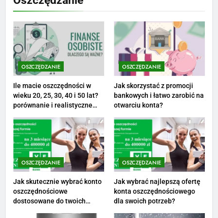
Oszczędzanie
opinie i zarobki
PRACA
1
Ile zarabia striptizer: poznaj
aktualne stawki męskiego
OSZCZĘDZANIE
OSZCZĘDZANIE
striptizera
ZAROBKI
Ile macie oszczędności w
Jak skorzystać z promocji
wieku 20, 25, 30, 40 i 50 lat?
bankowych i łatwo zarobić na
2
porównanie i realistyczne
otwarciu konta?
cele
Ile zarabia psycholog szkolny:
poznaj średnie zarobki na tym
stanowisku
ZAROBKI
OSZCZĘDZANIE
OSZCZĘDZANIE
3
Ile zarabia florysta — średnie
Jak skutecznie wybrać konto
Jak wybrać najlepszą ofertę
oszczędnościowe
konta oszczędnościowego
zarobki, dodatki i sposoby na
dostosowane do twoich
dla swoich potrzeb?
podwyżkę
ZAROBKI
finansów?