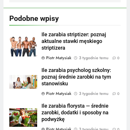
Podobne wpisy
Ile zarabia striptizer: poznaj
aktualne stawki męskiego
striptizera
Piotr Matysiak
3 tygodnie temu
0
Ile zarabia psycholog szkolny:
poznaj średnie zarobki na tym
stanowisku
Piotr Matysiak
3 tygodnie temu
0
Ile zarabia florysta — średnie
zarobki, dodatki i sposoby na
podwyżkę
Piotr Matysiak
3 tygodnie temu
0