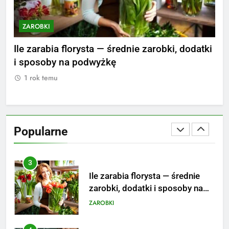
ZAROBKI
ZAROBKI
Z
2
Ile zarabia psycholog szkolny:
nie
Ile zarabia florysta — średnie zarobki, dodatki
Ile
poznaj średnie zarobki na tym
i sposoby na podwyżkę
zar
stanowisku
ZAROBKI
1 rok temu
1
3
Ile zarabia florysta — średnie
zarobki, dodatki i sposoby na
Popularne
podwyżkę
ZAROBKI
4
Ile zarabia nauczyciel
matematyki: średnie zarobki,
dodatki i perspektywy
ZAROBKI