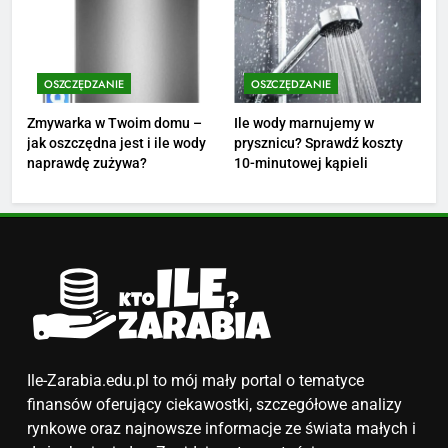
4
Ile zarabia nauczyciel
matematyki: średnie zarobki,
OSZCZĘDZANIE
OSZCZĘDZANIE
dodatki i perspektywy
ZAROBKI
Zmywarka w Twoim domu –
Ile wody marnujemy w
jak oszczędna jest i ile wody
prysznicu? Sprawdź koszty
5
naprawdę zużywa?
10-minutowej kąpieli
Ile zarabia podolog: poznajmy
średnie zarobki na tym
stanowisku
ZAROBKI
6
Akcje charytatywne w szkole:
pomysły i przykłady, które
zainspirują
ZAROBKI
Ile-Zarabia.edu.pl to mój mały portal o tematyce
finansów oferujący ciekawostki, szczegółowe analizy
7
rynkowe oraz najnowsze informacje ze świata małych i