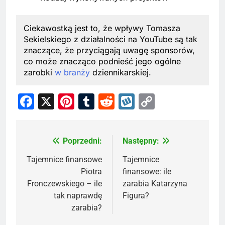
Ciekawostką jest to, że wpływy Tomasza
Sekielskiego z działalności na YouTube są tak
znaczące, że przyciągają uwagę sponsorów,
co może znacząco podnieść jego ogólne
zarobki
w branży
dziennikarskiej.
Facebook
X
Pinterest
Tumblr
Reddit
Wykop
Copy
Link
Poprzedni:
Następny:
Nawigacja
wpisu
Tajemnice finansowe
Tajemnice
Piotra
finansowe: ile
Fronczewskiego – ile
zarabia Katarzyna
tak naprawdę
Figura?
zarabia?