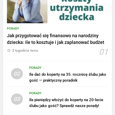
PORADY
Jak przygotować się finansowo na narodziny
dziecka: ile to kosztuje i jak zaplanować budżet
01
3 tygodnie temu
PORADY
02
Ile dać do koperty na 35. rocznicę ślubu jako
5
gość — praktyczny poradnik
Ile zarabia podolog: poznajmy
średnie zarobki na tym
PORADY
stanowisku
ZAROBKI
03
Ile pieniędzy włożyć do koperty na 20-lecie
ślubu jako gość? Sprawdź nasze porady!
6