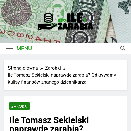
Skip
to
content
Ile-
Zarobki Gwiazd, Ciekawostki I Biznes
Zarabia.edu.pl
MENU
Strona główna
Zarobki
Ile Tomasz Sekielski naprawdę zarabia? Odkrywamy
kulisy finansów znanego dziennikarza
ZAROBKI
Ile Tomasz Sekielski
naprawdę zarabia?