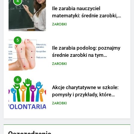
5
Ile zarabia podolog: poznajmy
średnie zarobki na tym
stanowisku
ZAROBKI
6
Akcje charytatywne w szkole:
pomysły i przykłady, które
zainspirują
ZAROBKI
7
Jak przygotować się finansowo
na narodziny dziecka: ile to
kosztuje i jak zaplanować
PORADY
budżet
8
Netflix tagger — czym jest,