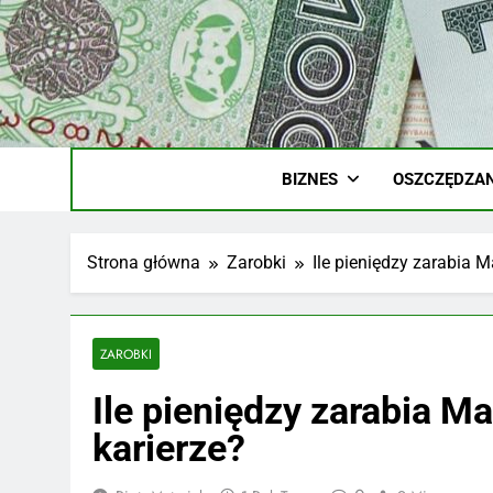
Skip
to
content
Ile
Zarobki Gw
BIZNES
OSZCZĘDZAN
Strona główna
Zarobki
Ile pieniędzy zarabia M
ZAROBKI
Ile pieniędzy zarabia Ma
karierze?