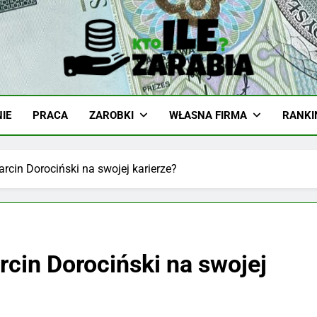
-Zarabia.edu.pl
iazd, Ciekawostki I Biznes
IE
PRACA
ZAROBKI
WŁASNA FIRMA
RANKI
arcin Dorociński na swojej karierze?
rcin Dorociński na swojej