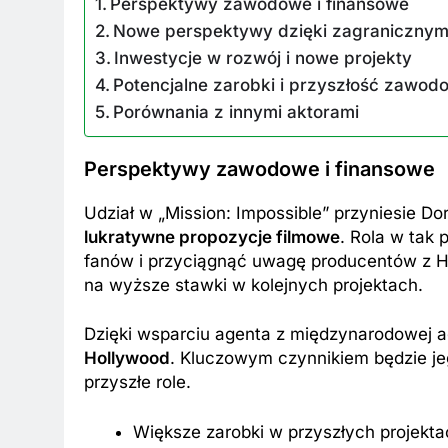
Perspektywy zawodowe i finansowe
Nowe perspektywy dzięki zagraniczny
Inwestycje w rozwój i nowe projekty
Potencjalne zarobki i przyszłość zawod
Porównania z innymi aktorami
BKI
ZAROBKI
Perspektywy zawodowe i finansowe
 są aktualne zarobki wójtów?
Ile zarabia striptiz
Udział w „Mission: Impossible” przyniesie D
dź stawki na tym stanowisku!
stawki męskiego str
lukratywne propozycje filmowe
. Rola w tak 
k Temu
1 Rok Temu
fanów i przyciągnąć uwagę producentów z H
na wyższe stawki w kolejnych projektach.
Dzięki wsparciu agenta z międzynarodowej a
Hollywood
. Kluczowym czynnikiem będzie je
przyszłe role.
Większe zarobki w przyszłych projekta