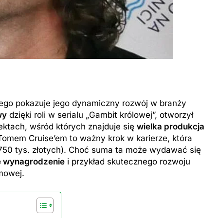
iego pokazuje jego dynamiczny rozwój w branży
wy
dzięki roli w serialu „Gambit królowej”, otworzył
ektach, wśród których znajduje się
wielka produkcja
z Tomem Cruise’em to ważny krok w karierze, która
 750 tys. złotych). Choć suma ta może wydawać się
e wynagrodzenie
i przykład skutecznego rozwoju
mowej.