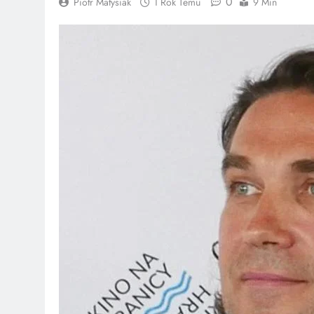
0
Piotr Matysiak
1 Rok Temu
9 Min