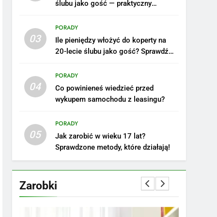
ślubu jako gość — praktyczny
poradnik
PORADY
03
Ile pieniędzy włożyć do koperty na
20-lecie ślubu jako gość? Sprawdź
nasze porady!
PORADY
04
Co powinieneś wiedzieć przed
wykupem samochodu z leasingu?
5
Ile zarabia podolog:
poznajmy średnie zarobki
PORADY
05
na tym stanowisku
ZAROBKI
Jak zarobić w wieku 17 lat?
Sprawdzone metody, które działają!
6
Akcje charytatywne w
szkole: pomysły i
Zarobki
przykłady, które
ZAROBKI
zainspirują
7