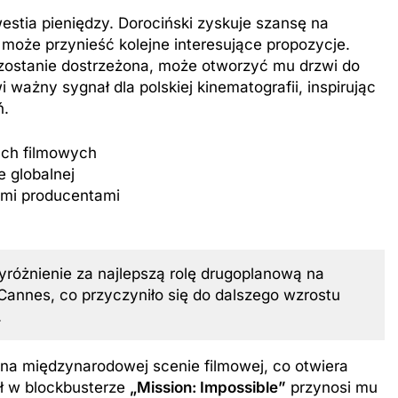
westia pieniędzy. Dorociński zyskuje szansę na
a może przynieść kolejne interesujące propozycje.
a zostanie dostrzeżona, może otworzyć mu drzwi do
 ważny sygnał dla polskiej kinematografii, inspirując
ń.
ach filmowych
 globalnej
ymi producentami
różnienie za najlepszą rolę drugoplanową na
nnes, co przyczyniło się do dalszego wzrostu
.
na międzynarodowej scenie filmowej, co otwiera
ał w blockbusterze
„Mission: Impossible”
przynosi mu