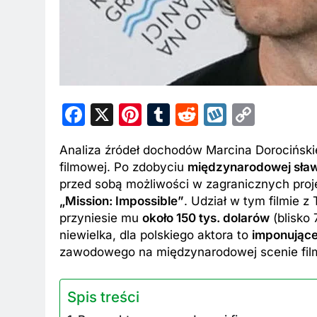
Facebook
X
Pinterest
Tumblr
Reddit
Wykop
Copy
Link
Analiza źródeł dochodów Marcina Dorocińsk
filmowej. Po zdobyciu
międzynarodowej sła
przed sobą możliwości w zagranicznych proj
„Mission: Impossible”
. Udział w tym filmie 
przyniesie mu
około 150 tys. dolarów
(blisko
niewielka, dla polskiego aktora to
imponując
zawodowego na międzynarodowej scenie fil
Spis treści