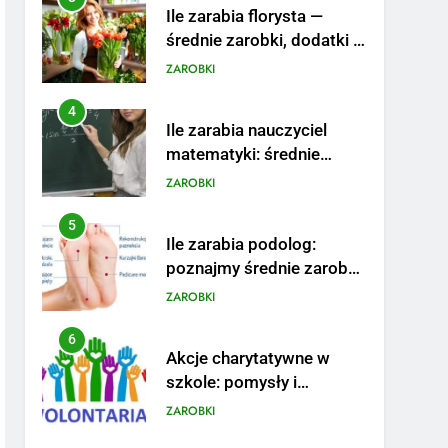
Ile zarabia florysta —
średnie zarobki, dodatki i
sposoby na podwyżkę
ZAROBKI
4
Ile zarabia nauczyciel
matematyki: średnie
zarobki, dodatki i
ZAROBKI
perspektywy
5
Ile zarabia podolog:
poznajmy średnie zarobki
na tym stanowisku
ZAROBKI
6
Akcje charytatywne w
szkole: pomysły i
przykłady, które
ZAROBKI
zainspirują