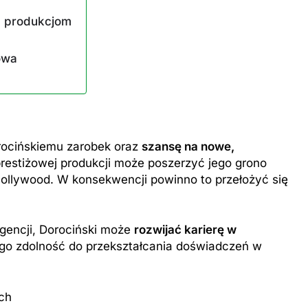
m produkcjom
owa
ZAROBKI
er: poznaj aktualne
Ile zarabia psycholog szkolny: po
orocińskiemu zarobek oraz
szansę na nowe,
iptizera
średnie zarobki na tym stanowis
prestiżowej produkcji może poszerzyć jego grono
1 Rok Temu
ollywood. W konsekwencji powinno to przełożyć się
gencji, Dorociński może
rozwijać karierę w
go zdolność do przekształcania doświadczeń w
ch