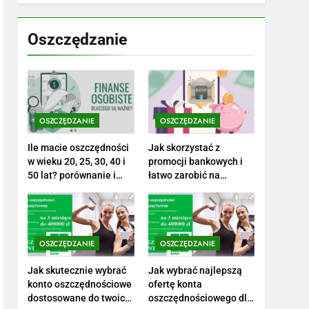
7
Jak przygotować się
finansowo na narodziny
Oszczędzanie
dziecka: ile to kosztuje i
PORADY
jak zaplanować budżet
8
Netflix tagger — czym
jest, opinie i zarobki
OSZCZĘDZANIE
OSZCZĘDZANIE
PRACA
Ile macie oszczędności
Jak skorzystać z
1
w wieku 20, 25, 30, 40 i
promocji bankowych i
Ile zarabia striptizer:
50 lat? porównanie i
łatwo zarobić na
realistyczne cele
otwarciu konta?
poznaj aktualne stawki
męskiego striptizera
ZAROBKI
2
OSZCZĘDZANIE
OSZCZĘDZANIE
Ile zarabia psycholog
szkolny: poznaj średnie
Jak skutecznie wybrać
Jak wybrać najlepszą
konto oszczędnościowe
ofertę konta
zarobki na tym
ZAROBKI
dostosowane do twoich
oszczędnościowego dla
stanowisku