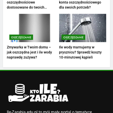
oszczędnościowe
konta oszczędnościowego
poznaj średnie zarobki na tym
dostosowane do twoich
dla swoich potrzeb?
stanowisku
ZAROBKI
finansów?
3
Ile zarabia florysta — średnie
zarobki, dodatki i sposoby na
OSZCZĘDZANIE
OSZCZĘDZANIE
podwyżkę
ZAROBKI
Zmywarka w Twoim domu –
Ile wody marnujemy w
jak oszczędna jest i ile wody
prysznicu? Sprawdź koszty
4
naprawdę zużywa?
10-minutowej kąpieli
Ile zarabia nauczyciel
matematyki: średnie zarobki,
dodatki i perspektywy
ZAROBKI
5
Ile zarabia podolog: poznajmy
średnie zarobki na tym
stanowisku
ZAROBKI
Ile-Zarabia.edu.pl to mój mały portal o tematyce