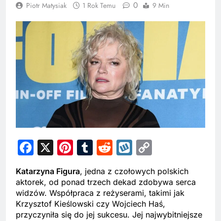
0
Piotr Matysiak
1 Rok Temu
9 Min
Facebook
X
Pinterest
Tumblr
Reddit
Wykop
Copy
Link
Katarzyna Figura
, jedna z czołowych polskich
aktorek, od ponad trzech dekad zdobywa serca
widzów. Współpraca z reżyserami, takimi jak
Krzysztof Kieślowski czy Wojciech Haś,
przyczyniła się do jej sukcesu. Jej najwybitniejsze