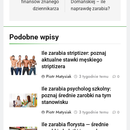
finansów znanego
Domańskiej – ile
dziennikarza
naprawdę zarabia?
Podobne wpisy
Ile zarabia striptizer: poznaj
aktualne stawki męskiego
striptizera
Piotr Matysiak
3 tygodnie temu
0
Ile zarabia psycholog szkolny:
poznaj średnie zarobki na tym
stanowisku
Piotr Matysiak
3 tygodnie temu
0
Ile zarabia florysta — średnie