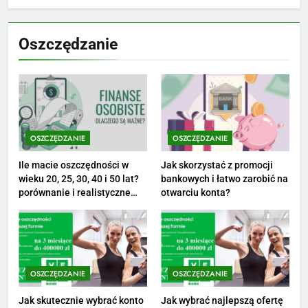
7
Jak przygotować się finansowo
Oszczędzanie
na narodziny dziecka: ile to
kosztuje i jak zaplanować
PORADY
budżet
8
Netflix tagger — czym jest,
opinie i zarobki
OSZCZĘDZANIE
OSZCZĘDZANIE
PRACA
Ile macie oszczędności w
Jak skorzystać z promocji
wieku 20, 25, 30, 40 i 50 lat?
bankowych i łatwo zarobić na
1
porównanie i realistyczne
otwarciu konta?
cele
Ile zarabia striptizer: poznaj
aktualne stawki męskiego
striptizera
ZAROBKI
OSZCZĘDZANIE
OSZCZĘDZANIE
2
Ile zarabia psycholog szkolny:
Jak skutecznie wybrać konto
Jak wybrać najlepszą ofertę