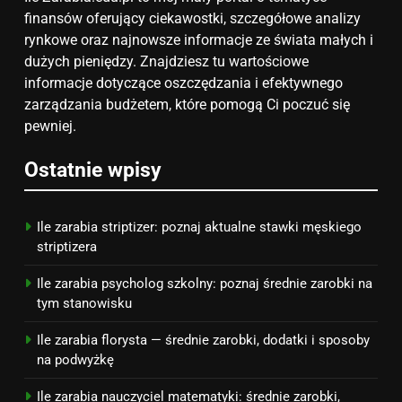
finansów oferujący ciekawostki, szczegółowe analizy
6
rynkowe oraz najnowsze informacje ze świata małych i
Akcje charytatywne w szkole:
dużych pieniędzy. Znajdziesz tu wartościowe
pomysły i przykłady, które
informacje dotyczące oszczędzania i efektywnego
zainspirują
zarządzania budżetem, które pomogą Ci poczuć się
ZAROBKI
pewniej.
7
Ostatnie wpisy
Jak przygotować się finansowo
na narodziny dziecka: ile to
kosztuje i jak zaplanować
PORADY
Ile zarabia striptizer: poznaj aktualne stawki męskiego
budżet
striptizera
8
Ile zarabia psycholog szkolny: poznaj średnie zarobki na
Netflix tagger — czym jest,
tym stanowisku
opinie i zarobki
Ile zarabia florysta — średnie zarobki, dodatki i sposoby
PRACA
na podwyżkę
Ile zarabia nauczyciel matematyki: średnie zarobki,