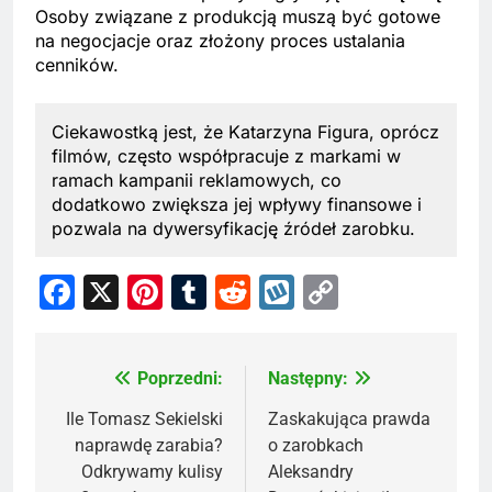
Osoby związane z produkcją muszą być gotowe
na negocjacje oraz złożony proces ustalania
cenników.
Ciekawostką jest, że Katarzyna Figura, oprócz
filmów, często współpracuje z markami w
ramach kampanii reklamowych, co
dodatkowo zwiększa jej wpływy finansowe i
pozwala na dywersyfikację źródeł zarobku.
Facebook
X
Pinterest
Tumblr
Reddit
Wykop
Copy
Link
Poprzedni:
Następny:
Nawigacja
wpisu
Ile Tomasz Sekielski
Zaskakująca prawda
naprawdę zarabia?
o zarobkach
Odkrywamy kulisy
Aleksandry