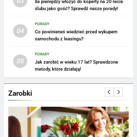
03
Ile pieniędzy włożyć do koperty na 20-lecie
ślubu jako gość? Sprawdź nasze porady!
5
Ile zarabia podolog: poznajmy
PORADY
średnie zarobki na tym
04
Co powinieneś wiedzieć przed wykupem
stanowisku
ZAROBKI
samochodu z leasingu?
6
PORADY
Akcje charytatywne w szkole:
05
Jak zarobić w wieku 17 lat? Sprawdzone
pomysły i przykłady, które
metody, które działają!
zainspirują
ZAROBKI
Zarobki
7
Jak przygotować się finansowo
na narodziny dziecka: ile to
kosztuje i jak zaplanować
PORADY
budżet
8