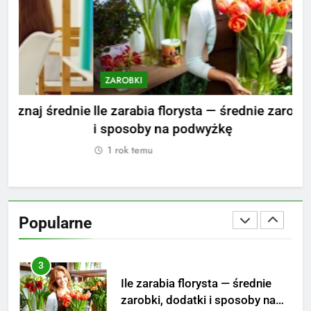
Netflix tagger — czym jest,
opinie i zarobki
PRACA
ZAROBKI
Z
1
Ile zarabia striptizer: poznaj
nie
Ile zarabia florysta — średnie zarobki, dodatki
Ile
aktualne stawki męskiego
i sposoby na podwyżkę
zar
striptizera
ZAROBKI
1 rok temu
1
2
Ile zarabia psycholog szkolny:
poznaj średnie zarobki na tym
Popularne
stanowisku
ZAROBKI
3
Ile zarabia florysta — średnie
zarobki, dodatki i sposoby na