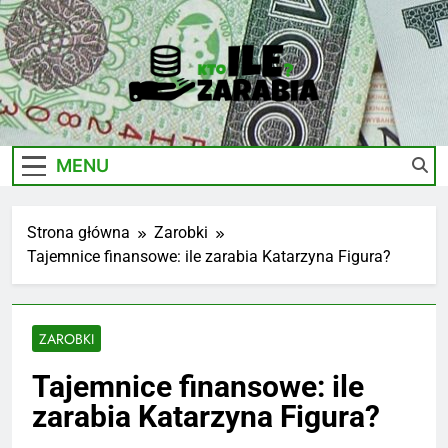
Skip
to
content
Ile-
Zarobki Gwiazd, Ciekawostki I Biznes
Zarabia.edu.pl
MENU
Strona główna
Zarobki
Tajemnice finansowe: ile zarabia Katarzyna Figura?
ZAROBKI
Tajemnice finansowe: ile
zarabia Katarzyna Figura?