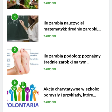
podwyżkę
ZAROBKI
4
Ile zarabia nauczyciel
matematyki: średnie zarobki,
dodatki i perspektywy
ZAROBKI
5
Ile zarabia podolog: poznajmy
średnie zarobki na tym
stanowisku
ZAROBKI
6
Akcje charytatywne w szkole:
pomysły i przykłady, które
zainspirują
ZAROBKI