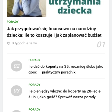
PORADY
Jak przygotować się finansowo na narodziny
dziecka: ile to kosztuje i jak zaplanować budżet
01
3 tygodnie temu
PORADY
02
Ile dać do koperty na 35. rocznicę ślubu jako
5
gość — praktyczny poradnik
Ile zarabia podolog: poznajmy
średnie zarobki na tym
PORADY
stanowisku
03
ZAROBKI
Ile pieniędzy włożyć do koperty na 20-lecie
ślubu jako gość? Sprawdź nasze porady!
6
PORADY
Akcje charytatywne w szkole: