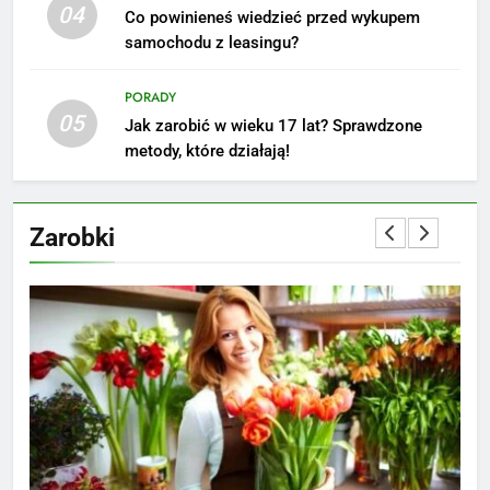
04
Co powinieneś wiedzieć przed wykupem
pomysły i przykłady, które
samochodu z leasingu?
zainspirują
ZAROBKI
PORADY
7
05
Jak zarobić w wieku 17 lat? Sprawdzone
Jak przygotować się finansowo
metody, które działają!
na narodziny dziecka: ile to
kosztuje i jak zaplanować
PORADY
budżet
Zarobki
8
Netflix tagger — czym jest,
opinie i zarobki
PRACA
1
Ile zarabia striptizer: poznaj
aktualne stawki męskiego
striptizera
ZAROBKI