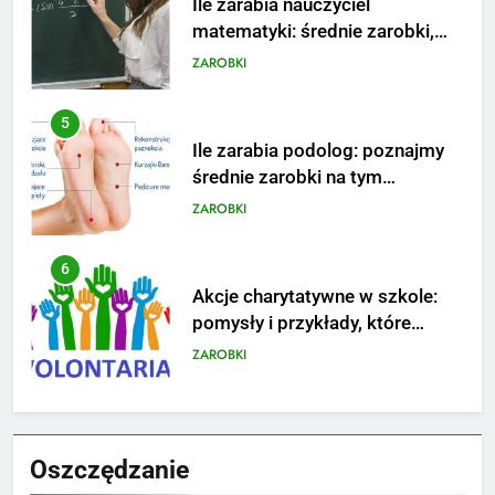
Ile zarabia podolog: poznajmy
średnie zarobki na tym
stanowisku
ZAROBKI
6
Akcje charytatywne w szkole:
pomysły i przykłady, które
zainspirują
ZAROBKI
7
Jak przygotować się finansowo
na narodziny dziecka: ile to
kosztuje i jak zaplanować
PORADY
budżet
8
Netflix tagger — czym jest,
Oszczędzanie
opinie i zarobki