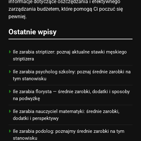
informacje dotyczące oszczędzania i efektywnego
na narodziny dziecka: ile to
zarządzania budżetem, które pomogą Ci poczuć się
kosztuje i jak zaplanować
PORADY
pewniej.
budżet
Ostatnie wpisy
8
Netflix tagger — czym jest,
opinie i zarobki
Ile zarabia striptizer: poznaj aktualne stawki męskiego
PRACA
striptizera
Ile zarabia psycholog szkolny: poznaj średnie zarobki na
tym stanowisku
Ile zarabia florysta — średnie zarobki, dodatki i sposoby
na podwyżkę
Ile zarabia nauczyciel matematyki: średnie zarobki,
dodatki i perspektywy
Ile zarabia podolog: poznajmy średnie zarobki na tym
stanowisku