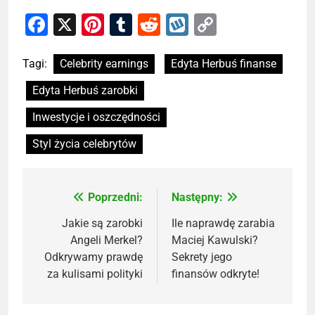
Facebook
X
Pinterest
Tumblr
Reddit
Wykop
Copy
Link
Tagi:
Celebrity earnings
Edyta Herbuś finanse
Edyta Herbuś zarobki
Inwestycje i oszczędności
Styl życia celebrytów
Poprzedni:
Następny:
Nawigacja
wpisu
Jakie są zarobki
Ile naprawdę zarabia
Angeli Merkel?
Maciej Kawulski?
Odkrywamy prawdę
Sekrety jego
za kulisami polityki
finansów odkryte!