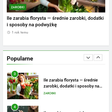
ZAROBKI
Z
2
nie
Ile zarabia florysta — średnie zarobki, dodatki
Ile
Ile zarabia psycholog szkolny:
i sposoby na podwyżkę
zar
poznaj średnie zarobki na tym
stanowisku
ZAROBKI
1 rok temu
1
3
Ile zarabia florysta — średnie
Popularne
zarobki, dodatki i sposoby na
podwyżkę
ZAROBKI
4
Ile zarabia nauczyciel
matematyki: średnie zarobki,
dodatki i perspektywy
ZAROBKI
5