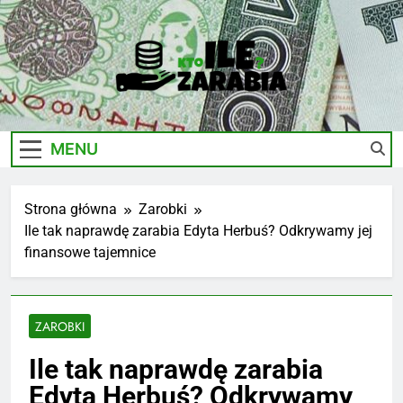
Skip
to
content
Ile-
Zarobki Gwiazd, Ciekawostki I Biznes
Zarabia.edu.pl
MENU
Strona główna
Zarobki
Ile tak naprawdę zarabia Edyta Herbuś? Odkrywamy jej
finansowe tajemnice
ZAROBKI
Ile tak naprawdę zarabia
Edyta Herbuś? Odkrywamy