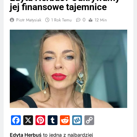
jej finansowe tajemnice
0
Piotr Matysiak
1 Rok Temu
12 Min
Facebook
X
Pinterest
Tumblr
Reddit
Wykop
Copy
Link
Edyta Herbuś
to jedna z najbardziej