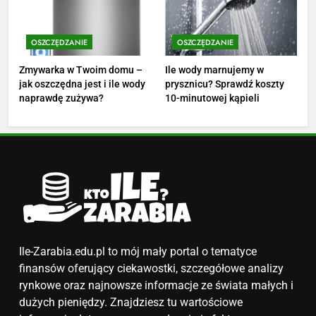
4
Ile zarabia nauczyciel
OSZCZĘDZANIE
OSZCZĘDZANIE
matematyki: średnie zarobki,
dodatki i perspektywy
Zmywarka w Twoim domu –
Ile wody marnujemy w
ZAROBKI
jak oszczędna jest i ile wody
prysznicu? Sprawdź koszty
naprawdę zużywa?
10-minutowej kąpieli
5
Ile zarabia podolog: poznajmy
średnie zarobki na tym
stanowisku
ZAROBKI
6
Akcje charytatywne w szkole:
pomysły i przykłady, które
Ile-Zarabia.edu.pl to mój mały portal o tematyce
zainspirują
ZAROBKI
finansów oferujący ciekawostki, szczegółowe analizy
rynkowe oraz najnowsze informacje ze świata małych i
7
dużych pieniędzy. Znajdziesz tu wartościowe
Jak przygotować się finansowo