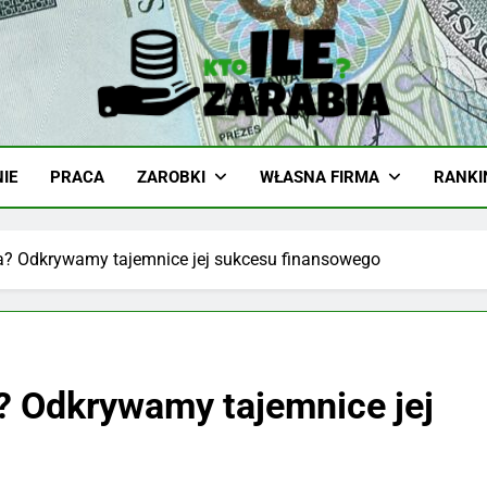
-Zarabia.edu.pl
iazd, Ciekawostki I Biznes
IE
PRACA
ZAROBKI
WŁASNA FIRMA
RANKI
na? Odkrywamy tajemnice jej sukcesu finansowego
a? Odkrywamy tajemnice jej