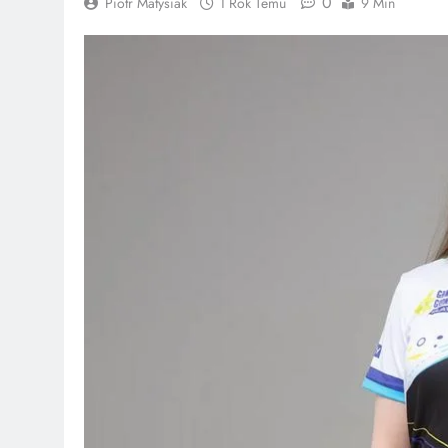
0
Piotr Matysiak
1 Rok Temu
9 Min