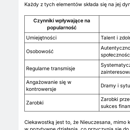
Każdy z tych elementów składa się na jej dyn
Czynniki wpływające na
popularność
Umiejętności
Talent i zd
Autentycznoś
Osobowość
społecznośc
Systematycz
Regularne transmisje
zainteresow
Angażowanie się w
Dramy i syt
kontrowersje
Zarobki prze
Zarobki
sukces fina
Ciekawostką jest to, że Nieuczesana, mimo ko
w pozytywne działania, co przyczynia się do