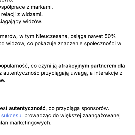
współprace z markami.
elacji z widzami.
ciągający widzów.
reamerów, w tym Nieuczesana, osiąga nawet 50%
d widzów, co pokazuje znaczenie społeczności w
opularność, co czyni ją
atrakcyjnym partnerem dla
raz autentyczność przyciągają uwagę, a interakcje z
ne.
jest
autentyczność
, co przyciąga sponsorów.
t
sukcesu
, prowadząc do większej zaangażowanej
ałań marketingowych.