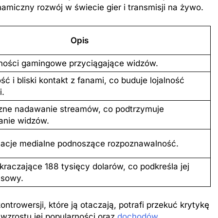
amiczny rozwój w świecie gier i transmisji na żywo.
Opis
olności gamingowe przyciągające widzów.
ć i bliski kontakt z fanami, co buduje lojalność
i.
ne nadawanie streamów, co podtrzymuje
anie widzów.
uacje medialne podnoszące rozpoznawalność.
kraczające 188 tysięcy dolarów, co podkreśla jej
nsowy.
ntrowersji, które ją otaczają, potrafi przekuć krytykę
 wzrostu jej popularności oraz
dochodów
.