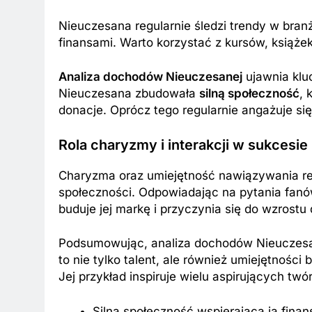
Nieuczesana regularnie śledzi trendy w bra
finansami. Warto korzystać z kursów, książe
Analiza dochodów Nieuczesanej
ujawnia klu
Nieuczesana zbudowała
silną społeczność
, 
donacje. Oprócz tego regularnie angażuje się
Rola charyzmy i interakcji w sukcesie
Charyzma oraz umiejętność nawiązywania rela
społeczności. Odpowiadając na pytania fanó
buduje jej markę i przyczynia się do wzrost
Podsumowując, analiza dochodów Nieuczesan
to nie tylko talent, ale również umiejętności
Jej przykład inspiruje wielu aspirujących tw
Silna społeczność wspierająca ją fina