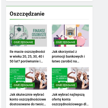
7
Jak przygotować się
finansowo na narodziny
Oszczędzanie
dziecka: ile to kosztuje i
PORADY
jak zaplanować budżet
8
Netflix tagger — czym
jest, opinie i zarobki
OSZCZĘDZANIE
OSZCZĘDZANIE
PRACA
Ile macie oszczędności
Jak skorzystać z
1
w wieku 20, 25, 30, 40 i
promocji bankowych i
Ile zarabia striptizer:
50 lat? porównanie i
łatwo zarobić na
realistyczne cele
otwarciu konta?
poznaj aktualne stawki
męskiego striptizera
ZAROBKI
2
OSZCZĘDZANIE
OSZCZĘDZANIE
Ile zarabia psycholog
szkolny: poznaj średnie
Jak skutecznie wybrać
Jak wybrać najlepszą
konto oszczędnościowe
ofertę konta
zarobki na tym
ZAROBKI
dostosowane do twoich
oszczędnościowego dla
stanowisku