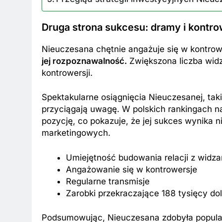
Druga strona sukcesu: dramy i kontro
Nieuczesana chętnie angażuje się w kontrow
jej rozpoznawalność.
Zwiększona liczba wid
kontrowersji.
BKI
ZAROBKI
Spektakularne osiągnięcia Nieuczesanej, tak
 są aktualne zarobki wójtów?
Ile zarabia striptiz
przyciągają uwagę. W polskich rankingach n
dź stawki na tym stanowisku!
stawki męskiego str
pozycję, co pokazuje, że jej sukces wynika ni
k Temu
1 Rok Temu
marketingowych.
Umiejętność budowania relacji z widza
Angażowanie się w kontrowersje
Regularne transmisje
Zarobki przekraczające 188 tysięcy do
Podsumowując, Nieuczesana zdobyła popularn