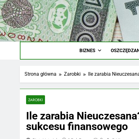
Skip
to
content
Ile
Zarobki Gw
BIZNES
OSZCZĘDZAN
Strona główna
Zarobki
Ile zarabia Nieuczesa
ZAROBKI
Ile zarabia Nieuczesan
sukcesu finansowego