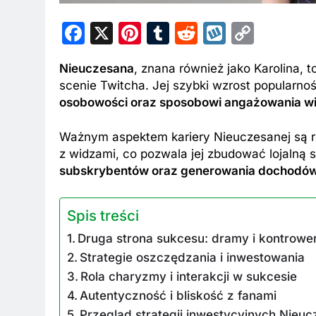
Facebook
X
Pinterest
Tumblr
Reddit
Wykop
Copy
Link
Nieuczesana
, znana również jako Karolina, 
scenie Twitcha. Jej szybki wzrost popularn
osobowości oraz sposobowi angażowania w
Ważnym aspektem kariery Nieuczesanej są re
z widzami, co pozwala jej zbudować lojalną
subskrybentów oraz generowania dochodów 
Spis treści
Druga strona sukcesu: dramy i kontrowe
Strategie oszczędzania i inwestowania
Rola charyzmy i interakcji w sukcesie
Autentyczność i bliskość z fanami
Przegląd strategii inwestycyjnych Nieuc