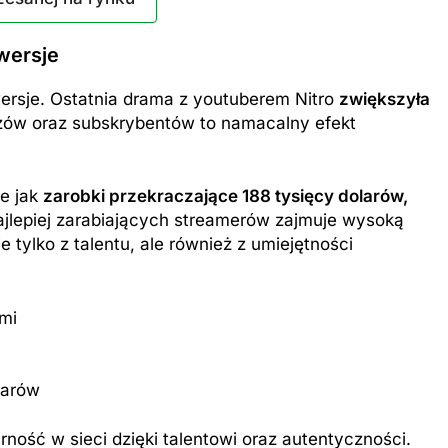
wersje
ersje. Ostatnia drama z youtuberem Nitro
zwiększyła
zów oraz subskrybentów to namacalny efekt
ZAROBKI
ie jak
zarobki przekraczające 188 tysięcy dolarów,
er: poznaj aktualne
Ile zarabia psycholog szkolny: po
ajlepiej zarabiających streamerów zajmuje wysoką
iptizera
średnie zarobki na tym stanowis
e tylko z talentu, ale również z umiejętności
1 Rok Temu
mi
larów
ość w sieci dzięki talentowi oraz autentyczności.