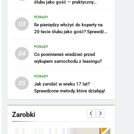
ślubu jako gość — praktyczny
poradnik
PORADY
03
Ile pieniędzy włożyć do koperty na
20-lecie ślubu jako gość? Sprawdź
nasze porady!
PORADY
04
Co powinieneś wiedzieć przed
wykupem samochodu z leasingu?
5
Ile zarabia podolog:
poznajmy średnie zarobki
PORADY
05
na tym stanowisku
ZAROBKI
Jak zarobić w wieku 17 lat?
Sprawdzone metody, które działają!
6
Akcje charytatywne w
szkole: pomysły i
Zarobki
przykłady, które
ZAROBKI
zainspirują
7