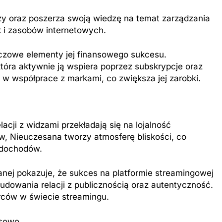
nży oraz poszerza swoją wiedzę na temat zarządzania
k i zasobów internetowych.
czowe elementy jej finansowego sukcesu.
która aktywnie ją wspiera poprzez subskrypcje oraz
 w współprace z markami, co zwiększa jej zarobki.
cji z widzami przekładają się na lojalność
w, Nieuczesana tworzy atmosferę bliskości, co
u dochodów.
ej pokazuje, że sukces na platformie streamingowej
 budowania relacji z publicznością oraz autentyczność.
órców w świecie streamingu.
nsowo.