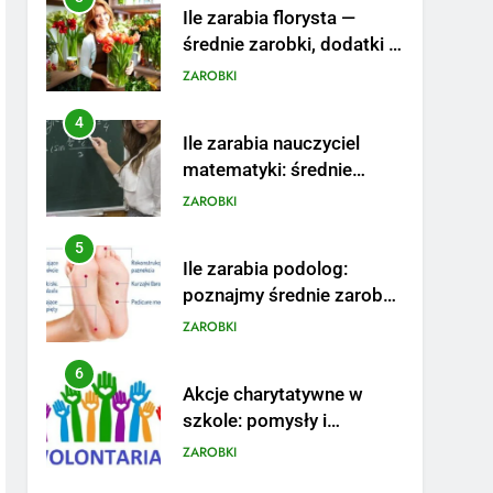
Ile zarabia florysta —
średnie zarobki, dodatki i
sposoby na podwyżkę
ZAROBKI
4
Ile zarabia nauczyciel
matematyki: średnie
zarobki, dodatki i
ZAROBKI
perspektywy
5
Ile zarabia podolog:
poznajmy średnie zarobki
na tym stanowisku
ZAROBKI
6
Akcje charytatywne w
szkole: pomysły i
przykłady, które
ZAROBKI
zainspirują