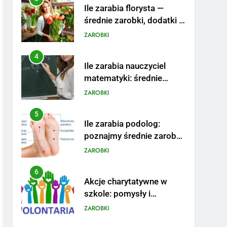
Ile zarabia florysta —
średnie zarobki, dodatki i
sposoby na podwyżkę
ZAROBKI
4
Ile zarabia nauczyciel
matematyki: średnie
zarobki, dodatki i
ZAROBKI
perspektywy
5
Ile zarabia podolog:
poznajmy średnie zarobki
na tym stanowisku
ZAROBKI
6
Akcje charytatywne w
szkole: pomysły i
przykłady, które
ZAROBKI
zainspirują