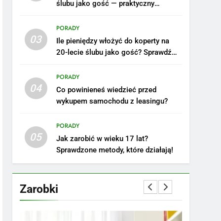
ślubu jako gość — praktyczny
poradnik
PORADY
03
Ile pieniędzy włożyć do koperty na
20-lecie ślubu jako gość? Sprawdź
nasze porady!
PORADY
04
Co powinieneś wiedzieć przed
wykupem samochodu z leasingu?
5
Ile zarabia podolog:
poznajmy średnie zarobki
PORADY
05
na tym stanowisku
ZAROBKI
Jak zarobić w wieku 17 lat?
Sprawdzone metody, które działają!
6
Akcje charytatywne w
szkole: pomysły i
Zarobki
przykłady, które
ZAROBKI
zainspirują
7