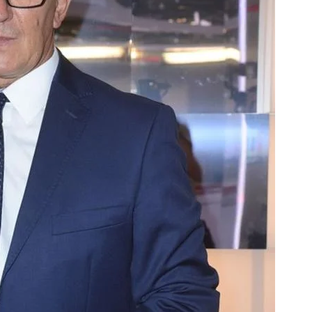
ZAROBKI
er: poznaj aktualne
Ile zarabia psycholog szkolny: po
iptizera
średnie zarobki na tym stanowis
6 Miesięcy Temu