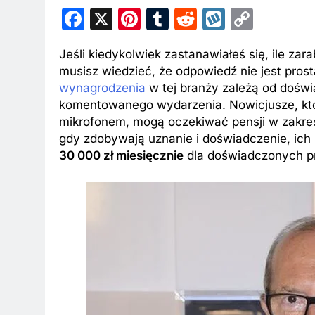
Facebook
X
Pinterest
Tumblr
Reddit
Wykop
Copy
Link
Jeśli kiedykolwiek zastanawiałeś się, ile za
musisz wiedzieć, że odpowiedź nie jest pros
wynagrodzenia
w tej branży zależą od doświa
komentowanego wydarzenia. Nowicjusze, któ
mikrofonem, mogą oczekiwać pensji w zakre
gdy zdobywają uznanie i doświadczenie, ich
30 000 zł miesięcznie
dla doświadczonych pr