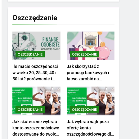
7
Jak przygotować się
finansowo na narodziny
Oszczędzanie
dziecka: ile to kosztuje i
PORADY
jak zaplanować budżet
8
Netflix tagger — czym
jest, opinie i zarobki
OSZCZĘDZANIE
OSZCZĘDZANIE
PRACA
Ile macie oszczędności
Jak skorzystać z
1
w wieku 20, 25, 30, 40 i
promocji bankowych i
Ile zarabia striptizer:
50 lat? porównanie i
łatwo zarobić na
realistyczne cele
otwarciu konta?
poznaj aktualne stawki
męskiego striptizera
ZAROBKI
2
OSZCZĘDZANIE
OSZCZĘDZANIE
Ile zarabia psycholog
szkolny: poznaj średnie
Jak skutecznie wybrać
Jak wybrać najlepszą
konto oszczędnościowe
ofertę konta
zarobki na tym
ZAROBKI
dostosowane do twoich
oszczędnościowego dla
stanowisku