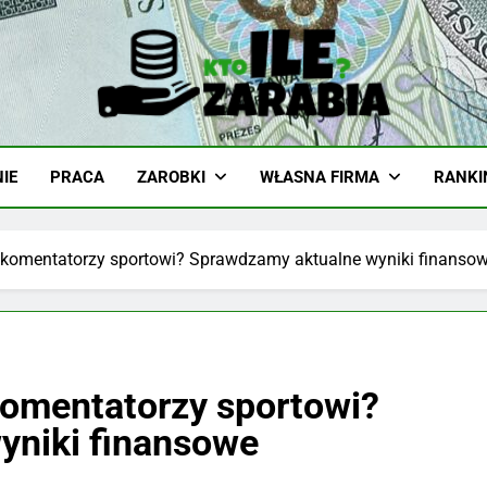
-Zarabia.edu.pl
iazd, Ciekawostki I Biznes
IE
PRACA
ZAROBKI
WŁASNA FIRMA
RANKI
ą komentatorzy sportowi? Sprawdzamy aktualne wyniki finanso
 komentatorzy sportowi?
yniki finansowe