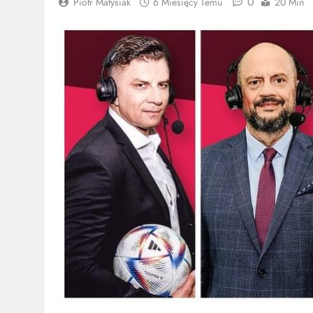
0
Piotr Matysiak
6 Miesięcy Temu
20 Min