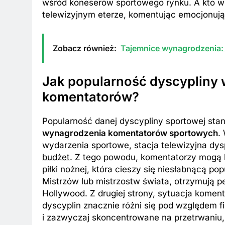
wśród koneserów sportowego rynku. A kto wi
telewizyjnym eterze, komentując emocjonuj
Zobacz również:
Tajemnice wynagrodzenia: 
Jak popularność dyscypliny
komentatorów?
Popularność danej dyscypliny sportowej sta
wynagrodzenia komentatorów sportowych
.
wydarzenia sportowe, stacja telewizyjna dys
budżet
. Z tego powodu, komentatorzy mogą l
piłki nożnej, która cieszy się niesłabnącą po
Mistrzów lub mistrzostw świata, otrzymują p
Hollywood. Z drugiej strony, sytuacja koment
dyscyplin znacznie różni się pod względem 
i zazwyczaj skoncentrowane na przetrwaniu,