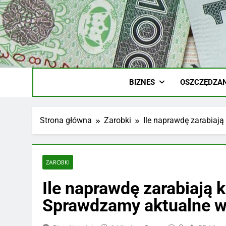
Skip
to
content
Ile
Zarobki Gw
BIZNES
OSZCZĘDZAN
Strona główna
Zarobki
Ile naprawdę zarabiaj
ZAROBKI
Ile naprawdę zarabiają
Sprawdzamy aktualne w