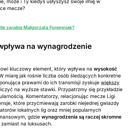
e, może i Ty kiedyś usłyszysz swoje imię w
ące mecze?
Ile zarabia Małgorzata Foremniak?
 wpływa na wynagrodzenie
nowi kluczowy element, który wpływa na
wysokość
 W miarę jak rośnie liczba osób śledzących konkretne
ponująca prawami do ich transmisji zyskuje
większy
iczyć na wyższe stawki. Przypatrzmy się przykładzie
pularnością. Komentatorzy, relacjonując mecze Ligi
ensje, które przyćmiewają zarobki niejednej gwiazdy
atorów lokalnych lig oraz mniej popularnych
finansowym, gdzie
wynagrodzenia są raczej skromne
 zamiast na luksusach.