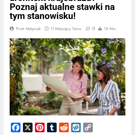
Poznaj aktualne stawki na
tym stanowisku!
0
Piotr Matysiak
11 Miesięcy Temu
15 Min
Facebook
X
Pinterest
Tumblr
Reddit
Wykop
Copy