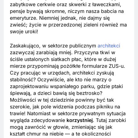
zabytkowe cerkwie oraz skwerki z ławeczkami,
pensje bywają skromne, niczym nasza babcia na
emeryturze. Niemniej jednak, nie dajmy się
zwieść; życie w przerzedzonej zieleni również ma
swoje uroki!
Zaskakująco, w sektorze publicznym
architekci
zazwyczaj zarabiają mniej. Przyczyna tkwi w
ściśle ustalonych siatkach płac, które w dużej
mierze przypominają pożółkłe formularze ZUS-u.
Czy pracując w urzędach, architekci zyskują
stabilność? Oczywiście, ale kto nie marzy o
zaprojektowaniu wspaniałego parku, gdzie ptaki
śpiewają, a dzieci bawią się beztrosko?
Możliwości w tej dziedzinie powinny być tak
szerokie, jak pole widzenia podczas pikniku na
trawie! Natomiast w sektorze prywatnym sytuacja
wygląda zdecydowanie
korzystniej
. Tutaj zarobki
mogą zawrócić w głowie, zmieniając się jak
kształt chmur na niebie — a te okoliczności