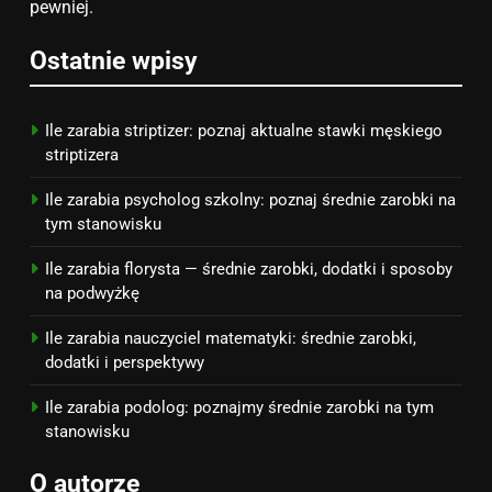
budżet
pewniej.
8
Ostatnie wpisy
Netflix tagger — czym jest,
opinie i zarobki
PRACA
Ile zarabia striptizer: poznaj aktualne stawki męskiego
striptizera
Ile zarabia psycholog szkolny: poznaj średnie zarobki na
tym stanowisku
Ile zarabia florysta — średnie zarobki, dodatki i sposoby
na podwyżkę
Ile zarabia nauczyciel matematyki: średnie zarobki,
dodatki i perspektywy
Ile zarabia podolog: poznajmy średnie zarobki na tym
stanowisku
O autorze