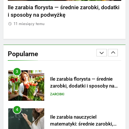
Ile zarabia psycholog szkolny:
nie
Ile zarabia florysta — średnie zarobki, dodatki
Ile
poznaj średnie zarobki na tym
i sposoby na podwyżkę
zar
stanowisku
ZAROBKI
11 miesięcy temu
1
3
Ile zarabia florysta — średnie
zarobki, dodatki i sposoby na
Popularne
podwyżkę
ZAROBKI
4
Ile zarabia nauczyciel
matematyki: średnie zarobki,
dodatki i perspektywy
ZAROBKI
5
Ile zarabia podolog: poznajmy
średnie zarobki na tym