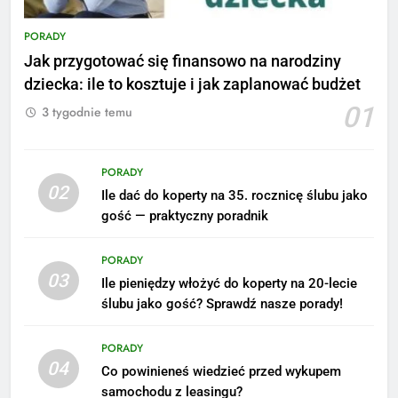
PORADY
Jak przygotować się finansowo na narodziny
dziecka: ile to kosztuje i jak zaplanować budżet
01
3 tygodnie temu
PORADY
02
Ile dać do koperty na 35. rocznicę ślubu jako
5
gość — praktyczny poradnik
Ile zarabia podolog: poznajmy
średnie zarobki na tym
PORADY
stanowisku
ZAROBKI
03
Ile pieniędzy włożyć do koperty na 20-lecie
ślubu jako gość? Sprawdź nasze porady!
6
Akcje charytatywne w szkole:
PORADY
pomysły i przykłady, które
04
Co powinieneś wiedzieć przed wykupem
zainspirują
ZAROBKI
samochodu z leasingu?