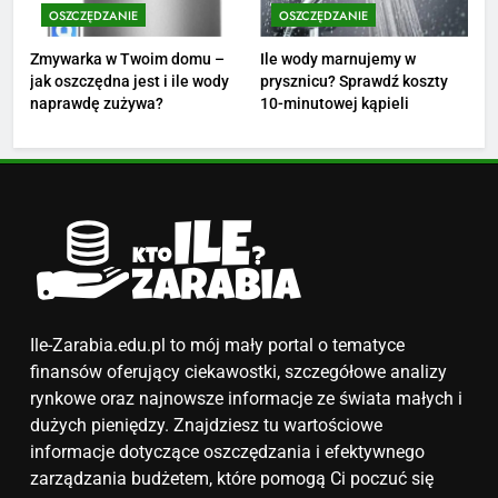
matematyki: średnie zarobki,
OSZCZĘDZANIE
OSZCZĘDZANIE
dodatki i perspektywy
ZAROBKI
Zmywarka w Twoim domu –
Ile wody marnujemy w
jak oszczędna jest i ile wody
prysznicu? Sprawdź koszty
5
naprawdę zużywa?
10-minutowej kąpieli
Ile zarabia podolog: poznajmy
średnie zarobki na tym
stanowisku
ZAROBKI
6
Akcje charytatywne w szkole:
pomysły i przykłady, które
zainspirują
ZAROBKI
Ile-Zarabia.edu.pl to mój mały portal o tematyce
finansów oferujący ciekawostki, szczegółowe analizy
7
rynkowe oraz najnowsze informacje ze świata małych i
Jak przygotować się finansowo
dużych pieniędzy. Znajdziesz tu wartościowe
na narodziny dziecka: ile to
informacje dotyczące oszczędzania i efektywnego
kosztuje i jak zaplanować
zarządzania budżetem, które pomogą Ci poczuć się
PORADY