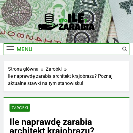
Skip
to
content
Ile-
Zarobki Gwiazd, Ciekawostki I Biznes
Zarabia.edu.pl
MENU
Strona główna
Zarobki
Ile naprawdę zarabia architekt krajobrazu? Poznaj
aktualne stawki na tym stanowisku!
ZAROBKI
Ile naprawdę zarabia
architekt krajobrazu?