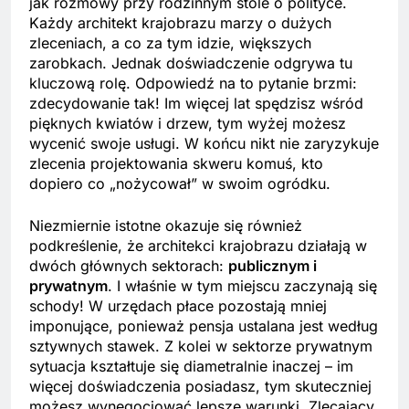
jak rozmowy przy rodzinnym stole o polityce.
Każdy architekt krajobrazu marzy o dużych
zleceniach, a co za tym idzie, większych
zarobkach. Jednak doświadczenie odgrywa tu
kluczową rolę. Odpowiedź na to pytanie brzmi:
zdecydowanie tak! Im więcej lat spędzisz wśród
pięknych kwiatów i drzew, tym wyżej możesz
wycenić swoje usługi. W końcu nikt nie zaryzykuje
zlecenia projektowania skweru komuś, kto
dopiero co „nożycował” w swoim ogródku.
Niezmiernie istotne okazuje się również
podkreślenie, że architekci krajobrazu działają w
dwóch głównych sektorach:
publicznym i
prywatnym
. I właśnie w tym miejscu zaczynają się
schody! W urzędach płace pozostają mniej
imponujące, ponieważ pensja ustalana jest według
sztywnych stawek. Z kolei w sektorze prywatnym
sytuacja kształtuje się diametralnie inaczej – im
więcej doświadczenia posiadasz, tym skuteczniej
możesz wynegocjować lepsze warunki. Zlecający