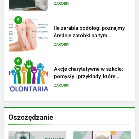
stanowisku
ZAROBKI
6
Akcje charytatywne w szkole:
pomysły i przykłady, które
zainspirują
ZAROBKI
7
Jak przygotować się finansowo
na narodziny dziecka: ile to
kosztuje i jak zaplanować
PORADY
budżet
8
Netflix tagger — czym jest,
Oszczędzanie
opinie i zarobki
PRACA