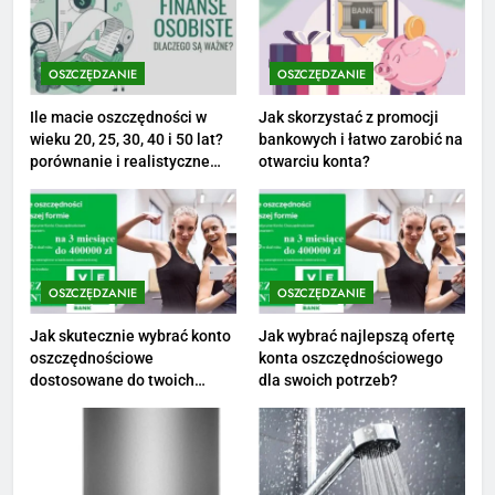
1
Ile zarabia striptizer: poznaj
aktualne stawki męskiego
OSZCZĘDZANIE
OSZCZĘDZANIE
striptizera
ZAROBKI
Ile macie oszczędności w
Jak skorzystać z promocji
wieku 20, 25, 30, 40 i 50 lat?
bankowych i łatwo zarobić na
2
porównanie i realistyczne
otwarciu konta?
cele
Ile zarabia psycholog szkolny:
poznaj średnie zarobki na tym
stanowisku
ZAROBKI
OSZCZĘDZANIE
OSZCZĘDZANIE
3
Ile zarabia florysta — średnie
Jak skutecznie wybrać konto
Jak wybrać najlepszą ofertę
oszczędnościowe
konta oszczędnościowego
zarobki, dodatki i sposoby na
dostosowane do twoich
dla swoich potrzeb?
podwyżkę
ZAROBKI
finansów?
4
Ile zarabia nauczyciel