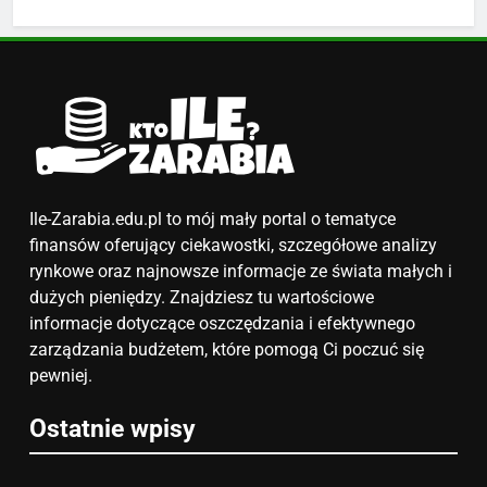
Ile zarabia podolog: poznajmy
średnie zarobki na tym
stanowisku
ZAROBKI
6
Akcje charytatywne w szkole:
pomysły i przykłady, które
zainspirują
ZAROBKI
Ile-Zarabia.edu.pl to mój mały portal o tematyce
finansów oferujący ciekawostki, szczegółowe analizy
7
rynkowe oraz najnowsze informacje ze świata małych i
Jak przygotować się finansowo
dużych pieniędzy. Znajdziesz tu wartościowe
na narodziny dziecka: ile to
informacje dotyczące oszczędzania i efektywnego
kosztuje i jak zaplanować
zarządzania budżetem, które pomogą Ci poczuć się
PORADY
budżet
pewniej.
8
Ostatnie wpisy
Netflix tagger — czym jest,
opinie i zarobki