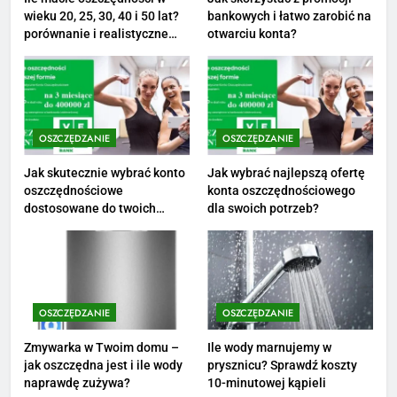
wieku 20, 25, 30, 40 i 50 lat?
bankowych i łatwo zarobić na
2
porównanie i realistyczne
otwarciu konta?
cele
Ile zarabia psycholog szkolny:
poznaj średnie zarobki na tym
stanowisku
ZAROBKI
OSZCZĘDZANIE
OSZCZĘDZANIE
3
Ile zarabia florysta — średnie
Jak skutecznie wybrać konto
Jak wybrać najlepszą ofertę
oszczędnościowe
konta oszczędnościowego
zarobki, dodatki i sposoby na
dostosowane do twoich
dla swoich potrzeb?
podwyżkę
ZAROBKI
finansów?
4
Ile zarabia nauczyciel
matematyki: średnie zarobki,
OSZCZĘDZANIE
OSZCZĘDZANIE
dodatki i perspektywy
ZAROBKI
Zmywarka w Twoim domu –
Ile wody marnujemy w
jak oszczędna jest i ile wody
prysznicu? Sprawdź koszty
5
naprawdę zużywa?
10-minutowej kąpieli