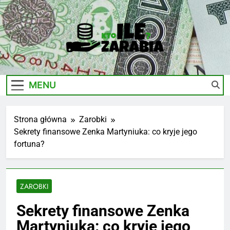
Skip
to
content
Ile-
Zarobki Gwiazd, Ciekawostki I Biznes
Zarabia.edu.pl
MENU
Strona główna
Zarobki
Sekrety finansowe Zenka Martyniuka: co kryje jego
fortuna?
ZAROBKI
Sekrety finansowe Zenka
Martyniuka: co kryje jego