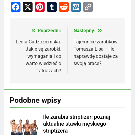
Facebook
X
Pinterest
Tumblr
Reddit
Wykop
Copy
Link
Poprzedni:
Następny:
Nawigacja
wpisu
Legia Cudzoziemska:
Tajemnice zarobków
Jakie są zarobki,
Tomasza Lisa – ile
wymagania i co
naprawdę dostaje za
warto wiedzieć o
swoją pracę?
tatuażach?
Podobne wpisy
Ile zarabia striptizer: poznaj
aktualne stawki męskiego
striptizera