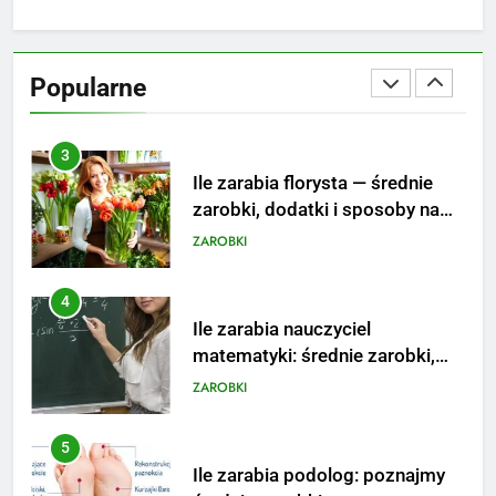
3
Ile zarabia florysta — średnie
zarobki, dodatki i sposoby na
Popularne
podwyżkę
ZAROBKI
4
Ile zarabia nauczyciel
matematyki: średnie zarobki,
dodatki i perspektywy
ZAROBKI
5
Ile zarabia podolog: poznajmy
średnie zarobki na tym
stanowisku
ZAROBKI
6
Akcje charytatywne w szkole: