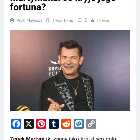
fortuna?
0
Piotr Matysiak
1 Rok Temu
14 Min
Facebook
X
Pinterest
Tumblr
Reddit
Wykop
Copy
Link
Zenek Martyniuk
, znany jako król disco polo,