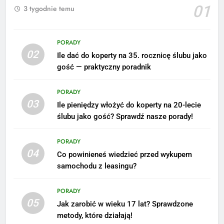
01
3 tygodnie temu
PORADY
02
Ile dać do koperty na 35. rocznicę ślubu jako
5
gość — praktyczny poradnik
Ile zarabia podolog: poznajmy
średnie zarobki na tym
PORADY
stanowisku
ZAROBKI
03
Ile pieniędzy włożyć do koperty na 20-lecie
ślubu jako gość? Sprawdź nasze porady!
6
Akcje charytatywne w szkole:
PORADY
pomysły i przykłady, które
04
Co powinieneś wiedzieć przed wykupem
zainspirują
ZAROBKI
samochodu z leasingu?
7
PORADY
Jak przygotować się finansowo
05
Jak zarobić w wieku 17 lat? Sprawdzone
na narodziny dziecka: ile to
metody, które działają!