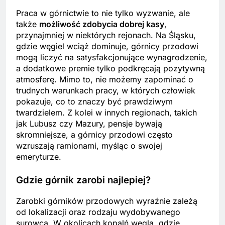
Praca w górnictwie to nie tylko wyzwanie, ale
także
możliwość zdobycia dobrej kasy
,
przynajmniej w niektórych rejonach. Na Śląsku,
gdzie węgiel wciąż dominuje, górnicy przodowi
mogą liczyć na satysfakcjonujące wynagrodzenie,
a dodatkowe premie tylko podkręcają pozytywną
atmosferę. Mimo to, nie możemy zapominać o
trudnych warunkach pracy, w których człowiek
pokazuje, co to znaczy być prawdziwym
twardzielem. Z kolei w innych regionach, takich
jak Lubusz czy Mazury, pensje bywają
skromniejsze, a górnicy przodowi często
wzruszają ramionami, myśląc o swojej
emeryturze.
Gdzie górnik zarobi najlepiej?
Zarobki górników przodowych wyraźnie zależą
od lokalizacji oraz rodzaju wydobywanego
surowca. W okolicach kopalń węgla, gdzie