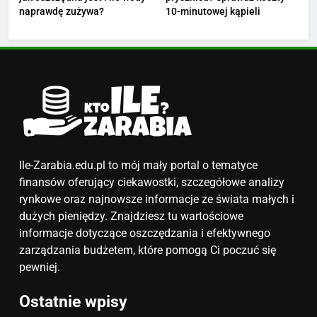
5
naprawdę zużywa?
10-minutowej kąpieli
Ile zarabia podolog: poznajmy
średnie zarobki na tym
stanowisku
ZAROBKI
6
Akcje charytatywne w szkole:
pomysły i przykłady, które
zainspirują
ZAROBKI
Ile-Zarabia.edu.pl to mój mały portal o tematyce
finansów oferujący ciekawostki, szczegółowe analizy
7
rynkowe oraz najnowsze informacje ze świata małych i
Jak przygotować się finansowo
dużych pieniędzy. Znajdziesz tu wartościowe
na narodziny dziecka: ile to
informacje dotyczące oszczędzania i efektywnego
kosztuje i jak zaplanować
zarządzania budżetem, które pomogą Ci poczuć się
PORADY
budżet
pewniej.
8
Ostatnie wpisy
Netflix tagger — czym jest,