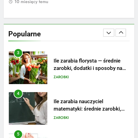
10 miesięcy temu
1
3
Ile zarabia florysta — średnie
zarobki, dodatki i sposoby na
Popularne
podwyżkę
ZAROBKI
4
Ile zarabia nauczyciel
matematyki: średnie zarobki,
dodatki i perspektywy
ZAROBKI
5
Ile zarabia podolog: poznajmy
średnie zarobki na tym
stanowisku
ZAROBKI
6