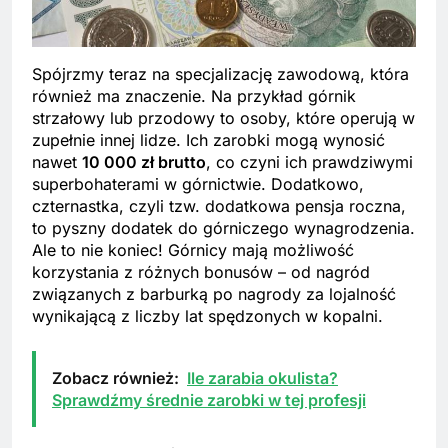
Spójrzmy teraz na specjalizację zawodową, która
również ma znaczenie. Na przykład górnik
strzałowy lub przodowy to osoby, które operują w
zupełnie innej lidze. Ich zarobki mogą wynosić
nawet
10 000 zł brutto
, co czyni ich prawdziwymi
superbohaterami w górnictwie. Dodatkowo,
czternastka, czyli tzw. dodatkowa pensja roczna,
to pyszny dodatek do górniczego wynagrodzenia.
Ale to nie koniec! Górnicy mają możliwość
korzystania z różnych bonusów – od nagród
związanych z barburką po nagrody za lojalność
wynikającą z liczby lat spędzonych w kopalni.
Zobacz również:
Ile zarabia okulista?
Sprawdźmy średnie zarobki w tej profesji