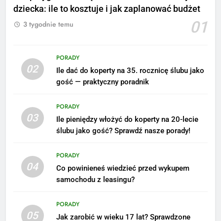
dziecka: ile to kosztuje i jak zaplanować budżet
01
3 tygodnie temu
PORADY
02
Ile dać do koperty na 35. rocznicę ślubu jako
5
gość — praktyczny poradnik
Ile zarabia podolog: poznajmy
średnie zarobki na tym
PORADY
stanowisku
ZAROBKI
03
Ile pieniędzy włożyć do koperty na 20-lecie
ślubu jako gość? Sprawdź nasze porady!
6
Akcje charytatywne w szkole:
PORADY
pomysły i przykłady, które
04
Co powinieneś wiedzieć przed wykupem
zainspirują
ZAROBKI
samochodu z leasingu?
7
PORADY
Jak przygotować się finansowo
05
Jak zarobić w wieku 17 lat? Sprawdzone