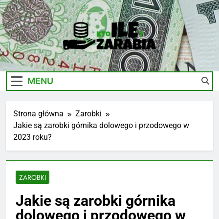
Skip
to
content
Ile-
Zarobki Gwiazd, Ciekawostki I Biznes
Zarabia.edu.pl
MENU
Strona główna
Zarobki
Jakie są zarobki górnika dolowego i przodowego w
2023 roku?
ZAROBKI
Jakie są zarobki górnika
dolowego i przodowego w