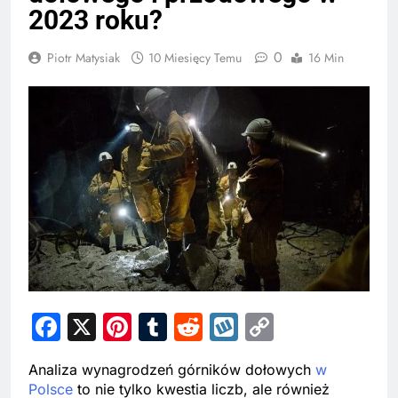
2023 roku?
0
Piotr Matysiak
10 Miesięcy Temu
16 Min
Facebook
X
Pinterest
Tumblr
Reddit
Wykop
Copy
Link
Analiza wynagrodzeń górników dołowych
w
Polsce
to nie tylko kwestia liczb, ale również