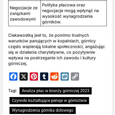
Polityka płacowa oraz
Negocjacje ze
negocjacje mogą wpłynąć na
związkami
wysokość wynagrodzenia
zawodowymi
górników.
Ciekawostką jest to, że pomimo trudnych
warunków panujących w kopalniach, górnicy
często wspierają lokalne społeczności, angażując
się w działania charytatywne, co pozytywnie
wpływa na postrzeganie ich zawodu i kultury
górniczej.
Facebook
X
Pinterest
Tumblr
Reddit
Wykop
Copy
Link
Tagi:
Analiza płac w branży górniczej 2023
Czynniki kształtujące pensje w górnictwie
Wynagrodzenia górnika dołowego