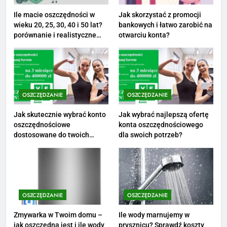
striptizera
ZAROBKI
Ile macie oszczędności w
Jak skorzystać z promocji
wieku 20, 25, 30, 40 i 50 lat?
bankowych i łatwo zarobić na
2
porównanie i realistyczne
otwarciu konta?
cele
Ile zarabia psycholog szkolny:
poznaj średnie zarobki na tym
stanowisku
ZAROBKI
OSZCZĘDZANIE
OSZCZĘDZANIE
3
Ile zarabia florysta — średnie
Jak skutecznie wybrać konto
Jak wybrać najlepszą ofertę
oszczędnościowe
konta oszczędnościowego
zarobki, dodatki i sposoby na
dostosowane do twoich
dla swoich potrzeb?
podwyżkę
ZAROBKI
finansów?
4
Ile zarabia nauczyciel
matematyki: średnie zarobki,
OSZCZĘDZANIE
OSZCZĘDZANIE
dodatki i perspektywy
ZAROBKI
Zmywarka w Twoim domu –
Ile wody marnujemy w
jak oszczędna jest i ile wody
prysznicu? Sprawdź koszty