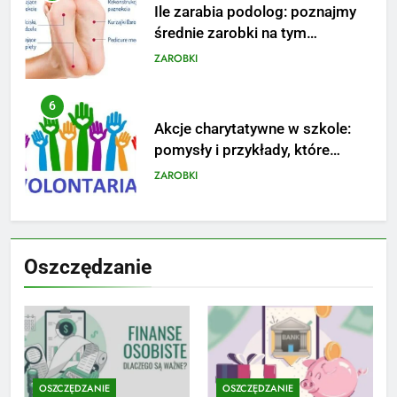
Akcje charytatywne w szkole:
pomysły i przykłady, które
zainspirują
ZAROBKI
7
Jak przygotować się finansowo
na narodziny dziecka: ile to
kosztuje i jak zaplanować
PORADY
budżet
8
Netflix tagger — czym jest,
Oszczędzanie
opinie i zarobki
PRACA
1
Ile zarabia striptizer: poznaj
aktualne stawki męskiego
OSZCZĘDZANIE
OSZCZĘDZANIE