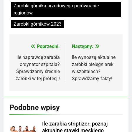
Zarobki górnika przodowego porównanie
regionów
Zarobki górników 2023
Poprzedni:
Następny:
Nawigacja
wpisu
Ile naprawdę zarabia
Ile wynoszą aktualne
ordynator szpitala?
zarobki pielęgniarek
Sprawdzamy średnie
w szpitalach?
zarobki w tej profesji!
Sprawdzamy fakty!
Podobne wpisy
Ile zarabia striptizer: poznaj
aktualne stawki męskiego