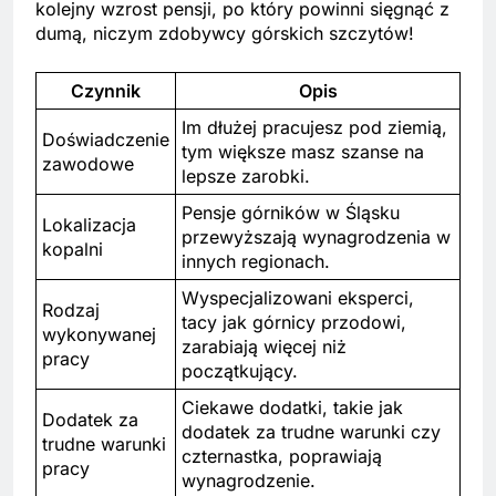
kolejny wzrost pensji, po który powinni sięgnąć z
dumą, niczym zdobywcy górskich szczytów!
Czynnik
Opis
Im dłużej pracujesz pod ziemią,
Doświadczenie
tym większe masz szanse na
zawodowe
lepsze zarobki.
Pensje górników w Śląsku
Lokalizacja
przewyższają wynagrodzenia w
kopalni
innych regionach.
Wyspecjalizowani eksperci,
Rodzaj
tacy jak górnicy przodowi,
wykonywanej
zarabiają więcej niż
pracy
początkujący.
Ciekawe dodatki, takie jak
Dodatek za
dodatek za trudne warunki czy
trudne warunki
czternastka, poprawiają
pracy
wynagrodzenie.