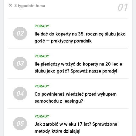
01
3 tygodnie temu
PORADY
02
Ile dać do koperty na 35. rocznicę ślubu jako
5
gość — praktyczny poradnik
Ile zarabia podolog: poznajmy
średnie zarobki na tym
PORADY
stanowisku
ZAROBKI
03
Ile pieniędzy włożyć do koperty na 20-lecie
ślubu jako gość? Sprawdź nasze porady!
6
Akcje charytatywne w szkole:
PORADY
pomysły i przykłady, które
04
Co powinieneś wiedzieć przed wykupem
zainspirują
ZAROBKI
samochodu z leasingu?
7
PORADY
Jak przygotować się finansowo
05
Jak zarobić w wieku 17 lat? Sprawdzone
na narodziny dziecka: ile to
metody, które działają!