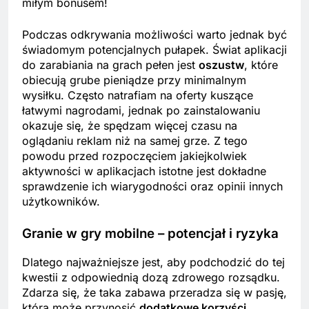
miłym bonusem!
Podczas odkrywania możliwości warto jednak być
świadomym potencjalnych pułapek. Świat aplikacji
do zarabiania na grach pełen jest
oszustw
, które
obiecują grube pieniądze przy minimalnym
wysiłku. Często natrafiam na oferty kuszące
łatwymi nagrodami, jednak po zainstalowaniu
okazuje się, że spędzam więcej czasu na
oglądaniu reklam niż na samej grze. Z tego
powodu przed rozpoczęciem jakiejkolwiek
aktywności w aplikacjach istotne jest dokładne
sprawdzenie ich wiarygodności oraz opinii innych
użytkowników.
Granie w gry mobilne – potencjał i ryzyka
Dlatego najważniejsze jest, aby podchodzić do tej
kwestii z odpowiednią dozą zdrowego rozsądku.
Zdarza się, że taka zabawa przeradza się w pasję,
która może przynosić
dodatkowe korzyści