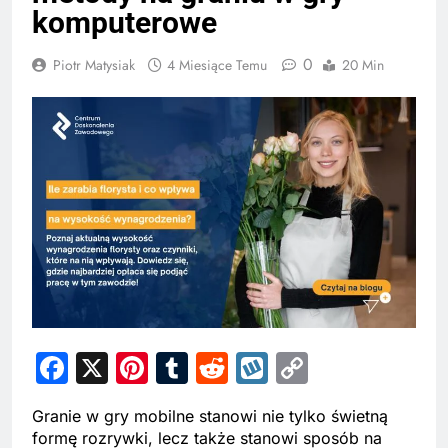
komputerowe
0
Piotr Matysiak
4 Miesiące Temu
20 Min
Facebook
X
Pinterest
Tumblr
Reddit
Wykop
Copy
Link
Granie w gry mobilne stanowi nie tylko świetną
formę rozrywki, lecz także stanowi sposób na