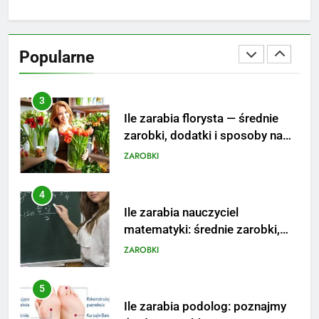
3
Ile zarabia florysta — średnie
zarobki, dodatki i sposoby na
Popularne
podwyżkę
ZAROBKI
4
Ile zarabia nauczyciel
matematyki: średnie zarobki,
dodatki i perspektywy
ZAROBKI
5
Ile zarabia podolog: poznajmy
średnie zarobki na tym
stanowisku
ZAROBKI
6
Akcje charytatywne w szkole: