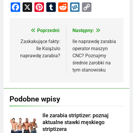
Facebook
X
Pinterest
Tumblr
Reddit
Wykop
Copy
Link
Poprzedni:
Następny:
Nawigacja
wpisu
Zaskakujące fakty:
Ile naprawdę zarabia
Ile Książulo
operator maszyn
naprawdę zarabia?
CNC? Poznajmy
średnie zarobki na
tym stanowisku
Podobne wpisy
Ile zarabia striptizer: poznaj
aktualne stawki męskiego
striptizera