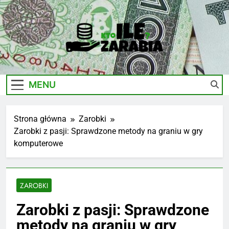
Skip
to
content
Ile-
Zarobki Gwiazd, Ciekawostki I Biznes
Zarabia.edu.pl
MENU
Strona główna
Zarobki
Zarobki z pasji: Sprawdzone metody na graniu w gry
komputerowe
ZAROBKI
Zarobki z pasji: Sprawdzone
metody na graniu w gry