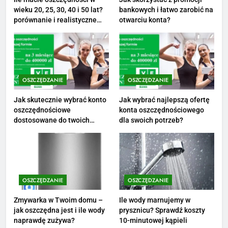
wieku 20, 25, 30, 40 i 50 lat?
bankowych i łatwo zarobić na
2
porównanie i realistyczne
otwarciu konta?
cele
Ile zarabia psycholog szkolny:
poznaj średnie zarobki na tym
stanowisku
ZAROBKI
OSZCZĘDZANIE
OSZCZĘDZANIE
3
Ile zarabia florysta — średnie
Jak skutecznie wybrać konto
Jak wybrać najlepszą ofertę
oszczędnościowe
konta oszczędnościowego
zarobki, dodatki i sposoby na
dostosowane do twoich
dla swoich potrzeb?
podwyżkę
ZAROBKI
finansów?
4
Ile zarabia nauczyciel
matematyki: średnie zarobki,
OSZCZĘDZANIE
OSZCZĘDZANIE
dodatki i perspektywy
ZAROBKI
Zmywarka w Twoim domu –
Ile wody marnujemy w
jak oszczędna jest i ile wody
prysznicu? Sprawdź koszty
5
naprawdę zużywa?
10-minutowej kąpieli