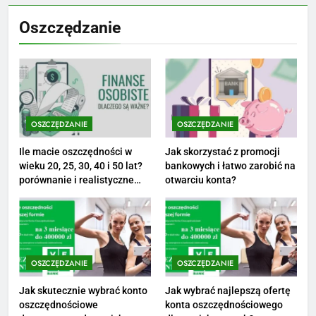
Netflix tagger — czym jest,
Oszczędzanie
opinie i zarobki
PRACA
1
Ile zarabia striptizer: poznaj
aktualne stawki męskiego
OSZCZĘDZANIE
OSZCZĘDZANIE
striptizera
ZAROBKI
Ile macie oszczędności w
Jak skorzystać z promocji
wieku 20, 25, 30, 40 i 50 lat?
bankowych i łatwo zarobić na
2
porównanie i realistyczne
otwarciu konta?
cele
Ile zarabia psycholog szkolny:
poznaj średnie zarobki na tym
stanowisku
ZAROBKI
OSZCZĘDZANIE
OSZCZĘDZANIE
3
Ile zarabia florysta — średnie
Jak skutecznie wybrać konto
Jak wybrać najlepszą ofertę
oszczędnościowe
konta oszczędnościowego
zarobki, dodatki i sposoby na