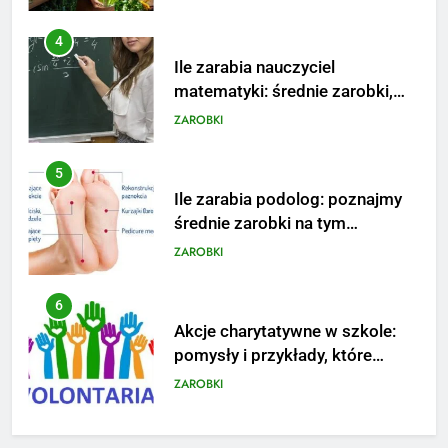
5
Ile zarabia podolog: poznajmy
średnie zarobki na tym
stanowisku
ZAROBKI
6
Akcje charytatywne w szkole:
pomysły i przykłady, które
zainspirują
ZAROBKI
7
Jak przygotować się finansowo
na narodziny dziecka: ile to
kosztuje i jak zaplanować
PORADY
budżet
8