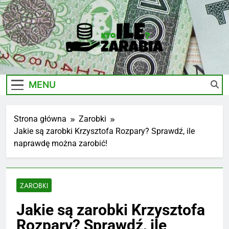
Skip
to
content
Ile-
Zarobki Gwiazd, Ciekawostki I Biznes
Zarabia.edu.pl
MENU
Strona główna
Zarobki
Jakie są zarobki Krzysztofa Rozpary? Sprawdź, ile
naprawdę można zarobić!
ZAROBKI
Jakie są zarobki Krzysztofa
Rozpary? Sprawdź, ile