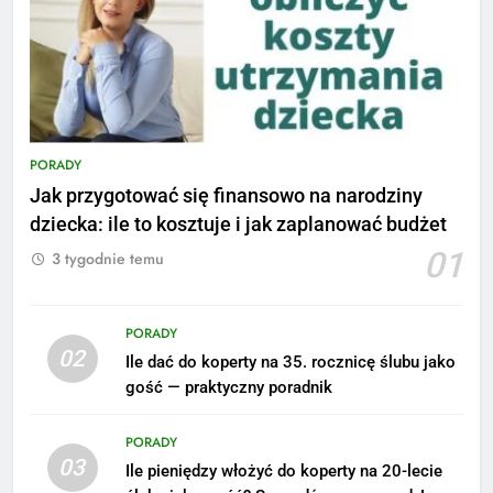
PORADY
Jak przygotować się finansowo na narodziny
dziecka: ile to kosztuje i jak zaplanować budżet
01
3 tygodnie temu
PORADY
02
Ile dać do koperty na 35. rocznicę ślubu jako
5
gość — praktyczny poradnik
Ile zarabia podolog: poznajmy
średnie zarobki na tym
PORADY
stanowisku
ZAROBKI
03
Ile pieniędzy włożyć do koperty na 20-lecie