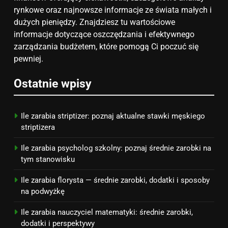
7
rynkowe oraz najnowsze informacje ze świata małych i
dużych pieniędzy. Znajdziesz tu wartościowe
Jak przygotować się finansowo
informacje dotyczące oszczędzania i efektywnego
na narodziny dziecka: ile to
zarządzania budżetem, które pomogą Ci poczuć się
kosztuje i jak zaplanować
PORADY
pewniej.
budżet
8
Ostatnie wpisy
Netflix tagger — czym jest,
opinie i zarobki
Ile zarabia striptizer: poznaj aktualne stawki męskiego
PRACA
striptizera
Ile zarabia psycholog szkolny: poznaj średnie zarobki na
tym stanowisku
Ile zarabia florysta — średnie zarobki, dodatki i sposoby
na podwyżkę
Ile zarabia nauczyciel matematyki: średnie zarobki,
dodatki i perspektywy