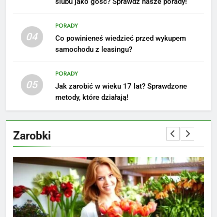
ślubu jako gość? Sprawdź nasze porady!
6
Akcje charytatywne w szkole:
PORADY
pomysły i przykłady, które
04
Co powinieneś wiedzieć przed wykupem
zainspirują
ZAROBKI
samochodu z leasingu?
7
PORADY
Jak przygotować się finansowo
05
Jak zarobić w wieku 17 lat? Sprawdzone
na narodziny dziecka: ile to
metody, które działają!
kosztuje i jak zaplanować
PORADY
budżet
Zarobki
8
Netflix tagger — czym jest,
opinie i zarobki
PRACA
1
Ile zarabia striptizer: poznaj