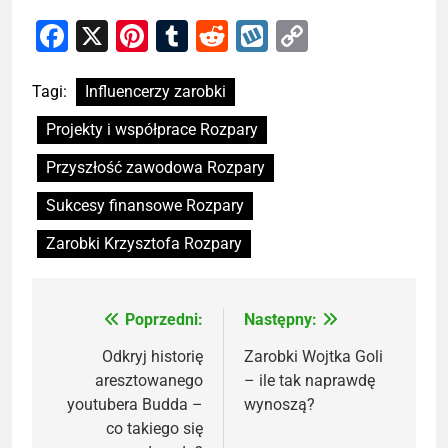
Facebook
X
Pinterest
Tumblr
Reddit
Wykop
Copy
Link
Tagi:
Influencerzy zarobki
Projekty i współprace Rozpary
Przyszłość zawodowa Rozpary
Sukcesy finansowe Rozpary
Zarobki Krzysztofa Rozpary
Poprzedni:
Następny:
Nawigacja
wpisu
Odkryj historię
Zarobki Wojtka Goli
aresztowanego
– ile tak naprawdę
youtubera Budda –
wynoszą?
co takiego się