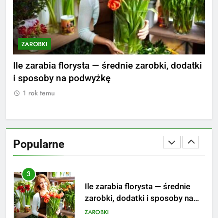
aktualne stawki męskiego
striptizera
ZAROBKI
ZAROBKI
Z
2
Ile zarabia psycholog szkolny:
nie
Ile zarabia florysta — średnie zarobki, dodatki
Ile
poznaj średnie zarobki na tym
i sposoby na podwyżkę
zar
stanowisku
ZAROBKI
1 rok temu
1
3
Ile zarabia florysta — średnie
zarobki, dodatki i sposoby na
Popularne
podwyżkę
ZAROBKI
4
Ile zarabia nauczyciel
matematyki: średnie zarobki,
dodatki i perspektywy
ZAROBKI