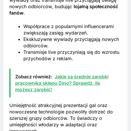
wywiady oraz transmisje live przyciągają uwagę
nowych odbiorców, budując
lojalną społeczność
fanów
.
Współprace z popularnymi influencerami
zwiększają zasięg wydarzeń.
Ekskluzywne wywiady przyciągają nowych
odbiorców.
Transmisje live przyczyniają się do wzrostu
przychodów z reklam.
Zobacz również:
Jakie są średnie zarobki
pracownika sklepu Dino? Sprawdź, ile
możesz zarobić!
Umiejętność atrakcyjnej prezentacji gal oraz
nowoczesne technologie pozwoliły dotrzeć do
szerszej grupy odbiorców. To świadczy o
umiejętności włodarzy w adaptacji oraz