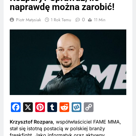
naprawdę można zarobić!
0
Piotr Matysiak
1 Rok Temu
11 Min
Facebook
X
Pinterest
Tumblr
Reddit
Wykop
Copy
Link
Krzysztof Rozpara
, współwłaściciel FAME MMA,
stał się istotną postacią w polskiej branży
freakfight. Jako informatyk oraz aktywny