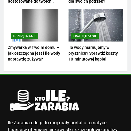
dostosowane do twoich
dla swoich potrzeb?
podwyżkę
ZAROBKI
finansów?
4
Ile zarabia nauczyciel
matematyki: średnie zarobki,
OSZCZĘDZANIE
OSZCZĘDZANIE
dodatki i perspektywy
ZAROBKI
Zmywarka w Twoim domu –
Ile wody marnujemy w
jak oszczędna jest i ile wody
prysznicu? Sprawdź koszty
5
naprawdę zużywa?
10-minutowej kąpieli
Ile zarabia podolog: poznajmy
średnie zarobki na tym
stanowisku
ZAROBKI
6
Akcje charytatywne w szkole:
pomysły i przykłady, które
zainspirują
ZAROBKI
Ile-Zarabia.edu.pl to mój mały portal o tematyce
finansów oferujący ciekawostki, szczegółowe analizy