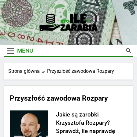
Skip
to
content
Ile-
Zarobki Gwiazd, Ciekawostki I Biznes
Zarabia.edu.pl
MENU
Strona główna
Przyszłość zawodowa Rozpary
Przyszłość zawodowa Rozpary
Jakie są zarobki
Krzysztofa Rozpary?
Sprawdź, ile naprawdę