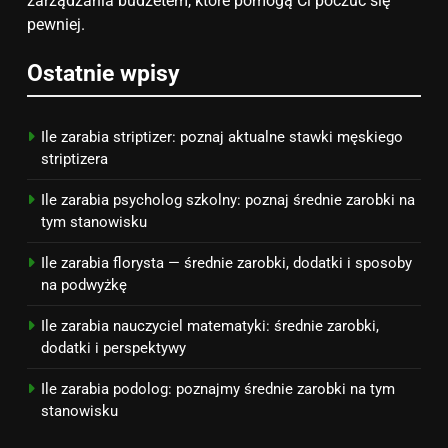
zainspirują
zarządzania budżetem, które pomogą Ci poczuć się
ZAROBKI
pewniej.
7
Ostatnie wpisy
Jak przygotować się finansowo
na narodziny dziecka: ile to
kosztuje i jak zaplanować
PORADY
Ile zarabia striptizer: poznaj aktualne stawki męskiego
budżet
striptizera
8
Ile zarabia psycholog szkolny: poznaj średnie zarobki na
Netflix tagger — czym jest,
tym stanowisku
opinie i zarobki
Ile zarabia florysta — średnie zarobki, dodatki i sposoby
PRACA
na podwyżkę
Ile zarabia nauczyciel matematyki: średnie zarobki,
dodatki i perspektywy
Ile zarabia podolog: poznajmy średnie zarobki na tym
stanowisku