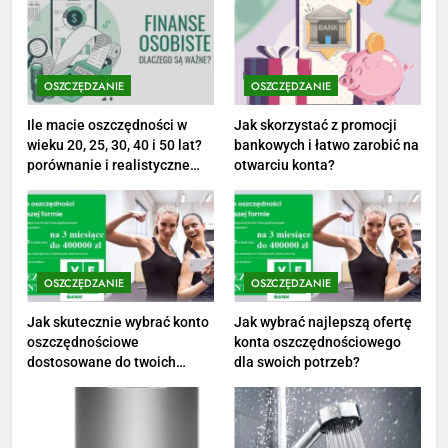
8
Netflix tagger — czym jest,
opinie i zarobki
OSZCZĘDZANIE
OSZCZĘDZANIE
PRACA
Ile macie oszczędności w
Jak skorzystać z promocji
wieku 20, 25, 30, 40 i 50 lat?
bankowych i łatwo zarobić na
1
porównanie i realistyczne
otwarciu konta?
cele
Ile zarabia striptizer: poznaj
aktualne stawki męskiego
striptizera
ZAROBKI
OSZCZĘDZANIE
OSZCZĘDZANIE
2
Ile zarabia psycholog szkolny:
Jak skutecznie wybrać konto
Jak wybrać najlepszą ofertę
oszczędnościowe
konta oszczędnościowego
poznaj średnie zarobki na tym
dostosowane do twoich
dla swoich potrzeb?
stanowisku
ZAROBKI
finansów?
3