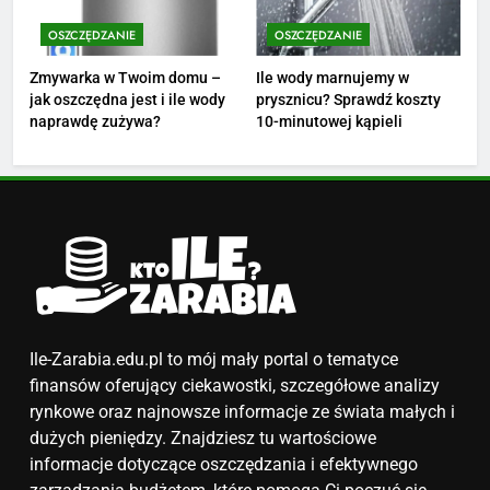
Ile zarabia florysta — średnie
zarobki, dodatki i sposoby na
OSZCZĘDZANIE
OSZCZĘDZANIE
podwyżkę
ZAROBKI
Zmywarka w Twoim domu –
Ile wody marnujemy w
jak oszczędna jest i ile wody
prysznicu? Sprawdź koszty
4
naprawdę zużywa?
10-minutowej kąpieli
Ile zarabia nauczyciel
matematyki: średnie zarobki,
dodatki i perspektywy
ZAROBKI
5
Ile zarabia podolog: poznajmy
średnie zarobki na tym
stanowisku
ZAROBKI
Ile-Zarabia.edu.pl to mój mały portal o tematyce
finansów oferujący ciekawostki, szczegółowe analizy
6
rynkowe oraz najnowsze informacje ze świata małych i
Akcje charytatywne w szkole:
dużych pieniędzy. Znajdziesz tu wartościowe
pomysły i przykłady, które
informacje dotyczące oszczędzania i efektywnego