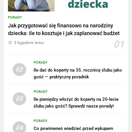
PORADY
Jak przygotować się finansowo na narodziny
dziecka: ile to kosztuje i jak zaplanować budżet
01
3 tygodnie temu
PORADY
02
Ile dać do koperty na 35. rocznicę ślubu jako
gość — praktyczny poradnik
PORADY
03
Ile pieniędzy włożyć do koperty na 20-lecie
ślubu jako gość? Sprawdź nasze porady!
5
Ile zarabia podolog: poznajmy
PORADY
średnie zarobki na tym
04
Co powinieneś wiedzieć przed wykupem
stanowisku