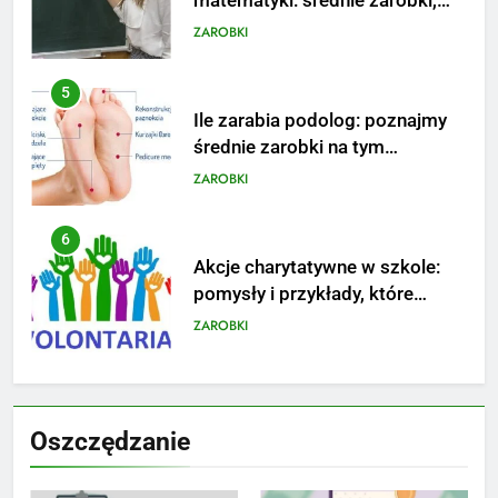
matematyki: średnie zarobki,
dodatki i perspektywy
ZAROBKI
5
Ile zarabia podolog: poznajmy
średnie zarobki na tym
stanowisku
ZAROBKI
6
Akcje charytatywne w szkole:
pomysły i przykłady, które
zainspirują
ZAROBKI
7
Jak przygotować się finansowo
Oszczędzanie
na narodziny dziecka: ile to
kosztuje i jak zaplanować
PORADY
budżet