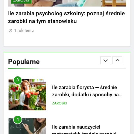
ROBKI
ZAROBKI
1
Ile zarabia striptizer: poznaj
 zarabia psycholog szkolny: poznaj średnie
Ile zarabi
aktualne stawki męskiego
obki na tym stanowisku
i sposoby
striptizera
ZAROBKI
 rok temu
1 rok temu
2
Ile zarabia psycholog szkolny:
poznaj średnie zarobki na tym
Popularne
stanowisku
ZAROBKI
3
Ile zarabia florysta — średnie
zarobki, dodatki i sposoby na
podwyżkę
ZAROBKI
4
Ile zarabia nauczyciel