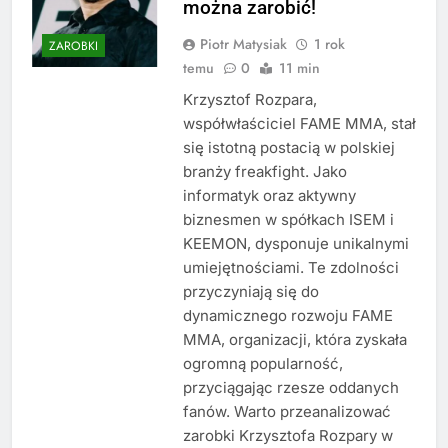
można zarobić!
Piotr Matysiak
1 rok
ZAROBKI
temu
0
11 min
Krzysztof Rozpara,
współwłaściciel FAME MMA, stał
się istotną postacią w polskiej
branży freakfight. Jako
informatyk oraz aktywny
biznesmen w spółkach ISEM i
KEEMON, dysponuje unikalnymi
umiejętnościami. Te zdolności
przyczyniają się do
dynamicznego rozwoju FAME
MMA, organizacji, która zyskała
ogromną popularność,
przyciągając rzesze oddanych
fanów. Warto przeanalizować
zarobki Krzysztofa Rozpary w