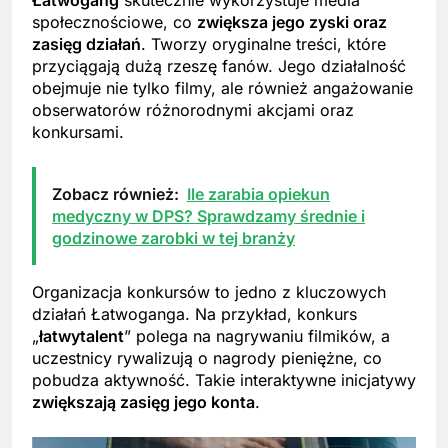
Łatwogang
skutecznie wykorzystuje media
społecznościowe, co
zwiększa jego zyski oraz
zasięg działań
. Tworzy oryginalne treści, które
przyciągają dużą rzeszę fanów. Jego działalność
obejmuje nie tylko filmy, ale również angażowanie
obserwatorów różnorodnymi akcjami oraz
konkursami.
Zobacz również:
Ile zarabia opiekun
medyczny w DPS? Sprawdzamy średnie i
godzinowe zarobki w tej branży
Organizacja konkursów to jedno z kluczowych
działań Łatwoganga. Na przykład, konkurs
„
łatwytalent
” polega na nagrywaniu filmików, a
uczestnicy rywalizują o nagrody pieniężne, co
pobudza aktywność. Takie interaktywne inicjatywy
zwiększają zasięg jego konta
.