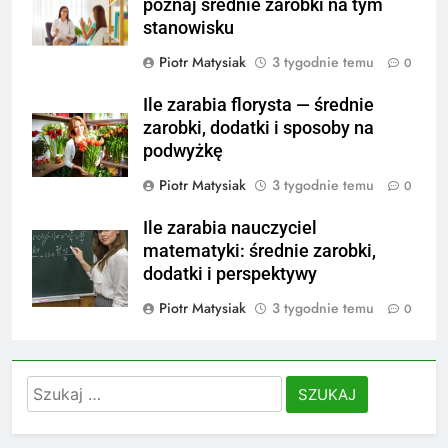
poznaj średnie zarobki na tym
stanowisku
Piotr Matysiak
3 tygodnie temu
0
Ile zarabia florysta — średnie
zarobki, dodatki i sposoby na
podwyżkę
Piotr Matysiak
3 tygodnie temu
0
Ile zarabia nauczyciel
matematyki: średnie zarobki,
dodatki i perspektywy
Piotr Matysiak
3 tygodnie temu
0
Szukaj: