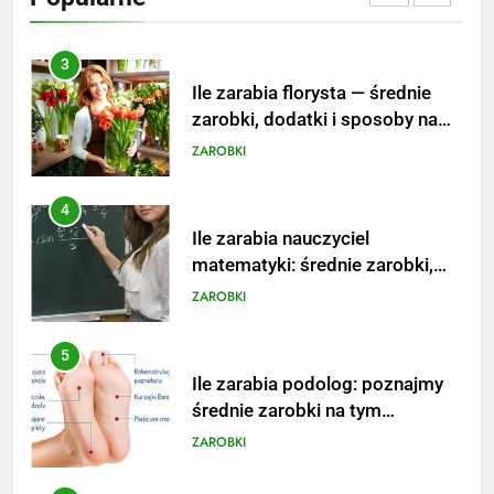
podwyżkę
ZAROBKI
4
Ile zarabia nauczyciel
matematyki: średnie zarobki,
dodatki i perspektywy
ZAROBKI
5
Ile zarabia podolog: poznajmy
średnie zarobki na tym
stanowisku
ZAROBKI
6
Akcje charytatywne w szkole:
pomysły i przykłady, które
zainspirują
ZAROBKI