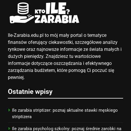
6
Akcje charytatywne w szkole:
pomysły i przykłady, które
zainspirują
ZAROBKI
Ile-Zarabia.edu.pl to mój mały portal o tematyce
finansów oferujący ciekawostki, szczegółowe analizy
7
rynkowe oraz najnowsze informacje ze świata małych i
Jak przygotować się finansowo
dużych pieniędzy. Znajdziesz tu wartościowe
na narodziny dziecka: ile to
informacje dotyczące oszczędzania i efektywnego
kosztuje i jak zaplanować
zarządzania budżetem, które pomogą Ci poczuć się
PORADY
budżet
pewniej.
8
Ostatnie wpisy
Netflix tagger — czym jest,
opinie i zarobki
PRACA
Ile zarabia striptizer: poznaj aktualne stawki męskiego
striptizera
Ile zarabia psycholog szkolny: poznaj średnie zarobki na