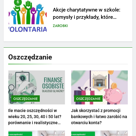
7
Jak przygotować się finansowo
na narodziny dziecka: ile to
kosztuje i jak zaplanować
PORADY
budżet
8
Netflix tagger — czym jest,
Oszczędzanie
opinie i zarobki
PRACA
1
Ile zarabia striptizer: poznaj
aktualne stawki męskiego
OSZCZĘDZANIE
OSZCZĘDZANIE
striptizera
ZAROBKI
Ile macie oszczędności w
Jak skorzystać z promocji
wieku 20, 25, 30, 40 i 50 lat?
bankowych i łatwo zarobić na
2
porównanie i realistyczne
otwarciu konta?
cele
Ile zarabia psycholog szkolny: