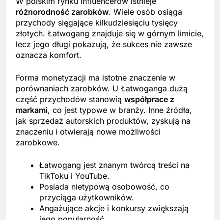
W polskim rynku influencerów istnieje
różnorodność zarobków
. Wiele osób osiąga
przychody sięgające kilkudziesięciu tysięcy
złotych. Łatwogang znajduje się w górnym limicie,
lecz jego długi pokazują, że sukces nie zawsze
oznacza komfort.
Forma monetyzacji ma istotne znaczenie w
porównaniach zarobków. U Łatwoganga dużą
część przychodów stanowią
współprace z
markami
, co jest typowe w branży. Inne źródła,
jak sprzedaż autorskich produktów, zyskują na
znaczeniu i otwierają nowe możliwości
zarobkowe.
Łatwogang jest znanym twórcą treści na
TikToku i YouTube.
Posiada nietypową osobowość, co
przyciąga użytkowników.
Angażujące akcje i konkursy zwiększają
jego popularność.