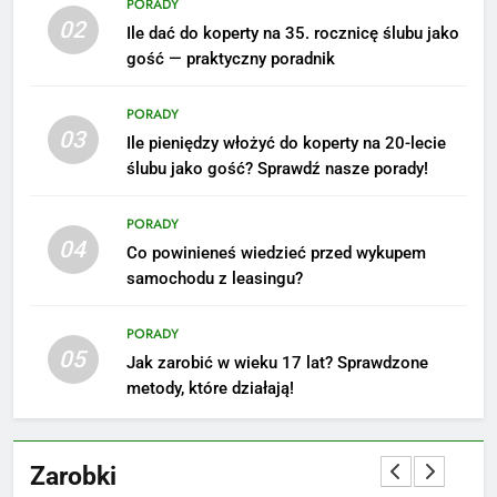
PORADY
02
Ile dać do koperty na 35. rocznicę ślubu jako
5
gość — praktyczny poradnik
Ile zarabia podolog: poznajmy
średnie zarobki na tym
PORADY
stanowisku
ZAROBKI
03
Ile pieniędzy włożyć do koperty na 20-lecie
ślubu jako gość? Sprawdź nasze porady!
6
Akcje charytatywne w szkole:
PORADY
pomysły i przykłady, które
04
Co powinieneś wiedzieć przed wykupem
zainspirują
ZAROBKI
samochodu z leasingu?
7
PORADY
Jak przygotować się finansowo
05
Jak zarobić w wieku 17 lat? Sprawdzone
na narodziny dziecka: ile to
metody, które działają!
kosztuje i jak zaplanować
PORADY
budżet
Zarobki
8