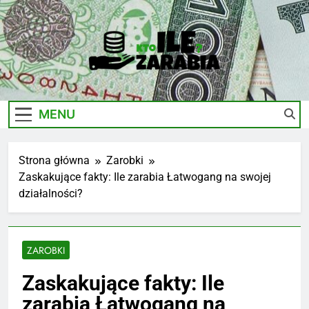
Skip
to
content
Ile-
Zarobki Gwiazd, Ciekawostki I Biznes
Zarabia.edu.pl
MENU
Strona główna
Zarobki
Zaskakujące fakty: Ile zarabia Łatwogang na swojej
działalności?
ZAROBKI
Zaskakujące fakty: Ile
zarabia Łatwogang na