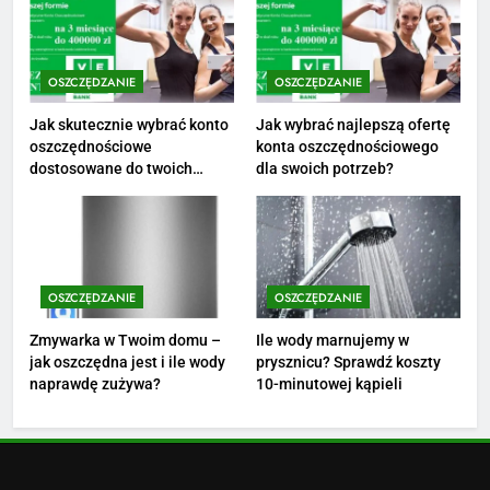
poznaj średnie zarobki na tym
stanowisku
ZAROBKI
OSZCZĘDZANIE
OSZCZĘDZANIE
3
Ile zarabia florysta — średnie
Jak skutecznie wybrać konto
Jak wybrać najlepszą ofertę
oszczędnościowe
konta oszczędnościowego
zarobki, dodatki i sposoby na
dostosowane do twoich
dla swoich potrzeb?
podwyżkę
ZAROBKI
finansów?
4
Ile zarabia nauczyciel
matematyki: średnie zarobki,
OSZCZĘDZANIE
OSZCZĘDZANIE
dodatki i perspektywy
ZAROBKI
Zmywarka w Twoim domu –
Ile wody marnujemy w
jak oszczędna jest i ile wody
prysznicu? Sprawdź koszty
5
naprawdę zużywa?
10-minutowej kąpieli
Ile zarabia podolog: poznajmy
średnie zarobki na tym
stanowisku
ZAROBKI