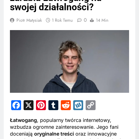
swojej działalności?
0
Piotr Matysiak
1 Rok Temu
14 Min
Facebook
X
Pinterest
Tumblr
Reddit
Wykop
Copy
Link
Łatwogang
, popularny twórca internetowy,
wzbudza ogromne zainteresowanie. Jego fani
doceniają
oryginalne treści
oraz innowacyjne