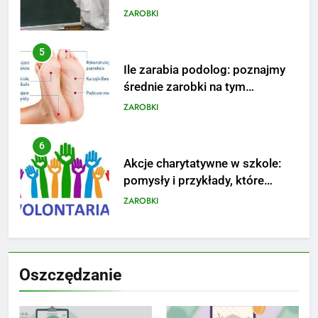
stanowisku
ZAROBKI
6
Akcje charytatywne w szkole:
pomysły i przykłady, które
zainspirują
ZAROBKI
7
Jak przygotować się finansowo
na narodziny dziecka: ile to
kosztuje i jak zaplanować
PORADY
budżet
8
Netflix tagger — czym jest,
Oszczędzanie
opinie i zarobki
PRACA