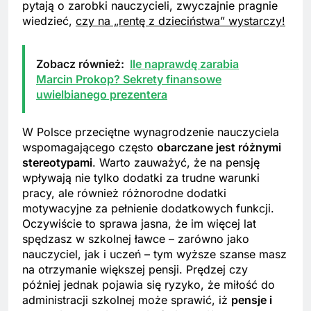
pytają o zarobki nauczycieli, zwyczajnie pragnie
wiedzieć,
czy na „rentę z dzieciństwa” wystarczy!
Zobacz również:
Ile naprawdę zarabia
Marcin Prokop? Sekrety finansowe
uwielbianego prezentera
W Polsce przeciętne wynagrodzenie nauczyciela
wspomagającego często
obarczane jest różnymi
stereotypami
. Warto zauważyć, że na pensję
wpływają nie tylko dodatki za trudne warunki
pracy, ale również różnorodne dodatki
motywacyjne za pełnienie dodatkowych funkcji.
Oczywiście to sprawa jasna, że im więcej lat
spędzasz w szkolnej ławce – zarówno jako
nauczyciel, jak i uczeń – tym wyższe szanse masz
na otrzymanie większej pensji. Prędzej czy
później jednak pojawia się ryzyko, że miłość do
administracji szkolnej może sprawić, iż
pensje i