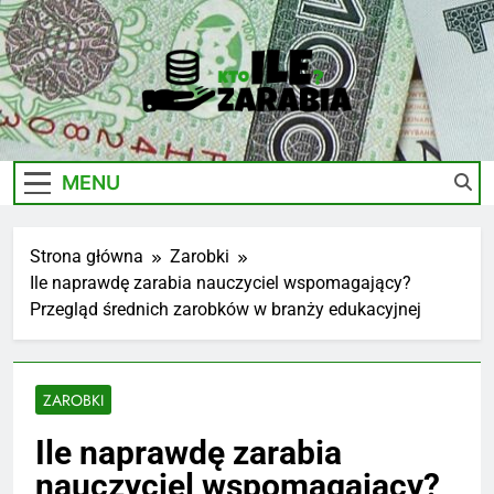
Skip
to
content
Ile-
Zarobki Gwiazd, Ciekawostki I Biznes
Zarabia.edu.pl
MENU
Strona główna
Zarobki
Ile naprawdę zarabia nauczyciel wspomagający?
Przegląd średnich zarobków w branży edukacyjnej
ZAROBKI
Ile naprawdę zarabia
nauczyciel wspomagający?