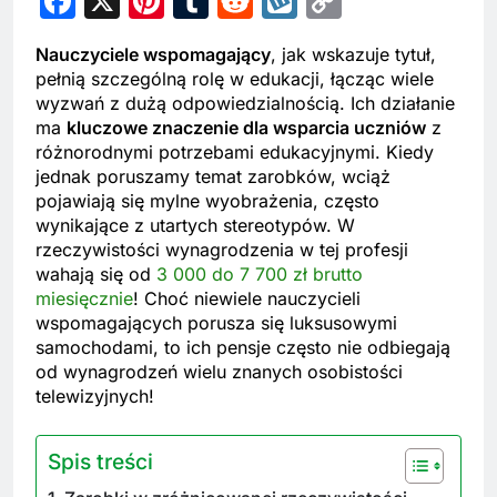
Facebook
X
Pinterest
Tumblr
Reddit
Wykop
Copy
Link
Nauczyciele wspomagający
, jak wskazuje tytuł,
pełnią szczególną rolę w edukacji, łącząc wiele
wyzwań z dużą odpowiedzialnością. Ich działanie
ma
kluczowe znaczenie dla wsparcia uczniów
z
różnorodnymi potrzebami edukacyjnymi. Kiedy
jednak poruszamy temat zarobków, wciąż
pojawiają się mylne wyobrażenia, często
wynikające z utartych stereotypów. W
rzeczywistości wynagrodzenia w tej profesji
wahają się od
3 000 do 7 700 zł brutto
miesięcznie
! Choć niewiele nauczycieli
wspomagających porusza się luksusowymi
samochodami, to ich pensje często nie odbiegają
od wynagrodzeń wielu znanych osobistości
telewizyjnych!
Spis treści