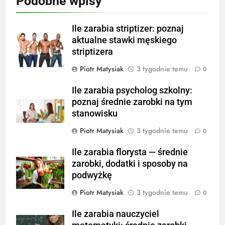
Podobne wpisy
Ile zarabia striptizer: poznaj
aktualne stawki męskiego
striptizera
Piotr Matysiak
3 tygodnie temu
0
Ile zarabia psycholog szkolny:
poznaj średnie zarobki na tym
stanowisku
Piotr Matysiak
3 tygodnie temu
0
Ile zarabia florysta — średnie
zarobki, dodatki i sposoby na
podwyżkę
Piotr Matysiak
3 tygodnie temu
0
Ile zarabia nauczyciel