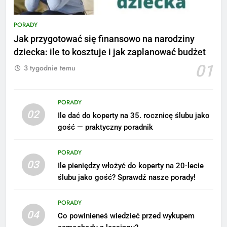
PORADY
Jak przygotować się finansowo na narodziny
dziecka: ile to kosztuje i jak zaplanować budżet
01
3 tygodnie temu
PORADY
02
Ile dać do koperty na 35. rocznicę ślubu jako
5
gość — praktyczny poradnik
Ile zarabia podolog: poznajmy
średnie zarobki na tym
PORADY
stanowisku
ZAROBKI
03
Ile pieniędzy włożyć do koperty na 20-lecie
ślubu jako gość? Sprawdź nasze porady!
6
Akcje charytatywne w szkole:
PORADY
pomysły i przykłady, które
04
Co powinieneś wiedzieć przed wykupem
zainspirują
ZAROBKI