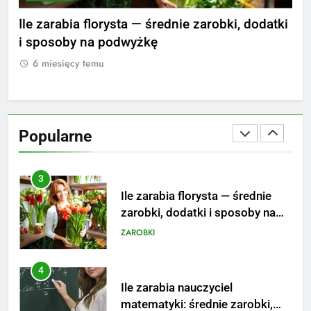
Ile zarabia psycholog szkolny:
nie
Ile zarabia florysta — średnie zarobki, dodatki
Ile
poznaj średnie zarobki na tym
i sposoby na podwyżkę
zar
stanowisku
ZAROBKI
6 miesięcy temu
6
3
Ile zarabia florysta — średnie
zarobki, dodatki i sposoby na
Popularne
podwyżkę
ZAROBKI
4
Ile zarabia nauczyciel
matematyki: średnie zarobki,
dodatki i perspektywy
ZAROBKI
5
Ile zarabia podolog: poznajmy
średnie zarobki na tym