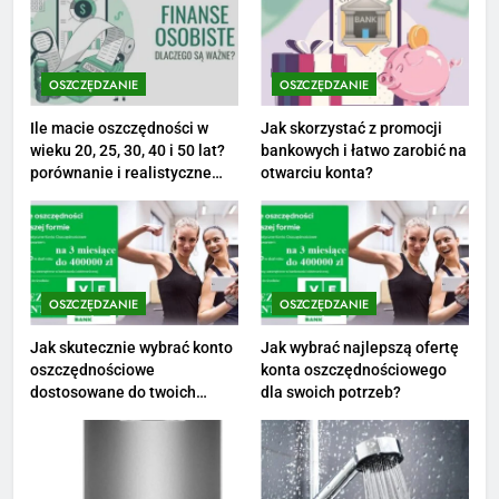
1
Ile zarabia striptizer: poznaj
aktualne stawki męskiego
OSZCZĘDZANIE
OSZCZĘDZANIE
striptizera
ZAROBKI
Ile macie oszczędności w
Jak skorzystać z promocji
wieku 20, 25, 30, 40 i 50 lat?
bankowych i łatwo zarobić na
2
porównanie i realistyczne
otwarciu konta?
cele
Ile zarabia psycholog szkolny:
poznaj średnie zarobki na tym
stanowisku
ZAROBKI
OSZCZĘDZANIE
OSZCZĘDZANIE
3
Ile zarabia florysta — średnie
Jak skutecznie wybrać konto
Jak wybrać najlepszą ofertę
oszczędnościowe
konta oszczędnościowego
zarobki, dodatki i sposoby na
dostosowane do twoich
dla swoich potrzeb?
podwyżkę
ZAROBKI
finansów?
4
Ile zarabia nauczyciel