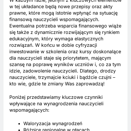
W każdym razie, jednym z kluczowych elementów
w tej układance będą nowe przepisy oraz akty
prawne, które mogą istotnie wpłynąć na sytuację
finansową nauczycieli wspomagających.
Ewentualna potrzeba wsparcia finansowego wiąże
się także z dynamicznie rozwijającym się rynkiem
edukacyjnym, który wymaga elastycznych
rozwiązań. W końcu w dobie cyfryzacji
inwestowanie w szkolenia oraz kursy doskonalące
dla nauczycieli staje się priorytetem, mającym
szansę na poprawę wyników uczniów i, co za tym
idzie, zadowolenie nauczycieli. Dlatego, drodzy
nauczyciele, trzymajcie kciuki i bądźcie czujni –
kto wie, gdzie te zmiany Was zaprowadzą!
Poniżej przedstawiamy kluczowe czynniki
wpływające na wynagrodzenia nauczycieli
wspomagających:
Waloryzacja wynagrodzeń
Różnice regionalne w płacach