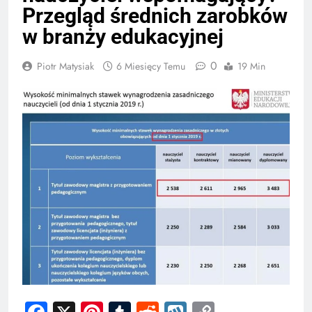
Przegląd średnich zarobków
w branży edukacyjnej
0
Piotr Matysiak
6 Miesięcy Temu
19 Min