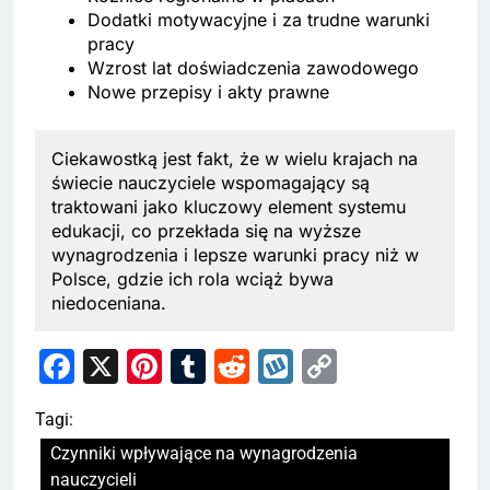
Dodatki motywacyjne i za trudne warunki
pracy
Wzrost lat doświadczenia zawodowego
Nowe przepisy i akty prawne
Ciekawostką jest fakt, że w wielu krajach na
świecie nauczyciele wspomagający są
traktowani jako kluczowy element systemu
edukacji, co przekłada się na wyższe
wynagrodzenia i lepsze warunki pracy niż w
Polsce, gdzie ich rola wciąż bywa
niedoceniana.
Facebook
X
Pinterest
Tumblr
Reddit
Wykop
Copy
Link
Tagi:
Czynniki wpływające na wynagrodzenia
nauczycieli