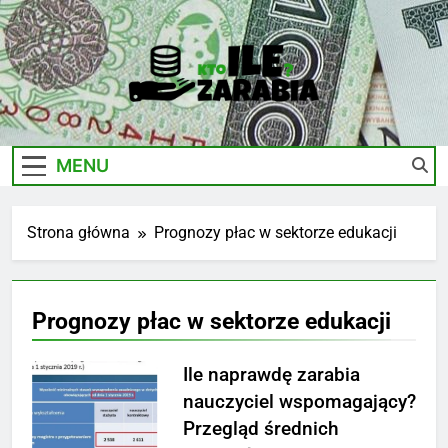
Skip
to
content
Ile-
Zarobki Gwiazd, Ciekawostki I Biznes
Zarabia.edu.pl
MENU
Strona główna
Prognozy płac w sektorze edukacji
Prognozy płac w sektorze edukacji
Ile naprawdę zarabia
nauczyciel wspomagający?
Przegląd średnich