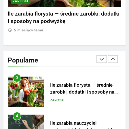
ZAROBKI
Z
1
Ile zarabia striptizer: poznaj
nie
Ile zarabia florysta — średnie zarobki, dodatki
Ile
aktualne stawki męskiego
i sposoby na podwyżkę
zar
striptizera
ZAROBKI
6 miesięcy temu
6
2
Ile zarabia psycholog szkolny:
poznaj średnie zarobki na tym
Popularne
stanowisku
ZAROBKI
3
Ile zarabia florysta — średnie
zarobki, dodatki i sposoby na
podwyżkę
ZAROBKI
4
Ile zarabia nauczyciel