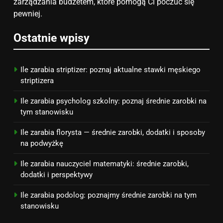
zainspirują
zarządzania budżetem, które pomogą Ci poczuć się
ZAROBKI
pewniej.
7
Ostatnie wpisy
Jak przygotować się finansowo
na narodziny dziecka: ile to
kosztuje i jak zaplanować
PORADY
Ile zarabia striptizer: poznaj aktualne stawki męskiego
budżet
striptizera
8
Ile zarabia psycholog szkolny: poznaj średnie zarobki na
Netflix tagger — czym jest,
tym stanowisku
opinie i zarobki
Ile zarabia florysta — średnie zarobki, dodatki i sposoby
PRACA
na podwyżkę
Ile zarabia nauczyciel matematyki: średnie zarobki,
dodatki i perspektywy
Ile zarabia podolog: poznajmy średnie zarobki na tym
stanowisku