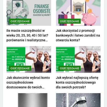
8
Netflix tagger — czym jest,
opinie i zarobki
OSZCZĘDZANIE
OSZCZĘDZANIE
PRACA
Ile macie oszczędności w
Jak skorzystać z promocji
wieku 20, 25, 30, 40 i 50 lat?
bankowych i łatwo zarobić na
1
porównanie i realistyczne
otwarciu konta?
cele
Ile zarabia striptizer: poznaj
aktualne stawki męskiego
striptizera
ZAROBKI
OSZCZĘDZANIE
OSZCZĘDZANIE
2
Ile zarabia psycholog szkolny:
Jak skutecznie wybrać konto
Jak wybrać najlepszą ofertę
oszczędnościowe
konta oszczędnościowego
poznaj średnie zarobki na tym
dostosowane do twoich
dla swoich potrzeb?
stanowisku
ZAROBKI
finansów?
3