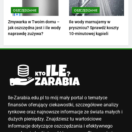
Ile zarabia florysta — średnie
zarobki, dodatki i sposoby na
OSZCZĘDZANIE
OSZCZĘDZANIE
podwyżkę
ZAROBKI
Zmywarka w Twoim domu –
Ile wody marnujemy w
jak oszczędna jest i ile wody
prysznicu? Sprawdź koszty
4
naprawdę zużywa?
10-minutowej kąpieli
Ile zarabia nauczyciel
matematyki: średnie zarobki,
dodatki i perspektywy
ZAROBKI
5
Ile zarabia podolog: poznajmy
średnie zarobki na tym
stanowisku
ZAROBKI
Ile-Zarabia.edu.pl to mój mały portal o tematyce
finansów oferujący ciekawostki, szczegółowe analizy
6
rynkowe oraz najnowsze informacje ze świata małych i
Akcje charytatywne w szkole:
dużych pieniędzy. Znajdziesz tu wartościowe
pomysły i przykłady, które
informacje dotyczące oszczędzania i efektywnego