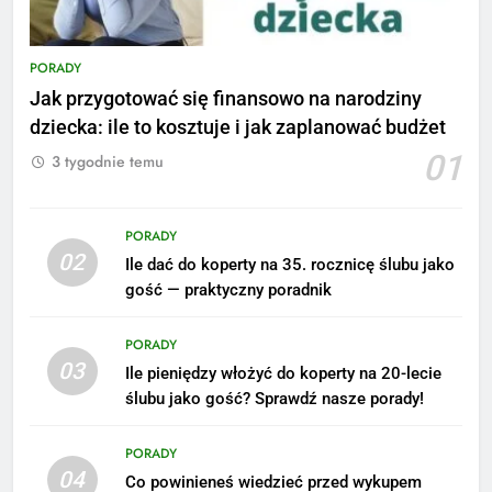
PORADY
Jak przygotować się finansowo na narodziny
dziecka: ile to kosztuje i jak zaplanować budżet
01
3 tygodnie temu
PORADY
02
Ile dać do koperty na 35. rocznicę ślubu jako
gość — praktyczny poradnik
PORADY
03
Ile pieniędzy włożyć do koperty na 20-lecie
ślubu jako gość? Sprawdź nasze porady!
5
Ile zarabia podolog: poznajmy
PORADY
średnie zarobki na tym
04
Co powinieneś wiedzieć przed wykupem
stanowisku