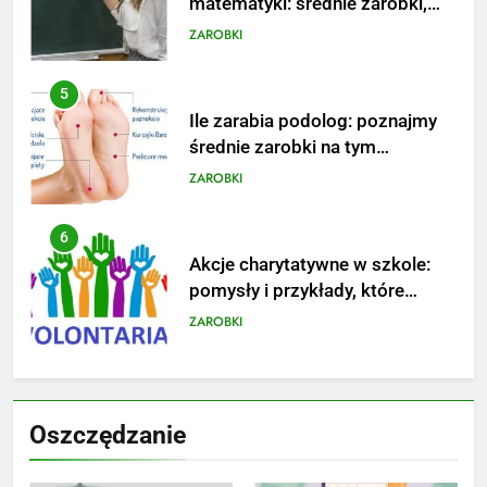
matematyki: średnie zarobki,
dodatki i perspektywy
ZAROBKI
5
Ile zarabia podolog: poznajmy
średnie zarobki na tym
stanowisku
ZAROBKI
6
Akcje charytatywne w szkole:
pomysły i przykłady, które
zainspirują
ZAROBKI
7
Jak przygotować się finansowo
Oszczędzanie
na narodziny dziecka: ile to
kosztuje i jak zaplanować
PORADY
budżet