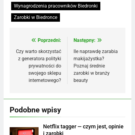
Wynagrodzenia pracowników Biedronki
Zarobki w Biedronce
Poprzedni:
Następny:
Nawigacja
wpisu
Czy warto skorzystać
Ile naprawdę zarabia
z generatora polityki
makijażystka?
prywatności do
Poznaj średnie
swojego sklepu
zarobki w branży
internetowego?
beauty
Podobne wpisy
Netflix tagger — czym jest, opinie
i zarobki