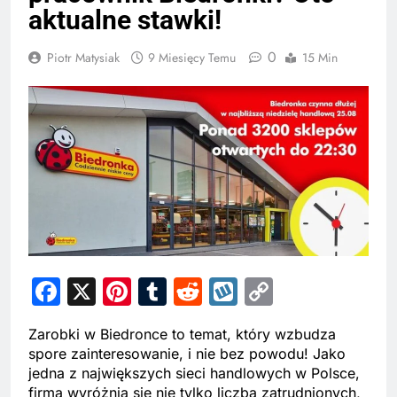
aktualne stawki!
0
Piotr Matysiak
9 Miesięcy Temu
15 Min
Facebook
X
Pinterest
Tumblr
Reddit
Wykop
Copy
Link
Zarobki w Biedronce to temat, który wzbudza
spore zainteresowanie, i nie bez powodu! Jako
jedna z największych sieci handlowych w Polsce,
firma wyróżnia się nie tylko liczbą zatrudnionych,