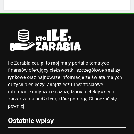
Ile zarabia podolog: poznajmy
średnie zarobki na tym
stanowisku
ZAROBKI
6
Akcje charytatywne w szkole:
pomysły i przykłady, które
zainspirują
ZAROBKI
Ile-Zarabia.edu.pl to mój mały portal o tematyce
finansów oferujący ciekawostki, szczegółowe analizy
7
rynkowe oraz najnowsze informacje ze świata małych i
Jak przygotować się finansowo
dużych pieniędzy. Znajdziesz tu wartościowe
na narodziny dziecka: ile to
informacje dotyczące oszczędzania i efektywnego
kosztuje i jak zaplanować
zarządzania budżetem, które pomogą Ci poczuć się
PORADY
budżet
pewniej.
8
Ostatnie wpisy
Netflix tagger — czym jest,
opinie i zarobki