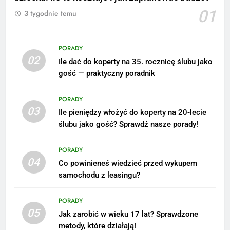
01
3 tygodnie temu
PORADY
02
Ile dać do koperty na 35. rocznicę ślubu jako
5
gość — praktyczny poradnik
Ile zarabia podolog: poznajmy
średnie zarobki na tym
PORADY
stanowisku
ZAROBKI
03
Ile pieniędzy włożyć do koperty na 20-lecie
ślubu jako gość? Sprawdź nasze porady!
6
Akcje charytatywne w szkole:
PORADY
pomysły i przykłady, które
04
Co powinieneś wiedzieć przed wykupem
zainspirują
ZAROBKI
samochodu z leasingu?
7
PORADY
Jak przygotować się finansowo
05
Jak zarobić w wieku 17 lat? Sprawdzone
na narodziny dziecka: ile to
metody, które działają!