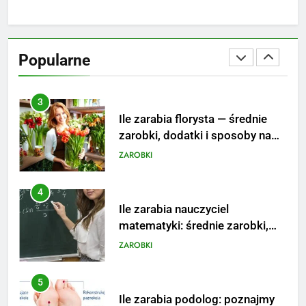
3
Ile zarabia florysta — średnie
zarobki, dodatki i sposoby na
Popularne
podwyżkę
ZAROBKI
4
Ile zarabia nauczyciel
matematyki: średnie zarobki,
dodatki i perspektywy
ZAROBKI
5
Ile zarabia podolog: poznajmy
średnie zarobki na tym
stanowisku
ZAROBKI
6
Akcje charytatywne w szkole: