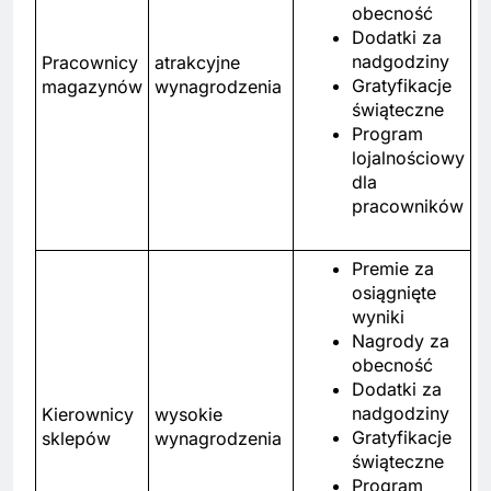
obecność
Dodatki za
nadgodziny
Pracownicy
atrakcyjne
Gratyfikacje
magazynów
wynagrodzenia
świąteczne
Program
lojalnościowy
dla
pracowników
Premie za
osiągnięte
wyniki
Nagrody za
obecność
Dodatki za
nadgodziny
Kierownicy
wysokie
Gratyfikacje
sklepów
wynagrodzenia
świąteczne
Program