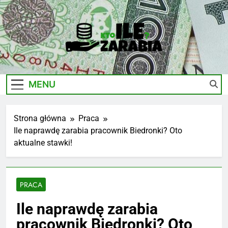
Skip
to
content
Ile-
Zarobki Gwiazd, Ciekawostki I Biznes
Zarabia.edu.pl
MENU
Strona główna
Praca
Ile naprawdę zarabia pracownik Biedronki? Oto
aktualne stawki!
PRACA
Ile naprawdę zarabia
pracownik Biedronki? Oto