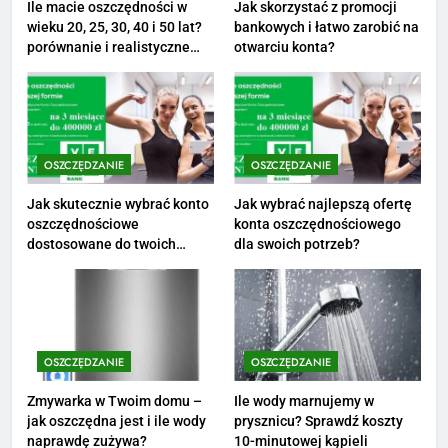
Ile macie oszczędności w
Jak skorzystać z promocji
wieku 20, 25, 30, 40 i 50 lat?
bankowych i łatwo zarobić na
2
porównanie i realistyczne
otwarciu konta?
cele
Ile zarabia psycholog szkolny:
poznaj średnie zarobki na tym
stanowisku
ZAROBKI
OSZCZĘDZANIE
OSZCZĘDZANIE
3
Ile zarabia florysta — średnie
Jak skutecznie wybrać konto
Jak wybrać najlepszą ofertę
oszczędnościowe
konta oszczędnościowego
zarobki, dodatki i sposoby na
dostosowane do twoich
dla swoich potrzeb?
podwyżkę
ZAROBKI
finansów?
4
Ile zarabia nauczyciel
matematyki: średnie zarobki,
OSZCZĘDZANIE
OSZCZĘDZANIE
dodatki i perspektywy
ZAROBKI
Zmywarka w Twoim domu –
Ile wody marnujemy w
jak oszczędna jest i ile wody
prysznicu? Sprawdź koszty
5
naprawdę zużywa?
10-minutowej kąpieli