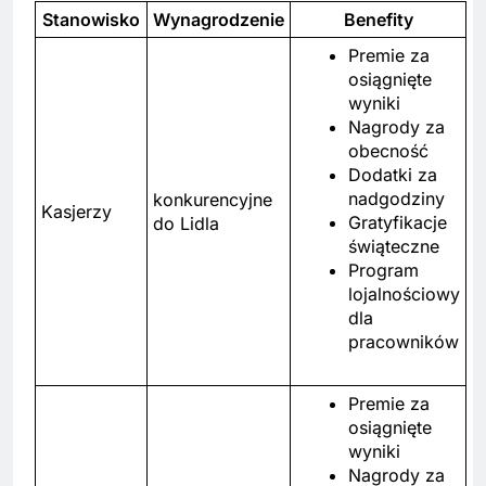
Stanowisko
Wynagrodzenie
Benefity
Premie za
osiągnięte
wyniki
Nagrody za
obecność
Dodatki za
nadgodziny
konkurencyjne
Kasjerzy
Gratyfikacje
do Lidla
świąteczne
Program
lojalnościowy
dla
pracowników
Premie za
osiągnięte
wyniki
Nagrody za