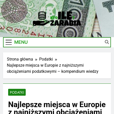
Skip
to
content
Ile-
Zarobki Gwiazd, Ciekawostki I Biznes
Zarabia.edu.pl
MENU
Strona główna
Podatki
Najlepsze miejsca w Europie z najniższymi
obciążeniami podatkowymi – kompendium wiedzy
PODATKI
Najlepsze miejsca w Europie
z najniższymi obciążeniami