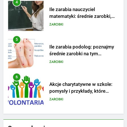
5
Ile zarabia podolog: poznajmy
średnie zarobki na tym
stanowisku
ZAROBKI
6
Akcje charytatywne w szkole:
pomysły i przykłady, które
zainspirują
ZAROBKI
7
Jak przygotować się finansowo
na narodziny dziecka: ile to
kosztuje i jak zaplanować
PORADY
budżet
8