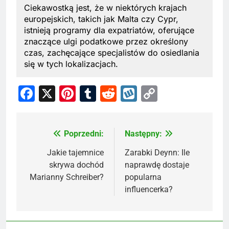
Ciekawostką jest, że w niektórych krajach
europejskich, takich jak Malta czy Cypr,
istnieją programy dla expatriatów, oferujące
znaczące ulgi podatkowe przez określony
czas, zachęcające specjalistów do osiedlania
się w tych lokalizacjach.
Facebook
X
Pinterest
Tumblr
Reddit
Wykop
Copy
Link
Poprzedni:
Następny:
Nawigacja
wpisu
Jakie tajemnice
Zarabki Deynn: Ile
skrywa dochód
naprawdę dostaje
Marianny Schreiber?
popularna
influencerka?