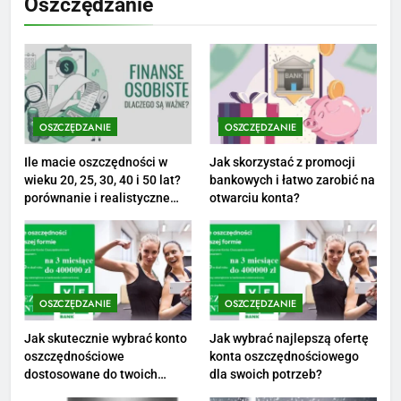
Oszczędzanie
Netflix tagger — czym jest,
opinie i zarobki
PRACA
1
Ile zarabia striptizer: poznaj
OSZCZĘDZANIE
OSZCZĘDZANIE
aktualne stawki męskiego
Ile macie oszczędności w
Jak skorzystać z promocji
striptizera
ZAROBKI
wieku 20, 25, 30, 40 i 50 lat?
bankowych i łatwo zarobić na
porównanie i realistyczne
otwarciu konta?
cele
2
Ile zarabia psycholog szkolny:
poznaj średnie zarobki na tym
stanowisku
ZAROBKI
OSZCZĘDZANIE
OSZCZĘDZANIE
3
Jak skutecznie wybrać konto
Jak wybrać najlepszą ofertę
oszczędnościowe
konta oszczędnościowego
Ile zarabia florysta — średnie
dostosowane do twoich
dla swoich potrzeb?
zarobki, dodatki i sposoby na
finansów?