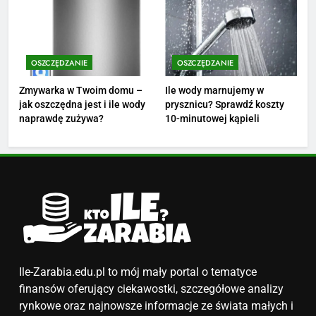
podwyżkę
ZAROBKI
4
Ile zarabia nauczyciel
OSZCZĘDZANIE
OSZCZĘDZANIE
matematyki: średnie zarobki,
Zmywarka w Twoim domu –
Ile wody marnujemy w
dodatki i perspektywy
ZAROBKI
jak oszczędna jest i ile wody
prysznicu? Sprawdź koszty
naprawdę zużywa?
10-minutowej kąpieli
5
Ile zarabia podolog: poznajmy
średnie zarobki na tym
stanowisku
ZAROBKI
6
Akcje charytatywne w szkole:
pomysły i przykłady, które
Ile-Zarabia.edu.pl to mój mały portal o tematyce
zainspirują
ZAROBKI
finansów oferujący ciekawostki, szczegółowe analizy
rynkowe oraz najnowsze informacje ze świata małych i