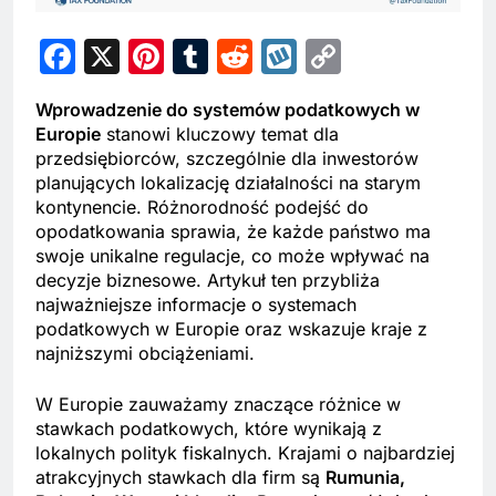
Facebook
X
Pinterest
Tumblr
Reddit
Wykop
Copy
Link
Wprowadzenie do systemów podatkowych w
Europie
stanowi kluczowy temat dla
przedsiębiorców, szczególnie dla inwestorów
planujących lokalizację działalności na starym
kontynencie. Różnorodność podejść do
opodatkowania sprawia, że każde państwo ma
swoje unikalne regulacje, co może wpływać na
decyzje biznesowe. Artykuł ten przybliża
najważniejsze informacje o systemach
podatkowych w Europie oraz wskazuje kraje z
najniższymi obciążeniami.
W Europie zauważamy znaczące różnice w
stawkach podatkowych, które wynikają z
lokalnych polityk fiskalnych. Krajami o najbardziej
atrakcyjnych stawkach dla firm są
Rumunia,