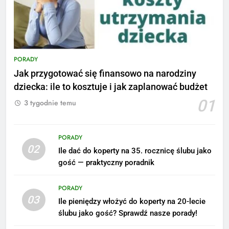
PORADY
Jak przygotować się finansowo na narodziny
dziecka: ile to kosztuje i jak zaplanować budżet
01
3 tygodnie temu
PORADY
02
Ile dać do koperty na 35. rocznicę ślubu jako
gość — praktyczny poradnik
5
Ile zarabia podolog: poznajmy
PORADY
średnie zarobki na tym
03
Ile pieniędzy włożyć do koperty na 20-lecie
stanowisku
ZAROBKI
ślubu jako gość? Sprawdź nasze porady!