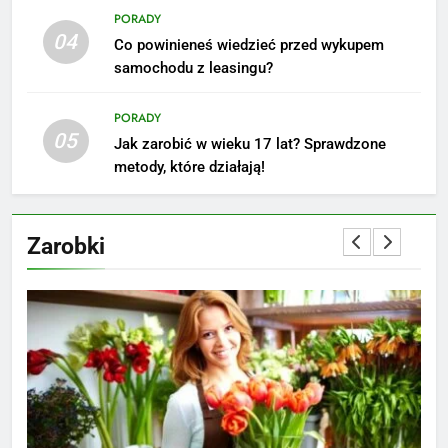
6
PORADY
Akcje charytatywne w szkole:
04
Co powinieneś wiedzieć przed wykupem
pomysły i przykłady, które
samochodu z leasingu?
zainspirują
ZAROBKI
PORADY
7
05
Jak zarobić w wieku 17 lat? Sprawdzone
Jak przygotować się finansowo
metody, które działają!
na narodziny dziecka: ile to
kosztuje i jak zaplanować
PORADY
budżet
Zarobki
8
Netflix tagger — czym jest,
opinie i zarobki
PRACA
1
Ile zarabia striptizer: poznaj