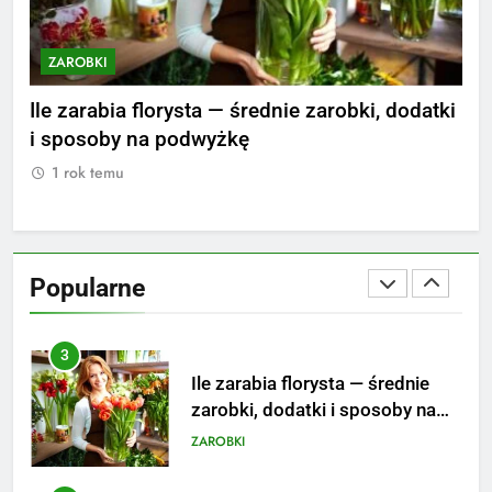
aktualne stawki męskiego
striptizera
ZAROBKI
ZAROBKI
Z
2
nie
Ile zarabia florysta — średnie zarobki, dodatki
Ile
Ile zarabia psycholog szkolny:
i sposoby na podwyżkę
zar
poznaj średnie zarobki na tym
1 rok temu
1
stanowisku
ZAROBKI
3
Ile zarabia florysta — średnie
Popularne
zarobki, dodatki i sposoby na
podwyżkę
ZAROBKI
4
Ile zarabia nauczyciel
matematyki: średnie zarobki,
dodatki i perspektywy
ZAROBKI