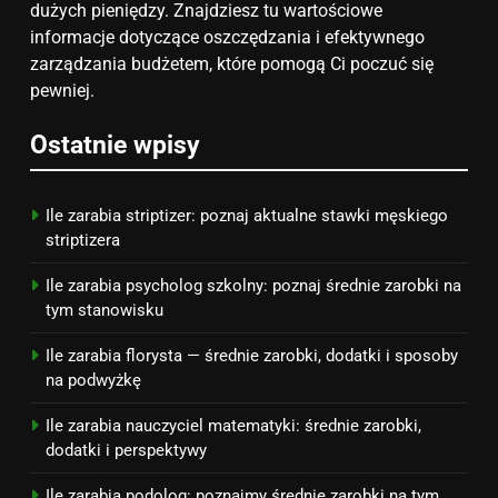
dużych pieniędzy. Znajdziesz tu wartościowe
7
informacje dotyczące oszczędzania i efektywnego
Jak przygotować się finansowo
zarządzania budżetem, które pomogą Ci poczuć się
na narodziny dziecka: ile to
pewniej.
kosztuje i jak zaplanować
PORADY
budżet
Ostatnie wpisy
8
Netflix tagger — czym jest,
opinie i zarobki
Ile zarabia striptizer: poznaj aktualne stawki męskiego
striptizera
PRACA
Ile zarabia psycholog szkolny: poznaj średnie zarobki na
tym stanowisku
Ile zarabia florysta — średnie zarobki, dodatki i sposoby
na podwyżkę
Ile zarabia nauczyciel matematyki: średnie zarobki,
dodatki i perspektywy
Ile zarabia podolog: poznajmy średnie zarobki na tym