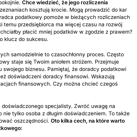
pokojnie.
Chce wiedzieć, że jego rozliczenia
zeznaniach kosztują krocie. Mogą prowadzić do kar
radca podatkowy pomoże w bieżących rozliczeniach
ęki temu przedsiębiorca ma więcej czasu na rozwój
ie chciałby płacić mniej podatków w zgodzie z prawem?
o klucz do sukcesu.
ych samodzielnie to czasochłonny proces. Często
owy staje się Twoim aniołem stróżem. Przejmuje
u swojego biznesu. Pamiętaj, że doradcy podatkowi
wnież doświadczeni doradcy finansowi. Wskazują
tuacjach finansowych. Czy można chcieć czegoś
 doświadczonego specjalisty. Zwróć uwagę na
o nie tylko osoba z długim doświadczeniem. To także
izować oszczędności.
Oto kilka cech, na które warto
tkowego: