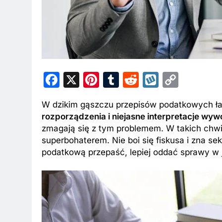
Facebook
X
Pinterest
Tumblr
Reddit
Wykop
Copy
Link
W dzikim gąszczu przepisów podatkowych ła
rozporządzenia i niejasne interpretacje wywo
zmagają się z tym problemem. W takich chw
superbohaterem. Nie boi się fiskusa i zna s
podatkową przepaść, lepiej oddać sprawy w 