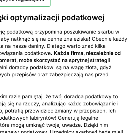
ki optymalizacji podatkowej
cję podatkową przypomina poszukiwanie skarbu w
 aby natknąć się na cenne znaleziska! Obecnie każdy
ka na nasze daniny. Dlatego warto znać kilka
bowiązania podatkowe.
Każda firma, niezależnie od
omerat, może skorzystać na sprytnej strategii
alni doradcy podatkowi są na wagę złota, gdyż
ych przepisów oraz zabezpieczają nas przed
im razie pamiętaj, że twój doradca podatkowy to
nają się na rzeczy, analizując każde zobowiązanie i
, potrafią przewidzieć zmiany w przepisach. Ich
odatkowych labiryntów! Generują legalne
 które mogą umknąć twojej uwadze. Dzięki nim
 manewr podatkowy. Urzędnicy skarbowi będą mieli