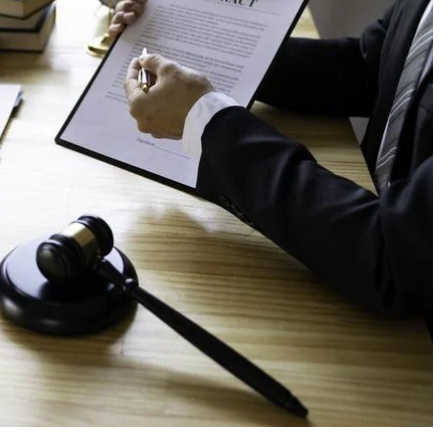
ZAROBKI
er: poznaj aktualne
Ile zarabia psycholog szkolny: po
iptizera
średnie zarobki na tym stanowis
1 Rok Temu