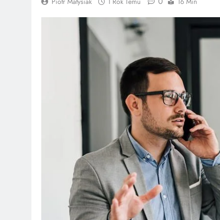
0
Piotr Matysiak
1 Rok Temu
16 Min