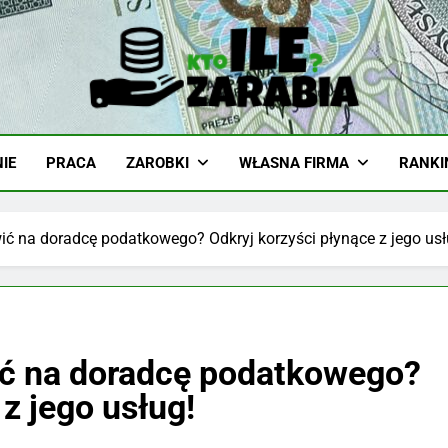
-Zarabia.edu.pl
iazd, Ciekawostki I Biznes
IE
PRACA
ZAROBKI
WŁASNA FIRMA
RANKI
ć na doradcę podatkowego? Odkryj korzyści płynące z jego usł
ić na doradcę podatkowego?
z jego usług!