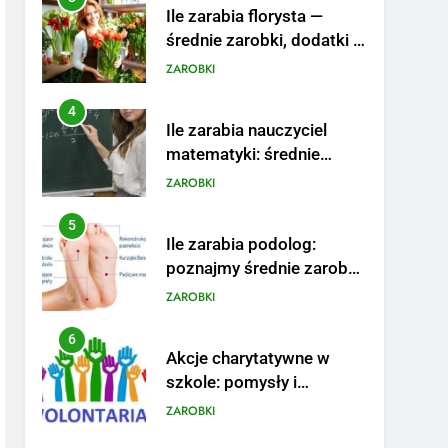
Ile zarabia florysta —
średnie zarobki, dodatki i
sposoby na podwyżkę
ZAROBKI
4
Ile zarabia nauczyciel
matematyki: średnie
zarobki, dodatki i
ZAROBKI
perspektywy
5
Ile zarabia podolog:
poznajmy średnie zarobki
na tym stanowisku
ZAROBKI
6
Akcje charytatywne w
szkole: pomysły i
przykłady, które
ZAROBKI
zainspirują