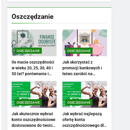
7
Jak przygotować się
finansowo na narodziny
Oszczędzanie
dziecka: ile to kosztuje i
PORADY
jak zaplanować budżet
8
Netflix tagger — czym
jest, opinie i zarobki
OSZCZĘDZANIE
OSZCZĘDZANIE
PRACA
Ile macie oszczędności
Jak skorzystać z
1
w wieku 20, 25, 30, 40 i
promocji bankowych i
Ile zarabia striptizer:
50 lat? porównanie i
łatwo zarobić na
realistyczne cele
otwarciu konta?
poznaj aktualne stawki
męskiego striptizera
ZAROBKI
2
OSZCZĘDZANIE
OSZCZĘDZANIE
Ile zarabia psycholog
szkolny: poznaj średnie
Jak skutecznie wybrać
Jak wybrać najlepszą
konto oszczędnościowe
ofertę konta
zarobki na tym
ZAROBKI
dostosowane do twoich
oszczędnościowego dla
stanowisku