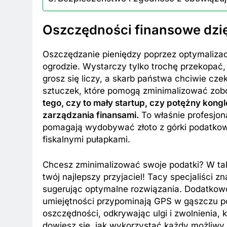
Oszczędności finansowe dzię
Oszczędzanie pieniędzy poprzez optymaliza
ogrodzie. Wystarczy tylko trochę przekopać,
grosz się liczy, a skarb państwa chciwie cze
sztuczek, które pomogą zminimalizować zo
tego, czy to mały startup, czy potężny kongl
zarządzania finansami.
To właśnie profesjon
pomagają wydobywać złoto z górki podatkow
fiskalnymi pułapkami.
Chcesz zminimalizować swoje podatki? W tak
twój najlepszy przyjaciel! Tacy specjaliści z
sugerując optymalne rozwiązania. Dodatkowo
umiejętności przypominają GPS w gąszczu p
oszczędności, odkrywając ulgi i zwolnienia,
dowiesz się, jak wykorzystać każdy możliwy