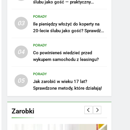
ślubu jako gość — praktyczny
poradnik
PORADY
03
Ile pieniędzy włożyć do koperty na
20-lecie ślubu jako gość? Sprawdź
nasze porady!
PORADY
04
Co powinieneś wiedzieć przed
wykupem samochodu z leasingu?
5
Ile zarabia podolog:
poznajmy średnie zarobki
PORADY
05
na tym stanowisku
ZAROBKI
Jak zarobić w wieku 17 lat?
Sprawdzone metody, które działają!
6
Akcje charytatywne w
szkole: pomysły i
Zarobki
przykłady, które
ZAROBKI
zainspirują
7