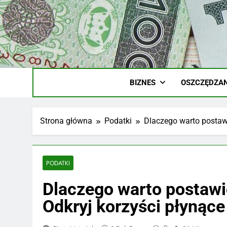
Skip
to
content
Ile
Zarobki Gw
BIZNES
OSZCZĘDZAN
Strona główna
Podatki
Dlaczego warto postawi
PODATKI
Dlaczego warto postaw
Odkryj korzyści płynące 