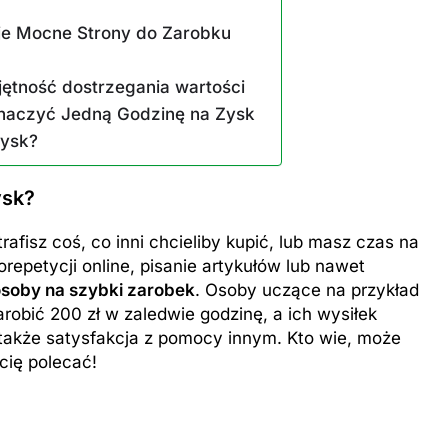
oje Mocne Strony do Zarobku
ętność dostrzegania wartości
naczyć Jedną Godzinę na Zysk
zysk?
ysk?
fisz coś, co inni chcieliby kupić, lub masz czas na
epetycji online, pisanie artykułów lub nawet
osoby na szybki zarobek
. Osoby uczące na przykład
bić 200 zł w zaledwie godzinę, a ich wysiłek
 także satysfakcja z pomocy innym. Kto wie, może
cię polecać!