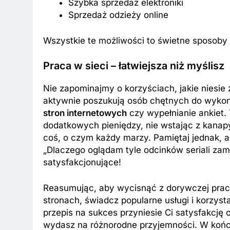
Szybka sprzedaż elektroniki
Sprzedaż odzieży online
Wszystkie te możliwości to świetne sposob
Praca w sieci – łatwiejsza niż myślisz
Nie zapominajmy o korzyściach, jakie niesie z
aktywnie poszukują osób chętnych do wykona
stron internetowych
czy wypełnianie ankiet.
dodatkowych pieniędzy, nie wstając z kanapy
coś, o czym każdy marzy. Pamiętaj jednak, a
„Dlaczego oglądam tyle odcinków seriali zam
satysfakcjonujące!
Reasumując, aby wycisnąć z dorywczej pracy
stronach, świadcz popularne usługi i korzys
przepis na sukces przyniesie Ci satysfakcję
wydasz na różnorodne przyjemności. W końcu