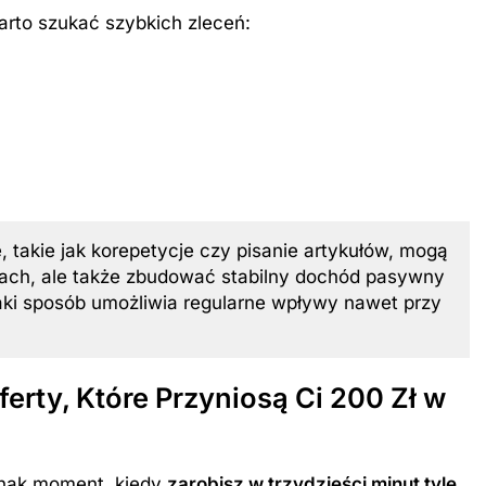
arto szukać szybkich zleceń:
, takie jak korepetycje czy pisanie artykułów, mogą
niach, ale także zbudować stabilny dochód pasywny
aki sposób umożliwia regularne wpływy nawet przy
erty, Które Przyniosą Ci 200 Zł w
ednak moment, kiedy
zarobisz w trzydzieści minut tyle
,