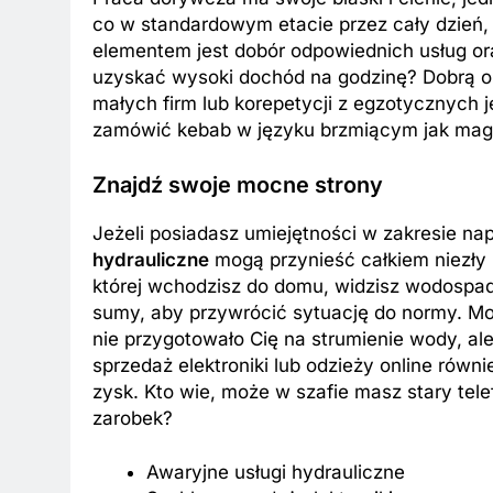
co w standardowym etacie przez cały dzień,
elementem jest dobór odpowiednich usług or
uzyskać wysoki dochód na godzinę? Dobrą opc
małych firm lub korepetycji z egzotycznych 
zamówić kebab w języku brzmiącym jak magi
Znajdź swoje mocne strony
Jeżeli posiadasz umiejętności w zakresie n
hydrauliczne
mogą przynieść całkiem niezły 
której wchodzisz do domu, widzisz wodospad z
sumy, aby przywrócić sytuację do normy. Mo
nie przygotowało Cię na strumienie wody, al
sprzedaż elektroniki lub odzieży online rów
zysk. Kto wie, może w szafie masz stary telefo
zarobek?
Awaryjne usługi hydrauliczne