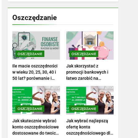
7
Jak przygotować się
finansowo na narodziny
Oszczędzanie
dziecka: ile to kosztuje i
PORADY
jak zaplanować budżet
8
Netflix tagger — czym
jest, opinie i zarobki
OSZCZĘDZANIE
OSZCZĘDZANIE
PRACA
Ile macie oszczędności
Jak skorzystać z
1
w wieku 20, 25, 30, 40 i
promocji bankowych i
Ile zarabia striptizer:
50 lat? porównanie i
łatwo zarobić na
realistyczne cele
otwarciu konta?
poznaj aktualne stawki
męskiego striptizera
ZAROBKI
2
OSZCZĘDZANIE
OSZCZĘDZANIE
Ile zarabia psycholog
szkolny: poznaj średnie
Jak skutecznie wybrać
Jak wybrać najlepszą
konto oszczędnościowe
ofertę konta
zarobki na tym
ZAROBKI
dostosowane do twoich
oszczędnościowego dla
stanowisku