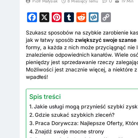
0
Piotr Matysiak
8 Miesięcy Temu
19 Min
Facebook
X
Pinterest
Tumblr
Reddit
Wykop
Copy
Link
Szukasz sposobów na szybkie zarobienie kasy 
jak w łatwy sposób
zwiększyć swoje szanse
formy, a każda z nich może przyciągnąć ni
znalezienie odpowiednich kanałów. Wiele o
pieniędzy jest sprzedawanie rzeczy zalegając
Możliwości jest znacznie więcej, a niektóre z 
wpadłeś!
Spis treści
Jakie usługi mogą przynieść szybki zysk
Gdzie szukać szybkich zleceń?
Praca Dorywcza: Najlepsze Oferty, Któr
Znajdź swoje mocne strony