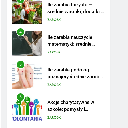
Ile zarabia florysta —
średnie zarobki, dodatki i
sposoby na podwyżkę
ZAROBKI
4
Ile zarabia nauczyciel
matematyki: średnie
zarobki, dodatki i
ZAROBKI
perspektywy
5
Ile zarabia podolog:
poznajmy średnie zarobki
na tym stanowisku
ZAROBKI
6
Akcje charytatywne w
szkole: pomysły i
przykłady, które
ZAROBKI
zainspirują