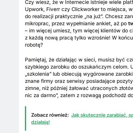
Czy wiesz, że w Internecie istnieje wiele pla
Upwork, Fiverr czy Clickworker to miejsca, 
do realizacji praktycznie „na już”. Chcesz z
mikroprac, przez wypełnianie ankiet, aż po
t
– im więcej umiesz, tym więcej klientów do cie
z każdą nową pracą tylko wzrośnie! W końcu,
robotę?
BKI
ZAROBKI
 są aktualne zarobki wójtów?
Ile zarabia striptiz
Pamiętaj, że działając w sieci, musisz być c
dź stawki na tym stanowisku!
stawki męskiego str
szybkiego zarobku do oszukańczym celom. Un
„szkolenia” lub obiecują wygórowane zarobk
esięcy Temu
8 Miesięcy Temu
znane firmy oraz serwisy posiadające pozyty
zimne, niż później żałować utraconych złotó
nic za darmo”, zatem z rozwagą podchodź d
Zobacz również:
Jak skutecznie zarabiać, 
działają!