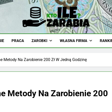
-Zarabia.edu.pl
iazd, Ciekawostki I Biznes
IE
PRACA
ZAROBKI
WŁASNA FIRMA
RANKI
e Metody Na Zarobienie 200 Zł W Jedną Godzinę
ne Metody Na Zarobienie 200