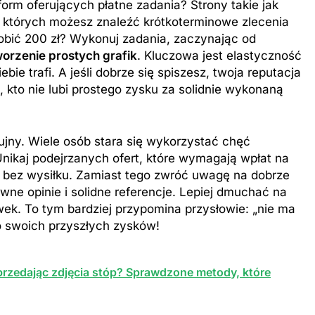
tform oferujących płatne zadania? Strony takie jak
w których możesz znaleźć krótkoterminowe zlecenia
arobić 200 zł? Wykonuj zadania, zaczynając od
worzenie prostych grafik
. Kluczowa jest elastyczność
bie trafi. A jeśli dobrze się spiszesz, twoja reputacja
 kto nie lubi prostego zysku za solidnie wykonaną
ZAROBKI
er: poznaj aktualne
Ile zarabia psycholog szkolny: po
zujny. Wiele osób stara się wykorzystać chęć
iptizera
średnie zarobki na tym stanowis
ikaj podejrzanych ofert, które wymagają wpłat na
i bez wysiłku. Zamiast tego zwróć uwagę na dobrze
8 Miesięcy Temu
wne opinie i solidne referencje. Lepiej dmuchać na
wek. To tym bardziej przypomina przysłowie: „nie ma
o swoich przyszłych zysków!
sprzedając zdjęcia stóp? Sprawdzone metody, które