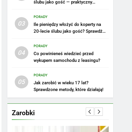
ślubu jako gość — praktyczny
poradnik
PORADY
03
Ile pieniędzy włożyć do koperty na
20-lecie ślubu jako gość? Sprawdź
nasze porady!
PORADY
04
Co powinieneś wiedzieć przed
wykupem samochodu z leasingu?
5
Ile zarabia podolog:
poznajmy średnie zarobki
PORADY
05
na tym stanowisku
ZAROBKI
Jak zarobić w wieku 17 lat?
Sprawdzone metody, które działają!
6
Akcje charytatywne w
szkole: pomysły i
Zarobki
przykłady, które
ZAROBKI
zainspirują
7