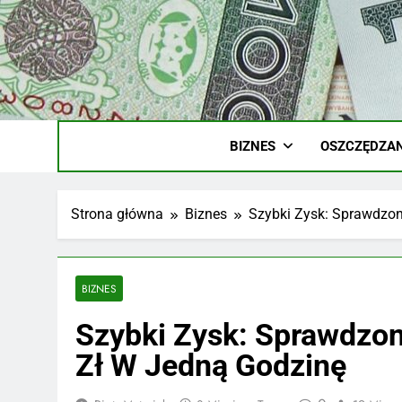
Skip
to
content
Ile
Zarobki Gw
BIZNES
OSZCZĘDZAN
Strona główna
Biznes
Szybki Zysk: Sprawdzon
BIZNES
Szybki Zysk: Sprawdzo
Zł W Jedną Godzinę