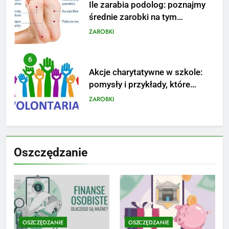
Ile zarabia podolog: poznajmy
średnie zarobki na tym
stanowisku
ZAROBKI
6
Akcje charytatywne w szkole:
pomysły i przykłady, które
zainspirują
ZAROBKI
7
Jak przygotować się finansowo
Oszczędzanie
na narodziny dziecka: ile to
kosztuje i jak zaplanować
PORADY
budżet
8
Netflix tagger — czym jest,
opinie i zarobki
OSZCZĘDZANIE
OSZCZĘDZANIE