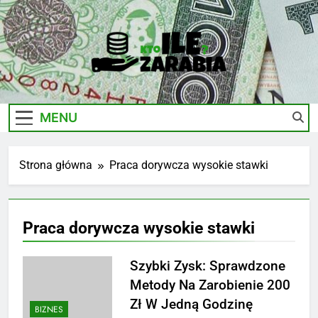
Skip
to
content
Ile-
Zarobki Gwiazd, Ciekawostki I Biznes
Zarabia.edu.pl
MENU
Strona główna
Praca dorywcza wysokie stawki
Praca dorywcza wysokie stawki
Szybki Zysk: Sprawdzone
Metody Na Zarobienie 200
Zł W Jedną Godzinę
BIZNES