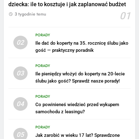
dziecka: ile to kosztuje i jak zaplanować budżet
01
3 tygodnie temu
PORADY
02
Ile dać do koperty na 35. rocznicę ślubu jako
gość — praktyczny poradnik
PORADY
03
Ile pieniędzy włożyć do koperty na 20-lecie
ślubu jako gość? Sprawdź nasze porady!
5
Ile zarabia podolog: poznajmy
PORADY
średnie zarobki na tym
04
Co powinieneś wiedzieć przed wykupem
stanowisku
ZAROBKI
samochodu z leasingu?
6
PORADY
Akcje charytatywne w szkole:
05
Jak zarobić w wieku 17 lat? Sprawdzone