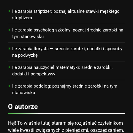
na narodziny dziecka: ile to
kosztuje i jak zaplanować
PORADY
Ile zarabia striptizer: poznaj aktualne stawki męskiego
budżet
striptizera
8
Ile zarabia psycholog szkolny: poznaj średnie zarobki na
Netflix tagger — czym jest,
tym stanowisku
opinie i zarobki
Ile zarabia florysta — średnie zarobki, dodatki i sposoby
PRACA
na podwyżkę
Ile zarabia nauczyciel matematyki: średnie zarobki,
dodatki i perspektywy
Ile zarabia podolog: poznajmy średnie zarobki na tym
stanowisku
O autorze
Hej! To właśnie tutaj staram się rozjaśniać czytelnikom
wiele kwestii związanych z pieniędzmi, oszczędzaniem,