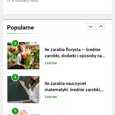
8 miesięcy temu
8
2
Ile zarabia psycholog szkolny:
poznaj średnie zarobki na tym
Popularne
stanowisku
ZAROBKI
3
Ile zarabia florysta — średnie
zarobki, dodatki i sposoby na
podwyżkę
ZAROBKI
4
Ile zarabia nauczyciel
matematyki: średnie zarobki,
dodatki i perspektywy
ZAROBKI
5