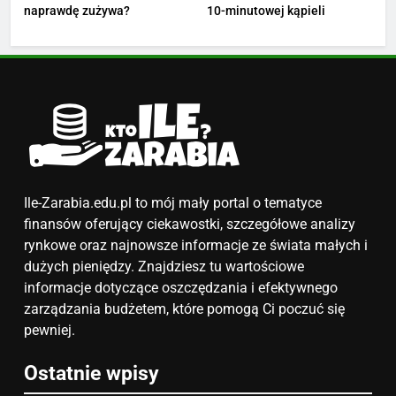
4
naprawdę zużywa?
10-minutowej kąpieli
Ile zarabia nauczyciel
matematyki: średnie zarobki,
dodatki i perspektywy
ZAROBKI
5
Ile zarabia podolog: poznajmy
średnie zarobki na tym
stanowisku
ZAROBKI
Ile-Zarabia.edu.pl to mój mały portal o tematyce
finansów oferujący ciekawostki, szczegółowe analizy
6
rynkowe oraz najnowsze informacje ze świata małych i
Akcje charytatywne w szkole:
dużych pieniędzy. Znajdziesz tu wartościowe
pomysły i przykłady, które
informacje dotyczące oszczędzania i efektywnego
zainspirują
zarządzania budżetem, które pomogą Ci poczuć się
ZAROBKI
pewniej.
7
Ostatnie wpisy
Jak przygotować się finansowo