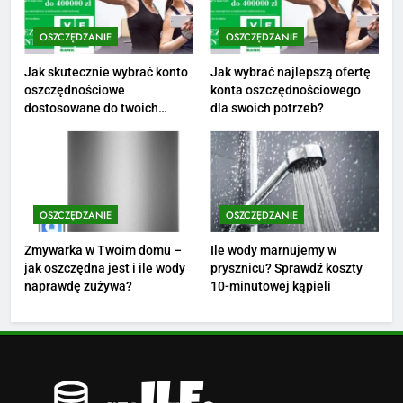
stanowisku
ZAROBKI
OSZCZĘDZANIE
OSZCZĘDZANIE
3
Jak skutecznie wybrać konto
Jak wybrać najlepszą ofertę
Ile zarabia florysta — średnie
oszczędnościowe
konta oszczędnościowego
zarobki, dodatki i sposoby na
dostosowane do twoich
dla swoich potrzeb?
podwyżkę
ZAROBKI
finansów?
4
Ile zarabia nauczyciel
OSZCZĘDZANIE
OSZCZĘDZANIE
matematyki: średnie zarobki,
dodatki i perspektywy
ZAROBKI
Zmywarka w Twoim domu –
Ile wody marnujemy w
jak oszczędna jest i ile wody
prysznicu? Sprawdź koszty
naprawdę zużywa?
10-minutowej kąpieli
5
Ile zarabia podolog: poznajmy
średnie zarobki na tym
stanowisku
ZAROBKI