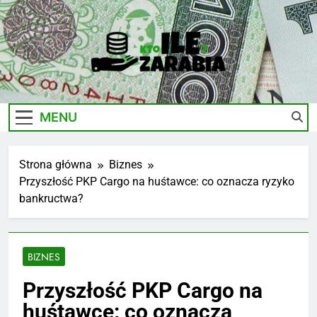
Skip
to
content
Ile-
Zarobki Gwiazd, Ciekawostki I Biznes
Zarabia.edu.pl
MENU
Strona główna
Biznes
Przyszłość PKP Cargo na huśtawce: co oznacza ryzyko
bankructwa?
BIZNES
Przyszłość PKP Cargo na
huśtawce: co oznacza