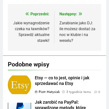
Link
Poprzedni:
Następny:
Nawigacja
wpisu
Jakie wynagrodzenie
Zarabianie jako DJ:
czeka na ławników?
ile możesz dostać za
Sprawdź aktualne
noc w klubie i na
stawki!
weselu?
Podobne wpisy
Etsy — co to jest, opinie i jak
sprzedawać na Etsy
Piotr Matysiak
3 tygodnie temu
0
Jak zarobić na PayPal:
sprawdzone metody, które