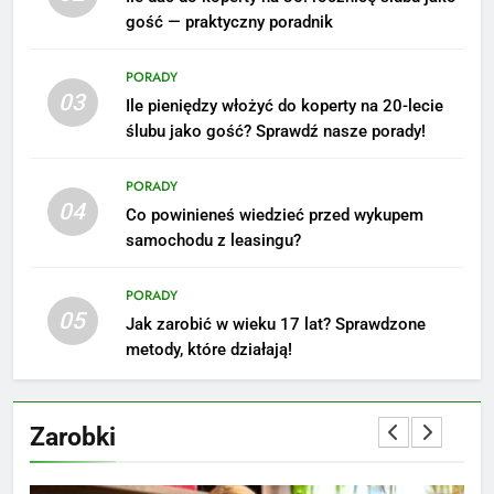
5
gość — praktyczny poradnik
Ile zarabia podolog: poznajmy
średnie zarobki na tym
PORADY
stanowisku
ZAROBKI
03
Ile pieniędzy włożyć do koperty na 20-lecie
ślubu jako gość? Sprawdź nasze porady!
6
Akcje charytatywne w szkole:
PORADY
pomysły i przykłady, które
04
Co powinieneś wiedzieć przed wykupem
zainspirują
ZAROBKI
samochodu z leasingu?
PORADY
7
05
Jak zarobić w wieku 17 lat? Sprawdzone
Jak przygotować się finansowo
metody, które działają!
na narodziny dziecka: ile to
kosztuje i jak zaplanować
PORADY
budżet
Zarobki
8
Netflix tagger — czym jest,