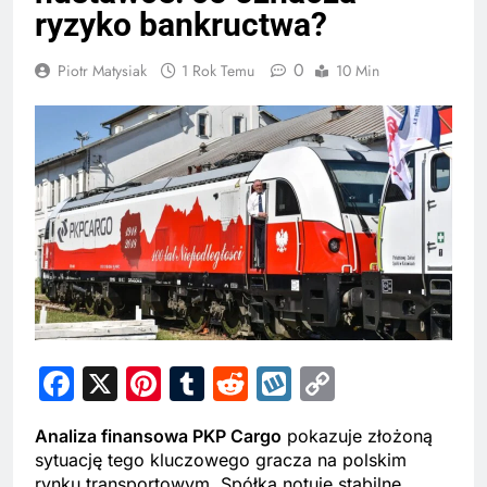
ryzyko bankructwa?
0
Piotr Matysiak
1 Rok Temu
10 Min
Facebook
X
Pinterest
Tumblr
Reddit
Wykop
Copy
Link
Analiza finansowa PKP Cargo
pokazuje złożoną
sytuację tego kluczowego gracza na polskim
rynku transportowym. Spółka notuje stabilne