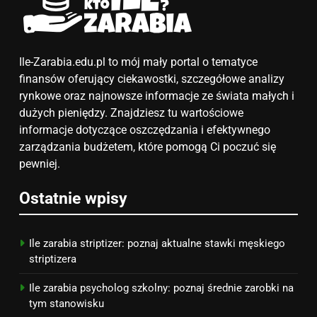
6
Akcje charytatywne w szkole:
pomysły i przykłady, które
zainspirują
Ile-Zarabia.edu.pl to mój mały portal o tematyce
ZAROBKI
finansów oferujący ciekawostki, szczegółowe analizy
rynkowe oraz najnowsze informacje ze świata małych i
7
dużych pieniędzy. Znajdziesz tu wartościowe
Jak przygotować się finansowo
informacje dotyczące oszczędzania i efektywnego
na narodziny dziecka: ile to
zarządzania budżetem, które pomogą Ci poczuć się
kosztuje i jak zaplanować
PORADY
pewniej.
budżet
8
Ostatnie wpisy
Netflix tagger — czym jest,
opinie i zarobki
Ile zarabia striptizer: poznaj aktualne stawki męskiego
PRACA
striptizera
Ile zarabia psycholog szkolny: poznaj średnie zarobki na
tym stanowisku