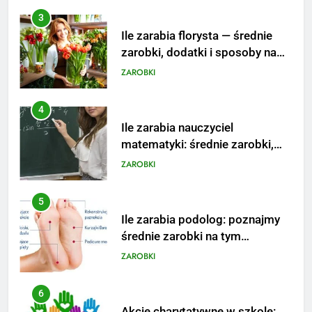
4
Ile zarabia nauczyciel
matematyki: średnie zarobki,
dodatki i perspektywy
ZAROBKI
5
Ile zarabia podolog: poznajmy
średnie zarobki na tym
stanowisku
ZAROBKI
6
Akcje charytatywne w szkole:
pomysły i przykłady, które
zainspirują
ZAROBKI
7