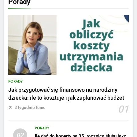
Porady
PORADY
Jak przygotować się finansowo na narodziny
dziecka: ile to kosztuje i jak zaplanować budżet
01
3 tygodnie temu
PORADY
02
Ile dać do koperty na 35. rocznicę ślubu jako