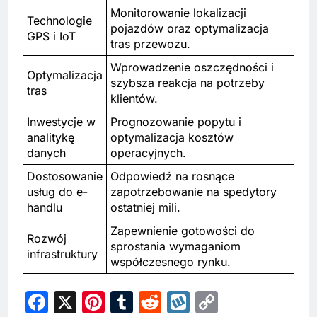
Monitorowanie lokalizacji
Technologie
pojazdów oraz optymalizacja
GPS i IoT
tras przewozu.
Wprowadzenie oszczędności i
Optymalizacja
szybsza reakcja na potrzeby
tras
klientów.
Inwestycje w
Prognozowanie popytu i
analitykę
optymalizacja kosztów
danych
operacyjnych.
Dostosowanie
Odpowiedź na rosnące
usług do e-
zapotrzebowanie na spedytory
handlu
ostatniej mili.
Zapewnienie gotowości do
Rozwój
sprostania wymaganiom
infrastruktury
współczesnego rynku.
Facebook
X
Pinterest
Tumblr
Reddit
Wykop
Copy