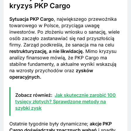
kryzys PKP Cargo
Sytuacja PKP Cargo
, największego przewoźnika
towarowego w Polsce, przyciąga uwagę
inwestorów. Po złożeniu wniosku o sanację, wiele
osób zaczęło zastanawiać się nad przyszłością
firmy. Zarząd podkreśla, że sanacja ma na celu
restrukturyzację, a nie likwidację.
Mimo kryzysu
analizy finansowe mówią, że PKP Cargo ma
stabilne fundamenty, a aktualne wyniki wskazują
na wzrosty przychodów oraz
zysków
operacyjnych.
Zobacz również:
Jak skutecznie zarobić 100
tysięcy złotych? Sprawdzone metody na
szybki zysk
Ostatnie tygodnie były dynamiczne;
akcje PKP
Cargo doświadczały znacznych wahań
i spadły