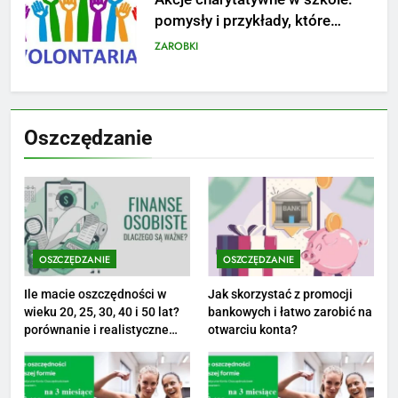
Jak przygotować się finansowo
na narodziny dziecka: ile to
kosztuje i jak zaplanować
PORADY
budżet
8
Netflix tagger — czym jest,
Oszczędzanie
opinie i zarobki
PRACA
1
Ile zarabia striptizer: poznaj
OSZCZĘDZANIE
OSZCZĘDZANIE
aktualne stawki męskiego
striptizera
ZAROBKI
Ile macie oszczędności w
Jak skorzystać z promocji
wieku 20, 25, 30, 40 i 50 lat?
bankowych i łatwo zarobić na
porównanie i realistyczne
otwarciu konta?
2
cele
Ile zarabia psycholog szkolny:
poznaj średnie zarobki na tym