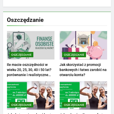
8
Netflix tagger — czym jest,
Oszczędzanie
opinie i zarobki
PRACA
1
Ile zarabia striptizer: poznaj
aktualne stawki męskiego
OSZCZĘDZANIE
OSZCZĘDZANIE
striptizera
ZAROBKI
Ile macie oszczędności w
Jak skorzystać z promocji
wieku 20, 25, 30, 40 i 50 lat?
bankowych i łatwo zarobić na
2
porównanie i realistyczne
otwarciu konta?
cele
Ile zarabia psycholog szkolny:
poznaj średnie zarobki na tym
stanowisku
ZAROBKI
OSZCZĘDZANIE
OSZCZĘDZANIE
3