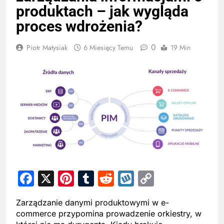
produktach – jak wygląda
proces wdrożenia?
0
Piotr Matysiak
6 Miesięcy Temu
19 Min
Facebook
X
Pinterest
Tumblr
Reddit
Wykop
Copy
Link
Zarządzanie danymi produktowymi w e-
commerce przypomina prowadzenie orkiestry, w