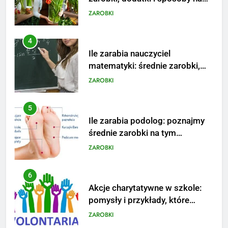
dodatki i perspektywy
ZAROBKI
5
Ile zarabia podolog: poznajmy
średnie zarobki na tym
stanowisku
ZAROBKI
6
Akcje charytatywne w szkole:
pomysły i przykłady, które
zainspirują
ZAROBKI
7
Jak przygotować się finansowo
na narodziny dziecka: ile to
kosztuje i jak zaplanować
PORADY
budżet