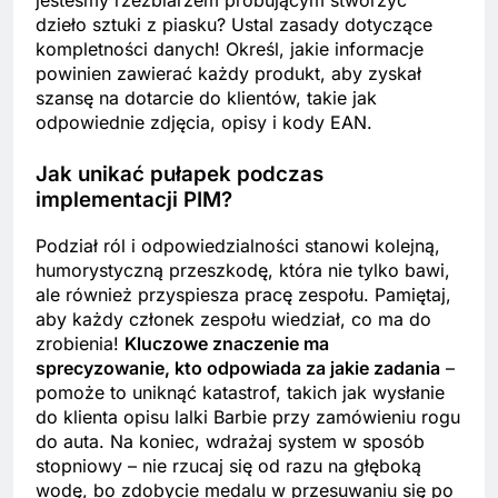
jesteśmy rzeźbiarzem próbującym stworzyć
dzieło sztuki z piasku? Ustal zasady dotyczące
kompletności danych! Określ, jakie informacje
powinien zawierać każdy produkt, aby zyskał
szansę na dotarcie do klientów, takie jak
odpowiednie zdjęcia, opisy i kody EAN.
Jak unikać pułapek podczas
implementacji PIM?
Podział ról i odpowiedzialności stanowi kolejną,
humorystyczną przeszkodę, która nie tylko bawi,
ale również przyspiesza pracę zespołu. Pamiętaj,
aby każdy członek zespołu wiedział, co ma do
zrobienia!
Kluczowe znaczenie ma
sprecyzowanie, kto odpowiada za jakie zadania
–
pomoże to uniknąć katastrof, takich jak wysłanie
do klienta opisu lalki Barbie przy zamówieniu rogu
do auta. Na koniec, wdrażaj system w sposób
stopniowy – nie rzucaj się od razu na głęboką
wodę, bo zdobycie medalu w przesuwaniu się po