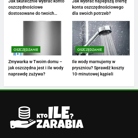
Ile zarabia florysta — średnie
Jak skutecznie wybrać konto
Jak wybrać najlepszą ofertę
oszczędnościowe
konta oszczędnościowego
zarobki, dodatki i sposoby na
dostosowane do twoich
dla swoich potrzeb?
podwyżkę
ZAROBKI
finansów?
4
Ile zarabia nauczyciel
matematyki: średnie zarobki,
OSZCZĘDZANIE
OSZCZĘDZANIE
dodatki i perspektywy
ZAROBKI
Zmywarka w Twoim domu –
Ile wody marnujemy w
jak oszczędna jest i ile wody
prysznicu? Sprawdź koszty
5
naprawdę zużywa?
10-minutowej kąpieli
Ile zarabia podolog: poznajmy
średnie zarobki na tym
stanowisku
ZAROBKI
6
Akcje charytatywne w szkole:
pomysły i przykłady, które
zainspirują