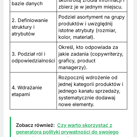
skontroluj źródła informacji i
bazie danych
zbierz je w jednym miejscu.
Podziel asortyment na grupy
2. Definiowanie
produktów i uwzględnij
struktury i
istotne atrybuty (rozmiar,
atrybutów
kolor, materiał).
Określ, kto odpowiada za
3. Podział ról i
jakie zadania (copywriterzy,
odpowiedzialności
graficy, product
managerzy).
Rozpocznij wdrożenie od
jednej kategorii produktów i
4. Wdrażanie
jednego kanału sprzedaży,
etapami
systematycznie dodawaj
nowe elementy.
Zobacz również:
Czy warto skorzystać z
generatora polityki prywatności do swojego