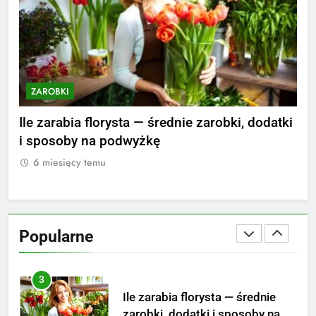
1
Ile zarabia striptizer: poznaj
aktualne stawki męskiego
striptizera
ZAROBKI
ZAROBKI
Z
2
Ile zarabia psycholog szkolny:
nie
Ile zarabia florysta — średnie zarobki, dodatki
Ile
poznaj średnie zarobki na tym
i sposoby na podwyżkę
zar
stanowisku
ZAROBKI
6 miesięcy temu
6
3
Ile zarabia florysta — średnie
zarobki, dodatki i sposoby na
Popularne
podwyżkę
ZAROBKI
4
Ile zarabia nauczyciel
matematyki: średnie zarobki,