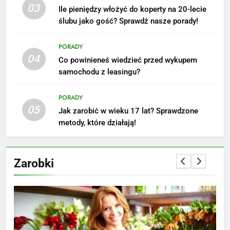
03
Ile pieniędzy włożyć do koperty na 20-lecie
ślubu jako gość? Sprawdź nasze porady!
6
Akcje charytatywne w szkole:
PORADY
pomysły i przykłady, które
04
Co powinieneś wiedzieć przed wykupem
zainspirują
ZAROBKI
samochodu z leasingu?
7
PORADY
Jak przygotować się finansowo
05
Jak zarobić w wieku 17 lat? Sprawdzone
na narodziny dziecka: ile to
metody, które działają!
kosztuje i jak zaplanować
PORADY
budżet
Zarobki
8
Netflix tagger — czym jest,
opinie i zarobki
PRACA