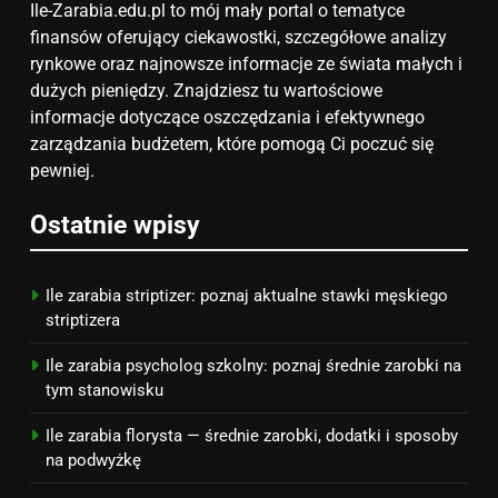
ZAROBKI
Ile-Zarabia.edu.pl to mój mały portal o tematyce
finansów oferujący ciekawostki, szczegółowe analizy
7
rynkowe oraz najnowsze informacje ze świata małych i
Jak przygotować się finansowo
dużych pieniędzy. Znajdziesz tu wartościowe
na narodziny dziecka: ile to
informacje dotyczące oszczędzania i efektywnego
kosztuje i jak zaplanować
zarządzania budżetem, które pomogą Ci poczuć się
PORADY
budżet
pewniej.
8
Ostatnie wpisy
Netflix tagger — czym jest,
opinie i zarobki
PRACA
Ile zarabia striptizer: poznaj aktualne stawki męskiego
striptizera
Ile zarabia psycholog szkolny: poznaj średnie zarobki na
tym stanowisku
Ile zarabia florysta — średnie zarobki, dodatki i sposoby
na podwyżkę