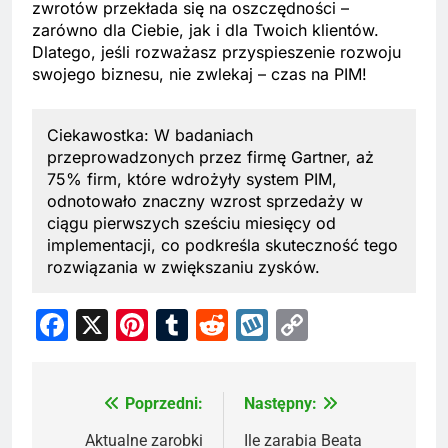
zwrotów przekłada się na oszczędności –
zarówno dla Ciebie, jak i dla Twoich klientów.
Dlatego, jeśli rozważasz przyspieszenie rozwoju
swojego biznesu, nie zwlekaj – czas na PIM!
Ciekawostka: W badaniach
przeprowadzonych przez firmę Gartner, aż
75% firm, które wdrożyły system PIM,
odnotowało znaczny wzrost sprzedaży w
ciągu pierwszych sześciu miesięcy od
implementacji, co podkreśla skuteczność tego
rozwiązania w zwiększaniu zysków.
Facebook
X
Pinterest
Tumblr
Reddit
Wykop
Copy
Link
Poprzedni:
Następny:
Nawigacja
wpisu
Aktualne zarobki
Ile zarabia Beata