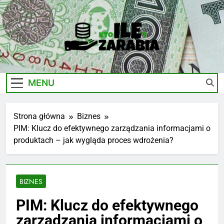
Skip
to
content
Ile-
Zarobki Gwiazd, Ciekawostki I Biznes
Zarabia.edu.pl
MENU
Strona główna
Biznes
PIM: Klucz do efektywnego zarządzania informacjami o
produktach – jak wygląda proces wdrożenia?
BIZNES
PIM: Klucz do efektywnego
zarządzania informacjami o