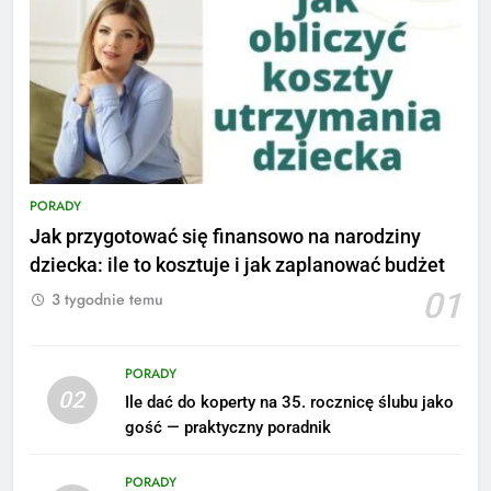
PORADY
Jak przygotować się finansowo na narodziny
dziecka: ile to kosztuje i jak zaplanować budżet
01
3 tygodnie temu
PORADY
02
Ile dać do koperty na 35. rocznicę ślubu jako
5
gość — praktyczny poradnik
Ile zarabia podolog: poznajmy
średnie zarobki na tym
PORADY
stanowisku
ZAROBKI