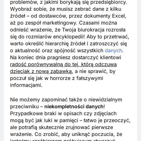
problemów, z jakimi borykają się przedsiębiorcy.
Wyobraź sobie, że musisz zebrać dane z kilku
źródeł – od dostawców, przez dokumenty Excel,
aż po zespół marketingowy. Czasami można
odnieść wrażenie, że Twoja biurokracja rozrosła
się do rozmiarów encyklopedii! Aby to przetrwać,
warto określić hierarchię źródeł i zatroszczyć się
o aktualność oraz spójność wszystkich
danych
.
Na koniec dnia pragniesz dostarczyć klientowi
radość porównywalną do tej, którą odczuwa
dzieciak z nową zabawką
, a nie sprawić, by
poczuł się jak w horrorze z fałszywymi
informacjami.
Nie możemy zapominać także o niewidzialnym
przeciwniku –
niekompletności danych
!
Przypadkowe braki w opisach czy zdjęciach
mogą być jak luki w pamięci – łatwo je przeoczyć,
ale potrafią skutecznie zrujnować pierwsze
wrażenie. Co zrobić, aby uniknąć poczucia, że