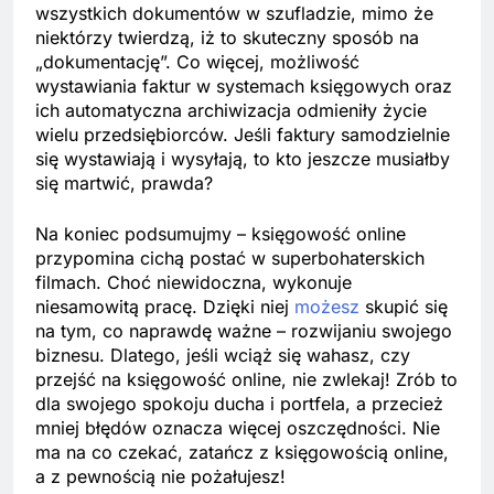
wszystkich dokumentów w szufladzie, mimo że
niektórzy twierdzą, iż to skuteczny sposób na
„dokumentację”. Co więcej, możliwość
wystawiania faktur w systemach księgowych oraz
ich automatyczna archiwizacja odmieniły życie
wielu przedsiębiorców. Jeśli faktury samodzielnie
się wystawiają i wysyłają, to kto jeszcze musiałby
się martwić, prawda?
Na koniec podsumujmy – księgowość online
przypomina cichą postać w superbohaterskich
filmach. Choć niewidoczna, wykonuje
niesamowitą pracę. Dzięki niej
możesz
skupić się
na tym, co naprawdę ważne – rozwijaniu swojego
biznesu. Dlatego, jeśli wciąż się wahasz, czy
przejść na księgowość online, nie zwlekaj! Zrób to
dla swojego spokoju ducha i portfela, a przecież
mniej błędów oznacza więcej oszczędności. Nie
ma na co czekać, zatańcz z księgowością online,
a z pewnością nie pożałujesz!