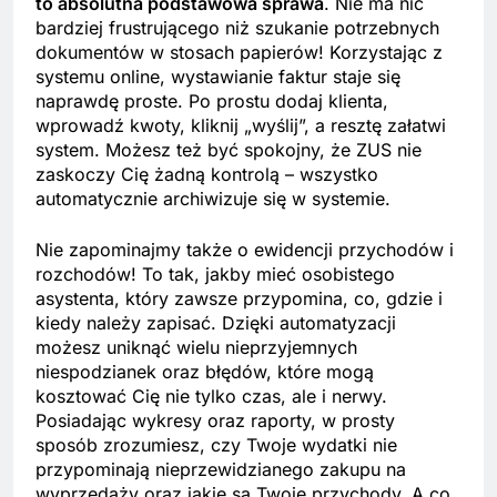
to absolutna podstawowa sprawa
. Nie ma nic
bardziej frustrującego niż szukanie potrzebnych
dokumentów w stosach papierów! Korzystając z
systemu online, wystawianie faktur staje się
naprawdę proste. Po prostu dodaj klienta,
wprowadź kwoty, kliknij „wyślij”, a resztę załatwi
system. Możesz też być spokojny, że ZUS nie
zaskoczy Cię żadną kontrolą – wszystko
automatycznie archiwizuje się w systemie.
Nie zapominajmy także o ewidencji przychodów i
rozchodów! To tak, jakby mieć osobistego
asystenta, który zawsze przypomina, co, gdzie i
kiedy należy zapisać. Dzięki automatyzacji
możesz uniknąć wielu nieprzyjemnych
niespodzianek oraz błędów, które mogą
kosztować Cię nie tylko czas, ale i nerwy.
Posiadając wykresy oraz raporty, w prosty
sposób zrozumiesz, czy Twoje wydatki nie
przypominają nieprzewidzianego zakupu na
wyprzedaży oraz jakie są Twoje przychody. A co