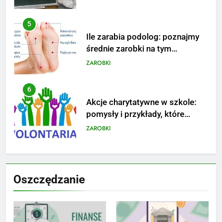
5
Ile zarabia podolog: poznajmy
średnie zarobki na tym
stanowisku
ZAROBKI
6
Akcje charytatywne w szkole:
pomysły i przykłady, które
zainspirują
ZAROBKI
7
Jak przygotować się finansowo
Oszczędzanie
na narodziny dziecka: ile to
kosztuje i jak zaplanować
PORADY
budżet
8