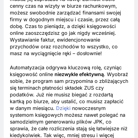
cenny czas na wizyty w biurze rachunkowym,
możesz swobodnie zarządzać finansami swojej
firmy w dogodnym miejscu i czasie, przez całą
dobę. Czas to pieniądz, a dzięki księgowości
online zaoszczędzisz go jak nigdy wcześniej.
Wystawianie faktur, ewidencjonowanie
przychodów oraz rozchodów to wszystko, co
masz na wyciągnięcie ręki – dosłownie!
Automatyzacja odgrywa kluczową rolę, czyniąc
księgowość online
niezwykle efektywną
. Wyobraź
sobie, że program sam przypomina o zbliżających
się terminach płatności składek ZUS czy
podatków. Już nie musisz biegać z rozdartą
kartką po biurze, aby ustalić, co musisz zapłacić
w danym miesiącu.
Dzięki
nowoczesnym
systemom księgowych możesz nawet polegać na
samodzielnym generowaniu plików JPK, co
sprawia, że całe rozliczenia stają się łatwiejsze niż
kiedykolwiek. Tak więc, mniej stresu i więcej