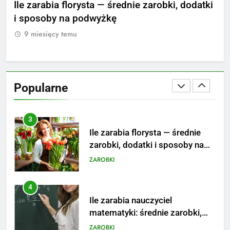
nie
Ile zarabia florysta — średnie zarobki, dodatki
Ile
aktualne stawki męskiego
i sposoby na podwyżkę
zar
striptizera
ZAROBKI
9 miesięcy temu
9
2
Ile zarabia psycholog szkolny:
poznaj średnie zarobki na tym
Popularne
stanowisku
ZAROBKI
3
Ile zarabia florysta — średnie
zarobki, dodatki i sposoby na
podwyżkę
ZAROBKI
4
Ile zarabia nauczyciel
matematyki: średnie zarobki,
dodatki i perspektywy
ZAROBKI