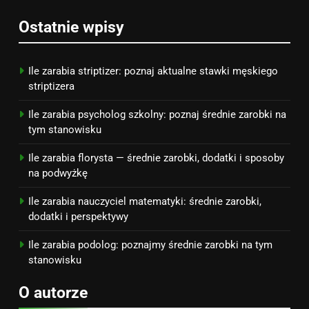
7
Ostatnie wpisy
Jak przygotować się finansowo
na narodziny dziecka: ile to
kosztuje i jak zaplanować
PORADY
Ile zarabia striptizer: poznaj aktualne stawki męskiego
budżet
striptizera
8
Ile zarabia psycholog szkolny: poznaj średnie zarobki na
Netflix tagger — czym jest,
tym stanowisku
opinie i zarobki
Ile zarabia florysta — średnie zarobki, dodatki i sposoby
PRACA
na podwyżkę
Ile zarabia nauczyciel matematyki: średnie zarobki,
dodatki i perspektywy
Ile zarabia podolog: poznajmy średnie zarobki na tym
stanowisku
O autorze