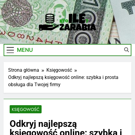
Skip
to
content
Ile-
Zarobki Gwiazd, Ciekawostki I Biznes
Zarabia.edu.pl
MENU
Strona główna
Księgowość
Odkryj najlepszą księgowość online: szybka i prosta
obsługa dla Twojej firmy
KSIĘGOWOŚĆ
Odkryj najlepszą
księgowość online: szybka i