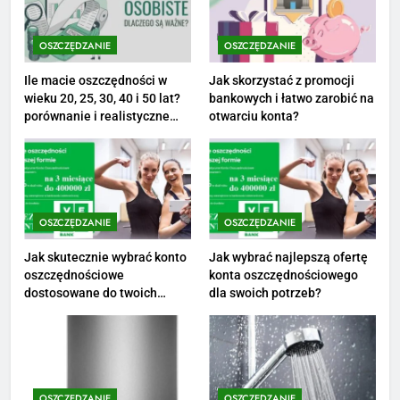
Netflix tagger — czym jest,
opinie i zarobki
OSZCZĘDZANIE
OSZCZĘDZANIE
PRACA
Ile macie oszczędności w
Jak skorzystać z promocji
wieku 20, 25, 30, 40 i 50 lat?
bankowych i łatwo zarobić na
1
porównanie i realistyczne
otwarciu konta?
cele
Ile zarabia striptizer: poznaj
aktualne stawki męskiego
striptizera
ZAROBKI
OSZCZĘDZANIE
OSZCZĘDZANIE
2
Ile zarabia psycholog szkolny:
Jak skutecznie wybrać konto
Jak wybrać najlepszą ofertę
oszczędnościowe
konta oszczędnościowego
poznaj średnie zarobki na tym
dostosowane do twoich
dla swoich potrzeb?
stanowisku
ZAROBKI
finansów?
3
Ile zarabia florysta — średnie
zarobki, dodatki i sposoby na
OSZCZĘDZANIE
OSZCZĘDZANIE