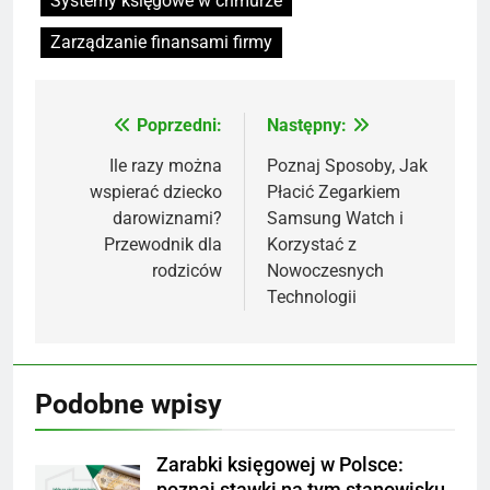
Systemy księgowe w chmurze
Zarządzanie finansami firmy
Poprzedni:
Następny:
Nawigacja
wpisu
Ile razy można
Poznaj Sposoby, Jak
wspierać dziecko
Płacić Zegarkiem
darowiznami?
Samsung Watch i
Przewodnik dla
Korzystać z
rodziców
Nowoczesnych
Technologii
Podobne wpisy
Zarabki księgowej w Polsce:
poznaj stawki na tym stanowisku