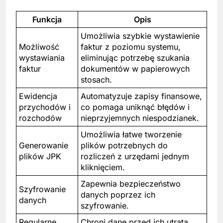
Funkcja
Opis
Umożliwia szybkie wystawienie
Możliwość
faktur z poziomu systemu,
wystawiania
eliminując potrzebę szukania
faktur
dokumentów w papierowych
stosach.
Ewidencja
Automatyzuje zapisy finansowe,
przychodów i
co pomaga uniknąć błędów i
rozchodów
nieprzyjemnych niespodzianek.
Umożliwia łatwe tworzenie
Generowanie
plików potrzebnych do
plików JPK
rozliczeń z urzędami jednym
kliknięciem.
Zapewnia bezpieczeństwo
Szyfrowanie
danych poprzez ich
danych
szyfrowanie.
Regularne
Chroni dane przed ich utratą