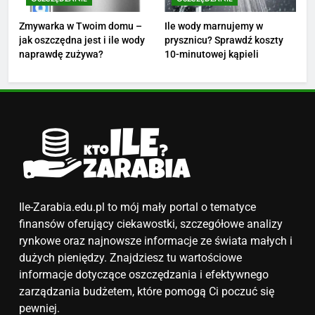
podwyżkę
ZAROBKI
Zmywarka w Twoim domu –
Ile wody marnujemy w
jak oszczędna jest i ile wody
prysznicu? Sprawdź koszty
4
naprawdę zużywa?
10-minutowej kąpieli
Ile zarabia nauczyciel
matematyki: średnie zarobki,
dodatki i perspektywy
ZAROBKI
5
Ile zarabia podolog: poznajmy
średnie zarobki na tym
stanowisku
ZAROBKI
Ile-Zarabia.edu.pl to mój mały portal o tematyce
finansów oferujący ciekawostki, szczegółowe analizy
6
rynkowe oraz najnowsze informacje ze świata małych i
Akcje charytatywne w szkole:
dużych pieniędzy. Znajdziesz tu wartościowe
pomysły i przykłady, które
informacje dotyczące oszczędzania i efektywnego
zainspirują
zarządzania budżetem, które pomogą Ci poczuć się
ZAROBKI
pewniej.