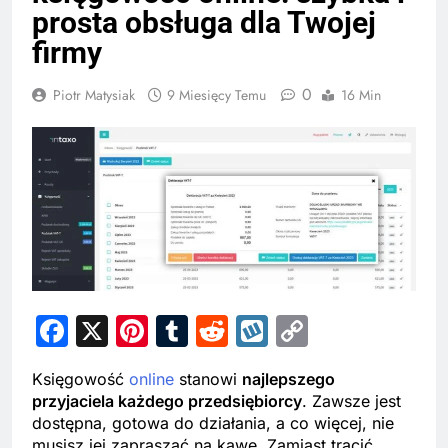
prosta obsługa dla Twojej
firmy
0
Piotr Matysiak
9 Miesięcy Temu
16 Min
Facebook
X
Pinterest
Tumblr
Reddit
Wykop
Copy
Link
Księgowość
online
stanowi
najlepszego
przyjaciela każdego przedsiębiorcy
. Zawsze jest
dostępna, gotowa do działania, a co więcej, nie
musisz jej zapraszać na kawę. Zamiast tracić