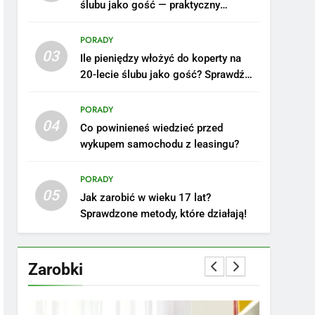
ślubu jako gość — praktyczny
poradnik
PORADY
03
Ile pieniędzy włożyć do koperty na
20-lecie ślubu jako gość? Sprawdź
nasze porady!
PORADY
04
Co powinieneś wiedzieć przed
wykupem samochodu z leasingu?
5
Ile zarabia podolog:
poznajmy średnie zarobki
PORADY
05
na tym stanowisku
ZAROBKI
Jak zarobić w wieku 17 lat?
Sprawdzone metody, które działają!
6
Akcje charytatywne w
szkole: pomysły i
Zarobki
przykłady, które
ZAROBKI
zainspirują
7