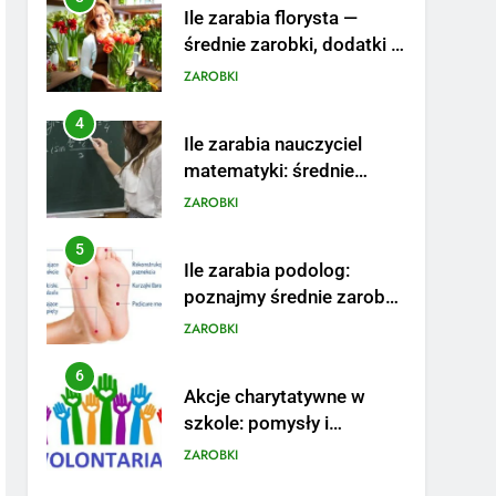
Ile zarabia florysta —
średnie zarobki, dodatki i
sposoby na podwyżkę
ZAROBKI
4
Ile zarabia nauczyciel
matematyki: średnie
zarobki, dodatki i
ZAROBKI
perspektywy
5
Ile zarabia podolog:
poznajmy średnie zarobki
na tym stanowisku
ZAROBKI
6
Akcje charytatywne w
szkole: pomysły i
przykłady, które
ZAROBKI
zainspirują