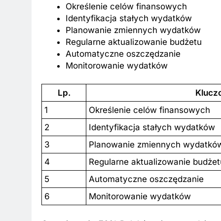
Określenie celów finansowych
Identyfikacja stałych wydatków
Planowanie zmiennych wydatków
Regularne aktualizowanie budżetu
Automatyczne oszczędzanie
Monitorowanie wydatków
BKI
ZAROBKI
Lp.
Klucz
 są aktualne zarobki wójtów?
Ile zarabia striptiz
1
Określenie celów finansowych
dź stawki na tym stanowisku!
stawki męskiego str
esięcy Temu
9 Miesięcy Temu
2
Identyfikacja stałych wydatków
3
Planowanie zmiennych wydatkó
4
Regularne aktualizowanie budżet
5
Automatyczne oszczędzanie
6
Monitorowanie wydatków