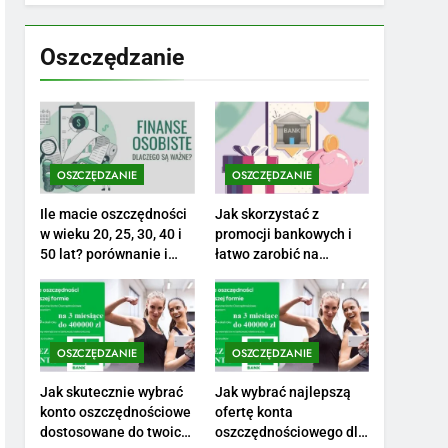
7
Jak przygotować się
finansowo na narodziny
Oszczędzanie
dziecka: ile to kosztuje i
PORADY
jak zaplanować budżet
8
Netflix tagger — czym
jest, opinie i zarobki
OSZCZĘDZANIE
OSZCZĘDZANIE
PRACA
Ile macie oszczędności
Jak skorzystać z
1
w wieku 20, 25, 30, 40 i
promocji bankowych i
Ile zarabia striptizer:
50 lat? porównanie i
łatwo zarobić na
realistyczne cele
otwarciu konta?
poznaj aktualne stawki
męskiego striptizera
ZAROBKI
2
OSZCZĘDZANIE
OSZCZĘDZANIE
Ile zarabia psycholog
szkolny: poznaj średnie
Jak skutecznie wybrać
Jak wybrać najlepszą
konto oszczędnościowe
ofertę konta
zarobki na tym
ZAROBKI
dostosowane do twoich
oszczędnościowego dla
stanowisku