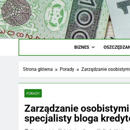
Skip
to
content
Ile
Zarobki Gw
BIZNES
OSZCZĘDZAN
Strona główna
Porady
Zarządzanie osobistymi
PORADY
Zarządzanie osobistymi
specjalisty bloga kred