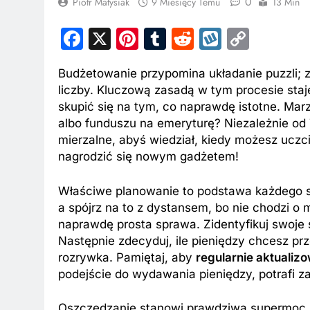
0
Piotr Matysiak
9 Miesięcy Temu
13 Min
Facebook
X
Pinterest
Tumblr
Reddit
Wykop
Copy
Link
Budżetowanie przypomina układanie puzzli;
liczby. Kluczową zasadą w tym procesie staj
skupić się na tym, co naprawdę istotne. M
albo funduszu na emeryturę? Niezależnie od
mierzalne, abyś wiedział, kiedy możesz uczc
nagrodzić się nowym gadżetem!
Właściwe planowanie to podstawa każdego s
a spójrz na to z dystansem, bo nie chodzi o
naprawdę prosta sprawa. Zidentyfikuj swoje 
Następnie zdecyduj, ile pieniędzy chcesz pr
rozrywka. Pamiętaj, aby
regularnie aktualiz
podejście do wydawania pieniędzy, potrafi z
Oszczędzanie stanowi prawdziwą supermoc, 