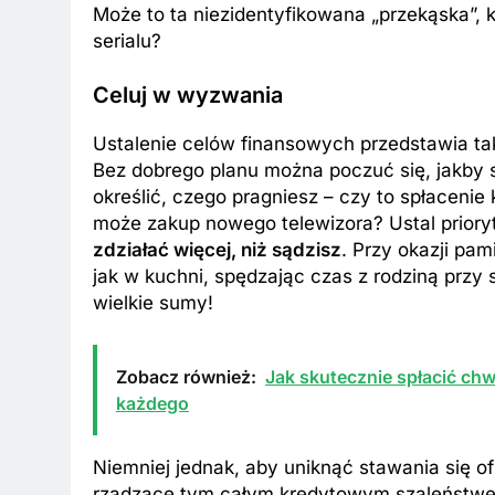
Może to ta niezidentyfikowana „przekąska”, 
serialu?
Celuj w wyzwania
Ustalenie celów finansowych przedstawia ta
Bez dobrego planu można poczuć się, jakby s
określić, czego pragniesz – czy to spłacenie
może zakup nowego telewizora? Ustal priory
zdziałać więcej, niż sądzisz
. Przy okazji pa
jak w kuchni, spędzając czas z rodziną przy s
wielkie sumy!
Zobacz również:
Jak skutecznie spłacić chw
każdego
Niemniej jednak, aby uniknąć stawania się o
rządzące tym całym kredytowym szaleństwem. 