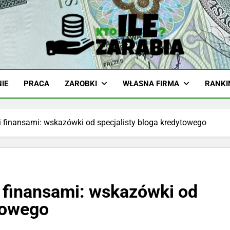
-Zarabia.edu.pl
iazd, Ciekawostki I Biznes
IE
PRACA
ZAROBKI
WŁASNA FIRMA
RANKI
 finansami: wskazówki od specjalisty bloga kredytowego
 finansami: wskazówki od
ytowego