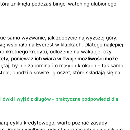
która zniknęła podczas binge-watching ulubionego
kie samo wyzwanie, jak zdobycie najwyższej góry.
ię wspinało na Everest w klapkach. Dlatego najlepiej
 konkretnego kredytu, odłożenie na wakacje, czy
tety, ponieważ
ich wiara w Twoje możliwości może
miętaj, by nie zapominać o małych krokach – tak samo,
tole, chodzi o sowite „grosze”, które składają się na
ilówki i wyjść z długów – praktyczne podpowiedzi dla
fiarą cyklu kredytowego, warto poznać zasady
Banki uwielbiają, gdy stajesz się ich niewolnikiem.