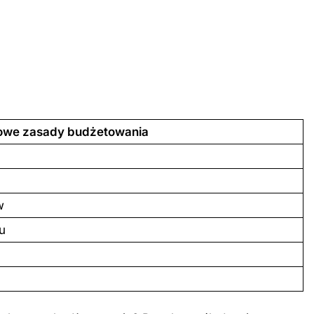
ZAROBKI
owe zasady budżetowania
er: poznaj aktualne
Ile zarabia psycholog szkolny: po
iptizera
średnie zarobki na tym stanowis
9 Miesięcy Temu
w
u