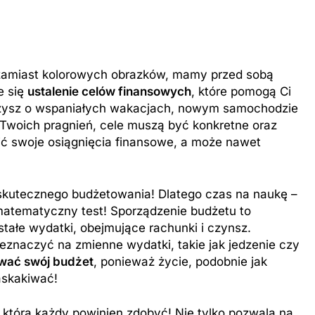
 zamiast kolorowych obrazków, mamy przed sobą
e się
ustalenie celów finansowych
, które pomogą Ci
arzysz o wspaniałych wakacjach, nowym samochodzie
 Twoich pragnień, cele muszą być konkretne oraz
ić swoje osiągnięcia finansowe, a może nawet
kutecznego budżetowania! Dlatego czas na naukę –
 matematyczny test! Sporządzenie budżetu to
stałe wydatki, obejmujące rachunki i czynsz.
zeznaczyć na zmienne wydatki, takie jak jedzenie czy
ować swój budżet
, ponieważ życie, podobnie jak
askakiwać!
którą każdy powinien zdobyć! Nie tylko pozwala na