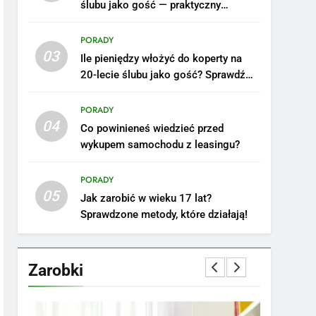
ślubu jako gość — praktyczny
poradnik
PORADY
03
Ile pieniędzy włożyć do koperty na
20-lecie ślubu jako gość? Sprawdź
nasze porady!
PORADY
04
Co powinieneś wiedzieć przed
wykupem samochodu z leasingu?
5
Ile zarabia podolog:
poznajmy średnie zarobki
PORADY
05
na tym stanowisku
ZAROBKI
Jak zarobić w wieku 17 lat?
Sprawdzone metody, które działają!
6
Akcje charytatywne w
szkole: pomysły i
Zarobki
przykłady, które
ZAROBKI
zainspirują
7