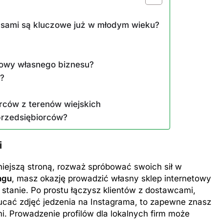
ansami są kluczowe już w młodym wieku?
dowy własnego biznesu?
ZAROBKI
ć?
er: poznaj aktualne
Ile zarabia psycholog szkolny: po
orców z terenów wiejskich
iptizera
średnie zarobki na tym stanowis
 przedsiębiorców?
8 Miesięcy Temu
i
niejszą stroną, rozważ spróbować swoich sił w
ngu
, masz okazję prowadzić własny sklep internetowy
 stanie. Po prostu łączysz klientów z dostawcami,
wrzucać zdjęć jedzenia na Instagrama, to zapewne znasz
 Prowadzenie profilów dla lokalnych firm może