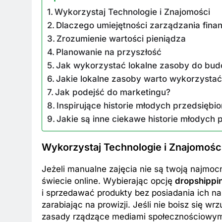
Wykorzystaj Technologie i Znajomości
Dlaczego umiejętności zarządzania fin
Zrozumienie wartości pieniądza
Planowanie na przyszłość
Jak wykorzystać lokalne zasoby do bu
BKI
ZAROBKI
Jakie lokalne zasoby warto wykorzysta
Jak podejść do marketingu?
 są aktualne zarobki wójtów?
Ile zarabia striptiz
Inspirujące historie młodych przedsiębi
dź stawki na tym stanowisku!
stawki męskiego str
Jakie są inne ciekawe historie młodych
esięcy Temu
8 Miesięcy Temu
Wykorzystaj Technologie i Znajomośc
Jeżeli manualne zajęcia nie są twoją najmoc
świecie online. Wybierając opcję
dropshippi
i sprzedawać produkty bez posiadania ich na
zarabiając na prowizji. Jeśli nie boisz się 
zasady rządzące mediami społecznościowymi.