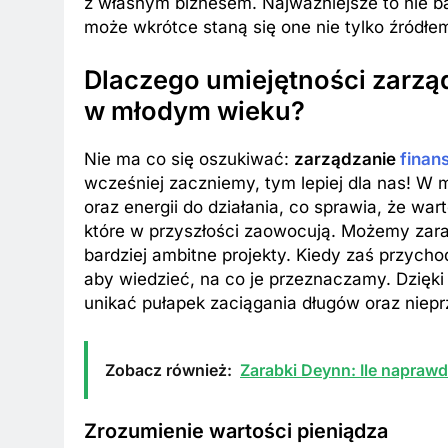
z własnym biznesem. Najważniejsze to nie ba
może wkrótce staną się one nie tylko źródł
Dlaczego umiejętności zarzą
w młodym wieku?
Nie ma co się oszukiwać:
zarządzanie
finan
wcześniej zaczniemy, tym lepiej dla nas! W
oraz energii do działania, co sprawia, że wa
które w przyszłości zaowocują. Możemy zara
bardziej ambitne projekty. Kiedy zaś przycho
aby wiedzieć, na co je przeznaczamy. Dzięki
unikać pułapek zaciągania długów oraz nie
Zobacz również:
Zarabki Deynn: Ile naprawd
Zrozumienie wartości pieniądza