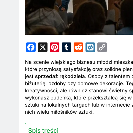
Facebook
X
Pinterest
Tumblr
Reddit
Wykop
Copy
Link
Na scenie wiejskiego biznesu młodzi mieszk
które przyniosą satysfakcję oraz solidne pi
jest
sprzedaż rękodzieła
. Osoby z talentem
biżuterię, ozdoby czy domowe dekoracje. Te
kreatywności, ale również stanowi świetny 
wykonasz cudeńka, które przekształcą się w
sztuki na lokalnych targach lub w internecie
nich wielu miłośników sztuki.
Spis treści