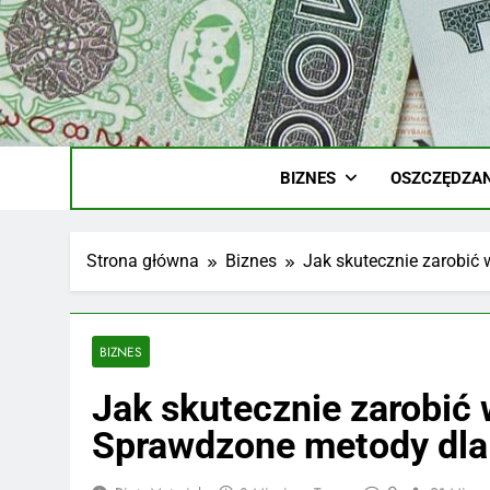
Skip
to
content
Ile
Zarobki Gw
BIZNES
OSZCZĘDZAN
Strona główna
Biznes
Jak skutecznie zarobić
BIZNES
Jak skutecznie zarobić 
Sprawdzone metody dla