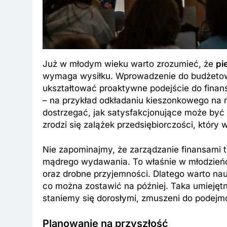
Już w młodym wieku warto zrozumieć, że
pi
wymaga wysiłku. Wprowadzenie do budżetow
ukształtować proaktywne podejście do finan
– na przykład odkładaniu kieszonkowego na 
dostrzegać, jak satysfakcjonujące może być
zrodzi się zalążek przedsiębiorczości, który 
Nie zapominajmy, że zarządzanie finansami t
mądrego wydawania. To właśnie w młodzieńc
oraz drobne przyjemności. Dlatego warto nau
co można zostawić na później. Taka umiejętn
staniemy się dorosłymi, zmuszeni do podejm
Planowanie na przyszłość