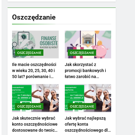
7
Jak przygotować się
finansowo na narodziny
Oszczędzanie
dziecka: ile to kosztuje i
PORADY
jak zaplanować budżet
8
Netflix tagger — czym
jest, opinie i zarobki
OSZCZĘDZANIE
OSZCZĘDZANIE
PRACA
Ile macie oszczędności
Jak skorzystać z
1
w wieku 20, 25, 30, 40 i
promocji bankowych i
Ile zarabia striptizer:
50 lat? porównanie i
łatwo zarobić na
realistyczne cele
otwarciu konta?
poznaj aktualne stawki
męskiego striptizera
ZAROBKI
2
OSZCZĘDZANIE
OSZCZĘDZANIE
Ile zarabia psycholog
szkolny: poznaj średnie
Jak skutecznie wybrać
Jak wybrać najlepszą
konto oszczędnościowe
ofertę konta
zarobki na tym
ZAROBKI
dostosowane do twoich
oszczędnościowego dla
stanowisku