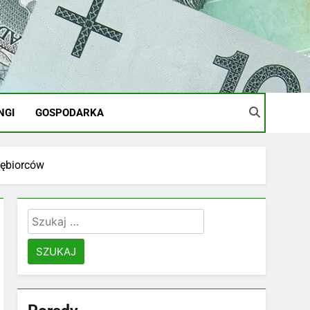
NGI
GOSPODARKA
iębiorców
Szukaj: