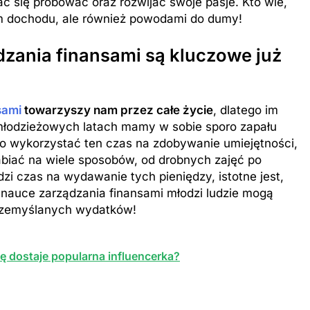
ć się próbować oraz rozwijać swoje pasje. Kto wie,
em dochodu, ale również powodami do dumy!
dzania finansami są kluczowe już
sami
towarzyszy nam przez całe życie
, dlatego im
 młodzieżowych latach mamy w sobie sporo zapału
rto wykorzystać ten czas na zdobywanie umiejętności,
biać na wiele sposobów, od drobnych zajęć po
dzi czas na wydawanie tych pieniędzy, istotne jest,
 nauce zarządzania finansami młodzi ludzie mogą
przemyślanych wydatków!
ę dostaje popularna influencerka?