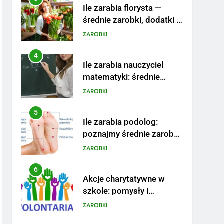
Ile zarabia florysta —
średnie zarobki, dodatki i
sposoby na podwyżkę
ZAROBKI
4
Ile zarabia nauczyciel
matematyki: średnie
zarobki, dodatki i
ZAROBKI
perspektywy
5
Ile zarabia podolog:
poznajmy średnie zarobki
na tym stanowisku
ZAROBKI
6
Akcje charytatywne w
szkole: pomysły i
przykłady, które
ZAROBKI
zainspirują