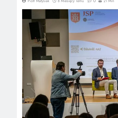
0
Piotr Matysiak
8 Miesięcy Temu
21 Min