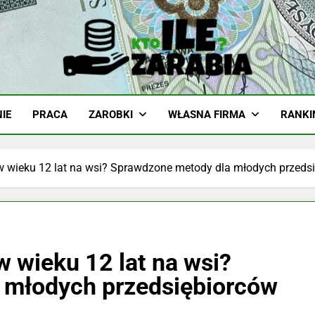
-Zarabia.edu.pl
iazd, Ciekawostki I Biznes
IE
PRACA
ZAROBKI
WŁASNA FIRMA
RANKI
 w wieku 12 lat na wsi? Sprawdzone metody dla młodych przeds
w wieku 12 lat na wsi?
 młodych przedsiębiorców