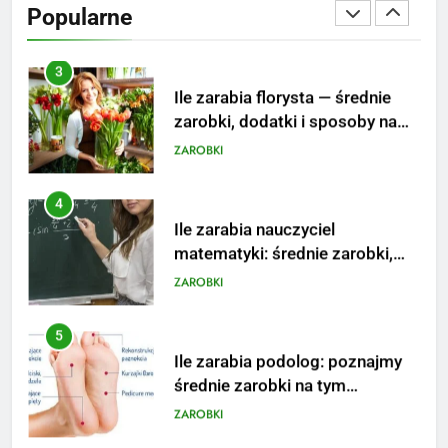
Popularne
podwyżkę
ZAROBKI
4
Ile zarabia nauczyciel
matematyki: średnie zarobki,
dodatki i perspektywy
ZAROBKI
5
Ile zarabia podolog: poznajmy
średnie zarobki na tym
stanowisku
ZAROBKI
6
Akcje charytatywne w szkole:
pomysły i przykłady, które
zainspirują
ZAROBKI