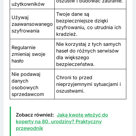
oszustw i budować zaufanie.
użytkowników
Twoje dane są
Używaj
bezpieczniejsze dzięki
zaawansowanego
szyfrowaniu, co utrudnia ich
szyfrowania
kradzież.
Nie korzystaj z tych samych
Regularnie
haseł do różnych serwisów
zmieniaj swoje
dla większego
hasło
bezpieczeństwa.
Nie podawaj
Chroni to przed
danych
nieprzyjemnymi sytuacjami i
osobowych
oszustwami.
sprzedawcom
Zobacz również:
Jaką kwotę włożyć do
koperty na 80. urodziny? Praktyczny
przewodnik