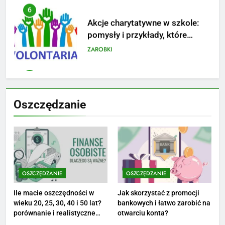
7
Jak przygotować się finansowo
na narodziny dziecka: ile to
kosztuje i jak zaplanować
PORADY
budżet
8
Netflix tagger — czym jest,
Oszczędzanie
opinie i zarobki
PRACA
1
Ile zarabia striptizer: poznaj
aktualne stawki męskiego
OSZCZĘDZANIE
OSZCZĘDZANIE
striptizera
ZAROBKI
Ile macie oszczędności w
Jak skorzystać z promocji
wieku 20, 25, 30, 40 i 50 lat?
bankowych i łatwo zarobić na
2
porównanie i realistyczne
otwarciu konta?
cele