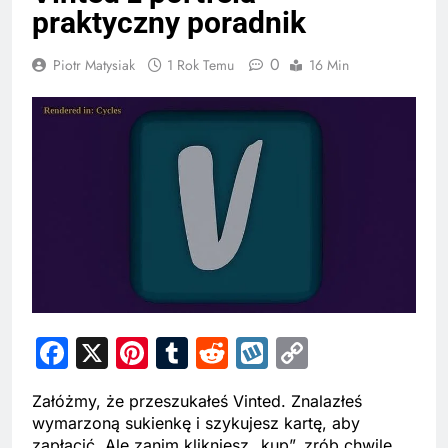
praktyczny poradnik
0
Piotr Matysiak
1 Rok Temu
16 Min
Facebook
X
Pinterest
Tumblr
Reddit
Wykop
Copy
Link
Załóżmy, że przeszukałeś Vinted. Znalazłeś
wymarzoną sukienkę i szykujesz kartę, aby
zapłacić. Ale zanim klikniesz „kup”, zrób chwilę