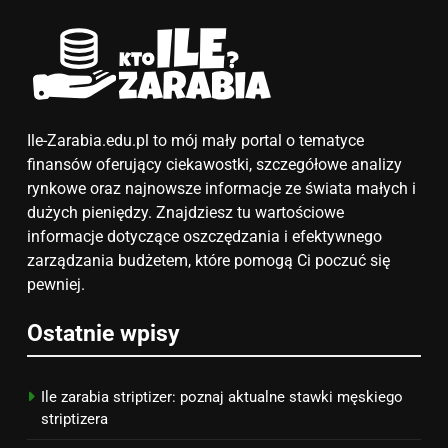
ZAROBKI
6
Akcje charytatywne w szkole:
pomysły i przykłady, które
zainspirują
ZAROBKI
Ile-Zarabia.edu.pl to mój mały portal o tematyce
finansów oferujący ciekawostki, szczegółowe analizy
7
rynkowe oraz najnowsze informacje ze świata małych i
Jak przygotować się finansowo
dużych pieniędzy. Znajdziesz tu wartościowe
na narodziny dziecka: ile to
informacje dotyczące oszczędzania i efektywnego
kosztuje i jak zaplanować
zarządzania budżetem, które pomogą Ci poczuć się
PORADY
budżet
pewniej.
8
Ostatnie wpisy
Netflix tagger — czym jest,
opinie i zarobki
PRACA
Ile zarabia striptizer: poznaj aktualne stawki męskiego
striptizera