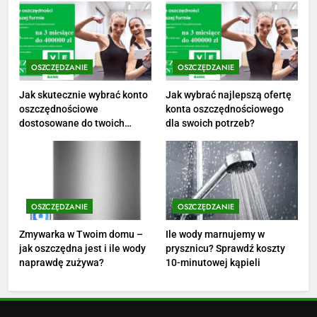
Ile zarabia psycholog szkolny:
poznaj średnie zarobki na tym
stanowisku
ZAROBKI
OSZCZĘDZANIE
OSZCZĘDZANIE
3
Ile zarabia florysta — średnie
Jak skutecznie wybrać konto
Jak wybrać najlepszą ofertę
oszczędnościowe
konta oszczędnościowego
zarobki, dodatki i sposoby na
dostosowane do twoich
dla swoich potrzeb?
podwyżkę
ZAROBKI
finansów?
4
Ile zarabia nauczyciel
matematyki: średnie zarobki,
OSZCZĘDZANIE
OSZCZĘDZANIE
dodatki i perspektywy
ZAROBKI
Zmywarka w Twoim domu –
Ile wody marnujemy w
jak oszczędna jest i ile wody
prysznicu? Sprawdź koszty
5
naprawdę zużywa?
10-minutowej kąpieli
Ile zarabia podolog: poznajmy
średnie zarobki na tym
stanowisku