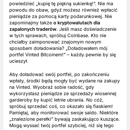
powiedzieć „kupię tę piękną sukienkę!”. Nie ma
powodu do obaw, gdyż możesz również wpłacić
pieniądze za pomocą karty podarunkowej. Nie
zapominajmy także
o kryptowalutach dla
zapalonych traderów
. Jeśli masz doświadczenie
w tych sprawach, spróbuj Coinbase. Kto nie
chciałby zaimponować znajomym nowym
sposobem doładowania? „Doładowałem mój
portfel Vinted Bitcoinem!” – każdy pewnie by się
ucieszył.
Aby doładować swój portfel, po zakończeniu
wpłaty, środki będą mogły być wydane na zakupy
na Vinted. Wyobraź sobie radość, gdy
wykorzystasz pieniądze ze sprzedaży wiosennej
garderoby by kupić letnie ubrania. No cóż,
spróbuj sprzedać coś, co okazało się fiaskiem!
Pamiętaj, aby monitorować swoje saldo. Niektóre
„znalezione perełki” bywają zaskakująco kuszące.
Mogą wyssać twój portfel szybciej, niż się tego