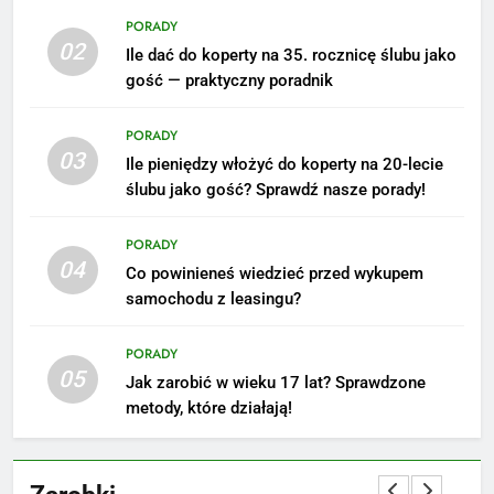
PORADY
02
Ile dać do koperty na 35. rocznicę ślubu jako
5
gość — praktyczny poradnik
Ile zarabia podolog: poznajmy
średnie zarobki na tym
PORADY
stanowisku
ZAROBKI
03
Ile pieniędzy włożyć do koperty na 20-lecie
ślubu jako gość? Sprawdź nasze porady!
6
Akcje charytatywne w szkole:
PORADY
pomysły i przykłady, które
04
Co powinieneś wiedzieć przed wykupem
zainspirują
ZAROBKI
samochodu z leasingu?
7
PORADY
Jak przygotować się finansowo
05
Jak zarobić w wieku 17 lat? Sprawdzone
na narodziny dziecka: ile to
metody, które działają!
kosztuje i jak zaplanować
PORADY
budżet
8