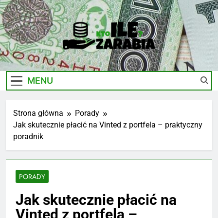
Skip
to
content
Ile-
Zarobki Gwiazd, Ciekawostki I Biznes
Zarabia.edu.pl
MENU
Strona główna
Porady
Jak skutecznie płacić na Vinted z portfela – praktyczny
poradnik
PORADY
Jak skutecznie płacić na
Vinted z portfela –