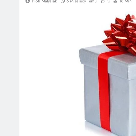
0
Piotr Matysiak
6 Miesięcy Temu
18 Min