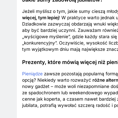
Jeżeli myślisz o tym, jakie sumy cieszą mło
więcej, tym lepiej
! W praktyce warto jednak u
Dziadkowie zazwyczaj obdarzają wnuki więks
aby być bardziej uczynni. Zauważam również,
„wyścigowe myślenie”, gdzie każdy stara się
„konkurencyjny”. Oczywiście, wysokość liczb
tym wyjątkowym dniu mają największe znacz
Prezenty, które mówią więcej niż pien
Pieniądze
zawsze pozostają popularną formą
opcją? Niekiedy warto rozważyć
różne alter
nowy gadżet – może woli niezapomniane doś
ze spadochronem lub weekendowego wypadu 
cenne jak koperta, a czasem nawet bardzie
jubilata, potrafią wywołać szczerą radość i 