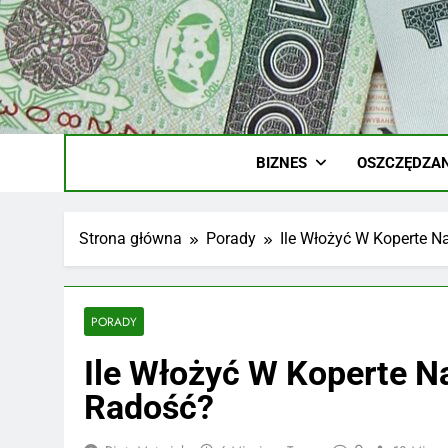
Skip
to
content
Ile
Zarobki Gw
BIZNES
OSZCZĘDZAN
Strona główna
Porady
Ile Włożyć W Koperte N
PORADY
Ile Włożyć W Koperte N
Radość?