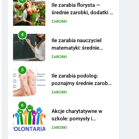
Ile zarabia florysta —
średnie zarobki, dodatki i
sposoby na podwyżkę
ZAROBKI
4
Ile zarabia nauczyciel
matematyki: średnie
zarobki, dodatki i
ZAROBKI
perspektywy
5
Ile zarabia podolog:
poznajmy średnie zarobki
na tym stanowisku
ZAROBKI
6
Akcje charytatywne w
szkole: pomysły i
przykłady, które
ZAROBKI
zainspirują