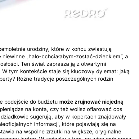
łnoletnie urodziny, które w końcu zwiastują
 niewinne „halo-cchciałabym-zostać-dzieckiem”, a
osłości. Ten świat zaprasza ją z otwartymi
. W tym kontekście staje się kluczowy dylemat: jaką
operty? Różne tradycje poszczególnych rodzin
.
e podejście do budżetu
może zrujnować niejedną
 pieniądze na konta, czy też wolisz ofiarować coś
i dziadkowie sugerują, aby w kopertach znajdowały
eoficjalnych informacji, które pojawiają się na
stawia na wspólne zrzutki na większe, oryginalne
woczesny laptop. W związku z tym, co więc wybierasz