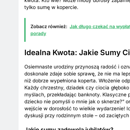
kwota. Kto wie? Może młody dorosły zapamięt
tylko sumę w kopercie.
Zobacz również:
Jak długo czekać na wypła
porady
Idealna Kwota: Jakie Sumy C
Osiemnaste urodziny przynoszą radość i oz
doskonale zdaje sobie sprawę, że nie ma le
niż dobrze wypełniona koperta. Włożenie odp
Każdy chrzestny, dziadek czy ciocia głęboko
myślach, przekładając banknoty. Klasyczne p
dziecko nie pomyśli o mnie jak o sknerze?” 
wejście w dorosłość to wielkie wydarzenie! 
dyskusji przy rodzinnym stole – od zaciętyc
Jakie sumy zadowolą jubilatów?