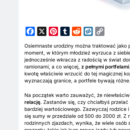
Facebook
X
Pinterest
Tumblr
Reddit
Wykop
Copy
Link
Osiemnaste urodziny można traktować jako pe
moment, w którym młodzież wyrzuca z siebie
jednocześnie wkracza z radością w świat dor
ramionami, a co więcej,
z pełnymi portfelami
kwotę właściwie wrzucić do tej magicznej k
wyznaczają granice, a portfele bywają różne
Na początek warto zauważyć, że niewłaściw
relację
. Zastanów się, czy chciałbyś przelać
bardziej wartościowego. Zazwyczaj rodzice 
się sumy w przedziale od 500 do 2000 zł. Z ni
rodzinnych zjazdach, wynika, że wiele osób 
prezenty, takie jak kurs prawa jazdy lub no