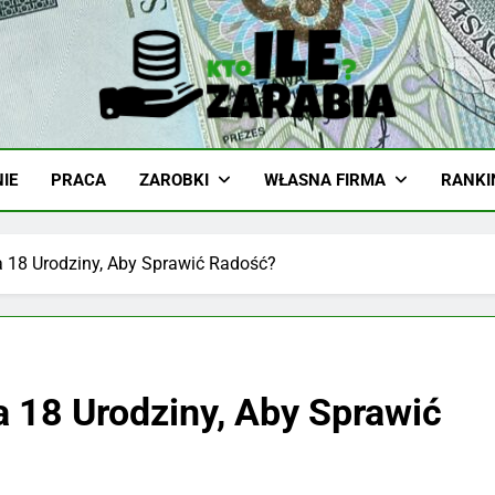
-Zarabia.edu.pl
iazd, Ciekawostki I Biznes
IE
PRACA
ZAROBKI
WŁASNA FIRMA
RANKI
a 18 Urodziny, Aby Sprawić Radość?
a 18 Urodziny, Aby Sprawić