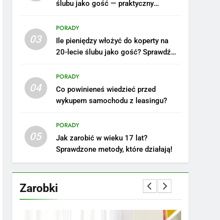
ślubu jako gość — praktyczny
poradnik
PORADY
03
Ile pieniędzy włożyć do koperty na
20-lecie ślubu jako gość? Sprawdź
nasze porady!
PORADY
04
Co powinieneś wiedzieć przed
wykupem samochodu z leasingu?
5
Ile zarabia podolog:
poznajmy średnie zarobki
PORADY
05
na tym stanowisku
ZAROBKI
Jak zarobić w wieku 17 lat?
Sprawdzone metody, które działają!
6
Akcje charytatywne w
szkole: pomysły i
Zarobki
przykłady, które
ZAROBKI
zainspirują
7