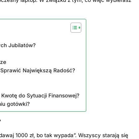
ych Jubilatów?
ZAROBKI
er: poznaj aktualne
Ile zarabia psycholog szkolny: po
dze
iptizera
średnie zarobki na tym stanowis
y Sprawić Największą Radość?
6 Miesięcy Temu
Kwotę do Sytuacji Finansowej?
iu gotówki?
?
 „dawaj 1000 zł, bo tak wypada”. Wszyscy starają się