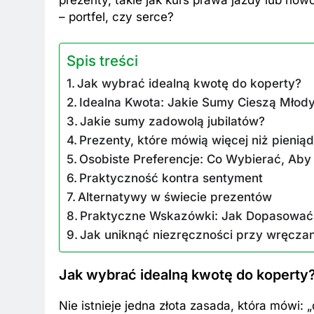
– portfel, czy serce?
Spis treści
Jak wybrać idealną kwotę do koperty?
Idealna Kwota: Jakie Sumy Cieszą Młod
BKI
ZAROBKI
Jakie sumy zadowolą jubilatów?
 są aktualne zarobki wójtów?
Ile zarabia striptiz
Prezenty, które mówią więcej niż pienią
dź stawki na tym stanowisku!
stawki męskiego str
Osobiste Preferencje: Co Wybierać, Ab
Praktyczność kontra sentyment
esięcy Temu
6 Miesięcy Temu
Alternatywy w świecie prezentów
Praktyczne Wskazówki: Jak Dopasować 
Jak uniknąć niezręczności przy wręczan
Jak wybrać idealną kwotę do koperty
Nie istnieje jedna złota zasada, która mówi: