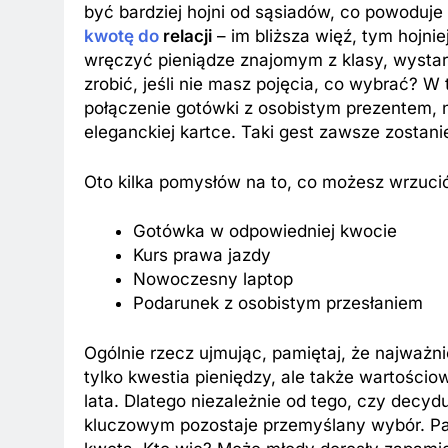
być bardziej hojni od sąsiadów, co powoduj
kwotę do
relacji
– im bliższa więź, tym hojni
wręczyć pieniądze znajomym z klasy, wysta
zrobić, jeśli nie masz pojęcia, co wybrać?
połączenie gotówki z osobistym prezentem, 
eleganckiej kartce. Taki gest zawsze zostan
Oto kilka pomysłów na to, co możesz wrzuci
Gotówka w odpowiedniej kwocie
Kurs prawa jazdy
Nowoczesny laptop
Podarunek z osobistym przesłaniem
Ogólnie rzecz ujmując, pamiętaj, że najważni
tylko kwestia pieniędzy, ale także wartościo
lata. Dlatego niezależnie od tego, czy decy
kluczowym pozostaje przemyślany wybór. Pam