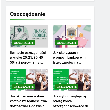
7
Jak przygotować się
finansowo na narodziny
Oszczędzanie
dziecka: ile to kosztuje i
PORADY
jak zaplanować budżet
8
Netflix tagger — czym
jest, opinie i zarobki
OSZCZĘDZANIE
OSZCZĘDZANIE
PRACA
Ile macie oszczędności
Jak skorzystać z
1
w wieku 20, 25, 30, 40 i
promocji bankowych i
Ile zarabia striptizer:
50 lat? porównanie i
łatwo zarobić na
realistyczne cele
otwarciu konta?
poznaj aktualne stawki
męskiego striptizera
ZAROBKI
2
OSZCZĘDZANIE
OSZCZĘDZANIE
Ile zarabia psycholog
szkolny: poznaj średnie
Jak skutecznie wybrać
Jak wybrać najlepszą
konto oszczędnościowe
ofertę konta
zarobki na tym
ZAROBKI
dostosowane do twoich
oszczędnościowego dla
stanowisku