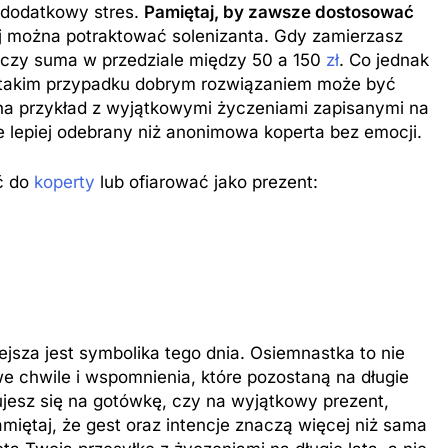
e dodatkowy stres.
Pamiętaj, by zawsze dostosować
ej można potraktować solenizanta. Gdy zamierzasz
rczy suma w przedziale między 50 a 150
zł
. Co jednak
 W takim przypadku dobrym rozwiązaniem może być
na przykład z wyjątkowymi życzeniami zapisanymi na
ie lepiej odebrany niż anonimowa koperta bez emocji.
ć do
koperty
lub ofiarować jako prezent:
ejsza jest symbolika tego dnia. Osiemnastka to nie
we chwile i wspomnienia, które pozostaną na długie
dujesz się na gotówkę, czy na wyjątkowy prezent,
iętaj, że gest oraz intencje znaczą więcej niż sama