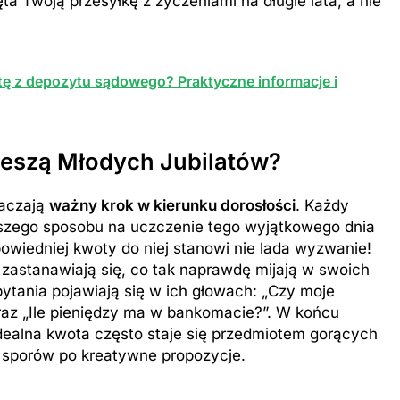
a Twoją przesyłkę z życzeniami na długie lata, a nie
tę z depozytu sądowego? Praktyczne informacje i
ieszą Młodych Jubilatów?
naczają
ważny krok w kierunku dorosłości
. Każdy
pszego sposobu na uczczenie tego wyjątkowego dnia
owiedniej kwoty do niej stanowi nie lada wyzwanie!
 zastanawiają się, co tak naprawdę mijają w swoich
ytania pojawiają się w ich głowach: „Czy moje
oraz „Ile pieniędzy ma w bankomacie?”. W końcu
Idealna kwota często staje się przedmiotem gorących
h sporów po kreatywne propozycje.