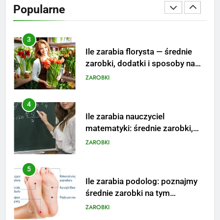
Popularne
3
Ile zarabia florysta — średnie
zarobki, dodatki i sposoby na
podwyżkę
ZAROBKI
4
Ile zarabia nauczyciel
matematyki: średnie zarobki,
dodatki i perspektywy
ZAROBKI
5
Ile zarabia podolog: poznajmy
średnie zarobki na tym
stanowisku
ZAROBKI
6