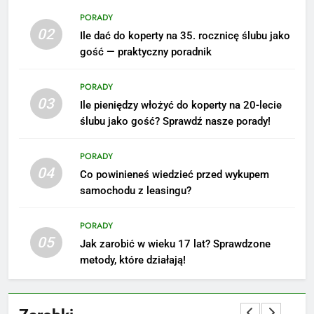
PORADY
02
Ile dać do koperty na 35. rocznicę ślubu jako
gość — praktyczny poradnik
PORADY
5
03
Ile pieniędzy włożyć do koperty na 20-lecie
Ile zarabia podolog: poznajmy
ślubu jako gość? Sprawdź nasze porady!
średnie zarobki na tym
stanowisku
ZAROBKI
PORADY
04
Co powinieneś wiedzieć przed wykupem
6
samochodu z leasingu?
Akcje charytatywne w szkole:
pomysły i przykłady, które
PORADY
zainspirują
05
ZAROBKI
Jak zarobić w wieku 17 lat? Sprawdzone
metody, które działają!
7
Jak przygotować się finansowo