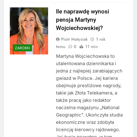
Ile naprawdę wynosi
pensja Martyny
Wojciechowskiej?
Piotr Matysiak
1 rok
temu
0
11 min
ZAROBKI
Martyna Wojciechowska to
utalentowana dziennikarka i
jedna z najlepiej zarabiających
gwiazd w Polsce. Jej kariera
obejmuje prestiżowe nagrody,
takie jak Złota Telekamera, a
także pracę jako redaktor
naczelna magazynu „National
Geographic”. Ukończyła studia
ekonomiczne oraz zdobyła
licencję kierowcy rajdowego.
Jej życie prywatne, w tym