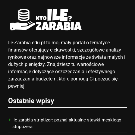
5
Ile zarabia podolog: poznajmy
średnie zarobki na tym
stanowisku
ZAROBKI
6
Ile-Zarabia.edu.pl to mój mały portal o tematyce
Akcje charytatywne w szkole:
finansów oferujący ciekawostki, szczegółowe analizy
pomysły i przykłady, które
rynkowe oraz najnowsze informacje ze świata małych i
zainspirują
dużych pieniędzy. Znajdziesz tu wartościowe
ZAROBKI
informacje dotyczące oszczędzania i efektywnego
zarządzania budżetem, które pomogą Ci poczuć się
7
pewniej.
Jak przygotować się finansowo
na narodziny dziecka: ile to
Ostatnie wpisy
kosztuje i jak zaplanować
PORADY
budżet
Ile zarabia striptizer: poznaj aktualne stawki męskiego
8
striptizera
Netflix tagger — czym jest,