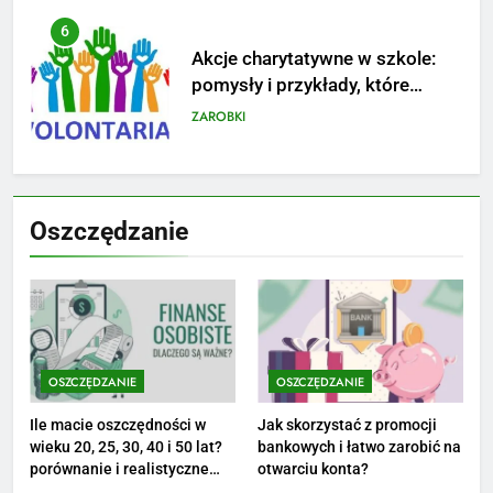
Akcje charytatywne w szkole:
pomysły i przykłady, które
zainspirują
ZAROBKI
7
Jak przygotować się finansowo
na narodziny dziecka: ile to
kosztuje i jak zaplanować
PORADY
Oszczędzanie
budżet
8
Netflix tagger — czym jest,
opinie i zarobki
PRACA
OSZCZĘDZANIE
OSZCZĘDZANIE
1
Ile macie oszczędności w
Jak skorzystać z promocji
Ile zarabia striptizer: poznaj
wieku 20, 25, 30, 40 i 50 lat?
bankowych i łatwo zarobić na
aktualne stawki męskiego
porównanie i realistyczne
otwarciu konta?
cele