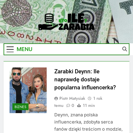
Skip
to
content
Ile-
Zarobki Gwiazd, Ciekawostki I Biznes
Zarabia.edu.pl
MENU
Zarabki Deynn: Ile
naprawdę dostaje
popularna influencerka?
Piotr Matysiak
1 rok
temu
0
11 min
BIZNES
Deynn, znana polska
influencerka, zdobyła serca
fanów dzięki treściom o modzie,