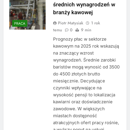
średnich wynagrodzeń w
branży kawowej
Piotr Matysiak
1 rok
PRACA
temu
0
9 min
Prognozy płac w sektorze
kawowym na 2025 rok wskazują
na znaczący wzrost
wynagrodzeń. Średnie zarobki
baristów mogą wynosić od 3500
do 4500 złotych brutto
miesięcznie. Decydujące
czynniki wpływające na
wysokość pensji to lokalizacja
kawiarni oraz doświadczenie
zawodowe. W większych
miastach dostępność
atrakcyjnych ofert pracy rośnie,
a wyższy popyt na usługi