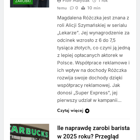
Piotr Matysiak
1 rok
ZAROBKI
temu
0
10 min
Magdalena Różczka jest znana z
roli Alicji Szymańskiej w serialu
„Lekarze”. Jej wynagrodzenie za
odcinek wzrosło z 6 do 7,5
tysiąca złotych, co czyni ją jedną
z lepiej opłacanych aktorek w
Polsce. Współprace reklamowe i
ich wpływ na dochody Różczka
rozwija swoje dochody dzięki
współpracy reklamowej. Jak
donosi „Super Express”, jej
pierwszy udział w kampanii…
Czytaj więcej
Ile naprawdę zarobi barista
w 2025 roku? Przegląd