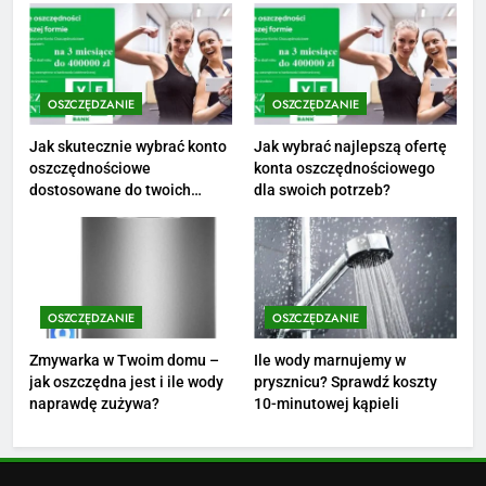
striptizera
ZAROBKI
2
Ile zarabia psycholog szkolny:
OSZCZĘDZANIE
OSZCZĘDZANIE
poznaj średnie zarobki na tym
stanowisku
Jak skutecznie wybrać konto
Jak wybrać najlepszą ofertę
ZAROBKI
oszczędnościowe
konta oszczędnościowego
dostosowane do twoich
dla swoich potrzeb?
3
finansów?
Ile zarabia florysta — średnie
zarobki, dodatki i sposoby na
podwyżkę
ZAROBKI
OSZCZĘDZANIE
OSZCZĘDZANIE
4
Zmywarka w Twoim domu –
Ile wody marnujemy w
Ile zarabia nauczyciel
jak oszczędna jest i ile wody
prysznicu? Sprawdź koszty
matematyki: średnie zarobki,
naprawdę zużywa?
10-minutowej kąpieli
dodatki i perspektywy
ZAROBKI