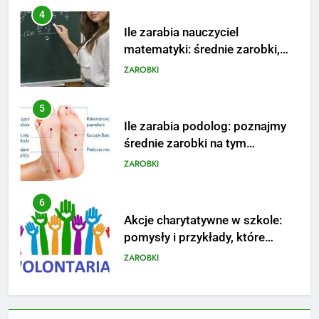
5
Ile zarabia podolog: poznajmy
średnie zarobki na tym
stanowisku
ZAROBKI
6
Akcje charytatywne w szkole:
pomysły i przykłady, które
zainspirują
ZAROBKI
7
Jak przygotować się finansowo
na narodziny dziecka: ile to
kosztuje i jak zaplanować
PORADY
budżet
8
Netflix tagger — czym jest,