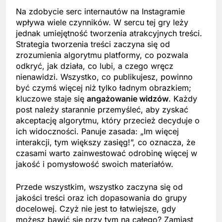
Link
Na zdobycie serc internautów na Instagramie
wpływa wiele czynników. W sercu tej gry leży
jednak umiejętność tworzenia atrakcyjnych treści.
Strategia tworzenia treści zaczyna się od
zrozumienia algorytmu platformy, co pozwala
odkryć, jak działa, co lubi, a czego wręcz
nienawidzi. Wszystko, co publikujesz, powinno
być czymś więcej niż tylko ładnym obrazkiem;
kluczowe staje się
angażowanie widzów
. Każdy
post należy starannie przemyśleć, aby zyskać
akceptację algorytmu, który przecież decyduje o
ich widoczności. Panuje zasada: „Im więcej
interakcji, tym większy zasięg!”, co oznacza, że
czasami warto zainwestować odrobinę więcej w
jakość i pomysłowość swoich materiałów.
Przede wszystkim, wszystko zaczyna się od
jakości treści oraz ich dopasowania do grupy
docelowej. Czyż nie jest to łatwiejsze, gdy
możesz bawić się przy tym na całego? Zamiast