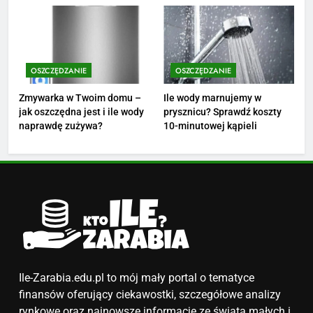
finansów?
4
Ile zarabia nauczyciel
matematyki: średnie zarobki,
OSZCZĘDZANIE
OSZCZĘDZANIE
dodatki i perspektywy
ZAROBKI
Zmywarka w Twoim domu –
Ile wody marnujemy w
jak oszczędna jest i ile wody
prysznicu? Sprawdź koszty
5
naprawdę zużywa?
10-minutowej kąpieli
Ile zarabia podolog: poznajmy
średnie zarobki na tym
stanowisku
ZAROBKI
6
Akcje charytatywne w szkole:
pomysły i przykłady, które
zainspirują
ZAROBKI
Ile-Zarabia.edu.pl to mój mały portal o tematyce
finansów oferujący ciekawostki, szczegółowe analizy
7
rynkowe oraz najnowsze informacje ze świata małych i