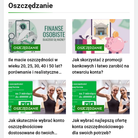
Oszczędzanie
opinie i zarobki
PRACA
1
Ile zarabia striptizer: poznaj
aktualne stawki męskiego
OSZCZĘDZANIE
OSZCZĘDZANIE
striptizera
ZAROBKI
Ile macie oszczędności w
Jak skorzystać z promocji
wieku 20, 25, 30, 40 i 50 lat?
bankowych i łatwo zarobić na
2
porównanie i realistyczne
otwarciu konta?
cele
Ile zarabia psycholog szkolny:
poznaj średnie zarobki na tym
stanowisku
ZAROBKI
OSZCZĘDZANIE
OSZCZĘDZANIE
3
Ile zarabia florysta — średnie
Jak skutecznie wybrać konto
Jak wybrać najlepszą ofertę
oszczędnościowe
konta oszczędnościowego
zarobki, dodatki i sposoby na
dostosowane do twoich
dla swoich potrzeb?
podwyżkę
ZAROBKI