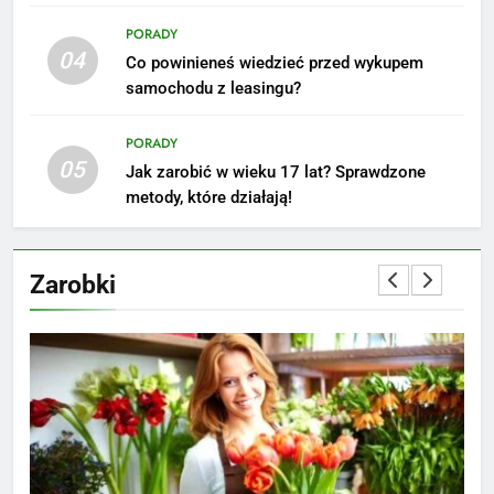
Akcje charytatywne w szkole:
PORADY
pomysły i przykłady, które
04
Co powinieneś wiedzieć przed wykupem
zainspirują
ZAROBKI
samochodu z leasingu?
7
PORADY
Jak przygotować się finansowo
05
Jak zarobić w wieku 17 lat? Sprawdzone
na narodziny dziecka: ile to
metody, które działają!
kosztuje i jak zaplanować
PORADY
budżet
Zarobki
8
Netflix tagger — czym jest,
opinie i zarobki
PRACA
1
Ile zarabia striptizer: poznaj
aktualne stawki męskiego