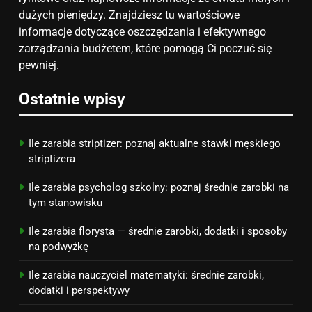
Jak przygotować się finansowo
dużych pieniędzy. Znajdziesz tu wartościowe
na narodziny dziecka: ile to
informacje dotyczące oszczędzania i efektywnego
kosztuje i jak zaplanować
zarządzania budżetem, które pomogą Ci poczuć się
PORADY
budżet
pewniej.
8
Ostatnie wpisy
Netflix tagger — czym jest,
opinie i zarobki
PRACA
Ile zarabia striptizer: poznaj aktualne stawki męskiego
striptizera
Ile zarabia psycholog szkolny: poznaj średnie zarobki na
tym stanowisku
Ile zarabia florysta — średnie zarobki, dodatki i sposoby
na podwyżkę
Ile zarabia nauczyciel matematyki: średnie zarobki,
dodatki i perspektywy