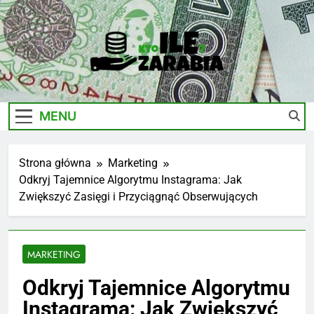
Skip
to
content
Ile-
Zarobki Gwiazd, Ciekawostki I Biznes
Zarabia.edu.pl
MENU
Strona główna
Marketing
Odkryj Tajemnice Algorytmu Instagrama: Jak
Zwiększyć Zasięgi i Przyciągnąć Obserwujących
MARKETING
Odkryj Tajemnice Algorytmu
Instagrama: Jak Zwiększyć