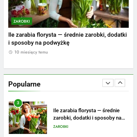
striptizera
ZAROBKI
ZAROBKI
Z
2
Ile zarabia psycholog szkolny:
nie
Ile zarabia florysta — średnie zarobki, dodatki
Ile
poznaj średnie zarobki na tym
i sposoby na podwyżkę
zar
stanowisku
ZAROBKI
10 miesięcy temu
1
3
Ile zarabia florysta — średnie
zarobki, dodatki i sposoby na
Popularne
podwyżkę
ZAROBKI
4
Ile zarabia nauczyciel
matematyki: średnie zarobki,
dodatki i perspektywy
ZAROBKI