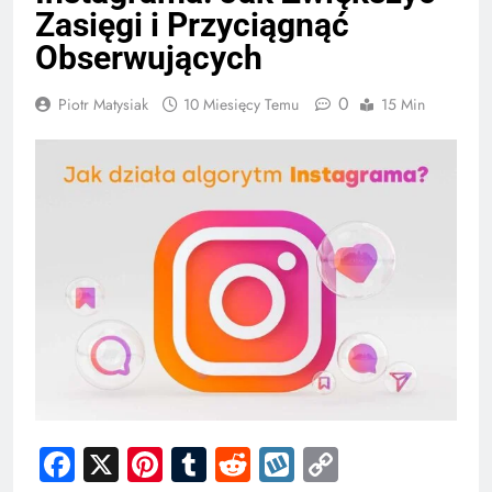
Zasięgi i Przyciągnąć
Obserwujących
0
Piotr Matysiak
10 Miesięcy Temu
15 Min
Facebook
X
Pinterest
Tumblr
Reddit
Wykop
Copy