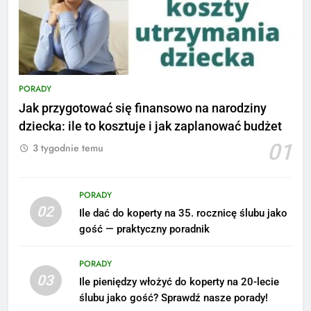
PORADY
Jak przygotować się finansowo na narodziny
dziecka: ile to kosztuje i jak zaplanować budżet
01
3 tygodnie temu
PORADY
02
Ile dać do koperty na 35. rocznicę ślubu jako
5
gość — praktyczny poradnik
Ile zarabia podolog: poznajmy
średnie zarobki na tym
PORADY
stanowisku
ZAROBKI
03
Ile pieniędzy włożyć do koperty na 20-lecie
ślubu jako gość? Sprawdź nasze porady!
6