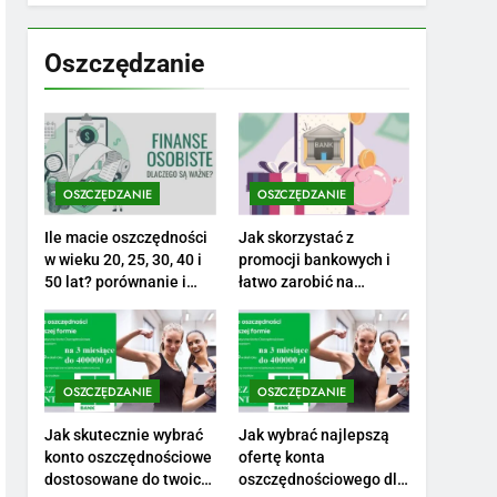
Jak przygotować się
finansowo na narodziny
Oszczędzanie
dziecka: ile to kosztuje i
PORADY
jak zaplanować budżet
8
Netflix tagger — czym
jest, opinie i zarobki
OSZCZĘDZANIE
OSZCZĘDZANIE
PRACA
Ile macie oszczędności
Jak skorzystać z
1
w wieku 20, 25, 30, 40 i
promocji bankowych i
Ile zarabia striptizer:
50 lat? porównanie i
łatwo zarobić na
poznaj aktualne stawki
realistyczne cele
otwarciu konta?
męskiego striptizera
ZAROBKI
2
OSZCZĘDZANIE
OSZCZĘDZANIE
Ile zarabia psycholog
szkolny: poznaj średnie
Jak skutecznie wybrać
Jak wybrać najlepszą
zarobki na tym
ZAROBKI
konto oszczędnościowe
ofertę konta
stanowisku
dostosowane do twoich
oszczędnościowego dla