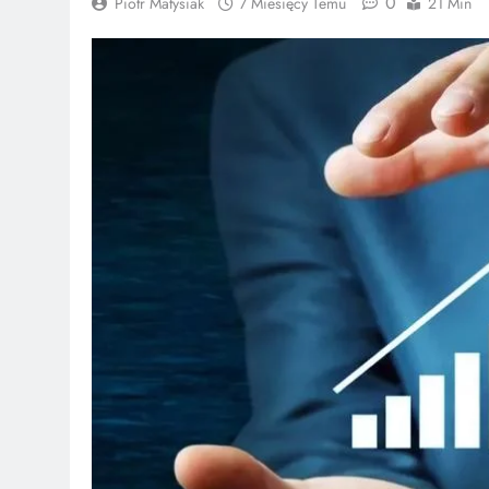
0
Piotr Matysiak
7 Miesięcy Temu
21 Min