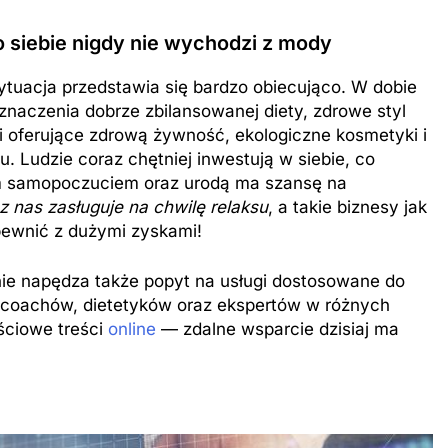
o siebie nigdy nie wychodzi z mody
ytuacja przedstawia się bardzo obiecująco. W dobie
znaczenia dobrze zbilansowanej diety, zdrowe styl
i oferujące zdrową żywność, ekologiczne kosmetyki i
. Ludzie coraz chętniej inwestują w siebie, co
ym samopoczuciem oraz urodą ma szansę na
 nas zasługuje na chwilę relaksu
, a takie biznesy jak
apewnić z dużymi zyskami!
nie napędza także popyt na usługi dostosowane do
j coachów, dietetyków oraz ekspertów w różnych
ościowe treści
online
— zdalne wsparcie dzisiaj ma