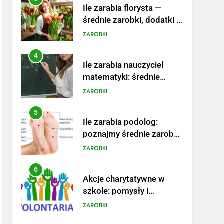
Ile zarabia florysta —
średnie zarobki, dodatki i
sposoby na podwyżkę
ZAROBKI
4
Ile zarabia nauczyciel
matematyki: średnie
zarobki, dodatki i
ZAROBKI
perspektywy
5
Ile zarabia podolog:
poznajmy średnie zarobki
na tym stanowisku
ZAROBKI
6
Akcje charytatywne w
szkole: pomysły i
przykłady, które
ZAROBKI
zainspirują
7