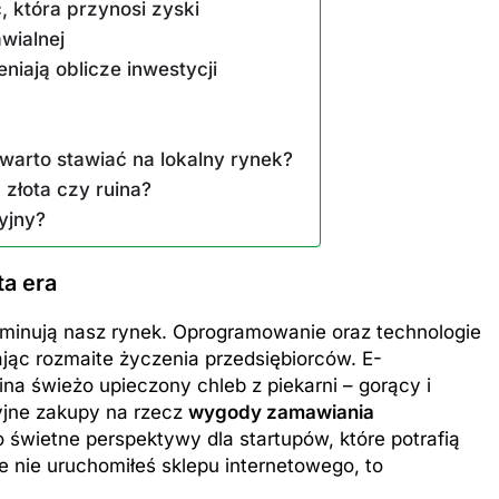
, która przynosi zyski
wialnej
niają oblicze inwestycji
warto stawiać na lokalny rynek?
ZAROBKI
złota czy ruina?
cyjny?
er: poznaj aktualne
Ile zarabia psycholog szkolny: po
iptizera
średnie zarobki na tym stanowis
ta era
7 Miesięcy Temu
minują nasz rynek. Oprogramowanie oraz technologie
ając rozmaite życzenia przedsiębiorców. E-
a świeżo upieczony chleb z piekarni – gorący i
yjne zakupy na rzecz
wygody zamawiania
świetne perspektywy dla startupów, które potrafią
ze nie uruchomiłeś sklepu internetowego, to