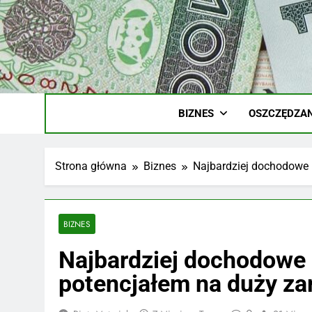
Skip
to
content
Ile
Zarobki Gw
BIZNES
OSZCZĘDZAN
Strona główna
Biznes
Najbardziej dochodowe 
BIZNES
Najbardziej dochodowe 
potencjałem na duży za