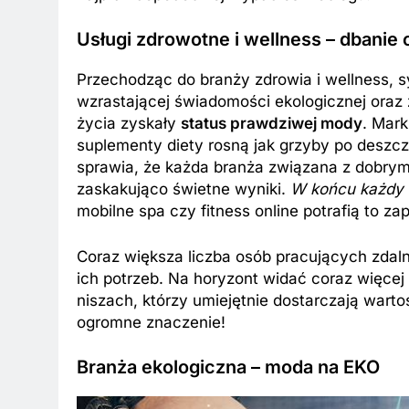
Usługi zdrowotne i wellness – dbanie 
Przechodząc do branży zdrowia i wellness, s
wzrastającej świadomości ekologicznej oraz 
życia zyskały
status prawdziwej mody
. Mark
suplementy diety rosną jak grzyby po deszczu
sprawia, że każda branża związana z dobr
zaskakująco świetne wyniki.
W końcu każdy z
mobilne spa czy fitness online potrafią to z
Coraz większa liczba osób pracujących zdal
ich potrzeb. Na horyzont widać coraz więce
niszach, którzy umiejętnie dostarczają wart
ogromne znaczenie!
Branża ekologiczna – moda na EKO