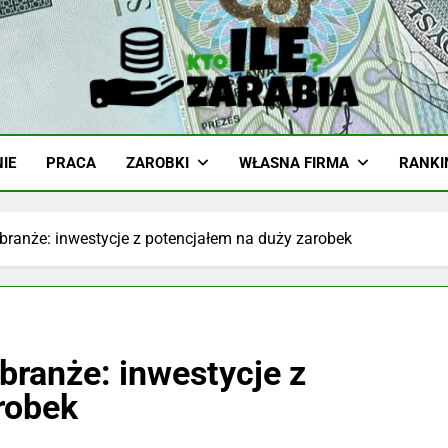
-Zarabia.edu.pl
iazd, Ciekawostki I Biznes
IE
PRACA
ZAROBKI
WŁASNA FIRMA
RANKI
branże: inwestycje z potencjałem na duży zarobek
branże: inwestycje z
robek