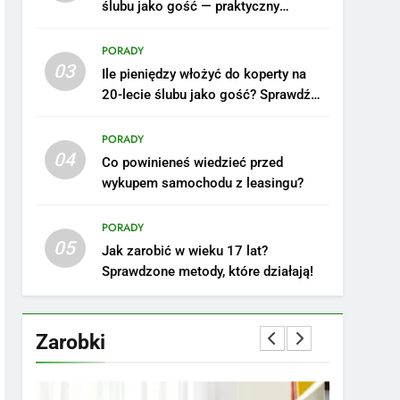
ślubu jako gość — praktyczny
poradnik
PORADY
03
Ile pieniędzy włożyć do koperty na
20-lecie ślubu jako gość? Sprawdź
nasze porady!
PORADY
04
Co powinieneś wiedzieć przed
5
wykupem samochodu z leasingu?
Ile zarabia podolog:
poznajmy średnie zarobki
PORADY
na tym stanowisku
ZAROBKI
05
Jak zarobić w wieku 17 lat?
Sprawdzone metody, które działają!
6
Akcje charytatywne w
szkole: pomysły i
Zarobki
przykłady, które
ZAROBKI
zainspirują
7
Jak przygotować się