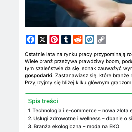
Facebook
X
Pinterest
Tumblr
Reddit
Wykop
Copy
Link
Ostatnie lata na rynku pracy przypominają r
Wiele branż przeżywa prawdziwy boom, podcz
tym szaleństwie da się jednak zauważyć wy
gospodarki
. Zastanawiasz się, które branże
Przyjrzyjmy się bliżej kilku głównym gracz
Spis treści
Technologia i e-commerce – nowa złota 
Usługi zdrowotne i wellness – dbanie o 
Branża ekologiczna – moda na EKO