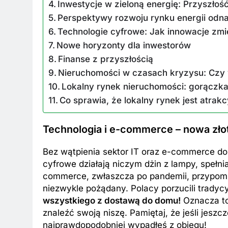
Inwestycje w zieloną energię: Przyszłość
Perspektywy rozwoju rynku energii odna
Technologie cyfrowe: Jak innowacje zmie
Nowe horyzonty dla inwestorów
Finanse z przyszłością
Nieruchomości w czasach kryzysu: Czy 
BKI
ZAROBKI
Lokalny rynek nieruchomości: gorączka 
Co sprawia, że lokalny rynek jest atrak
 są aktualne zarobki wójtów?
Ile zarabia striptiz
dź stawki na tym stanowisku!
stawki męskiego str
Technologia i e-commerce – nowa zło
esięcy Temu
7 Miesięcy Temu
Bez wątpienia sektor IT oraz e-commerce do
cyfrowe działają niczym dżin z lampy, spełni
commerce, zwłaszcza po pandemii, przypomin
niezwykle pożądany. Polacy porzucili tradyc
wszystkiego z dostawą do domu!
Oznacza to 
znaleźć swoją niszę. Pamiętaj, że jeśli jeszc
najprawdopodobniej wypadłeś z obiegu!