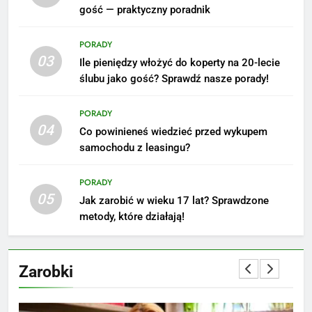
gość — praktyczny poradnik
Ile zarabia podolog: poznajmy
średnie zarobki na tym
PORADY
stanowisku
ZAROBKI
03
Ile pieniędzy włożyć do koperty na 20-lecie
ślubu jako gość? Sprawdź nasze porady!
6
Akcje charytatywne w szkole:
PORADY
pomysły i przykłady, które
04
Co powinieneś wiedzieć przed wykupem
zainspirują
ZAROBKI
samochodu z leasingu?
7
PORADY
Jak przygotować się finansowo
05
Jak zarobić w wieku 17 lat? Sprawdzone
na narodziny dziecka: ile to
metody, które działają!
kosztuje i jak zaplanować
PORADY
budżet
Zarobki
8
Netflix tagger — czym jest,
opinie i zarobki