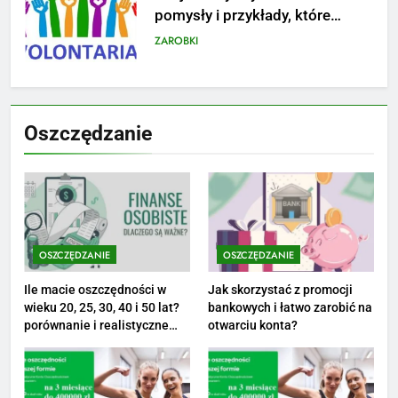
na narodziny dziecka: ile to
kosztuje i jak zaplanować
PORADY
budżet
8
Netflix tagger — czym jest,
Oszczędzanie
opinie i zarobki
PRACA
1
Ile zarabia striptizer: poznaj
aktualne stawki męskiego
OSZCZĘDZANIE
OSZCZĘDZANIE
striptizera
ZAROBKI
Ile macie oszczędności w
Jak skorzystać z promocji
wieku 20, 25, 30, 40 i 50 lat?
bankowych i łatwo zarobić na
2
porównanie i realistyczne
otwarciu konta?
cele
Ile zarabia psycholog szkolny:
poznaj średnie zarobki na tym
stanowisku
ZAROBKI