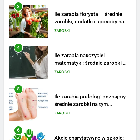
4
Ile zarabia nauczyciel
matematyki: średnie zarobki,
dodatki i perspektywy
ZAROBKI
5
Ile zarabia podolog: poznajmy
średnie zarobki na tym
stanowisku
ZAROBKI
6
Akcje charytatywne w szkole:
pomysły i przykłady, które
zainspirują
ZAROBKI
7
Jak przygotować się finansowo