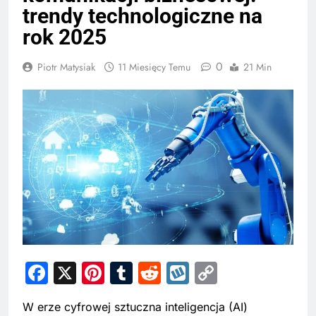
trendy technologiczne na
rok 2025
0
Piotr Matysiak
11 Miesięcy Temu
21 Min
Facebook
X
Pinterest
Tumblr
Reddit
Wykop
Copy
Link
W erze cyfrowej sztuczna inteligencja (AI)