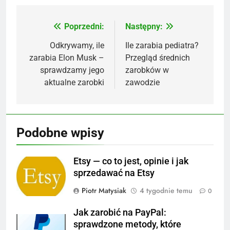
Poprzedni:
Następny:
Nawigacja
wpisu
Odkrywamy, ile
Ile zarabia pediatra?
zarabia Elon Musk –
Przegląd średnich
sprawdzamy jego
zarobków w
aktualne zarobki
zawodzie
Podobne wpisy
Etsy — co to jest, opinie i jak
sprzedawać na Etsy
Piotr Matysiak
4 tygodnie temu
0
Jak zarobić na PayPal:
sprawdzone metody, które