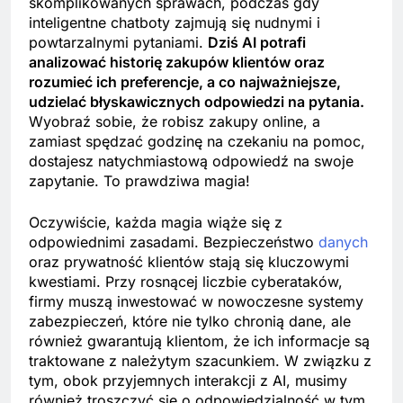
skomplikowanych sprawach, podczas gdy
inteligentne chatboty zajmują się nudnymi i
powtarzalnymi pytaniami.
Dziś AI potrafi
analizować historię zakupów klientów oraz
rozumieć ich preferencje, a co najważniejsze,
udzielać błyskawicznych odpowiedzi na pytania.
Wyobraź sobie, że robisz zakupy online, a
zamiast spędzać godzinę na czekaniu na pomoc,
dostajesz natychmiastową odpowiedź na swoje
zapytanie. To prawdziwa magia!
Oczywiście, każda magia wiąże się z
odpowiednimi zasadami. Bezpieczeństwo
danych
oraz prywatność klientów stają się kluczowymi
kwestiami. Przy rosnącej liczbie cyberataków,
firmy muszą inwestować w nowoczesne systemy
zabezpieczeń, które nie tylko chronią dane, ale
również gwarantują klientom, że ich informacje są
traktowane z należytym szacunkiem. W związku z
tym, obok przyjemnych interakcji z AI, musimy
również troszczyć się o odpowiedzialność w tym