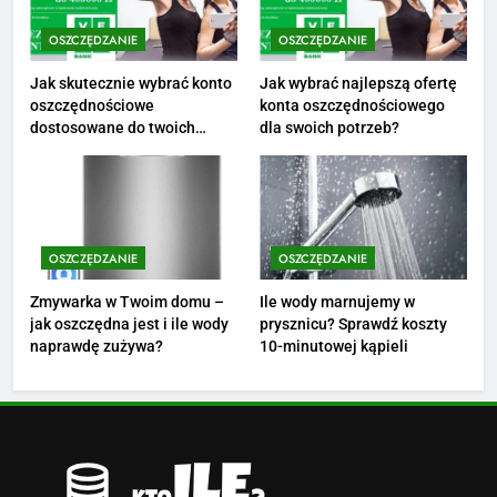
OSZCZĘDZANIE
OSZCZĘDZANIE
3
Ile zarabia florysta — średnie
Jak skutecznie wybrać konto
Jak wybrać najlepszą ofertę
oszczędnościowe
konta oszczędnościowego
zarobki, dodatki i sposoby na
dostosowane do twoich
dla swoich potrzeb?
podwyżkę
ZAROBKI
finansów?
4
Ile zarabia nauczyciel
matematyki: średnie zarobki,
OSZCZĘDZANIE
OSZCZĘDZANIE
dodatki i perspektywy
ZAROBKI
Zmywarka w Twoim domu –
Ile wody marnujemy w
jak oszczędna jest i ile wody
prysznicu? Sprawdź koszty
5
naprawdę zużywa?
10-minutowej kąpieli
Ile zarabia podolog: poznajmy
średnie zarobki na tym
stanowisku
ZAROBKI
6