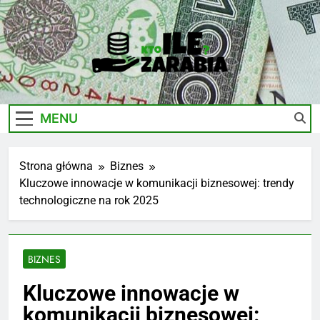
Skip
to
content
Ile-
Zarobki Gwiazd, Ciekawostki I Biznes
Zarabia.edu.pl
MENU
Strona główna
Biznes
Kluczowe innowacje w komunikacji biznesowej: trendy
technologiczne na rok 2025
BIZNES
Kluczowe innowacje w
komunikacji biznesowej: