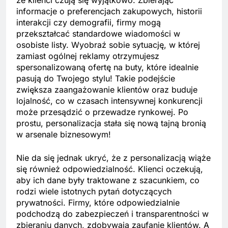
że klienci czują się wyjątkowo. Zbierając
informacje o preferencjach zakupowych, historii
interakcji czy demografii, firmy mogą
przekształcać standardowe wiadomości w
osobiste listy. Wyobraź sobie sytuację, w której
zamiast ogólnej reklamy otrzymujesz
spersonalizowaną ofertę na buty, które idealnie
pasują do Twojego stylu! Takie podejście
zwiększa zaangażowanie klientów oraz buduje
lojalność, co w czasach intensywnej konkurencji
może przesądzić o przewadze rynkowej. Po
prostu, personalizacja stała się nową tajną bronią
w arsenale biznesowym!
Nie da się jednak ukryć, że z personalizacją wiąże
się również odpowiedzialność. Klienci oczekują,
aby ich dane były traktowane z szacunkiem, co
rodzi wiele istotnych pytań dotyczących
prywatności. Firmy, które odpowiedzialnie
podchodzą do zabezpieczeń i transparentności w
zbieraniu danych, zdobywają zaufanie klientów. A