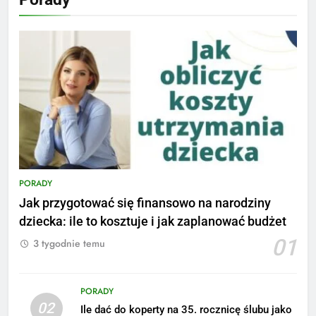
PORADY
Jak przygotować się finansowo na narodziny
dziecka: ile to kosztuje i jak zaplanować budżet
01
3 tygodnie temu
PORADY
02
Ile dać do koperty na 35. rocznicę ślubu jako
5