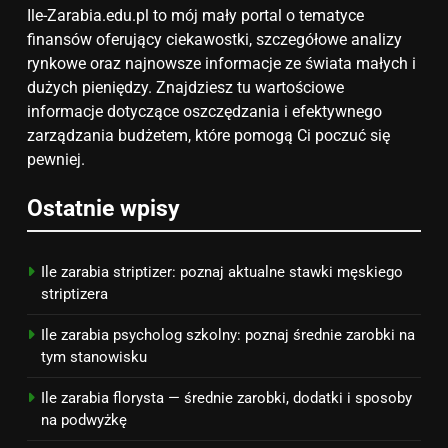
zainspirują
ZAROBKI
Ile-Zarabia.edu.pl to mój mały portal o tematyce
finansów oferujący ciekawostki, szczegółowe analizy
7
rynkowe oraz najnowsze informacje ze świata małych i
Jak przygotować się finansowo
dużych pieniędzy. Znajdziesz tu wartościowe
na narodziny dziecka: ile to
informacje dotyczące oszczędzania i efektywnego
kosztuje i jak zaplanować
zarządzania budżetem, które pomogą Ci poczuć się
PORADY
budżet
pewniej.
8
Ostatnie wpisy
Netflix tagger — czym jest,
opinie i zarobki
PRACA
Ile zarabia striptizer: poznaj aktualne stawki męskiego
striptizera
Ile zarabia psycholog szkolny: poznaj średnie zarobki na
tym stanowisku
Ile zarabia florysta — średnie zarobki, dodatki i sposoby
na podwyżkę