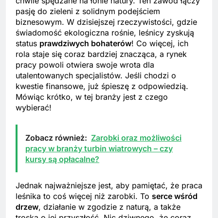
chwile spędzane na łonie natury. Ten zawód łączy
pasję do zieleni z solidnym podejściem
biznesowym. W dzisiejszej rzeczywistości, gdzie
świadomość ekologiczna rośnie, leśnicy zyskują
status
prawdziwych bohaterów
! Co więcej, ich
rola staje się coraz bardziej znacząca, a rynek
pracy powoli otwiera swoje wrota dla
utalentowanych specjalistów. Jeśli chodzi o
kwestie finansowe, już śpieszę z odpowiedzią.
Mówiąc krótko, w tej branży jest z czego
wybierać!
Zobacz również:
Zarobki oraz możliwości
pracy w branży turbin wiatrowych – czy
kursy są opłacalne?
Jednak najważniejsze jest, aby pamiętać, że praca
leśnika to coś więcej niż zarobki. To
serce wśród
drzew
, działanie w zgodzie z naturą, a także
troska o jej przyszłość. Nic dziwnego, że coraz