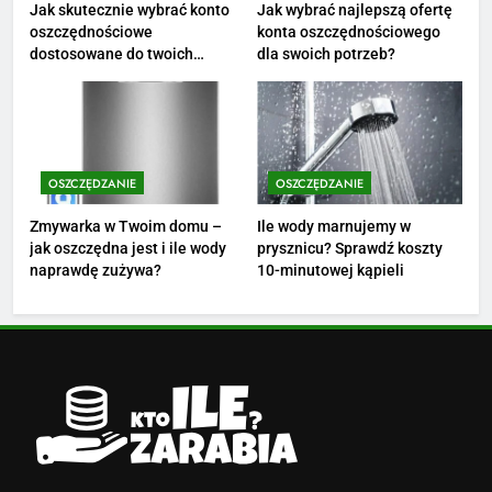
Ile zarabia florysta — średnie
Jak skutecznie wybrać konto
Jak wybrać najlepszą ofertę
oszczędnościowe
konta oszczędnościowego
zarobki, dodatki i sposoby na
dostosowane do twoich
dla swoich potrzeb?
podwyżkę
ZAROBKI
finansów?
4
Ile zarabia nauczyciel
matematyki: średnie zarobki,
OSZCZĘDZANIE
OSZCZĘDZANIE
dodatki i perspektywy
ZAROBKI
Zmywarka w Twoim domu –
Ile wody marnujemy w
jak oszczędna jest i ile wody
prysznicu? Sprawdź koszty
5
naprawdę zużywa?
10-minutowej kąpieli
Ile zarabia podolog: poznajmy
średnie zarobki na tym
stanowisku
ZAROBKI
6
Akcje charytatywne w szkole:
pomysły i przykłady, które