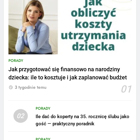
PORADY
Jak przygotować się finansowo na narodziny
dziecka: ile to kosztuje i jak zaplanować budżet
01
3 tygodnie temu
PORADY
02
Ile dać do koperty na 35. rocznicę ślubu jako
5
gość — praktyczny poradnik
Ile zarabia podolog: poznajmy
średnie zarobki na tym
PORADY
stanowisku