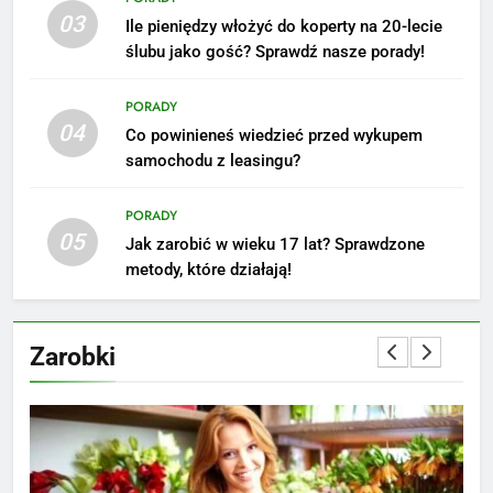
ZAROBKI
03
Ile pieniędzy włożyć do koperty na 20-lecie
ślubu jako gość? Sprawdź nasze porady!
6
Akcje charytatywne w szkole:
PORADY
pomysły i przykłady, które
04
Co powinieneś wiedzieć przed wykupem
zainspirują
ZAROBKI
samochodu z leasingu?
7
PORADY
Jak przygotować się finansowo
05
Jak zarobić w wieku 17 lat? Sprawdzone
na narodziny dziecka: ile to
metody, które działają!
kosztuje i jak zaplanować
PORADY
budżet
Zarobki
8
Netflix tagger — czym jest,
opinie i zarobki
PRACA