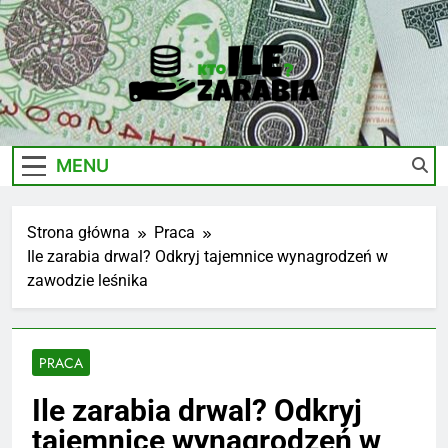
Skip
to
content
Ile-
Zarobki Gwiazd, Ciekawostki I Biznes
Zarabia.edu.pl
MENU
Strona główna
Praca
Ile zarabia drwal? Odkryj tajemnice wynagrodzeń w
zawodzie leśnika
PRACA
Ile zarabia drwal? Odkryj
tajemnice wynagrodzeń w