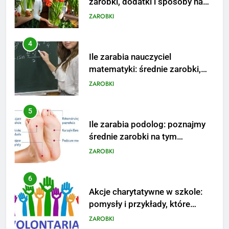
matematyki: średnie zarobki,
dodatki i perspektywy
ZAROBKI
5
Ile zarabia podolog: poznajmy
średnie zarobki na tym
stanowisku
ZAROBKI
6
Akcje charytatywne w szkole:
pomysły i przykłady, które
zainspirują
ZAROBKI
7
Jak przygotować się finansowo
na narodziny dziecka: ile to
kosztuje i jak zaplanować
PORADY
budżet