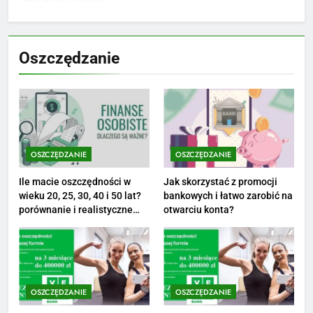
8
Netflix tagger — czym jest,
Oszczędzanie
opinie i zarobki
PRACA
1
Ile zarabia striptizer: poznaj
aktualne stawki męskiego
OSZCZĘDZANIE
OSZCZĘDZANIE
striptizera
ZAROBKI
Ile macie oszczędności w
Jak skorzystać z promocji
wieku 20, 25, 30, 40 i 50 lat?
bankowych i łatwo zarobić na
2
porównanie i realistyczne
otwarciu konta?
cele
Ile zarabia psycholog szkolny:
poznaj średnie zarobki na tym
stanowisku
ZAROBKI
OSZCZĘDZANIE
OSZCZĘDZANIE
3