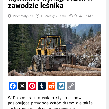
zawodzie leśnika
0
Piotr Matysiak
11 Miesięcy Temu
17 Min
Facebook
X
Pinterest
Tumblr
Reddit
Wykop
Copy
Link
W Polsce praca drwala nie tylko stanowi
pasjonującą przygodę wśród drzew, ale także
zaskakuje, gdy bliżej przyjrzymy się