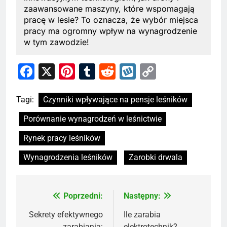
zaawansowane maszyny, które wspomagają
pracę w lesie? To oznacza, że wybór miejsca
pracy ma ogromny wpływ na wynagrodzenie
w tym zawodzie!
Facebook
X
Pinterest
Tumblr
Reddit
Wykop
Copy
Link
Tagi:
Czynniki wpływające na pensje leśników
Porównanie wynagrodzeń w leśnictwie
Rynek pracy leśników
Wynagrodzenia leśników
Zarobki drwala
Poprzedni:
Następny:
Nawigacja
wpisu
Sekrety efektywnego
Ile zarabia
zarabiania:
elektrotechnik?