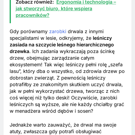
Zobacz również:
Ergonomia i technologia –
jak stworzyć biuro, które wspiera
pracowników?
Gdy porównamy
zarobki
drwala z innymi
specjalistami w lesie, odkryjemy, że
leśniczy
zasiada na szczycie leśnego hierarchicznego
drzewka
. Ich zadania wykraczają poza ścinkę
drzew, obejmując zarządzanie całym
ekosystemem! Tak więc leśniczy pełni rolę „szefa
lasu”, który dba o wszystko, od zdrowia drzew po
dobrostan zwierząt. Z pewnością leśniczy
potrafiłby ze znakomitym skutkiem uczyć drwala,
jak w pełni wykorzystać drzewa, tworząc z nich
coś więcej niż tylko deski! Oczywiście, zarobki
leśniczych są wyższe, ale nie każdy chciałby grać
w menadżera wśród dębów i sosen?
Jednakże warto zauważyć, że drwal ma swoje
atuty, zwłaszcza gdy potrafi obsługiwać