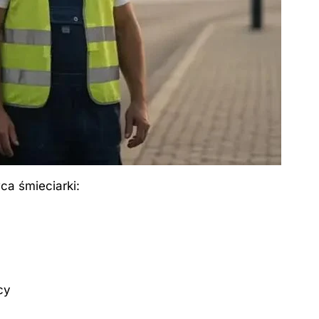
wca śmieciarki:
cy