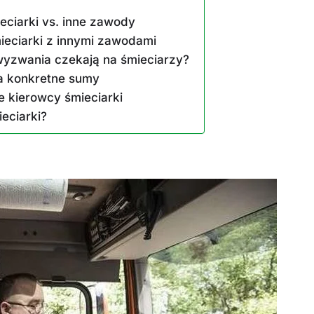
ciarki vs. inne zawody
eciarki z innymi zawodami
wyzwania czekają na śmieciarzy?
na konkretne sumy
 kierowcy śmieciarki
ZAROBKI
ieciarki?
er: poznaj aktualne
Ile zarabia psycholog szkolny: po
iptizera
średnie zarobki na tym stanowis
6 Miesięcy Temu