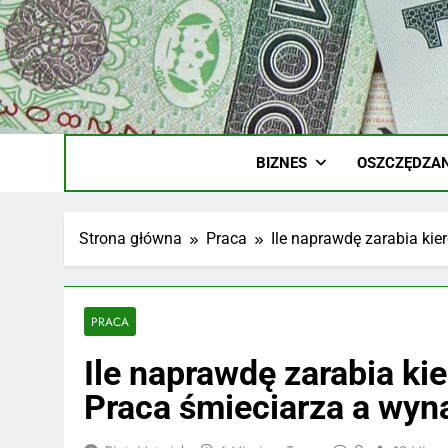
Skip
to
content
Ile
Zarobki Gw
BIZNES
OSZCZĘDZAN
Strona główna
Praca
Ile naprawdę zarabia ki
PRACA
Ile naprawdę zarabia ki
Praca śmieciarza a wyn