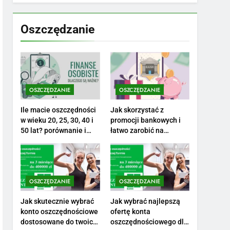
7
Jak przygotować się
finansowo na narodziny
Oszczędzanie
dziecka: ile to kosztuje i
PORADY
jak zaplanować budżet
8
Netflix tagger — czym
jest, opinie i zarobki
OSZCZĘDZANIE
OSZCZĘDZANIE
PRACA
Ile macie oszczędności
Jak skorzystać z
1
w wieku 20, 25, 30, 40 i
promocji bankowych i
Ile zarabia striptizer:
50 lat? porównanie i
łatwo zarobić na
realistyczne cele
otwarciu konta?
poznaj aktualne stawki
męskiego striptizera
ZAROBKI
2
OSZCZĘDZANIE
OSZCZĘDZANIE
Ile zarabia psycholog
szkolny: poznaj średnie
Jak skutecznie wybrać
Jak wybrać najlepszą
konto oszczędnościowe
ofertę konta
zarobki na tym
ZAROBKI
dostosowane do twoich
oszczędnościowego dla
stanowisku