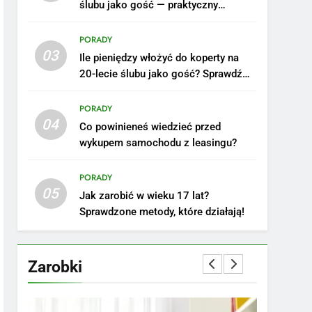
ślubu jako gość — praktyczny
poradnik
PORADY
03
Ile pieniędzy włożyć do koperty na
20-lecie ślubu jako gość? Sprawdź
nasze porady!
PORADY
04
Co powinieneś wiedzieć przed
wykupem samochodu z leasingu?
5
Ile zarabia podolog:
poznajmy średnie zarobki
PORADY
05
na tym stanowisku
ZAROBKI
Jak zarobić w wieku 17 lat?
Sprawdzone metody, które działają!
6
Akcje charytatywne w
szkole: pomysły i
Zarobki
przykłady, które
ZAROBKI
zainspirują
7