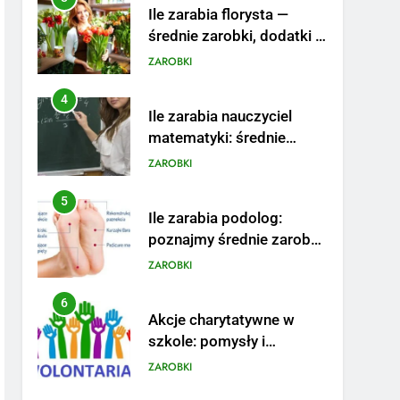
Ile zarabia florysta —
średnie zarobki, dodatki i
sposoby na podwyżkę
ZAROBKI
4
Ile zarabia nauczyciel
matematyki: średnie
zarobki, dodatki i
ZAROBKI
perspektywy
5
Ile zarabia podolog:
poznajmy średnie zarobki
na tym stanowisku
ZAROBKI
6
Akcje charytatywne w
szkole: pomysły i
przykłady, które
ZAROBKI
zainspirują