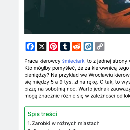
Facebook
X
Pinterest
Tumblr
Reddit
Wykop
Copy
Link
Praca kierowcy
śmieciarki
to z jednej strony
Kto mógłby pomyśleć, że za kierownicą tego
pieniędzy? Na przykład we Wrocławiu kiero
się między 5 a 9 tys. zł na rękę. O tak, to 
pizzę na sobotnią noc. Warto jednak zauważy
mogą znacznie różnić się w zależności od lok
Spis treści
Zarobki w różnych miastach