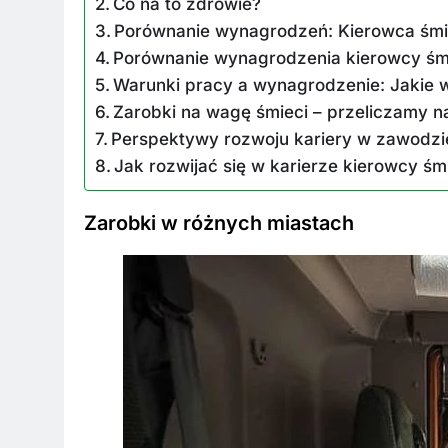
Co na to zdrowie?
Porównanie wynagrodzeń: Kierowca śmie
Porównanie wynagrodzenia kierowcy śmi
Warunki pracy a wynagrodzenie: Jakie 
Zarobki na wagę śmieci – przeliczamy 
Perspektywy rozwoju kariery w zawodzie
BKI
ZAROBKI
Jak rozwijać się w karierze kierowcy śm
 są aktualne zarobki wójtów?
Ile zarabia striptiz
Zarobki w różnych miastach
dź stawki na tym stanowisku!
stawki męskiego str
esięcy Temu
6 Miesięcy Temu