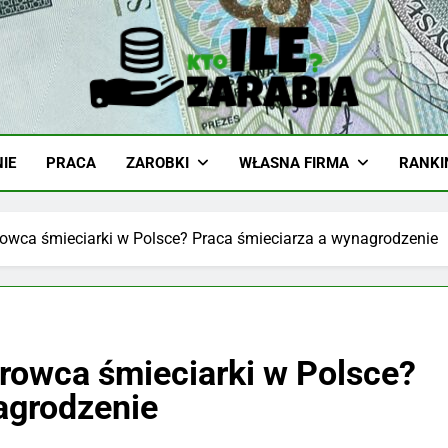
-Zarabia.edu.pl
iazd, Ciekawostki I Biznes
IE
PRACA
ZAROBKI
WŁASNA FIRMA
RANKI
erowca śmieciarki w Polsce? Praca śmieciarza a wynagrodzenie
erowca śmieciarki w Polsce?
agrodzenie