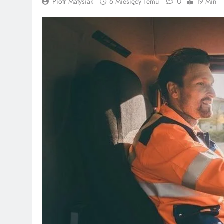
0
Piotr Matysiak
6 Miesięcy Temu
19 Min