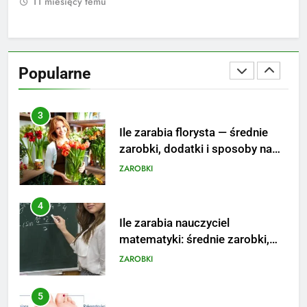
mu
11 miesięcy temu
2
Ile zarabia psycholog szkolny:
poznaj średnie zarobki na tym
Popularne
stanowisku
ZAROBKI
3
Ile zarabia florysta — średnie
zarobki, dodatki i sposoby na
podwyżkę
ZAROBKI
4
Ile zarabia nauczyciel
matematyki: średnie zarobki,
dodatki i perspektywy
ZAROBKI
5