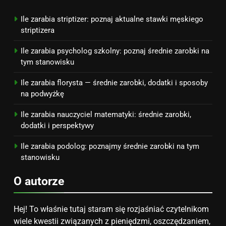
na narodziny dziecka: ile to
kosztuje i jak zaplanować
PORADY
Ile zarabia striptizer: poznaj aktualne stawki męskiego
budżet
striptizera
8
Ile zarabia psycholog szkolny: poznaj średnie zarobki na
Netflix tagger — czym jest,
tym stanowisku
opinie i zarobki
Ile zarabia florysta — średnie zarobki, dodatki i sposoby
PRACA
na podwyżkę
Ile zarabia nauczyciel matematyki: średnie zarobki,
dodatki i perspektywy
Ile zarabia podolog: poznajmy średnie zarobki na tym
stanowisku
O autorze
Hej! To właśnie tutaj staram się rozjaśniać czytelnikom
wiele kwestii związanych z pieniędzmi, oszczędzaniem,