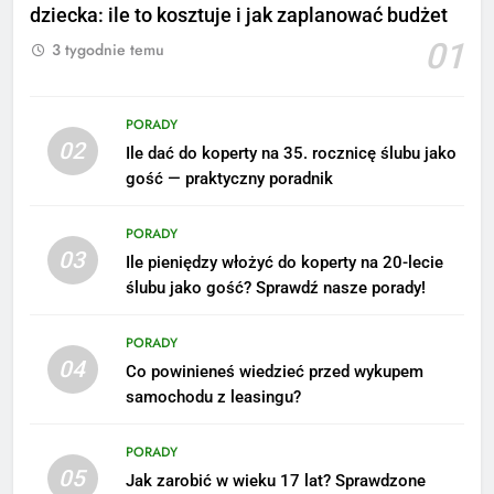
dziecka: ile to kosztuje i jak zaplanować budżet
01
3 tygodnie temu
PORADY
02
Ile dać do koperty na 35. rocznicę ślubu jako
gość — praktyczny poradnik
PORADY
03
Ile pieniędzy włożyć do koperty na 20-lecie
ślubu jako gość? Sprawdź nasze porady!
5
Ile zarabia podolog: poznajmy
PORADY
średnie zarobki na tym
04
Co powinieneś wiedzieć przed wykupem
stanowisku
ZAROBKI
samochodu z leasingu?
6
PORADY
Akcje charytatywne w szkole:
05
Jak zarobić w wieku 17 lat? Sprawdzone