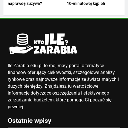
4
naprawdę zużywa?
10-minutowej kąpieli
Ile zarabia nauczyciel
matematyki: średnie zarobki,
dodatki i perspektywy
ZAROBKI
5
Ile zarabia podolog: poznajmy
średnie zarobki na tym
stanowisku
ZAROBKI
Ile-Zarabia.edu.pl to mój mały portal o tematyce
finansów oferujący ciekawostki, szczegółowe analizy
6
rynkowe oraz najnowsze informacje ze świata małych i
Akcje charytatywne w szkole:
dużych pieniędzy. Znajdziesz tu wartościowe
pomysły i przykłady, które
informacje dotyczące oszczędzania i efektywnego
zainspirują
zarządzania budżetem, które pomogą Ci poczuć się
ZAROBKI
pewniej.
7
Ostatnie wpisy
Jak przygotować się finansowo