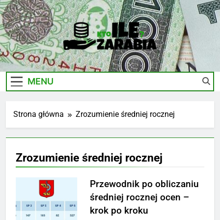
Skip
to
content
Ile-
Zarobki Gwiazd, Ciekawostki I Biznes
Zarabia.edu.pl
MENU
Strona główna
Zrozumienie średniej rocznej
Zrozumienie średniej rocznej
Przewodnik po obliczaniu
średniej rocznej ocen –
krok po kroku