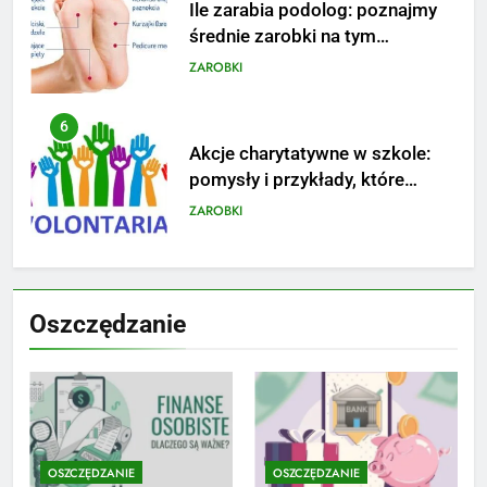
Ile zarabia podolog: poznajmy
średnie zarobki na tym
stanowisku
ZAROBKI
6
Akcje charytatywne w szkole:
pomysły i przykłady, które
zainspirują
ZAROBKI
7
Jak przygotować się finansowo
Oszczędzanie
na narodziny dziecka: ile to
kosztuje i jak zaplanować
PORADY
budżet
8
Netflix tagger — czym jest,
opinie i zarobki
OSZCZĘDZANIE
OSZCZĘDZANIE