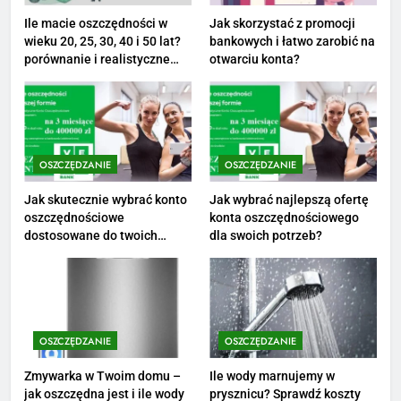
PRACA
Ile macie oszczędności w
Jak skorzystać z promocji
wieku 20, 25, 30, 40 i 50 lat?
bankowych i łatwo zarobić na
1
porównanie i realistyczne
otwarciu konta?
cele
Ile zarabia striptizer: poznaj
aktualne stawki męskiego
striptizera
ZAROBKI
OSZCZĘDZANIE
OSZCZĘDZANIE
2
Ile zarabia psycholog szkolny:
Jak skutecznie wybrać konto
Jak wybrać najlepszą ofertę
oszczędnościowe
konta oszczędnościowego
poznaj średnie zarobki na tym
dostosowane do twoich
dla swoich potrzeb?
stanowisku
ZAROBKI
finansów?
3
Ile zarabia florysta — średnie
zarobki, dodatki i sposoby na
OSZCZĘDZANIE
OSZCZĘDZANIE
podwyżkę
ZAROBKI
Zmywarka w Twoim domu –
Ile wody marnujemy w
jak oszczędna jest i ile wody
prysznicu? Sprawdź koszty