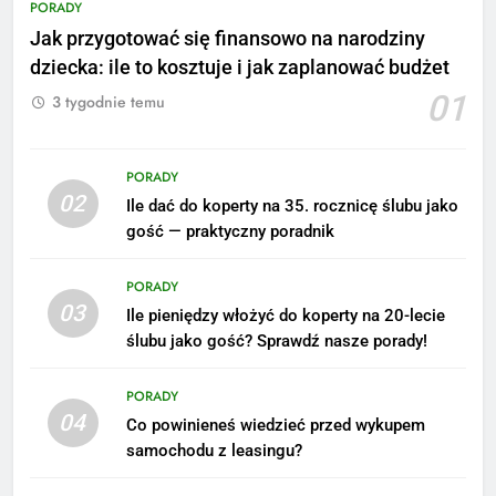
PORADY
Jak przygotować się finansowo na narodziny
dziecka: ile to kosztuje i jak zaplanować budżet
01
3 tygodnie temu
PORADY
02
Ile dać do koperty na 35. rocznicę ślubu jako
gość — praktyczny poradnik
PORADY
03
Ile pieniędzy włożyć do koperty na 20-lecie
ślubu jako gość? Sprawdź nasze porady!
5
Ile zarabia podolog: poznajmy
PORADY
średnie zarobki na tym
04
Co powinieneś wiedzieć przed wykupem
stanowisku
ZAROBKI
samochodu z leasingu?