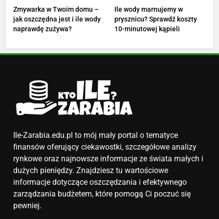
podwyżkę
ZAROBKI
Zmywarka w Twoim domu –
Ile wody marnujemy w
jak oszczędna jest i ile wody
prysznicu? Sprawdź koszty
4
naprawdę zużywa?
10-minutowej kąpieli
Ile zarabia nauczyciel
matematyki: średnie zarobki,
dodatki i perspektywy
ZAROBKI
5
Ile zarabia podolog: poznajmy
średnie zarobki na tym
stanowisku
ZAROBKI
Ile-Zarabia.edu.pl to mój mały portal o tematyce
finansów oferujący ciekawostki, szczegółowe analizy
6
rynkowe oraz najnowsze informacje ze świata małych i
Akcje charytatywne w szkole:
dużych pieniędzy. Znajdziesz tu wartościowe
pomysły i przykłady, które
informacje dotyczące oszczędzania i efektywnego
zainspirują
zarządzania budżetem, które pomogą Ci poczuć się
ZAROBKI
pewniej.