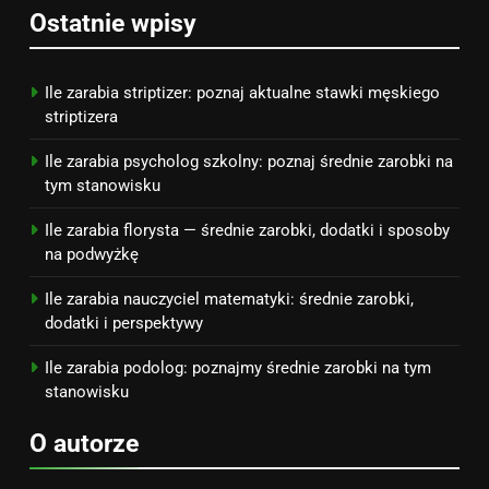
7
Ostatnie wpisy
Jak przygotować się finansowo
na narodziny dziecka: ile to
kosztuje i jak zaplanować
PORADY
Ile zarabia striptizer: poznaj aktualne stawki męskiego
budżet
striptizera
8
Ile zarabia psycholog szkolny: poznaj średnie zarobki na
Netflix tagger — czym jest,
tym stanowisku
opinie i zarobki
Ile zarabia florysta — średnie zarobki, dodatki i sposoby
PRACA
na podwyżkę
Ile zarabia nauczyciel matematyki: średnie zarobki,
dodatki i perspektywy
Ile zarabia podolog: poznajmy średnie zarobki na tym
stanowisku
O autorze