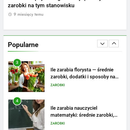
aktualne stawki męskiego
zarobki na tym stanowisku
i 
striptizera
ZAROBKI
9 miesięcy temu
9
2
Ile zarabia psycholog szkolny:
poznaj średnie zarobki na tym
Popularne
stanowisku
ZAROBKI
3
Ile zarabia florysta — średnie
zarobki, dodatki i sposoby na
podwyżkę
ZAROBKI
4
Ile zarabia nauczyciel
matematyki: średnie zarobki,
dodatki i perspektywy
ZAROBKI