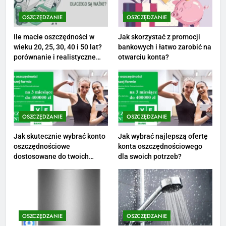
Netflix tagger — czym jest,
opinie i zarobki
OSZCZĘDZANIE
OSZCZĘDZANIE
PRACA
Ile macie oszczędności w
Jak skorzystać z promocji
wieku 20, 25, 30, 40 i 50 lat?
bankowych i łatwo zarobić na
1
porównanie i realistyczne
otwarciu konta?
cele
Ile zarabia striptizer: poznaj
aktualne stawki męskiego
striptizera
ZAROBKI
OSZCZĘDZANIE
OSZCZĘDZANIE
2
Ile zarabia psycholog szkolny:
Jak skutecznie wybrać konto
Jak wybrać najlepszą ofertę
oszczędnościowe
konta oszczędnościowego
poznaj średnie zarobki na tym
dostosowane do twoich
dla swoich potrzeb?
stanowisku
ZAROBKI
finansów?
3
Ile zarabia florysta — średnie
zarobki, dodatki i sposoby na
OSZCZĘDZANIE
OSZCZĘDZANIE