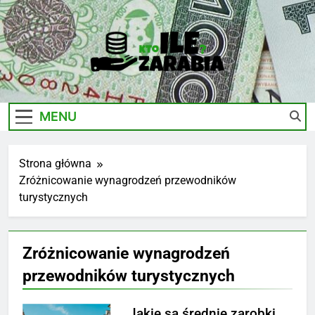
Skip
to
content
Ile-
Zarobki Gwiazd, Ciekawostki I Biznes
Zarabia.edu.pl
MENU
Strona główna
Zróżnicowanie wynagrodzeń przewodników
turystycznych
Zróżnicowanie wynagrodzeń
przewodników turystycznych
Jakie są średnie zarobki