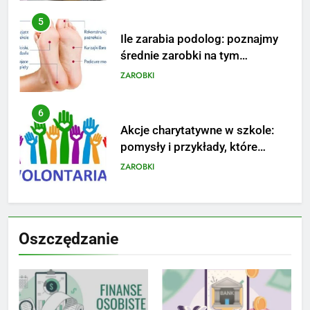
5
Ile zarabia podolog: poznajmy
średnie zarobki na tym
stanowisku
ZAROBKI
6
Akcje charytatywne w szkole:
pomysły i przykłady, które
zainspirują
ZAROBKI
7
Jak przygotować się finansowo
Oszczędzanie
na narodziny dziecka: ile to
kosztuje i jak zaplanować
PORADY
budżet
8