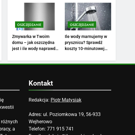
finansów?
swoich potrzeb?
3
Ile zarabia florysta —
średnie zarobki, dodatki i
sposoby na podwyżkę
OSZCZĘDZANIE
OSZCZĘDZANIE
ZAROBKI
Zmywarka w Twoim
Ile wody marnujemy w
4
domu – jak oszczędna
prysznicu? Sprawdź
Ile zarabia nauczyciel
jest i ile wody naprawdę
koszty 10-minutowej
matematyki: średnie
zużywa?
kąpieli
zarobki, dodatki i
ZAROBKI
perspektywy
5
Ile zarabia podolog:
Kontakt
poznajmy średnie zarobki
na tym stanowisku
ZAROBKI
ię
Redakcja:
Piotr Matysiak
kwestii
6
Akcje charytatywne w
Adres: ul. Poziomkowa 19, 56-933
szkole: pomysły i
 różnych
Wejherowo
przykłady, które
ZAROBKI
racy, a
Telefon: 771 915 741
zainspirują