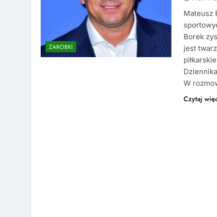
Mateusz B
sportowyc
Borek zys
ZAROBKI
jest twar
piłkarski
Dziennika
W rozmo
Czytaj wię