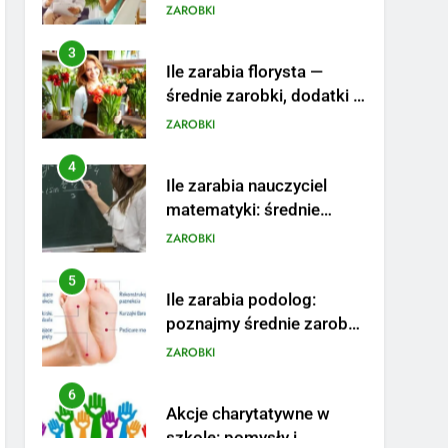
Ile zarabia florysta —
średnie zarobki, dodatki i
sposoby na podwyżkę
ZAROBKI
4
Ile zarabia nauczyciel
matematyki: średnie
zarobki, dodatki i
ZAROBKI
perspektywy
5
Ile zarabia podolog:
poznajmy średnie zarobki
na tym stanowisku
ZAROBKI
6
Akcje charytatywne w
szkole: pomysły i
przykłady, które
ZAROBKI
zainspirują