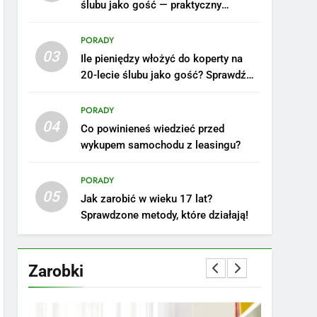
ślubu jako gość — praktyczny
poradnik
PORADY
03
Ile pieniędzy włożyć do koperty na
20-lecie ślubu jako gość? Sprawdź
nasze porady!
PORADY
04
Co powinieneś wiedzieć przed
wykupem samochodu z leasingu?
5
Ile zarabia podolog:
poznajmy średnie zarobki
PORADY
05
na tym stanowisku
ZAROBKI
Jak zarobić w wieku 17 lat?
Sprawdzone metody, które działają!
6
Akcje charytatywne w
szkole: pomysły i
Zarobki
przykłady, które
ZAROBKI
zainspirują
7