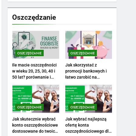
7
Jak przygotować się
finansowo na narodziny
Oszczędzanie
dziecka: ile to kosztuje i
PORADY
jak zaplanować budżet
8
Netflix tagger — czym
jest, opinie i zarobki
OSZCZĘDZANIE
OSZCZĘDZANIE
PRACA
Ile macie oszczędności
Jak skorzystać z
1
w wieku 20, 25, 30, 40 i
promocji bankowych i
Ile zarabia striptizer:
50 lat? porównanie i
łatwo zarobić na
realistyczne cele
otwarciu konta?
poznaj aktualne stawki
męskiego striptizera
ZAROBKI
2
OSZCZĘDZANIE
OSZCZĘDZANIE
Ile zarabia psycholog
szkolny: poznaj średnie
Jak skutecznie wybrać
Jak wybrać najlepszą
konto oszczędnościowe
ofertę konta
zarobki na tym
ZAROBKI
dostosowane do twoich
oszczędnościowego dla
stanowisku