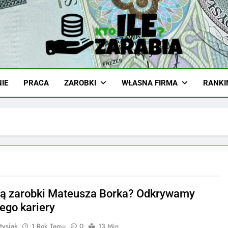
-Zarabia.edu.pl
iazd, Ciekawostki I Biznes
IE
PRACA
ZAROBKI
WŁASNA FIRMA
RANKI
a
są zarobki Mateusza Borka? Odkrywamy
jego kariery
tysiak
1 Rok Temu
0
13 Min