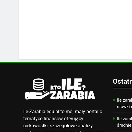
Ostat
Ile zara
stawki 
Ile-Zarabia.edu.pl to mój mały portal o
tematyce finansów oferujący
Ile zar
średnie
ciekawostki, szczegółowe analizy