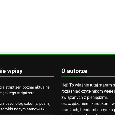
nie wpisy
O autorze
Hej! To właśnie tutaj staram s
bia striptizer: poznaj aktualne
rozjaśniać czytelnikom wiele 
męskiego striptizera
związanych z pieniędzmi,
abia psycholog szkolny: poznaj
oszczędzaniem, zarobkami w
 zarobki na tym stanowisku
branżach, trendami na rynku p