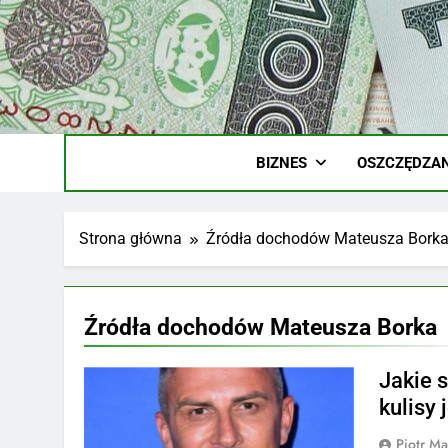
Skip
to
content
Ile
Zarobki Gw
BIZNES
OSZCZĘDZAN
Strona główna
Źródła dochodów Mateusza Bork
Źródła dochodów Mateusza Borka
Jakie 
kulisy 
Piotr Ma