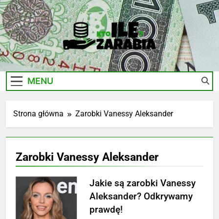
Skip
to
content
Ile-
Zarobki Gwiazd, Ciekawostki I Biznes
Zarabia.edu.pl
MENU
Strona główna
Zarobki Vanessy Aleksander
Zarobki Vanessy Aleksander
Jakie są zarobki Vanessy
Aleksander? Odkrywamy
prawdę!