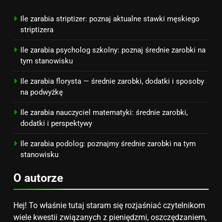
na narodziny dziecka: ile to
kosztuje i jak zaplanować
PORADY
Ile zarabia striptizer: poznaj aktualne stawki męskiego
budżet
striptizera
8
Ile zarabia psycholog szkolny: poznaj średnie zarobki na
Netflix tagger — czym jest,
tym stanowisku
opinie i zarobki
Ile zarabia florysta — średnie zarobki, dodatki i sposoby
PRACA
na podwyżkę
Ile zarabia nauczyciel matematyki: średnie zarobki,
dodatki i perspektywy
Ile zarabia podolog: poznajmy średnie zarobki na tym
stanowisku
O autorze
Hej! To właśnie tutaj staram się rozjaśniać czytelnikom
wiele kwestii związanych z pieniędzmi, oszczędzaniem,