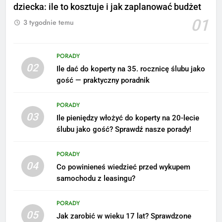
dziecka: ile to kosztuje i jak zaplanować budżet
01
3 tygodnie temu
PORADY
02
Ile dać do koperty na 35. rocznicę ślubu jako
gość — praktyczny poradnik
PORADY
03
Ile pieniędzy włożyć do koperty na 20-lecie
ślubu jako gość? Sprawdź nasze porady!
5
Ile zarabia podolog: poznajmy
PORADY
średnie zarobki na tym
04
Co powinieneś wiedzieć przed wykupem
stanowisku
ZAROBKI
samochodu z leasingu?
6
PORADY
Akcje charytatywne w szkole:
05
Jak zarobić w wieku 17 lat? Sprawdzone