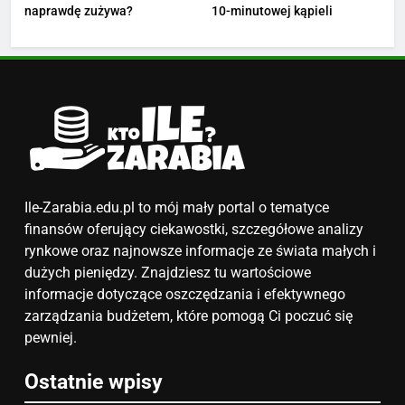
4
naprawdę zużywa?
10-minutowej kąpieli
Ile zarabia nauczyciel
matematyki: średnie zarobki,
dodatki i perspektywy
ZAROBKI
5
Ile zarabia podolog: poznajmy
średnie zarobki na tym
stanowisku
ZAROBKI
Ile-Zarabia.edu.pl to mój mały portal o tematyce
finansów oferujący ciekawostki, szczegółowe analizy
6
rynkowe oraz najnowsze informacje ze świata małych i
Akcje charytatywne w szkole:
dużych pieniędzy. Znajdziesz tu wartościowe
pomysły i przykłady, które
informacje dotyczące oszczędzania i efektywnego
zainspirują
zarządzania budżetem, które pomogą Ci poczuć się
ZAROBKI
pewniej.
7
Ostatnie wpisy
Jak przygotować się finansowo