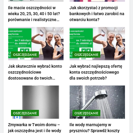
PRACA
Ile macie oszczędności w
Jak skorzystać z promocji
wieku 20, 25, 30, 40 i 50 lat?
bankowych i łatwo zarobić na
1
porównanie i realistyczne
otwarciu konta?
cele
Ile zarabia striptizer: poznaj
aktualne stawki męskiego
striptizera
ZAROBKI
OSZCZĘDZANIE
OSZCZĘDZANIE
2
Ile zarabia psycholog szkolny:
Jak skutecznie wybrać konto
Jak wybrać najlepszą ofertę
oszczędnościowe
konta oszczędnościowego
poznaj średnie zarobki na tym
dostosowane do twoich
dla swoich potrzeb?
stanowisku
ZAROBKI
finansów?
3
Ile zarabia florysta — średnie
zarobki, dodatki i sposoby na
OSZCZĘDZANIE
OSZCZĘDZANIE
podwyżkę
ZAROBKI
Zmywarka w Twoim domu –
Ile wody marnujemy w
jak oszczędna jest i ile wody
prysznicu? Sprawdź koszty