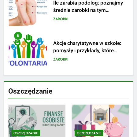
Ile zarabia podolog: poznajmy
średnie zarobki na tym
stanowisku
ZAROBKI
6
Akcje charytatywne w szkole:
pomysły i przykłady, które
zainspirują
ZAROBKI
7
Jak przygotować się finansowo
Oszczędzanie
na narodziny dziecka: ile to
kosztuje i jak zaplanować
PORADY
budżet
8
Netflix tagger — czym jest,
opinie i zarobki
OSZCZĘDZANIE
OSZCZĘDZANIE