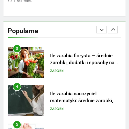
1 rok temu
2
Ile zarabia psycholog szkolny:
poznaj średnie zarobki na tym
Popularne
stanowisku
ZAROBKI
3
Ile zarabia florysta — średnie
zarobki, dodatki i sposoby na
podwyżkę
ZAROBKI
4
Ile zarabia nauczyciel
matematyki: średnie zarobki,
dodatki i perspektywy
ZAROBKI
5