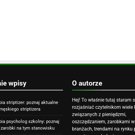
nie wpisy
O autorze
Hej! To właśnie tutaj staram s
bia striptizer: poznaj aktualne
rozjaśniać czytelnikom wiele 
męskiego striptizera
związanych z pieniędzmi,
abia psycholog szkolny: poznaj
oszczędzaniem, zarobkami w
 zarobki na tym stanowisku
branżach, trendami na rynku p