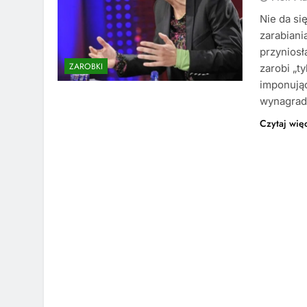
Nie da si
zarabian
przynios
ZAROBKI
zarobi „t
imponując
wynagrad
Czytaj wię