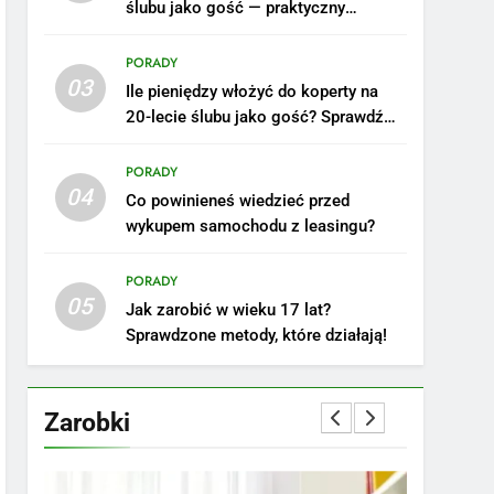
ślubu jako gość — praktyczny
poradnik
PORADY
03
Ile pieniędzy włożyć do koperty na
20-lecie ślubu jako gość? Sprawdź
nasze porady!
PORADY
04
Co powinieneś wiedzieć przed
wykupem samochodu z leasingu?
5
Ile zarabia podolog:
poznajmy średnie zarobki
PORADY
05
na tym stanowisku
ZAROBKI
Jak zarobić w wieku 17 lat?
Sprawdzone metody, które działają!
6
Akcje charytatywne w
szkole: pomysły i
Zarobki
przykłady, które
ZAROBKI
zainspirują
7