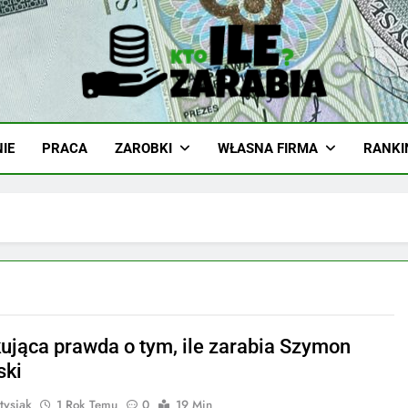
-Zarabia.edu.pl
iazd, Ciekawostki I Biznes
IE
PRACA
ZAROBKI
WŁASNA FIRMA
RANKI
ująca prawda o tym, ile zarabia Szymon
ski
tysiak
1 Rok Temu
0
19 Min