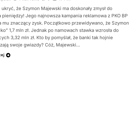
ę ukryć, że Szymon Majewski ma doskonały zmysł do
ia pieniędzy! Jego najnowsza kampania reklamowa z PKO BP
ła mu znaczący zysk. Początkowo przewidywano, że Szymon
ylko” 1,7 mln zł. Jednak po namowach stawka wzrosła do
ych 3,32 mln zł. Kto by pomyślał, że banki tak hojnie
zają swoje gwiazdy? Cóż, Majewski…
cej