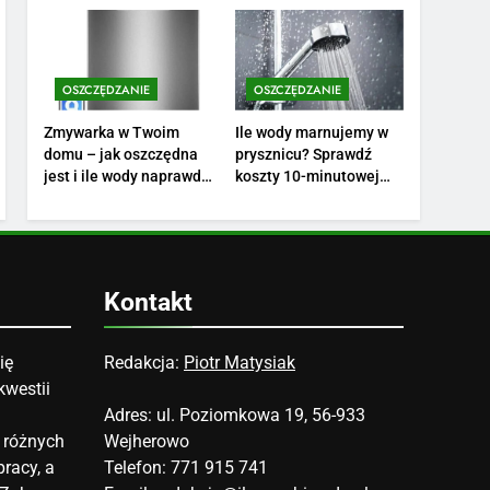
finansów?
swoich potrzeb?
3
Ile zarabia florysta —
średnie zarobki, dodatki i
sposoby na podwyżkę
OSZCZĘDZANIE
OSZCZĘDZANIE
ZAROBKI
Zmywarka w Twoim
Ile wody marnujemy w
4
domu – jak oszczędna
prysznicu? Sprawdź
Ile zarabia nauczyciel
jest i ile wody naprawdę
koszty 10-minutowej
matematyki: średnie
zużywa?
kąpieli
zarobki, dodatki i
ZAROBKI
perspektywy
5
Ile zarabia podolog:
Kontakt
poznajmy średnie zarobki
na tym stanowisku
ZAROBKI
ię
Redakcja:
Piotr Matysiak
kwestii
6
Akcje charytatywne w
Adres: ul. Poziomkowa 19, 56-933
szkole: pomysły i
 różnych
Wejherowo
przykłady, które
ZAROBKI
racy, a
Telefon: 771 915 741
zainspirują