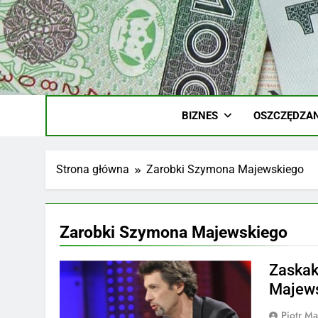
Skip
to
content
Ile
Zarobki Gw
BIZNES
OSZCZĘDZAN
Strona główna
Zarobki Szymona Majewskiego
Zarobki Szymona Majewskiego
Zaskak
Majew
Piotr Ma