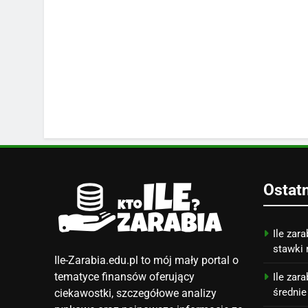
Ostat
Ile zara
stawki 
Ile-Zarabia.edu.pl to mój mały portal o
tematyce finansów oferujący
Ile zar
średnie
ciekawostki, szczegółowe analizy