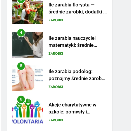
Ile zarabia florysta —
średnie zarobki, dodatki i
sposoby na podwyżkę
ZAROBKI
4
Ile zarabia nauczyciel
matematyki: średnie
zarobki, dodatki i
ZAROBKI
perspektywy
5
Ile zarabia podolog:
poznajmy średnie zarobki
na tym stanowisku
ZAROBKI
6
Akcje charytatywne w
szkole: pomysły i
przykłady, które
ZAROBKI
zainspirują